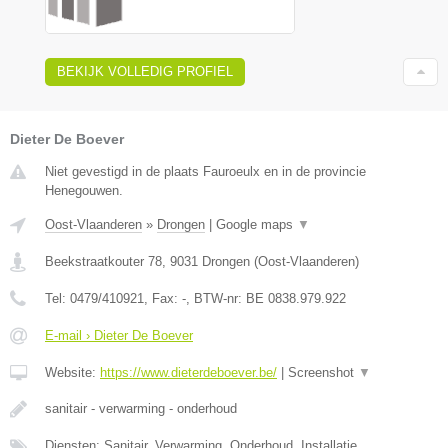
BEKIJK VOLLEDIG PROFIEL
Dieter De Boever
Niet gevestigd in de plaats Fauroeulx en in de provincie
Henegouwen.
Oost-Vlaanderen
»
Drongen
|
Google maps
▼
Beekstraatkouter 78
,
9031
Drongen
(
Oost-Vlaanderen
)
Tel:
0479/410921
, Fax:
-
, BTW-nr:
BE 0838.979.922
E-mail › Dieter De Boever
Website:
https://www.dieterdeboever.be/
|
Screenshot
▼
sanitair - verwarming - onderhoud
Diensten: Sanitair, Verwarming, Onderhoud, Installatie