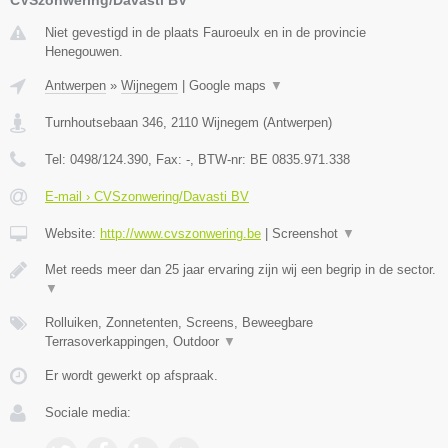
CVSzonwering/Davasti BV
Niet gevestigd in de plaats Fauroeulx en in de provincie
Henegouwen.
Antwerpen
»
Wijnegem
|
Google maps
▼
Turnhoutsebaan 346
,
2110
Wijnegem
(
Antwerpen
)
Tel:
0498/124.390
, Fax:
-
, BTW-nr:
BE 0835.971.338
E-mail › CVSzonwering/Davasti BV
Website:
http://www.cvszonwering.be
|
Screenshot
▼
Met reeds meer dan 25 jaar ervaring zijn wij een begrip in de sector.
▼
Rolluiken, Zonnetenten, Screens, Beweegbare
Terrasoverkappingen, Outdoor
▼
Er wordt gewerkt op afspraak.
Sociale media: