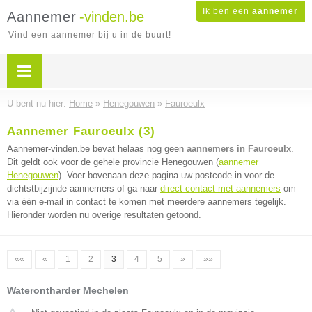
Ik ben een
aannemer
Aannemer
-vinden.be
Vind een aannemer bij u in de buurt!
U bent nu hier:
Home
»
Henegouwen
»
Fauroeulx
Aannemer Fauroeulx (3)
Aannemer-vinden.be bevat helaas nog geen
aannemers in Fauroeulx
.
Dit geldt ook voor de gehele provincie Henegouwen (
aannemer
Henegouwen
). Voer bovenaan deze pagina uw postcode in voor de
dichtstbijzijnde aannemers of ga naar
direct contact met aannemers
om
via één e-mail in contact te komen met meerdere aannemers tegelijk.
Hieronder worden nu overige resultaten getoond.
««
«
1
2
3
4
5
»
»»
Waterontharder Mechelen