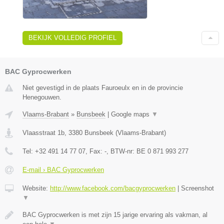
BEKIJK VOLLEDIG PROFIEL
BAC Gyprocwerken
Niet gevestigd in de plaats Fauroeulx en in de provincie
Henegouwen.
Vlaams-Brabant
»
Bunsbeek
|
Google maps
▼
Vlaasstraat 1b
,
3380
Bunsbeek
(
Vlaams-Brabant
)
Tel:
+32 491 14 77 07
, Fax:
-
, BTW-nr:
BE 0 871 993 277
E-mail › BAC Gyprocwerken
Website:
http://www.facebook.com/bacgyprocwerken
|
Screenshot
▼
BAC Gyprocwerken is met zijn 15 jarige ervaring als vakman, al