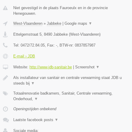
Niet gevestigd in de plaats Fauroeulx en in de provincie
Henegouwen.
West-Vlaanderen
»
Jabbeke
|
Google maps
▼
Ettelgemstraat 5
,
8490
Jabbeke
(
West-Vlaanderen
)
Tel:
0472/72.84.05
, Fax:
-
, BTW-nr:
0837857987
E-mail › JDB
Website:
http://www.jdb-sanitair.be
|
Screenshot
▼
Als installateur van sanitair en centrale verwarming staat JDB u
steeds bij
▼
Totaalrenovatie badkamers, Sanitair, Centrale verwarming,
Onderhoud,
▼
Openingstijden onbekend
Laatste facebook posts
▼
Sociale media: