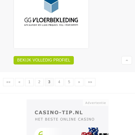
BEKIJK VOLLEDIG PROFIEL
««
«
1
2
3
4
5
»
»»