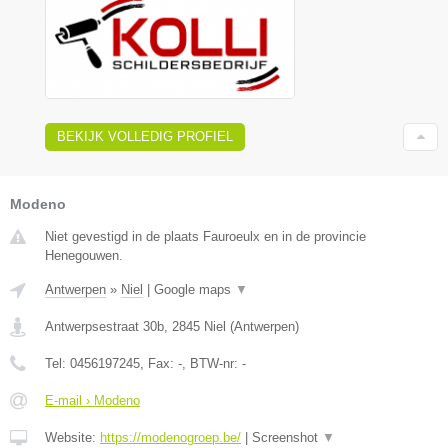
BEKIJK VOLLEDIG PROFIEL
Modeno
Niet gevestigd in de plaats Fauroeulx en in de provincie
Henegouwen.
Antwerpen
»
Niel
|
Google maps
▼
Antwerpsestraat 30b
,
2845
Niel
(
Antwerpen
)
Tel:
0456197245
, Fax:
-
, BTW-nr:
-
E-mail › Modeno
Website:
https://modenogroep.be/
|
Screenshot
▼