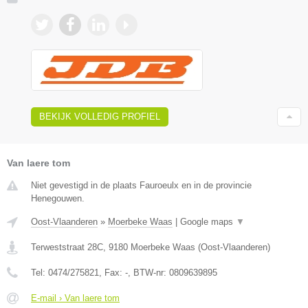
BEKIJK VOLLEDIG PROFIEL
Van laere tom
Niet gevestigd in de plaats Fauroeulx en in de provincie
Henegouwen.
Oost-Vlaanderen
»
Moerbeke Waas
|
Google maps
▼
Terweststraat 28C
,
9180
Moerbeke Waas
(
Oost-Vlaanderen
)
Tel:
0474/275821
, Fax:
-
, BTW-nr:
0809639895
E-mail › Van laere tom