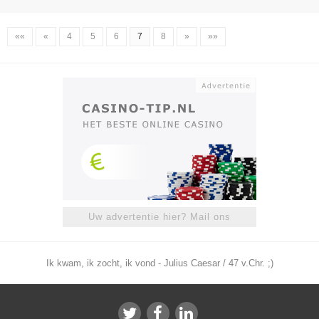
««
«
4
5
6
7
8
»
»»
Uw advertentie hier? Mail ons
Ik kwam, ik zocht, ik vond - Julius Caesar / 47 v.Chr. ;)