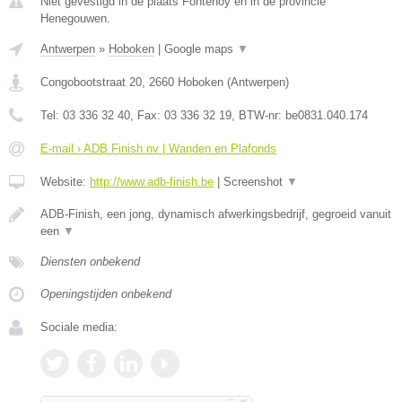
Niet gevestigd in de plaats Fontenoy en in de provincie
Henegouwen.
Antwerpen
»
Hoboken
|
Google maps
▼
Congobootstraat 20
,
2660
Hoboken
(
Antwerpen
)
Tel:
03 336 32 40
, Fax:
03 336 32 19
, BTW-nr:
be0831.040.174
E-mail › ADB Finish nv | Wanden en Plafonds
Website:
http://www.adb-finish.be
|
Screenshot
▼
ADB-Finish, een jong, dynamisch afwerkingsbedrijf, gegroeid vanuit
een
▼
Diensten onbekend
Openingstijden onbekend
Sociale media: