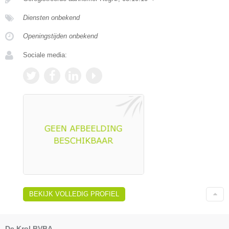
Diensten onbekend
Openingstijden onbekend
Sociale media:
BEKIJK VOLLEDIG PROFIEL
De Krol BVBA