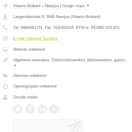
Vlaams-Brabant
»
Neerijse
|
Google maps
▼
Langerodestraat 9
,
3040
Neerijse
(
Vlaams-Brabant
)
Tel:
0484/661731
, Fax:
016/491618
, BTW-nr:
BE0882 920 823
E-mail › Allround Technics
Website onbekend
Algemene renovaties: Elektriciteitswerken, pleisterwerken, gyproc,
▼
Diensten onbekend
Openingstijden onbekend
Sociale media: