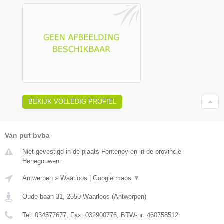
BEKIJK VOLLEDIG PROFIEL
Van put bvba
Niet gevestigd in de plaats Fontenoy en in de provincie
Henegouwen.
Antwerpen
»
Waarloos
|
Google maps
▼
Oude baan 31
,
2550
Waarloos
(
Antwerpen
)
Tel:
034577677
, Fax:
032900776
, BTW-nr:
460758512