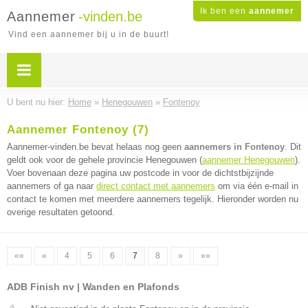
Ik ben een
aannemer
Aannemer
-vinden.be
Vind een aannemer bij u in de buurt!
U bent nu hier:
Home
»
Henegouwen
»
Fontenoy
Aannemer Fontenoy (7)
Aannemer-vinden.be bevat helaas nog geen
aannemers in Fontenoy
. Dit
geldt ook voor de gehele provincie Henegouwen (
aannemer Henegouwen
).
Voer bovenaan deze pagina uw postcode in voor de dichtstbijzijnde
aannemers of ga naar
direct contact met aannemers
om via één e-mail in
contact te komen met meerdere aannemers tegelijk. Hieronder worden nu
overige resultaten getoond.
««
«
4
5
6
7
8
»
»»
ADB Finish nv | Wanden en Plafonds