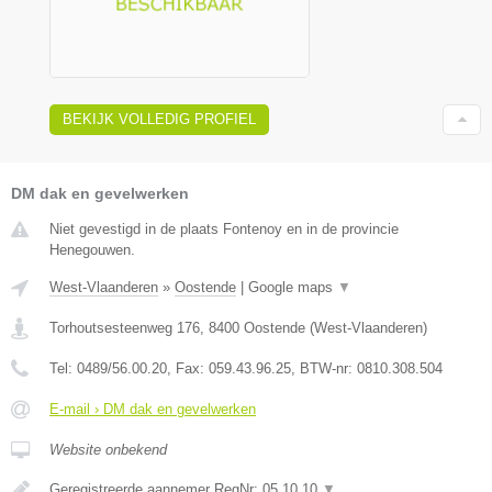
BEKIJK VOLLEDIG PROFIEL
DM dak en gevelwerken
Niet gevestigd in de plaats Fontenoy en in de provincie
Henegouwen.
West-Vlaanderen
»
Oostende
|
Google maps
▼
Torhoutsesteenweg 176
,
8400
Oostende
(
West-Vlaanderen
)
Tel:
0489/56.00.20
, Fax:
059.43.96.25
, BTW-nr:
0810.308.504
E-mail › DM dak en gevelwerken
Website onbekend
Geregistreerde aannemer RegNr; 05.10.10
▼