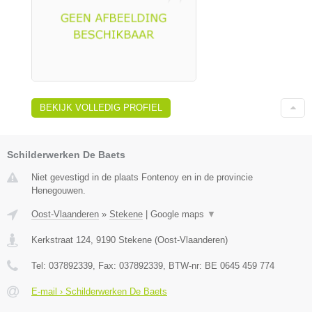
BEKIJK VOLLEDIG PROFIEL
Schilderwerken De Baets
Niet gevestigd in de plaats Fontenoy en in de provincie
Henegouwen.
Oost-Vlaanderen
»
Stekene
|
Google maps
▼
Kerkstraat 124
,
9190
Stekene
(
Oost-Vlaanderen
)
Tel:
037892339
, Fax:
037892339
, BTW-nr:
BE 0645 459 774
E-mail › Schilderwerken De Baets