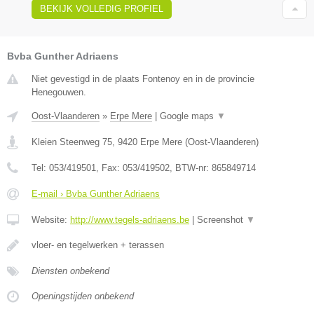
BEKIJK VOLLEDIG PROFIEL
Bvba Gunther Adriaens
Niet gevestigd in de plaats Fontenoy en in de provincie
Henegouwen.
Oost-Vlaanderen
»
Erpe Mere
|
Google maps
▼
Kleien Steenweg 75
,
9420
Erpe Mere
(
Oost-Vlaanderen
)
Tel:
053/419501
, Fax:
053/419502
, BTW-nr:
865849714
E-mail › Bvba Gunther Adriaens
Website:
http://www.tegels-adriaens.be
|
Screenshot
▼
vloer- en tegelwerken + terassen
Diensten onbekend
Openingstijden onbekend