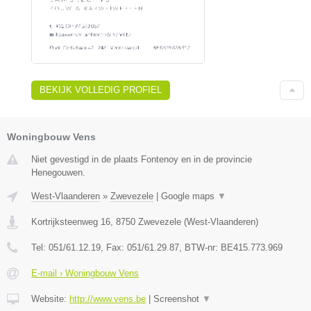
BEKIJK VOLLEDIG PROFIEL
Woningbouw Vens
Niet gevestigd in de plaats Fontenoy en in de provincie
Henegouwen.
West-Vlaanderen
»
Zwevezele
|
Google maps
▼
Kortrijksteenweg 16
,
8750
Zwevezele
(
West-Vlaanderen
)
Tel:
051/61.12.19
, Fax:
051/61.29.87
, BTW-nr:
BE415.773.969
E-mail › Woningbouw Vens
Website:
http://www.vens.be
|
Screenshot
▼