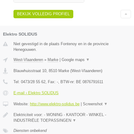
BEKIJK VOLLEDIG PROFIEL
Elektro SOLIDUS
Niet gevestigd in de plaats Fontenoy en in de provincie
Henegouwen.
West-Vlaanderen
»
Marke
|
Google maps
▼
Blauwhuisstraat 10
,
8510
Marke
(
West-Vlaanderen
)
Tel:
0473/28 55 62
, Fax:
-
, BTW-nr:
BE 0876791611
E-mail › Elektro SOLIDUS
Website:
http://www.elektro-solidus.be
|
Screenshot
▼
Elektriciteit voor: - WONING - KANTOOR - WINKEL -
INDUSTRIËLE TOEPASSINGEN
▼
Diensten onbekend