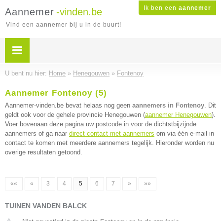
Ik ben een
aannemer
Aannemer
-vinden.be
Vind een aannemer bij u in de buurt!
U bent nu hier:
Home
»
Henegouwen
»
Fontenoy
Aannemer Fontenoy (5)
Aannemer-vinden.be bevat helaas nog geen
aannemers in Fontenoy
. Dit
geldt ook voor de gehele provincie Henegouwen (
aannemer Henegouwen
).
Voer bovenaan deze pagina uw postcode in voor de dichtstbijzijnde
aannemers of ga naar
direct contact met aannemers
om via één e-mail in
contact te komen met meerdere aannemers tegelijk. Hieronder worden nu
overige resultaten getoond.
««
«
3
4
5
6
7
»
»»
TUINEN VANDEN BALCK