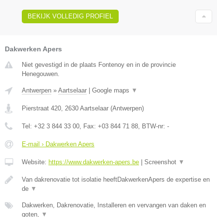
BEKIJK VOLLEDIG PROFIEL
Dakwerken Apers
Niet gevestigd in de plaats Fontenoy en in de provincie
Henegouwen.
Antwerpen
»
Aartselaar
|
Google maps
▼
Pierstraat 420
,
2630
Aartselaar
(
Antwerpen
)
Tel:
+32 3 844 33 00
, Fax:
+03 844 71 88
, BTW-nr:
-
E-mail › Dakwerken Apers
Website:
https://www.dakwerken-apers.be
|
Screenshot
▼
Van dakrenovatie tot isolatie heeftDakwerkenApers de expertise en
de
▼
Dakwerken, Dakrenovatie, Installeren en vervangen van daken en
goten,
▼