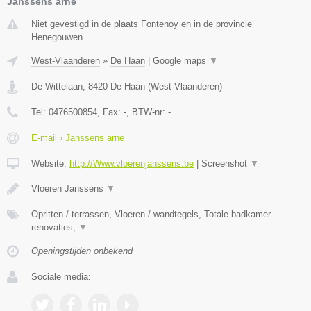
Janssens arne
Niet gevestigd in de plaats Fontenoy en in de provincie
Henegouwen.
West-Vlaanderen
»
De Haan
|
Google maps
▼
De Wittelaan
,
8420
De Haan
(
West-Vlaanderen
)
Tel:
0476500854
, Fax:
-
, BTW-nr:
-
E-mail › Janssens arne
Website:
http://Www.vloerenjanssens.be
|
Screenshot
▼
Vloeren Janssens
▼
Opritten / terrassen, Vloeren / wandtegels, Totale badkamer
renovaties,
▼
Openingstijden onbekend
Sociale media: