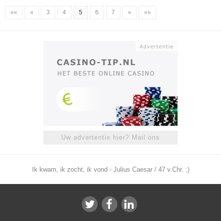
««
«
3
4
5
6
7
»
»»
Uw advertentie hier? Mail ons
Ik kwam, ik zocht, ik vond - Julius Caesar / 47 v.Chr. ;)