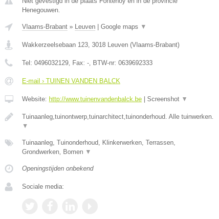
Niet gevestigd in de plaats Fontenoy en in de provincie
Henegouwen.
Vlaams-Brabant
»
Leuven
|
Google maps
▼
Wakkerzeelsebaan 123
,
3018
Leuven
(
Vlaams-Brabant
)
Tel:
0496032129
, Fax:
-
, BTW-nr:
0639692333
E-mail › TUINEN VANDEN BALCK
Website:
http://www.tuinenvandenbalck.be
|
Screenshot
▼
Tuinaanleg,tuinontwerp,tuinarchitect,tuinonderhoud. Alle tuinwerken.
▼
Tuinaanleg, Tuinonderhoud, Klinkerwerken, Terrassen,
Grondwerken, Bomen
▼
Openingstijden onbekend
Sociale media: