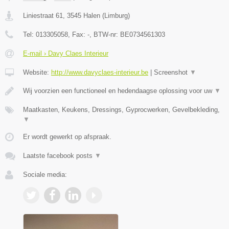
Liniestraat 61
,
3545
Halen
(
Limburg
)
Tel:
013305058
, Fax:
-
, BTW-nr:
BE0734561303
E-mail › Davy Claes Interieur
Website:
http://www.davyclaes-interieur.be
|
Screenshot
▼
Wij voorzien een functioneel en hedendaagse oplossing voor uw
▼
Maatkasten, Keukens, Dressings, Gyprocwerken, Gevelbekleding,
▼
Er wordt gewerkt op afspraak.
Laatste facebook posts
▼
Sociale media: