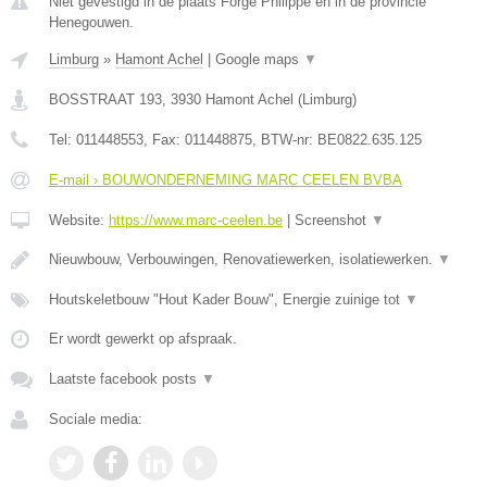
Niet gevestigd in de plaats Forge Philippe en in de provincie
Henegouwen.
Limburg
»
Hamont Achel
|
Google maps
▼
BOSSTRAAT 193
,
3930
Hamont Achel
(
Limburg
)
Tel:
011448553
, Fax:
011448875
, BTW-nr:
BE0822.635.125
E-mail › BOUWONDERNEMING MARC CEELEN BVBA
Website:
https://www.marc-ceelen.be
|
Screenshot
▼
Nieuwbouw, Verbouwingen, Renovatiewerken, isolatiewerken.
▼
Houtskeletbouw "Hout Kader Bouw", Energie zuinige tot
▼
Er wordt gewerkt op afspraak.
Laatste facebook posts
▼
Sociale media: