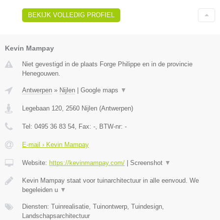
BEKIJK VOLLEDIG PROFIEL
Kevin Mampay
Niet gevestigd in de plaats Forge Philippe en in de provincie
Henegouwen.
Antwerpen
»
Nijlen
|
Google maps
▼
Legebaan 120
,
2560
Nijlen
(
Antwerpen
)
Tel:
0495 36 83 54
, Fax:
-
, BTW-nr:
-
E-mail › Kevin Mampay
Website:
https://kevinmampay.com/
|
Screenshot
▼
Kevin Mampay staat voor tuinarchitectuur in alle eenvoud. We
begeleiden u
▼
Diensten: Tuinrealisatie, Tuinontwerp, Tuindesign,
Landschapsarchitectuur