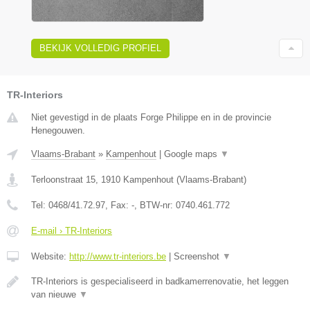
BEKIJK VOLLEDIG PROFIEL
TR-Interiors
Niet gevestigd in de plaats Forge Philippe en in de provincie
Henegouwen.
Vlaams-Brabant
»
Kampenhout
|
Google maps
▼
Terloonstraat 15
,
1910
Kampenhout
(
Vlaams-Brabant
)
Tel:
0468/41.72.97
, Fax:
-
, BTW-nr:
0740.461.772
E-mail › TR-Interiors
Website:
http://www.tr-interiors.be
|
Screenshot
▼
TR-Interiors is gespecialiseerd in badkamerrenovatie, het leggen
van nieuwe
▼