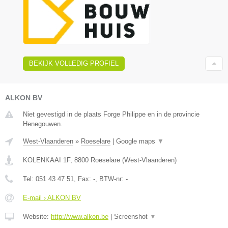
BEKIJK VOLLEDIG PROFIEL
ALKON BV
Niet gevestigd in de plaats Forge Philippe en in de provincie
Henegouwen.
West-Vlaanderen
»
Roeselare
|
Google maps
▼
KOLENKAAI 1F
,
8800
Roeselare
(
West-Vlaanderen
)
Tel:
051 43 47 51
, Fax:
-
, BTW-nr:
-
E-mail › ALKON BV
Website:
http://www.alkon.be
|
Screenshot
▼