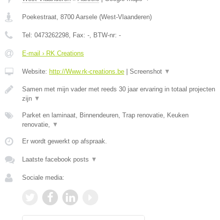
Poekestraat
,
8700
Aarsele
(
West-Vlaanderen
)
Tel:
0473262298
, Fax:
-
, BTW-nr:
-
E-mail › RK Creations
Website:
http://Www.rk-creations.be
|
Screenshot
▼
Samen met mijn vader met reeds 30 jaar ervaring in totaal projecten
zijn
▼
Parket en laminaat, Binnendeuren, Trap renovatie, Keuken
renovatie,
▼
Er wordt gewerkt op afspraak.
Laatste facebook posts
▼
Sociale media: