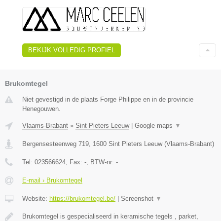
BEKIJK VOLLEDIG PROFIEL
Brukomtegel
Niet gevestigd in de plaats Forge Philippe en in de provincie
Henegouwen.
Vlaams-Brabant
»
Sint Pieters Leeuw
|
Google maps
▼
Bergensesteenweg 719
,
1600
Sint Pieters Leeuw
(
Vlaams-Brabant
)
Tel:
023566624
, Fax:
-
, BTW-nr:
-
E-mail › Brukomtegel
Website:
https://brukomtegel.be/
|
Screenshot
▼
Brukomtegel is gespecialiseerd in keramische tegels , parket,