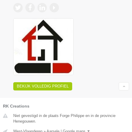
BEKIJK VOLLEDIG PROFIEL
RK Creations
Niet gevestigd in de plaats Forge Philippe en in de provincie
Henegouwen.
West-Vlaanderen
»
Aarsele
|
Google maps
▼