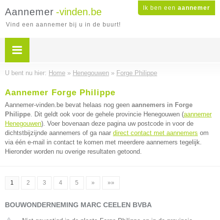
Ik ben een
aannemer
Aannemer
-vinden.be
Vind een aannemer bij u in de buurt!
U bent nu hier:
Home
»
Henegouwen
»
Forge Philippe
Aannemer Forge Philippe
Aannemer-vinden.be bevat helaas nog geen
aannemers in Forge
Philippe
. Dit geldt ook voor de gehele provincie Henegouwen (
aannemer
Henegouwen
). Voer bovenaan deze pagina uw postcode in voor de
dichtstbijzijnde aannemers of ga naar
direct contact met aannemers
om
via één e-mail in contact te komen met meerdere aannemers tegelijk.
Hieronder worden nu overige resultaten getoond.
1
2
3
4
5
»
»»
BOUWONDERNEMING MARC CEELEN BVBA