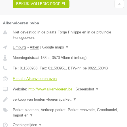
BEKIJK VOLLEDIG PROFIEL
Alkenvloeren bvba
Niet gevestigd in de plaats Forge Philippe en in de provincie
Henegouwen.
Limburg
»
Alken
|
Google maps
▼
Meerdegatstraat 153 c
,
3570
Alken
(
Limburg
)
Tel:
011583963
, Fax:
011583951
, BTW-nr:
be 0822158043
E-mail › Alkenvloeren bvba
Website:
http://www.alkenvloeren.be
|
Screenshot
▼
verkoop van houten vloeren /parket.
▼
Parket plaatsen, Verkoop parket, Parket renovatie, Groothandel,
Import en
▼
Openingstijden
▼