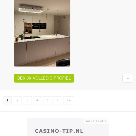
BEKIJK VOLLEDIG PROFIEL
1
2
3
4
5
»
»»