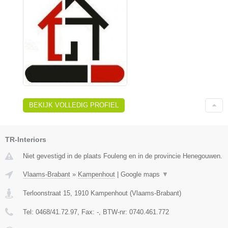
BEKIJK VOLLEDIG PROFIEL
TR-Interiors
Niet gevestigd in de plaats Fouleng en in de provincie Henegouwen.
Vlaams-Brabant
»
Kampenhout
|
Google maps
▼
Terloonstraat 15
,
1910
Kampenhout
(
Vlaams-Brabant
)
Tel:
0468/41.72.97
, Fax:
-
, BTW-nr:
0740.461.772