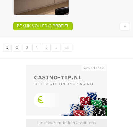
BEKIJK VOLLEDIG PROFIEL
1
2
3
4
5
»
»»
Uw advertentie hier? Mail ons