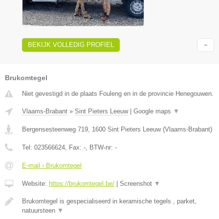
BEKIJK VOLLEDIG PROFIEL
Brukomtegel
Niet gevestigd in de plaats Fouleng en in de provincie Henegouwen.
Vlaams-Brabant
»
Sint Pieters Leeuw
|
Google maps
▼
Bergensesteenweg 719
,
1600
Sint Pieters Leeuw
(
Vlaams-Brabant
)
Tel:
023566624
, Fax:
-
, BTW-nr:
-
E-mail › Brukomtegel
Website:
https://brukomtegel.be/
|
Screenshot
▼
Brukomtegel is gespecialiseerd in keramische tegels , parket,
natuursteen
▼