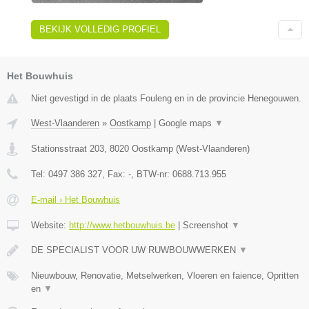
BEKIJK VOLLEDIG PROFIEL
Het Bouwhuis
Niet gevestigd in de plaats Fouleng en in de provincie Henegouwen.
West-Vlaanderen
»
Oostkamp
|
Google maps
▼
Stationsstraat 203
,
8020
Oostkamp
(
West-Vlaanderen
)
Tel:
0497 386 327
, Fax:
-
, BTW-nr:
0688.713.955
E-mail › Het Bouwhuis
Website:
http://www.hetbouwhuis.be
|
Screenshot
▼
DE SPECIALIST VOOR UW RUWBOUWWERKEN
▼
Nieuwbouw, Renovatie, Metselwerken, Vloeren en faience, Opritten
en
▼