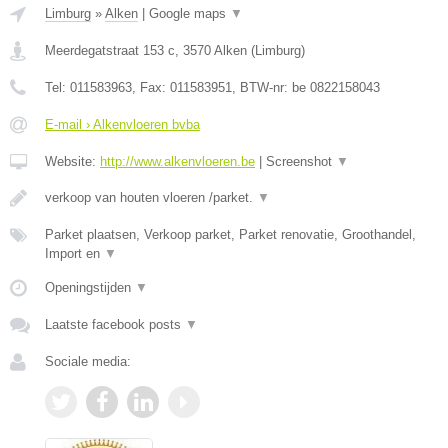
Limburg
»
Alken
|
Google maps
▼
Meerdegatstraat 153 c
,
3570
Alken
(
Limburg
)
Tel:
011583963
, Fax:
011583951
, BTW-nr:
be 0822158043
E-mail › Alkenvloeren bvba
Website:
http://www.alkenvloeren.be
|
Screenshot
▼
verkoop van houten vloeren /parket.
▼
Parket plaatsen, Verkoop parket, Parket renovatie, Groothandel,
Import en
▼
Openingstijden
▼
Laatste facebook posts
▼
Sociale media: