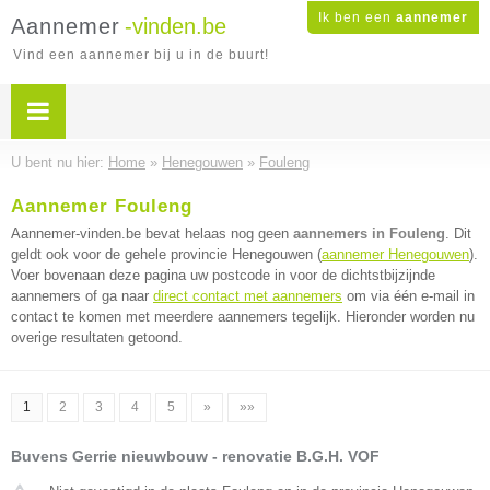
Ik ben een
aannemer
Aannemer
-vinden.be
Vind een aannemer bij u in de buurt!
U bent nu hier:
Home
»
Henegouwen
»
Fouleng
Aannemer Fouleng
Aannemer-vinden.be bevat helaas nog geen
aannemers in Fouleng
. Dit
geldt ook voor de gehele provincie Henegouwen (
aannemer Henegouwen
).
Voer bovenaan deze pagina uw postcode in voor de dichtstbijzijnde
aannemers of ga naar
direct contact met aannemers
om via één e-mail in
contact te komen met meerdere aannemers tegelijk. Hieronder worden nu
overige resultaten getoond.
1
2
3
4
5
»
»»
Buvens Gerrie nieuwbouw - renovatie B.G.H. VOF