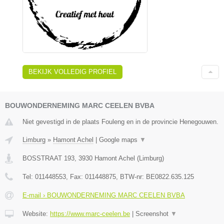
BEKIJK VOLLEDIG PROFIEL
BOUWONDERNEMING MARC CEELEN BVBA
Niet gevestigd in de plaats Fouleng en in de provincie Henegouwen.
Limburg
»
Hamont Achel
|
Google maps
▼
BOSSTRAAT 193
,
3930
Hamont Achel
(
Limburg
)
Tel:
011448553
, Fax:
011448875
, BTW-nr:
BE0822.635.125
E-mail › BOUWONDERNEMING MARC CEELEN BVBA
Website:
https://www.marc-ceelen.be
|
Screenshot
▼