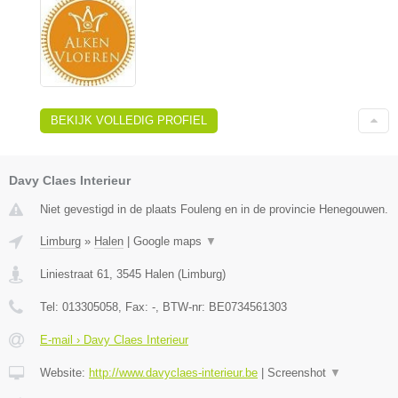
BEKIJK VOLLEDIG PROFIEL
Davy Claes Interieur
Niet gevestigd in de plaats Fouleng en in de provincie Henegouwen.
Limburg
»
Halen
|
Google maps
▼
Liniestraat 61
,
3545
Halen
(
Limburg
)
Tel:
013305058
, Fax:
-
, BTW-nr:
BE0734561303
E-mail › Davy Claes Interieur
Website:
http://www.davyclaes-interieur.be
|
Screenshot
▼