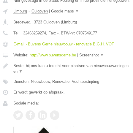
Niet gevestigd in de plaats Fouleng en in de provincie Henegouwen.
Limburg
»
Guigoven
|
Google maps
▼
Bredeweg,
,
3723
Guigoven
(
Limburg
)
Tel:
+32468259274
, Fax:
-
, BTW-nr:
0707549177
E-mail › Buvens Gerrie nieuwbouw - renovatie B.G.H. VOF
Website:
http://www.buvensgerrie.be
|
Screenshot
▼
Beste, bij ons kan u terecht voor plaatsen van nieuwbouwwoningen
en
▼
Diensten: Nieuwbouw, Renovatie, Vochtbestrijding
Er wordt gewerkt op afspraak.
Sociale media: