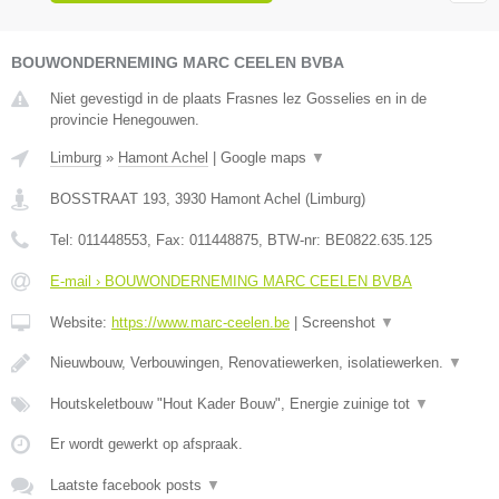
BOUWONDERNEMING MARC CEELEN BVBA
Niet gevestigd in de plaats Frasnes lez Gosselies en in de
provincie Henegouwen.
Limburg
»
Hamont Achel
|
Google maps
▼
BOSSTRAAT 193
,
3930
Hamont Achel
(
Limburg
)
Tel:
011448553
, Fax:
011448875
, BTW-nr:
BE0822.635.125
E-mail › BOUWONDERNEMING MARC CEELEN BVBA
Website:
https://www.marc-ceelen.be
|
Screenshot
▼
Nieuwbouw, Verbouwingen, Renovatiewerken, isolatiewerken.
▼
Houtskeletbouw "Hout Kader Bouw", Energie zuinige tot
▼
Er wordt gewerkt op afspraak.
Laatste facebook posts
▼