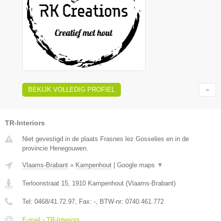
BEKIJK VOLLEDIG PROFIEL
TR-Interiors
Niet gevestigd in de plaats Frasnes lez Gosselies en in de
provincie Henegouwen.
Vlaams-Brabant
»
Kampenhout
|
Google maps
▼
Terloonstraat 15
,
1910
Kampenhout
(
Vlaams-Brabant
)
Tel:
0468/41.72.97
, Fax:
-
, BTW-nr:
0740.461.772
E-mail › TR-Interiors