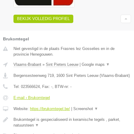
BEKIJK VOLLEDIG PROFIEL
Brukomtegel
Niet gevestigd in de plaats Frasnes lez Gosselies en in de
provincie Henegouwen.
Vlaams-Brabant
»
Sint Pieters Leeuw
|
Google maps
▼
Bergensesteenweg 719
,
1600
Sint Pieters Leeuw
(
Vlaams-Brabant
)
Tel:
023566624
, Fax:
-
, BTW-nr:
-
E-mail › Brukomtegel
Website:
https://brukomtegel.be/
|
Screenshot
▼
Brukomtegel is gespecialiseerd in keramische tegels , parket,
natuursteen
▼