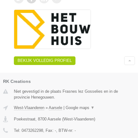
BEKIJK VOLLEDIG PROFIEL
RK Creations
Niet gevestigd in de plaats Frasnes lez Gosselies en in de
provincie Henegouwen.
West-Vlaanderen
»
Aarsele
|
Google maps
▼
Poekestraat
,
8700
Aarsele
(
West-Vlaanderen
)
Tel:
0473262298
, Fax:
-
, BTW-nr:
-