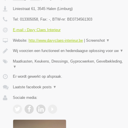
Liniestraat 61
,
3545
Halen
(
Limburg
)
Tel:
013305058
, Fax:
-
, BTW-nr:
BE0734561303
E-mail › Davy Claes Interieur
Website:
http://www.davyclaes-interieur.be
|
Screenshot
▼
Wij voorzien een functioneel en hedendaagse oplossing voor uw
▼
Maatkasten, Keukens, Dressings, Gyprocwerken, Gevelbekleding,
▼
Er wordt gewerkt op afspraak.
Laatste facebook posts
▼
Sociale media: