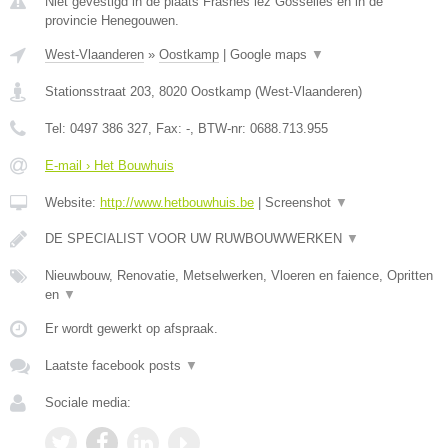
Niet gevestigd in de plaats Frasnes lez Gosselies en in de
provincie Henegouwen.
West-Vlaanderen
»
Oostkamp
|
Google maps
▼
Stationsstraat 203
,
8020
Oostkamp
(
West-Vlaanderen
)
Tel:
0497 386 327
, Fax:
-
, BTW-nr:
0688.713.955
E-mail › Het Bouwhuis
Website:
http://www.hetbouwhuis.be
|
Screenshot
▼
DE SPECIALIST VOOR UW RUWBOUWWERKEN
▼
Nieuwbouw, Renovatie, Metselwerken, Vloeren en faience, Opritten
en
▼
Er wordt gewerkt op afspraak.
Laatste facebook posts
▼
Sociale media: