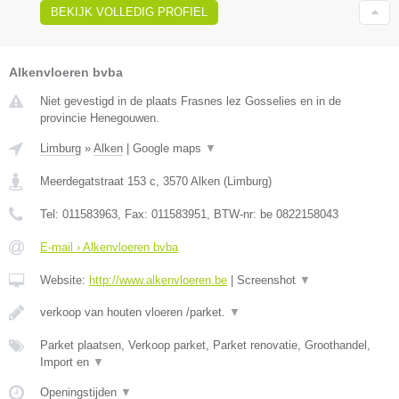
BEKIJK VOLLEDIG PROFIEL
Alkenvloeren bvba
Niet gevestigd in de plaats Frasnes lez Gosselies en in de
provincie Henegouwen.
Limburg
»
Alken
|
Google maps
▼
Meerdegatstraat 153 c
,
3570
Alken
(
Limburg
)
Tel:
011583963
, Fax:
011583951
, BTW-nr:
be 0822158043
E-mail › Alkenvloeren bvba
Website:
http://www.alkenvloeren.be
|
Screenshot
▼
verkoop van houten vloeren /parket.
▼
Parket plaatsen, Verkoop parket, Parket renovatie, Groothandel,
Import en
▼
Openingstijden
▼