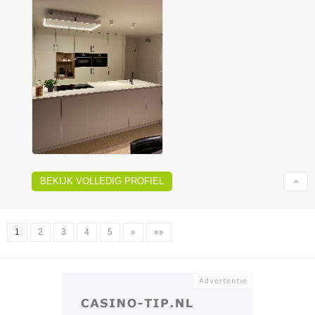
BEKIJK VOLLEDIG PROFIEL
1
2
3
4
5
»
»»