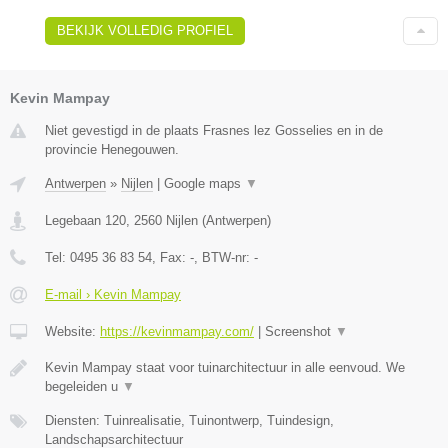
BEKIJK VOLLEDIG PROFIEL
Kevin Mampay
Niet gevestigd in de plaats Frasnes lez Gosselies en in de
provincie Henegouwen.
Antwerpen
»
Nijlen
|
Google maps
▼
Legebaan 120
,
2560
Nijlen
(
Antwerpen
)
Tel:
0495 36 83 54
, Fax:
-
, BTW-nr:
-
E-mail › Kevin Mampay
Website:
https://kevinmampay.com/
|
Screenshot
▼
Kevin Mampay staat voor tuinarchitectuur in alle eenvoud. We
begeleiden u
▼
Diensten: Tuinrealisatie, Tuinontwerp, Tuindesign,
Landschapsarchitectuur