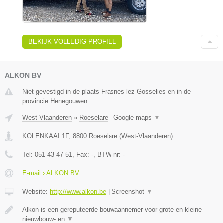
BEKIJK VOLLEDIG PROFIEL
ALKON BV
Niet gevestigd in de plaats Frasnes lez Gosselies en in de
provincie Henegouwen.
West-Vlaanderen
»
Roeselare
|
Google maps
▼
KOLENKAAI 1F
,
8800
Roeselare
(
West-Vlaanderen
)
Tel:
051 43 47 51
, Fax:
-
, BTW-nr:
-
E-mail › ALKON BV
Website:
http://www.alkon.be
|
Screenshot
▼
Alkon is een gereputeerde bouwaannemer voor grote en kleine
nieuwbouw- en
▼