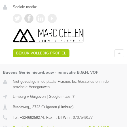
Sociale media:
BEKIJK VOLLEDIG PROFIEL
Buvens Gerrie nieuwbouw - renovatie B.G.H. VOF
Niet gevestigd in de plaats Frasnes lez Gosselies en in de
provincie Henegouwen.
Limburg
»
Guigoven
|
Google maps
▼
Bredeweg,
,
3723
Guigoven
(
Limburg
)
Tel:
+32468259274
, Fax:
-
, BTW-nr:
0707549177