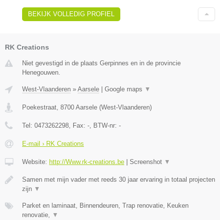
BEKIJK VOLLEDIG PROFIEL
RK Creations
Niet gevestigd in de plaats Gerpinnes en in de provincie
Henegouwen.
West-Vlaanderen
»
Aarsele
|
Google maps
▼
Poekestraat
,
8700
Aarsele
(
West-Vlaanderen
)
Tel:
0473262298
, Fax:
-
, BTW-nr:
-
E-mail › RK Creations
Website:
http://Www.rk-creations.be
|
Screenshot
▼
Samen met mijn vader met reeds 30 jaar ervaring in totaal projecten
zijn
▼
Parket en laminaat, Binnendeuren, Trap renovatie, Keuken
renovatie,
▼