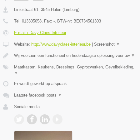
Liniestraat 61
,
3545
Halen
(
Limburg
)
Tel:
013305058
, Fax:
-
, BTW-nr:
BE0734561303
E-mail › Davy Claes Interieur
Website:
http://www.davyclaes-interieur.be
|
Screenshot
▼
Wij voorzien een functioneel en hedendaagse oplossing voor uw
▼
Maatkasten, Keukens, Dressings, Gyprocwerken, Gevelbekleding,
▼
Er wordt gewerkt op afspraak.
Laatste facebook posts
▼
Sociale media: