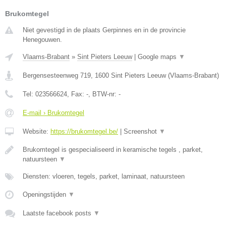
Brukomtegel
Niet gevestigd in de plaats Gerpinnes en in de provincie
Henegouwen.
Vlaams-Brabant
»
Sint Pieters Leeuw
|
Google maps
▼
Bergensesteenweg 719
,
1600
Sint Pieters Leeuw
(
Vlaams-Brabant
)
Tel:
023566624
, Fax:
-
, BTW-nr:
-
E-mail › Brukomtegel
Website:
https://brukomtegel.be/
|
Screenshot
▼
Brukomtegel is gespecialiseerd in keramische tegels , parket,
natuursteen
▼
Diensten: vloeren, tegels, parket, laminaat, natuursteen
Openingstijden
▼
Laatste facebook posts
▼