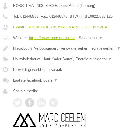
BOSSTRAAT 193
,
3930
Hamont Achel
(
Limburg
)
Tel:
011448553
, Fax:
011448875
, BTW-nr:
BE0822.635.125
E-mail › BOUWONDERNEMING MARC CEELEN BVBA
Website:
https://www.marc-ceelen.be
|
Screenshot
▼
Nieuwbouw, Verbouwingen, Renovatiewerken, isolatiewerken.
▼
Houtskeletbouw "Hout Kader Bouw", Energie zuinige tot
▼
Er wordt gewerkt op afspraak.
Laatste facebook posts
▼
Sociale media: