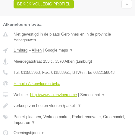
BEKIJK VOLLEDIG PROFIEL
Alkenvloeren bvba
Niet gevestigd in de plaats Gerpinnes en in de provincie
Henegouwen.
Limburg
»
Alken
|
Google maps
▼
Meerdegatstraat 153 c
,
3570
Alken
(
Limburg
)
Tel:
011583963
, Fax:
011583951
, BTW-nr:
be 0822158043
E-mail › Alkenvloeren bvba
Website:
http://www.alkenvloeren.be
|
Screenshot
▼
verkoop van houten vloeren /parket.
▼
Parket plaatsen, Verkoop parket, Parket renovatie, Groothandel,
Import en
▼
Openingstijden
▼