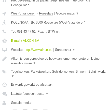
Niet gevestigd in de plaats Gerpinnes en in de provincie
Henegouwen.
West-Vlaanderen
»
Roeselare
|
Google maps
▼
KOLENKAAI 1F
,
8800
Roeselare
(
West-Vlaanderen
)
Tel:
051 43 47 51
, Fax:
-
, BTW-nr:
-
E-mail › ALKON BV
Website:
http://www.alkon.be
|
Screenshot
▼
Alkon is een gereputeerde bouwaannemer voor grote en kleine
nieuwbouw- en
▼
Tegelwerken, Parketwerken, Schilderwerken, Binnen - Schrijnwerk,
▼
Er wordt gewerkt op afspraak.
Laatste facebook posts
▼
Sociale media: