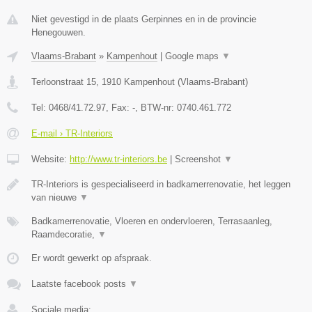
Niet gevestigd in de plaats Gerpinnes en in de provincie
Henegouwen.
Vlaams-Brabant
»
Kampenhout
|
Google maps
▼
Terloonstraat 15
,
1910
Kampenhout
(
Vlaams-Brabant
)
Tel:
0468/41.72.97
, Fax:
-
, BTW-nr:
0740.461.772
E-mail › TR-Interiors
Website:
http://www.tr-interiors.be
|
Screenshot
▼
TR-Interiors is gespecialiseerd in badkamerrenovatie, het leggen
van nieuwe
▼
Badkamerrenovatie, Vloeren en ondervloeren, Terrasaanleg,
Raamdecoratie,
▼
Er wordt gewerkt op afspraak.
Laatste facebook posts
▼
Sociale media: