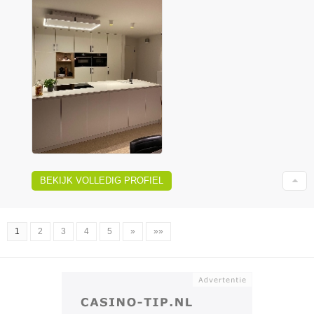
BEKIJK VOLLEDIG PROFIEL
1
2
3
4
5
»
»»