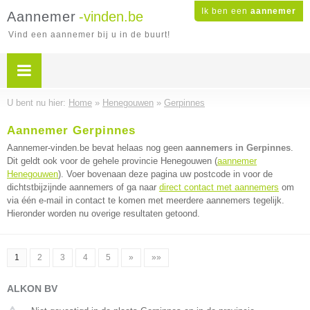
Ik ben een
aannemer
Aannemer
-vinden.be
Vind een aannemer bij u in de buurt!
U bent nu hier:
Home
»
Henegouwen
»
Gerpinnes
Aannemer Gerpinnes
Aannemer-vinden.be bevat helaas nog geen
aannemers in Gerpinnes
.
Dit geldt ook voor de gehele provincie Henegouwen (
aannemer
Henegouwen
). Voer bovenaan deze pagina uw postcode in voor de
dichtstbijzijnde aannemers of ga naar
direct contact met aannemers
om
via één e-mail in contact te komen met meerdere aannemers tegelijk.
Hieronder worden nu overige resultaten getoond.
1
2
3
4
5
»
»»
ALKON BV