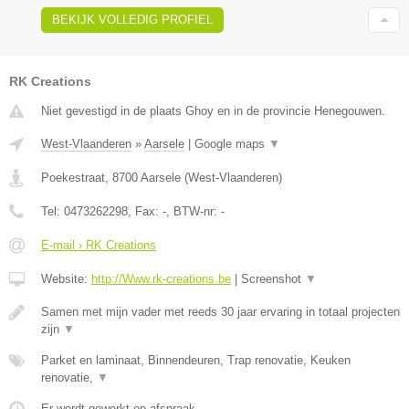
BEKIJK VOLLEDIG PROFIEL
RK Creations
Niet gevestigd in de plaats Ghoy en in de provincie Henegouwen.
West-Vlaanderen
»
Aarsele
|
Google maps
▼
Poekestraat
,
8700
Aarsele
(
West-Vlaanderen
)
Tel:
0473262298
, Fax:
-
, BTW-nr:
-
E-mail › RK Creations
Website:
http://Www.rk-creations.be
|
Screenshot
▼
Samen met mijn vader met reeds 30 jaar ervaring in totaal projecten
zijn
▼
Parket en laminaat, Binnendeuren, Trap renovatie, Keuken
renovatie,
▼
Er wordt gewerkt op afspraak.