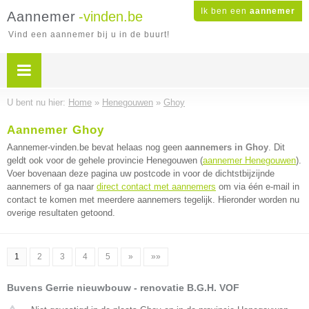
Ik ben een
aannemer
Aannemer
-vinden.be
Vind een aannemer bij u in de buurt!
U bent nu hier:
Home
»
Henegouwen
»
Ghoy
Aannemer Ghoy
Aannemer-vinden.be bevat helaas nog geen
aannemers in Ghoy
. Dit
geldt ook voor de gehele provincie Henegouwen (
aannemer Henegouwen
).
Voer bovenaan deze pagina uw postcode in voor de dichtstbijzijnde
aannemers of ga naar
direct contact met aannemers
om via één e-mail in
contact te komen met meerdere aannemers tegelijk. Hieronder worden nu
overige resultaten getoond.
1
2
3
4
5
»
»»
Buvens Gerrie nieuwbouw - renovatie B.G.H. VOF