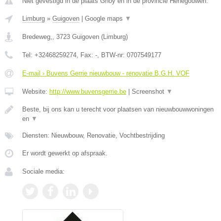
Niet gevestigd in de plaats Ghoy en in de provincie Henegouwen.
Limburg
»
Guigoven
|
Google maps
▼
Bredeweg,
,
3723
Guigoven
(
Limburg
)
Tel:
+32468259274
, Fax:
-
, BTW-nr:
0707549177
E-mail › Buvens Gerrie nieuwbouw - renovatie B.G.H. VOF
Website:
http://www.buvensgerrie.be
|
Screenshot
▼
Beste, bij ons kan u terecht voor plaatsen van nieuwbouwwoningen
en
▼
Diensten: Nieuwbouw, Renovatie, Vochtbestrijding
Er wordt gewerkt op afspraak.
Sociale media: