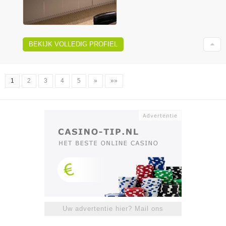
BEKIJK VOLLEDIG PROFIEL
1
2
3
4
5
»
»»
Uw advertentie hier? Mail ons