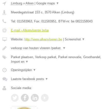
Limburg
»
Alken
|
Google maps
▼
Meerdegatstraat 153 c
,
3570
Alken
(
Limburg
)
Tel:
011583963
, Fax:
011583951
, BTW-nr:
be 0822158043
E-mail › Alkenvloeren bvba
Website:
http://www.alkenvloeren.be
|
Screenshot
▼
verkoop van houten vloeren /parket.
▼
Parket plaatsen, Verkoop parket, Parket renovatie, Groothandel,
Import en
▼
Openingstijden
▼
Laatste facebook posts
▼
Sociale media: