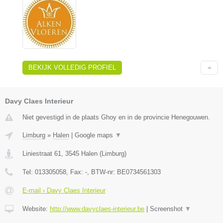
BEKIJK VOLLEDIG PROFIEL
Davy Claes Interieur
Niet gevestigd in de plaats Ghoy en in de provincie Henegouwen.
Limburg
»
Halen
|
Google maps
▼
Liniestraat 61
,
3545
Halen
(
Limburg
)
Tel:
013305058
, Fax:
-
, BTW-nr:
BE0734561303
E-mail › Davy Claes Interieur
Website:
http://www.davyclaes-interieur.be
|
Screenshot
▼