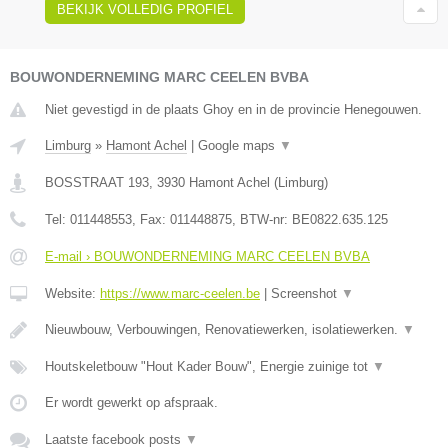
BEKIJK VOLLEDIG PROFIEL
BOUWONDERNEMING MARC CEELEN BVBA
Niet gevestigd in de plaats Ghoy en in de provincie Henegouwen.
Limburg
»
Hamont Achel
|
Google maps
▼
BOSSTRAAT 193
,
3930
Hamont Achel
(
Limburg
)
Tel:
011448553
, Fax:
011448875
, BTW-nr:
BE0822.635.125
E-mail › BOUWONDERNEMING MARC CEELEN BVBA
Website:
https://www.marc-ceelen.be
|
Screenshot
▼
Nieuwbouw, Verbouwingen, Renovatiewerken, isolatiewerken.
▼
Houtskeletbouw "Hout Kader Bouw", Energie zuinige tot
▼
Er wordt gewerkt op afspraak.
Laatste facebook posts
▼