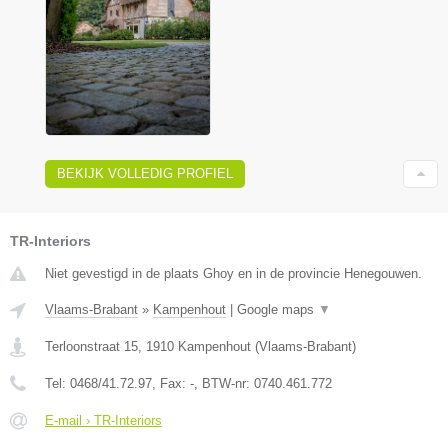
BEKIJK VOLLEDIG PROFIEL
TR-Interiors
Niet gevestigd in de plaats Ghoy en in de provincie Henegouwen.
Vlaams-Brabant
»
Kampenhout
|
Google maps
▼
Terloonstraat 15
,
1910
Kampenhout
(
Vlaams-Brabant
)
Tel:
0468/41.72.97
, Fax:
-
, BTW-nr:
0740.461.772
E-mail › TR-Interiors