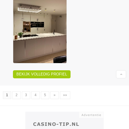
BEKIJK VOLLEDIG PROFIEL
1
2
3
4
5
»
»»