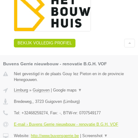
BEKIJK VOLLEDIG PROFIEL
Buvens Gerrie nieuwbouw - renovatie B.G.H. VOF
Niet gevestigd in de plaats Gouy lez Pieton en in de provincie
Henegouwen.
Limburg
»
Guigoven
|
Google maps
▼
Bredeweg,
,
3723
Guigoven
(
Limburg
)
Tel:
+32468259274
, Fax:
-
, BTW-nr:
0707549177
E-mail › Buvens Gerrie nieuwbouw - renovatie B.G.H. VOF
Website:
http://www.buvensgerrie.be
|
Screenshot
▼