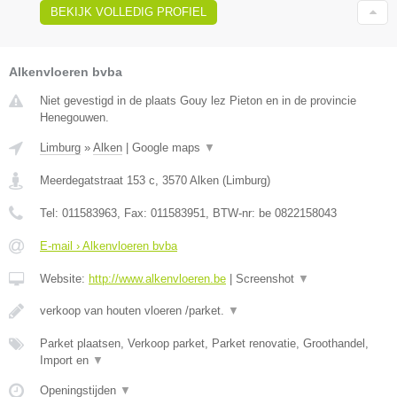
BEKIJK VOLLEDIG PROFIEL
Alkenvloeren bvba
Niet gevestigd in de plaats Gouy lez Pieton en in de provincie
Henegouwen.
Limburg
»
Alken
|
Google maps
▼
Meerdegatstraat 153 c
,
3570
Alken
(
Limburg
)
Tel:
011583963
, Fax:
011583951
, BTW-nr:
be 0822158043
E-mail › Alkenvloeren bvba
Website:
http://www.alkenvloeren.be
|
Screenshot
▼
verkoop van houten vloeren /parket.
▼
Parket plaatsen, Verkoop parket, Parket renovatie, Groothandel,
Import en
▼
Openingstijden
▼