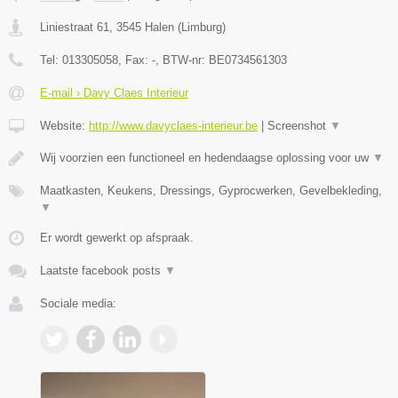
Liniestraat 61
,
3545
Halen
(
Limburg
)
Tel:
013305058
, Fax:
-
, BTW-nr:
BE0734561303
E-mail › Davy Claes Interieur
Website:
http://www.davyclaes-interieur.be
|
Screenshot
▼
Wij voorzien een functioneel en hedendaagse oplossing voor uw
▼
Maatkasten, Keukens, Dressings, Gyprocwerken, Gevelbekleding,
▼
Er wordt gewerkt op afspraak.
Laatste facebook posts
▼
Sociale media: