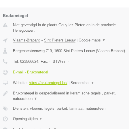
Brukomtegel
Niet gevestigd in de plaats Gouy lez Pieton en in de provincie
Henegouwen.
Vlaams-Brabant
»
Sint Pieters Leeuw
|
Google maps
▼
Bergensesteenweg 719
,
1600
Sint Pieters Leeuw
(
Vlaams-Brabant
)
Tel:
023566624
, Fax:
-
, BTW-nr:
-
E-mail › Brukomtegel
Website:
https://brukomtegel.be/
|
Screenshot
▼
Brukomtegel is gespecialiseerd in keramische tegels , parket,
natuursteen
▼
Diensten: vloeren, tegels, parket, laminaat, natuursteen
Openingstijden
▼