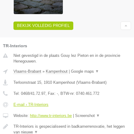
BEKIJK VOLLEDIG PROFIEL
TR-Interiors
Niet gevestigd in de plaats Gouy lez Pieton en in de provincie
Henegouwen.
Vlaams-Brabant
»
Kampenhout
|
Google maps
▼
Terloonstraat 15
,
1910
Kampenhout
(
Vlaams-Brabant
)
Tel:
0468/41.72.97
, Fax:
-
, BTW-nr:
0740.461.772
E-mail › TR-Interiors
Website:
http://www.tr-interiors.be
|
Screenshot
▼
TR-Interiors is gespecialiseerd in badkamerrenovatie, het leggen
van nieuwe
▼