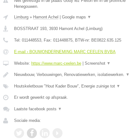
Niet gevestigd in de plaats Gouy lez Pieton en in de provincie
Henegouwen.
Limburg
»
Hamont Achel
|
Google maps
▼
BOSSTRAAT 193
,
3930
Hamont Achel
(
Limburg
)
Tel:
011448553
, Fax:
011448875
, BTW-nr:
BE0822.635.125
E-mail › BOUWONDERNEMING MARC CEELEN BVBA
Website:
https://www.marc-ceelen.be
|
Screenshot
▼
Nieuwbouw, Verbouwingen, Renovatiewerken, isolatiewerken.
▼
Houtskeletbouw "Hout Kader Bouw", Energie zuinige tot
▼
Er wordt gewerkt op afspraak.
Laatste facebook posts
▼
Sociale media: