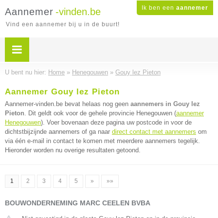
Ik ben een
aannemer
Aannemer
-vinden.be
Vind een aannemer bij u in de buurt!
U bent nu hier:
Home
»
Henegouwen
»
Gouy lez Pieton
Aannemer Gouy lez Pieton
Aannemer-vinden.be bevat helaas nog geen
aannemers in Gouy lez
Pieton
. Dit geldt ook voor de gehele provincie Henegouwen (
aannemer
Henegouwen
). Voer bovenaan deze pagina uw postcode in voor de
dichtstbijzijnde aannemers of ga naar
direct contact met aannemers
om
via één e-mail in contact te komen met meerdere aannemers tegelijk.
Hieronder worden nu overige resultaten getoond.
1
2
3
4
5
»
»»
BOUWONDERNEMING MARC CEELEN BVBA