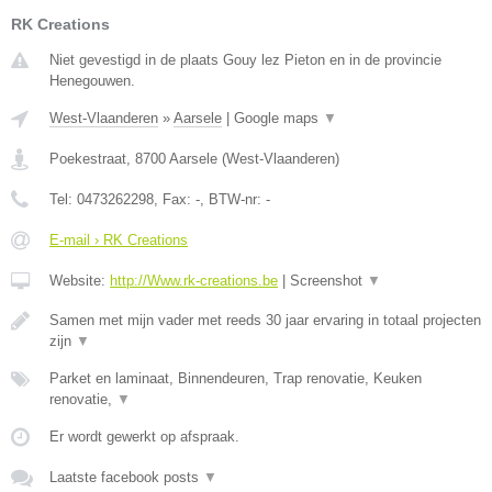
RK Creations
Niet gevestigd in de plaats Gouy lez Pieton en in de provincie
Henegouwen.
West-Vlaanderen
»
Aarsele
|
Google maps
▼
Poekestraat
,
8700
Aarsele
(
West-Vlaanderen
)
Tel:
0473262298
, Fax:
-
, BTW-nr:
-
E-mail › RK Creations
Website:
http://Www.rk-creations.be
|
Screenshot
▼
Samen met mijn vader met reeds 30 jaar ervaring in totaal projecten
zijn
▼
Parket en laminaat, Binnendeuren, Trap renovatie, Keuken
renovatie,
▼
Er wordt gewerkt op afspraak.
Laatste facebook posts
▼