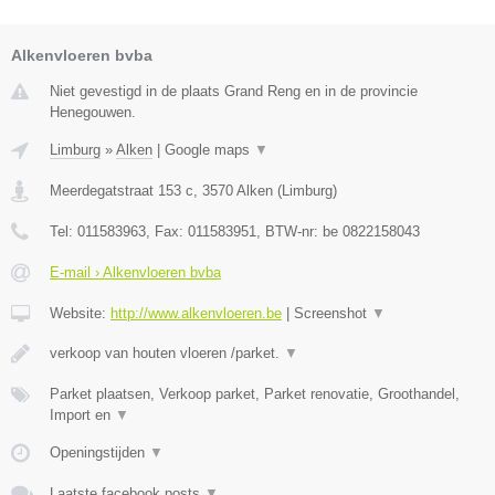
Alkenvloeren bvba
Niet gevestigd in de plaats Grand Reng en in de provincie
Henegouwen.
Limburg
»
Alken
|
Google maps
▼
Meerdegatstraat 153 c
,
3570
Alken
(
Limburg
)
Tel:
011583963
, Fax:
011583951
, BTW-nr:
be 0822158043
E-mail › Alkenvloeren bvba
Website:
http://www.alkenvloeren.be
|
Screenshot
▼
verkoop van houten vloeren /parket.
▼
Parket plaatsen, Verkoop parket, Parket renovatie, Groothandel,
Import en
▼
Openingstijden
▼
Laatste facebook posts
▼