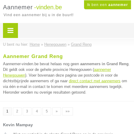
Ik ben een
aannemer
Aannemer
-vinden.be
Vind een aannemer bij u in de buurt!
U bent nu hier:
Home
»
Henegouwen
»
Grand Reng
Aannemer Grand Reng
Aannemer-vinden.be bevat helaas nog geen
aannemers in Grand Reng
.
Dit geldt ook voor de gehele provincie Henegouwen (
aannemer
Henegouwen
). Voer bovenaan deze pagina uw postcode in voor de
dichtstbijzijnde aannemers of ga naar
direct contact met aannemers
om
via één e-mail in contact te komen met meerdere aannemers tegelijk.
Hieronder worden nu overige resultaten getoond.
1
2
3
4
5
»
»»
Kevin Mampay