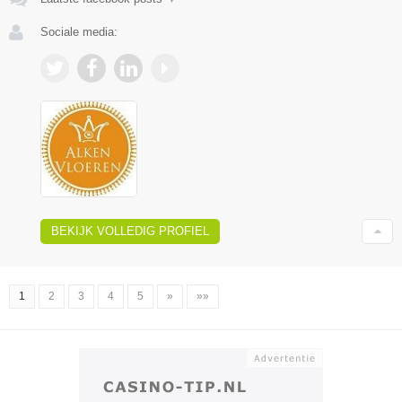
Sociale media:
BEKIJK VOLLEDIG PROFIEL
1
2
3
4
5
»
»»