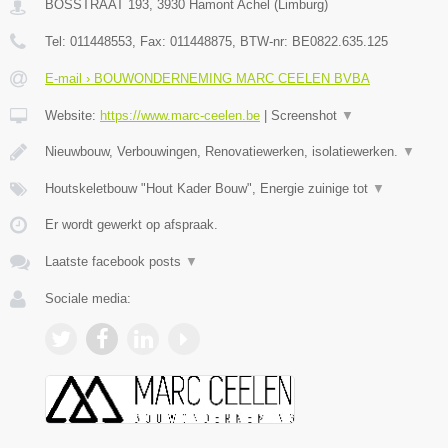
BOSSTRAAT 193
,
3930
Hamont Achel
(
Limburg
)
Tel:
011448553
, Fax:
011448875
, BTW-nr:
BE0822.635.125
E-mail › BOUWONDERNEMING MARC CEELEN BVBA
Website:
https://www.marc-ceelen.be
|
Screenshot
▼
Nieuwbouw, Verbouwingen, Renovatiewerken, isolatiewerken.
▼
Houtskeletbouw "Hout Kader Bouw", Energie zuinige tot
▼
Er wordt gewerkt op afspraak.
Laatste facebook posts
▼
Sociale media: