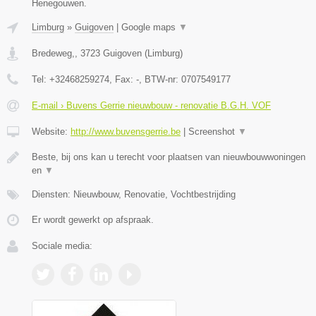
Henegouwen.
Limburg
»
Guigoven
|
Google maps
▼
Bredeweg,
,
3723
Guigoven
(
Limburg
)
Tel:
+32468259274
, Fax:
-
, BTW-nr:
0707549177
E-mail › Buvens Gerrie nieuwbouw - renovatie B.G.H. VOF
Website:
http://www.buvensgerrie.be
|
Screenshot
▼
Beste, bij ons kan u terecht voor plaatsen van nieuwbouwwoningen
en
▼
Diensten: Nieuwbouw, Renovatie, Vochtbestrijding
Er wordt gewerkt op afspraak.
Sociale media: