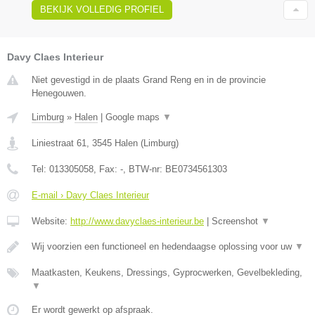
BEKIJK VOLLEDIG PROFIEL
Davy Claes Interieur
Niet gevestigd in de plaats Grand Reng en in de provincie
Henegouwen.
Limburg
»
Halen
|
Google maps
▼
Liniestraat 61
,
3545
Halen
(
Limburg
)
Tel:
013305058
, Fax:
-
, BTW-nr:
BE0734561303
E-mail › Davy Claes Interieur
Website:
http://www.davyclaes-interieur.be
|
Screenshot
▼
Wij voorzien een functioneel en hedendaagse oplossing voor uw
▼
Maatkasten, Keukens, Dressings, Gyprocwerken, Gevelbekleding,
▼
Er wordt gewerkt op afspraak.