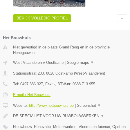
BEKIJK VOLLEDIG PROFIEL
Het Bouwhuis
Niet gevestigd in de plaats Grand Reng en in de provincie
Henegouwen.
West-Vlaanderen
»
Oostkamp
|
Google maps
▼
Stationsstraat 203
,
8020
Oostkamp
(
West-Vlaanderen
)
Tel:
0497 386 327
, Fax:
-
, BTW-nr:
0688.713.955
E-mail › Het Bouwhuis
Website:
http://www.hetbouwhuis.be
|
Screenshot
▼
DE SPECIALIST VOOR UW RUWBOUWWERKEN
▼
Nieuwbouw, Renovatie, Metselwerken, Vloeren en faience, Opritten