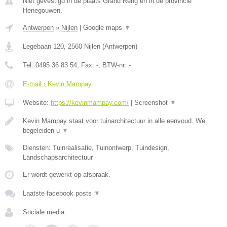
Niet gevestigd in de plaats Grand Reng en in de provincie
Henegouwen.
Antwerpen
»
Nijlen
|
Google maps
▼
Legebaan 120
,
2560
Nijlen
(
Antwerpen
)
Tel:
0495 36 83 54
, Fax:
-
, BTW-nr:
-
E-mail › Kevin Mampay
Website:
https://kevinmampay.com/
|
Screenshot
▼
Kevin Mampay staat voor tuinarchitectuur in alle eenvoud. We
begeleiden u
▼
Diensten: Tuinrealisatie, Tuinontwerp, Tuindesign,
Landschapsarchitectuur
Er wordt gewerkt op afspraak.
Laatste facebook posts
▼
Sociale media: