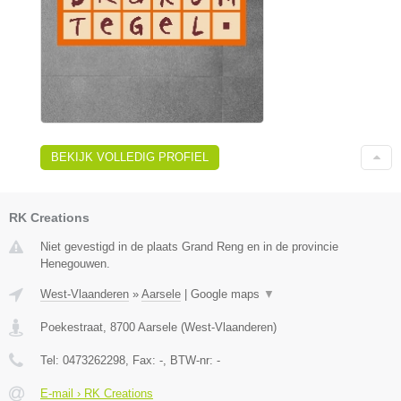
BEKIJK VOLLEDIG PROFIEL
RK Creations
Niet gevestigd in de plaats Grand Reng en in de provincie
Henegouwen.
West-Vlaanderen
»
Aarsele
|
Google maps
▼
Poekestraat
,
8700
Aarsele
(
West-Vlaanderen
)
Tel:
0473262298
, Fax:
-
, BTW-nr:
-
E-mail › RK Creations