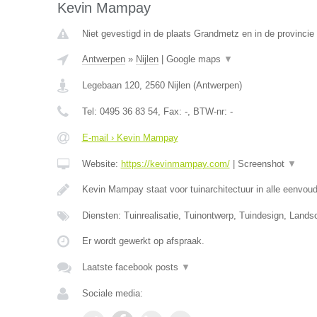
Kevin Mampay
Niet gevestigd in de plaats Grandmetz en in de provinci
Antwerpen
»
Nijlen
|
Google maps
▼
Legebaan 120
,
2560
Nijlen
(
Antwerpen
)
Tel:
0495 36 83 54
, Fax:
-
, BTW-nr:
-
E-mail › Kevin Mampay
Website:
https://kevinmampay.com/
|
Screenshot
▼
Kevin Mampay staat voor tuinarchitectuur in alle eenvou
Diensten: Tuinrealisatie, Tuinontwerp, Tuindesign, Lands
Er wordt gewerkt op afspraak.
Laatste facebook posts
▼
Sociale media: