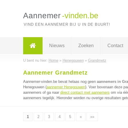
Aannemer
-vinden.be
VIND EEN AANNEMER BIJ U IN DE BUURT!
Nieuws
Zoeken
Contact
U bent nu hier:
Home
»
Henegouwen
»
Grandmetz
Aannemer Grandmetz
Aannemer-vinden.be bevat helaas nog geen
aannemers in Gr
Henegouwen (
aannemer Henegouwen
). Voer bovenaan deze pag
aannemers of ga naar
direct contact met aannemers
om via één
aannemers tegelijk. Hieronder worden nu overige resultaten get
1
2
3
4
5
»
»»