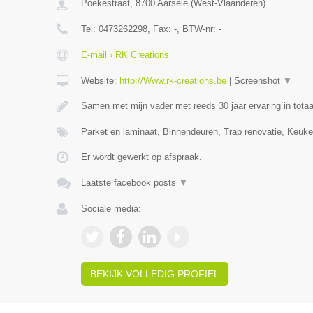
Poekestraat
,
8700
Aarsele
(
West-Vlaanderen
)
Tel:
0473262298
, Fax:
-
, BTW-nr:
-
E-mail › RK Creations
Website:
http://Www.rk-creations.be
|
Screenshot
▼
Samen met mijn vader met reeds 30 jaar ervaring in totaa
Parket en laminaat, Binnendeuren, Trap renovatie, Keuke
Er wordt gewerkt op afspraak.
Laatste facebook posts
▼
Sociale media:
BEKIJK VOLLEDIG PROFIEL