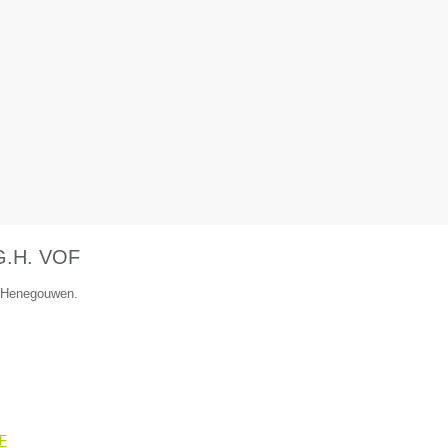
.G.H. VOF
e Henegouwen.
OF