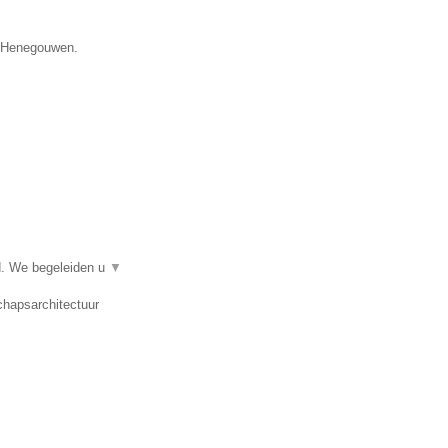
e Henegouwen.
d. We begeleiden u
▼
chapsarchitectuur