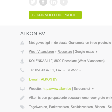
BEKIJK VOLLEDIG PROFIEL
ALKON BV
Niet gevestigd in de plaats Grandmetz en in de provinci
West-Vlaanderen
»
Roeselare
|
Google maps
▼
KOLENKAAI 1F
,
8800
Roeselare
(
West-Vlaanderen
)
Tel:
051 43 47 51
, Fax:
-
, BTW-nr:
-
E-mail › ALKON BV
Website:
http://www.alkon.be
|
Screenshot
▼
Alkon is een gereputeerde bouwaannemer voor grote en 
Tegelwerken, Parketwerken, Schilderwerken, Binnen - Sc