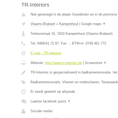
TR-Interiors
Niet gevestigd in de plaats Grandmetz en in de provinci
Vlaams-Brabant
»
Kampenhout
|
Google maps
▼
Terloonstraat 15
,
1910
Kampenhout
(
Vlaams-Brabant
)
Tel:
0468/41.72.97
, Fax:
-
, BTW-nr:
0740.461.772
E-mail › TR-Interiors
Website:
http://www.tr-interiors.be
|
Screenshot
▼
TR-Interiors is gespecialiseerd in badkamerrenovatie, he
Badkamerrenovatie, Vloeren en ondervloeren, Terrasaan
Er wordt gewerkt op afspraak.
Laatste facebook posts
▼
Sociale media: