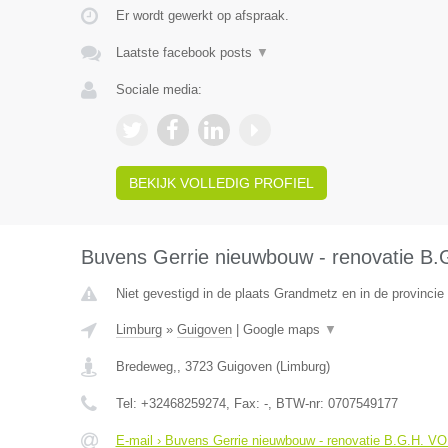
Er wordt gewerkt op afspraak.
Laatste facebook posts
▼
Sociale media:
BEKIJK VOLLEDIG PROFIEL
Buvens Gerrie nieuwbouw - renovatie B
Niet gevestigd in de plaats Grandmetz en in de provinci
Limburg
»
Guigoven
|
Google maps
▼
Bredeweg,
,
3723
Guigoven
(
Limburg
)
Tel:
+32468259274
, Fax:
-
, BTW-nr:
0707549177
E-mail › Buvens Gerrie nieuwbouw - renovatie B.G.H. V