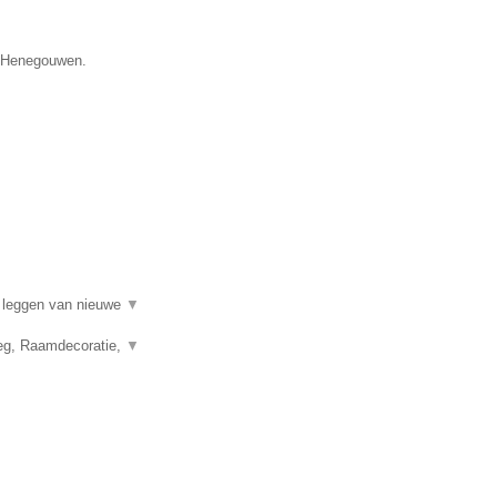
e Henegouwen.
t leggen van nieuwe
▼
leg, Raamdecoratie,
▼