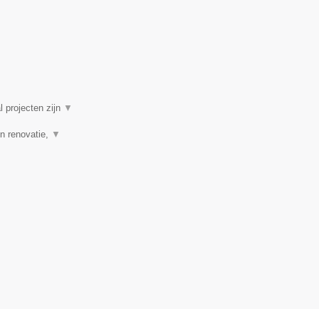
l projecten zijn
▼
n renovatie,
▼