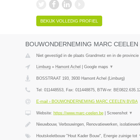
BEKIJK VOLLEDIG PROFIEL
BOUWONDERNEMING MARC CEELEN 
Niet gevestigd in de plaats Grandmetz en in de provinci
Limburg
»
Hamont Achel
|
Google maps
▼
BOSSTRAAT 193
,
3930
Hamont Achel
(
Limburg
)
Tel:
011448553
, Fax:
011448875
, BTW-nr:
BE0822.635.1
E-mail › BOUWONDERNEMING MARC CEELEN BVBA
Website:
https://www.marc-ceelen.be
|
Screenshot
▼
Nieuwbouw, Verbouwingen, Renovatiewerken, isolatiewer
Houtskeletbouw "Hout Kader Bouw", Energie zuinige tot