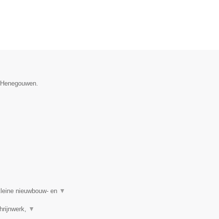
e Henegouwen.
kleine nieuwbouw- en
▼
hrijnwerk,
▼