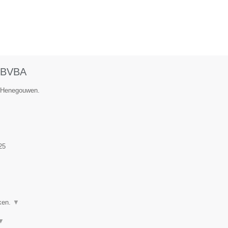
BVBA
e Henegouwen.
25
ken.
▼
▼