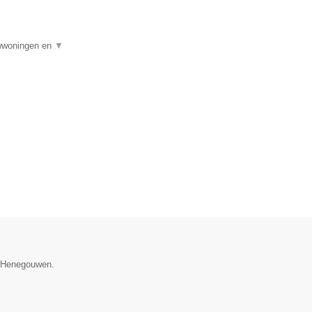
uwwoningen en
▼
e Henegouwen.