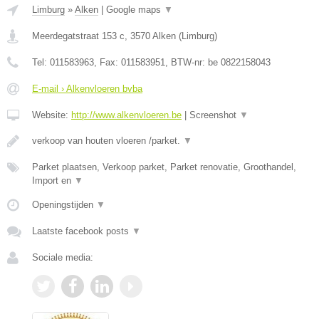
Limburg
»
Alken
|
Google maps
▼
Meerdegatstraat 153 c
,
3570
Alken
(
Limburg
)
Tel:
011583963
, Fax:
011583951
, BTW-nr:
be 0822158043
E-mail › Alkenvloeren bvba
Website:
http://www.alkenvloeren.be
|
Screenshot
▼
verkoop van houten vloeren /parket.
▼
Parket plaatsen, Verkoop parket, Parket renovatie, Groothandel,
Import en
▼
Openingstijden
▼
Laatste facebook posts
▼
Sociale media: