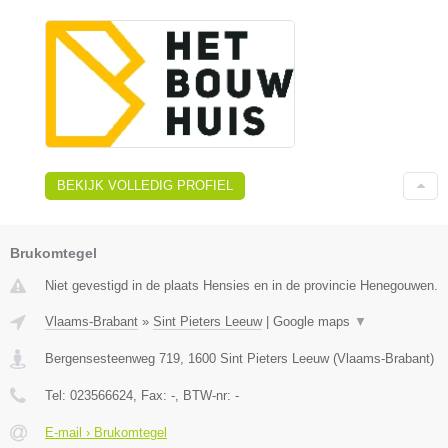
BEKIJK VOLLEDIG PROFIEL
Brukomtegel
Niet gevestigd in de plaats Hensies en in de provincie Henegouwen.
Vlaams-Brabant
»
Sint Pieters Leeuw
|
Google maps
▼
Bergensesteenweg 719
,
1600
Sint Pieters Leeuw
(
Vlaams-Brabant
)
Tel:
023566624
, Fax:
-
, BTW-nr:
-
E-mail › Brukomtegel