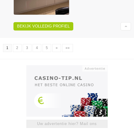
BEKIJK VOLLEDIG PROFIEL
1
2
3
4
5
»
»»
Uw advertentie hier? Mail ons