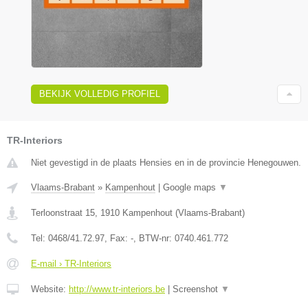
BEKIJK VOLLEDIG PROFIEL
TR-Interiors
Niet gevestigd in de plaats Hensies en in de provincie Henegouwen.
Vlaams-Brabant
»
Kampenhout
|
Google maps
▼
Terloonstraat 15
,
1910
Kampenhout
(
Vlaams-Brabant
)
Tel:
0468/41.72.97
, Fax:
-
, BTW-nr:
0740.461.772
E-mail › TR-Interiors
Website:
http://www.tr-interiors.be
|
Screenshot
▼