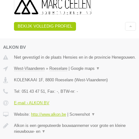
BEKIJK VOLLEDIG PROFIEL
ALKON BV
Niet gevestigd in de plaats Hensies en in de provincie Henegouwen.
West-Vlaanderen
»
Roeselare
|
Google maps
▼
KOLENKAAI 1F
,
8800
Roeselare
(
West-Vlaanderen
)
Tel:
051 43 47 51
, Fax:
-
, BTW-nr:
-
E-mail › ALKON BV
Website:
http://www.alkon.be
|
Screenshot
▼
Alkon is een gereputeerde bouwaannemer voor grote en kleine
nieuwbouw- en
▼