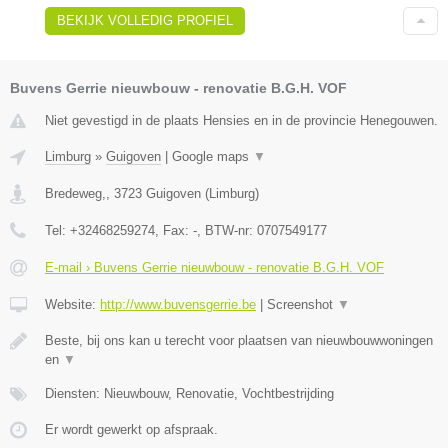
BEKIJK VOLLEDIG PROFIEL
Buvens Gerrie nieuwbouw - renovatie B.G.H. VOF
Niet gevestigd in de plaats Hensies en in de provincie Henegouwen.
Limburg
»
Guigoven
|
Google maps
▼
Bredeweg,
,
3723
Guigoven
(
Limburg
)
Tel:
+32468259274
, Fax:
-
, BTW-nr:
0707549177
E-mail › Buvens Gerrie nieuwbouw - renovatie B.G.H. VOF
Website:
http://www.buvensgerrie.be
|
Screenshot
▼
Beste, bij ons kan u terecht voor plaatsen van nieuwbouwwoningen
en
▼
Diensten: Nieuwbouw, Renovatie, Vochtbestrijding
Er wordt gewerkt op afspraak.