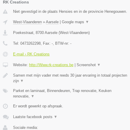
RK Creations
Niet gevestigd in de plaats Hensies en in de provincie Henegouwen.
West-Vlaanderen
»
Aarsele
|
Google maps
▼
Poekestraat
,
8700
Aarsele
(
West-Vlaanderen
)
Tel:
0473262298
, Fax:
-
, BTW-nr:
-
E-mail › RK Creations
Website:
http://Www.rk-creations.be
|
Screenshot
▼
Samen met mijn vader met reeds 30 jaar ervaring in totaal projecten
zijn
▼
Parket en laminaat, Binnendeuren, Trap renovatie, Keuken
renovatie,
▼
Er wordt gewerkt op afspraak.
Laatste facebook posts
▼
Sociale media: