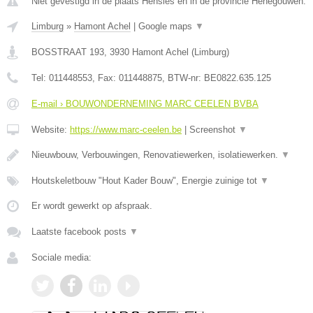
Niet gevestigd in de plaats Hensies en in de provincie Henegouwen.
Limburg
»
Hamont Achel
|
Google maps
▼
BOSSTRAAT 193
,
3930
Hamont Achel
(
Limburg
)
Tel:
011448553
, Fax:
011448875
, BTW-nr:
BE0822.635.125
E-mail › BOUWONDERNEMING MARC CEELEN BVBA
Website:
https://www.marc-ceelen.be
|
Screenshot
▼
Nieuwbouw, Verbouwingen, Renovatiewerken, isolatiewerken.
▼
Houtskeletbouw "Hout Kader Bouw", Energie zuinige tot
▼
Er wordt gewerkt op afspraak.
Laatste facebook posts
▼
Sociale media: