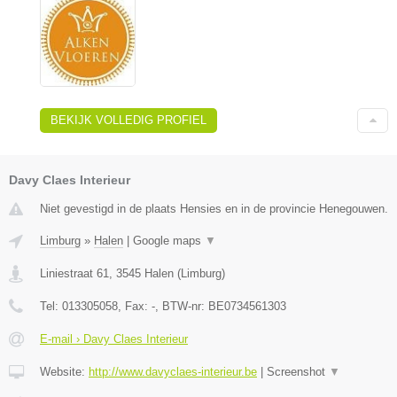
BEKIJK VOLLEDIG PROFIEL
Davy Claes Interieur
Niet gevestigd in de plaats Hensies en in de provincie Henegouwen.
Limburg
»
Halen
|
Google maps
▼
Liniestraat 61
,
3545
Halen
(
Limburg
)
Tel:
013305058
, Fax:
-
, BTW-nr:
BE0734561303
E-mail › Davy Claes Interieur
Website:
http://www.davyclaes-interieur.be
|
Screenshot
▼