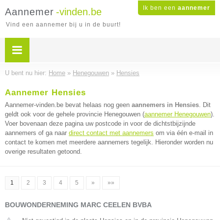
Ik ben een
aannemer
Aannemer
-vinden.be
Vind een aannemer bij u in de buurt!
U bent nu hier:
Home
»
Henegouwen
»
Hensies
Aannemer Hensies
Aannemer-vinden.be bevat helaas nog geen
aannemers in Hensies
. Dit
geldt ook voor de gehele provincie Henegouwen (
aannemer Henegouwen
).
Voer bovenaan deze pagina uw postcode in voor de dichtstbijzijnde
aannemers of ga naar
direct contact met aannemers
om via één e-mail in
contact te komen met meerdere aannemers tegelijk. Hieronder worden nu
overige resultaten getoond.
1
2
3
4
5
»
»»
BOUWONDERNEMING MARC CEELEN BVBA