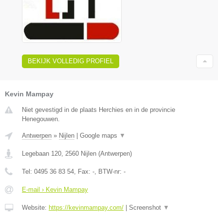
BEKIJK VOLLEDIG PROFIEL
Kevin Mampay
Niet gevestigd in de plaats Herchies en in de provincie
Henegouwen.
Antwerpen
»
Nijlen
|
Google maps
▼
Legebaan 120
,
2560
Nijlen
(
Antwerpen
)
Tel:
0495 36 83 54
, Fax:
-
, BTW-nr:
-
E-mail › Kevin Mampay
Website:
https://kevinmampay.com/
|
Screenshot
▼