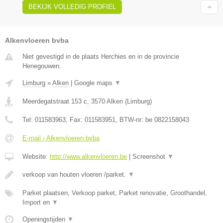
BEKIJK VOLLEDIG PROFIEL
Alkenvloeren bvba
Niet gevestigd in de plaats Herchies en in de provincie
Henegouwen.
Limburg
»
Alken
|
Google maps
▼
Meerdegatstraat 153 c
,
3570
Alken
(
Limburg
)
Tel:
011583963
, Fax:
011583951
, BTW-nr:
be 0822158043
E-mail › Alkenvloeren bvba
Website:
http://www.alkenvloeren.be
|
Screenshot
▼
verkoop van houten vloeren /parket.
▼
Parket plaatsen, Verkoop parket, Parket renovatie, Groothandel,
Import en
▼
Openingstijden
▼