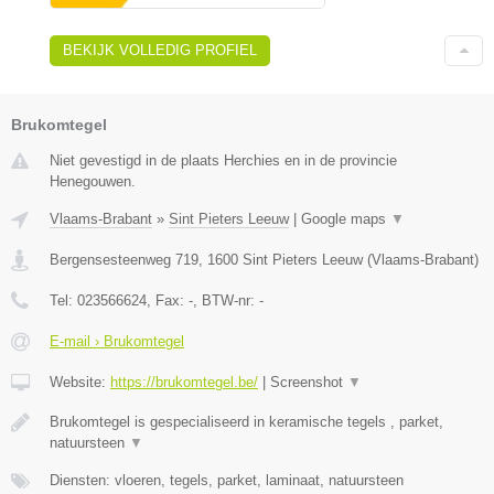
BEKIJK VOLLEDIG PROFIEL
Brukomtegel
Niet gevestigd in de plaats Herchies en in de provincie
Henegouwen.
Vlaams-Brabant
»
Sint Pieters Leeuw
|
Google maps
▼
Bergensesteenweg 719
,
1600
Sint Pieters Leeuw
(
Vlaams-Brabant
)
Tel:
023566624
, Fax:
-
, BTW-nr:
-
E-mail › Brukomtegel
Website:
https://brukomtegel.be/
|
Screenshot
▼
Brukomtegel is gespecialiseerd in keramische tegels , parket,
natuursteen
▼
Diensten: vloeren, tegels, parket, laminaat, natuursteen