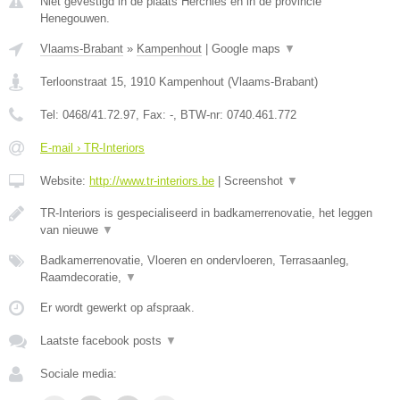
Niet gevestigd in de plaats Herchies en in de provincie
Henegouwen.
Vlaams-Brabant
»
Kampenhout
|
Google maps
▼
Terloonstraat 15
,
1910
Kampenhout
(
Vlaams-Brabant
)
Tel:
0468/41.72.97
, Fax:
-
, BTW-nr:
0740.461.772
E-mail › TR-Interiors
Website:
http://www.tr-interiors.be
|
Screenshot
▼
TR-Interiors is gespecialiseerd in badkamerrenovatie, het leggen
van nieuwe
▼
Badkamerrenovatie, Vloeren en ondervloeren, Terrasaanleg,
Raamdecoratie,
▼
Er wordt gewerkt op afspraak.
Laatste facebook posts
▼
Sociale media: