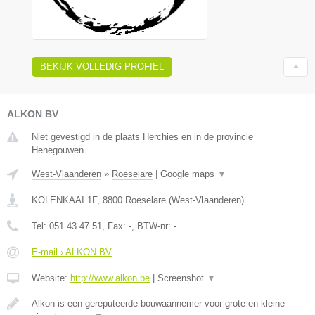
BEKIJK VOLLEDIG PROFIEL
ALKON BV
Niet gevestigd in de plaats Herchies en in de provincie
Henegouwen.
West-Vlaanderen
»
Roeselare
|
Google maps
▼
KOLENKAAI 1F
,
8800
Roeselare
(
West-Vlaanderen
)
Tel:
051 43 47 51
, Fax:
-
, BTW-nr:
-
E-mail › ALKON BV
Website:
http://www.alkon.be
|
Screenshot
▼
Alkon is een gereputeerde bouwaannemer voor grote en kleine