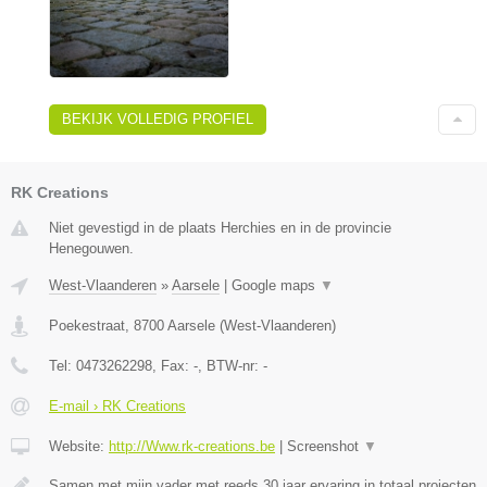
BEKIJK VOLLEDIG PROFIEL
RK Creations
Niet gevestigd in de plaats Herchies en in de provincie
Henegouwen.
West-Vlaanderen
»
Aarsele
|
Google maps
▼
Poekestraat
,
8700
Aarsele
(
West-Vlaanderen
)
Tel:
0473262298
, Fax:
-
, BTW-nr:
-
E-mail › RK Creations
Website:
http://Www.rk-creations.be
|
Screenshot
▼
Samen met mijn vader met reeds 30 jaar ervaring in totaal projecten