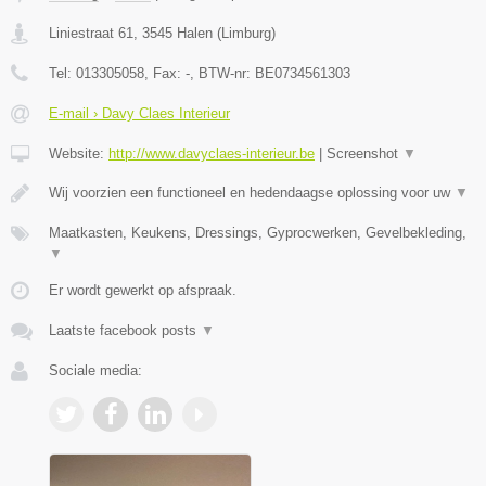
Liniestraat 61
,
3545
Halen
(
Limburg
)
Tel:
013305058
, Fax:
-
, BTW-nr:
BE0734561303
E-mail › Davy Claes Interieur
Website:
http://www.davyclaes-interieur.be
|
Screenshot
▼
Wij voorzien een functioneel en hedendaagse oplossing voor uw
▼
Maatkasten, Keukens, Dressings, Gyprocwerken, Gevelbekleding,
▼
Er wordt gewerkt op afspraak.
Laatste facebook posts
▼
Sociale media: