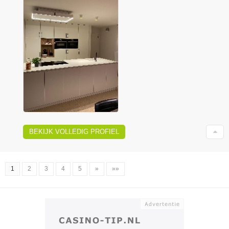
BEKIJK VOLLEDIG PROFIEL
1
2
3
4
5
»
»»