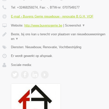
Tel:
+32468259274
, Fax:
-
, BTW-nr:
0707549177
E-mail › Buvens Gerrie nieuwbouw - renovatie B.G.H. VOF
Website:
http://www.buvensgerrie.be
|
Screenshot
▼
Beste, bij ons kan u terecht voor plaatsen van nieuwbouwwoningen
en
▼
Diensten: Nieuwbouw, Renovatie, Vochtbestrijding
Er wordt gewerkt op afspraak.
Sociale media: