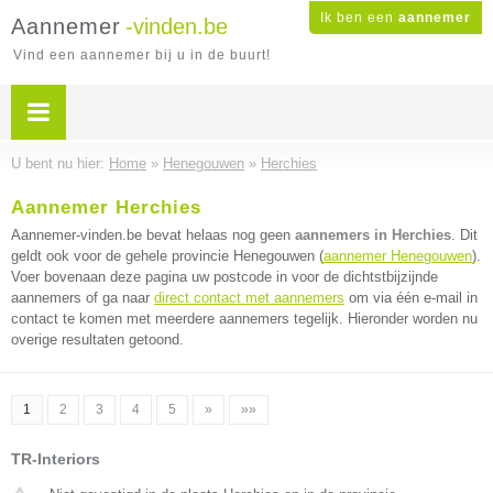
Ik ben een
aannemer
Aannemer
-vinden.be
Vind een aannemer bij u in de buurt!
U bent nu hier:
Home
»
Henegouwen
»
Herchies
Aannemer Herchies
Aannemer-vinden.be bevat helaas nog geen
aannemers in Herchies
. Dit
geldt ook voor de gehele provincie Henegouwen (
aannemer Henegouwen
).
Voer bovenaan deze pagina uw postcode in voor de dichtstbijzijnde
aannemers of ga naar
direct contact met aannemers
om via één e-mail in
contact te komen met meerdere aannemers tegelijk. Hieronder worden nu
overige resultaten getoond.
1
2
3
4
5
»
»»
TR-Interiors