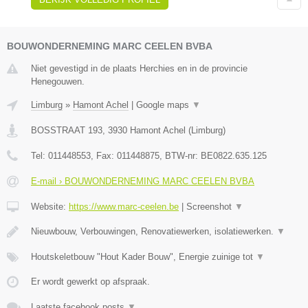
BOUWONDERNEMING MARC CEELEN BVBA
Niet gevestigd in de plaats Herchies en in de provincie
Henegouwen.
Limburg
»
Hamont Achel
|
Google maps
▼
BOSSTRAAT 193
,
3930
Hamont Achel
(
Limburg
)
Tel:
011448553
, Fax:
011448875
, BTW-nr:
BE0822.635.125
E-mail › BOUWONDERNEMING MARC CEELEN BVBA
Website:
https://www.marc-ceelen.be
|
Screenshot
▼
Nieuwbouw, Verbouwingen, Renovatiewerken, isolatiewerken.
▼
Houtskeletbouw "Hout Kader Bouw", Energie zuinige tot
▼
Er wordt gewerkt op afspraak.
Laatste facebook posts
▼