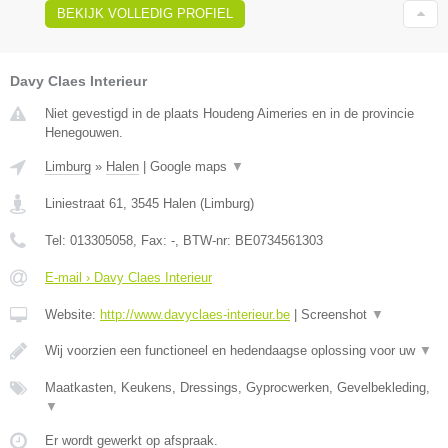
BEKIJK VOLLEDIG PROFIEL
Davy Claes Interieur
Niet gevestigd in de plaats Houdeng Aimeries en in de provincie
Henegouwen.
Limburg
»
Halen
|
Google maps
▼
Liniestraat 61
,
3545
Halen
(
Limburg
)
Tel:
013305058
, Fax:
-
, BTW-nr:
BE0734561303
E-mail › Davy Claes Interieur
Website:
http://www.davyclaes-interieur.be
|
Screenshot
▼
Wij voorzien een functioneel en hedendaagse oplossing voor uw
▼
Maatkasten, Keukens, Dressings, Gyprocwerken, Gevelbekleding,
▼
Er wordt gewerkt op afspraak.