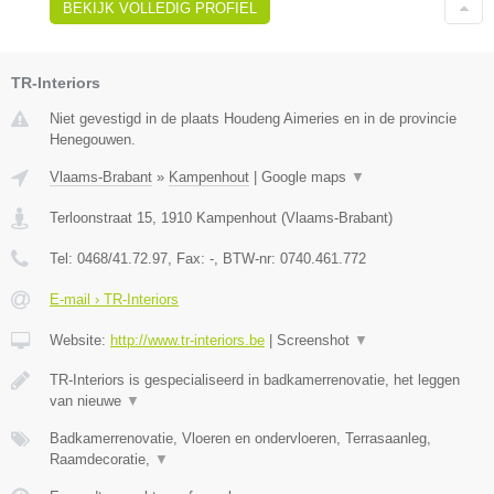
BEKIJK VOLLEDIG PROFIEL
TR-Interiors
Niet gevestigd in de plaats Houdeng Aimeries en in de provincie
Henegouwen.
Vlaams-Brabant
»
Kampenhout
|
Google maps
▼
Terloonstraat 15
,
1910
Kampenhout
(
Vlaams-Brabant
)
Tel:
0468/41.72.97
, Fax:
-
, BTW-nr:
0740.461.772
E-mail › TR-Interiors
Website:
http://www.tr-interiors.be
|
Screenshot
▼
TR-Interiors is gespecialiseerd in badkamerrenovatie, het leggen
van nieuwe
▼
Badkamerrenovatie, Vloeren en ondervloeren, Terrasaanleg,
Raamdecoratie,
▼