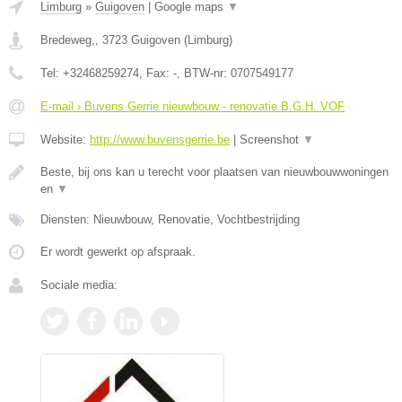
Limburg
»
Guigoven
|
Google maps
▼
Bredeweg,
,
3723
Guigoven
(
Limburg
)
Tel:
+32468259274
, Fax:
-
, BTW-nr:
0707549177
E-mail › Buvens Gerrie nieuwbouw - renovatie B.G.H. VOF
Website:
http://www.buvensgerrie.be
|
Screenshot
▼
Beste, bij ons kan u terecht voor plaatsen van nieuwbouwwoningen
en
▼
Diensten: Nieuwbouw, Renovatie, Vochtbestrijding
Er wordt gewerkt op afspraak.
Sociale media: