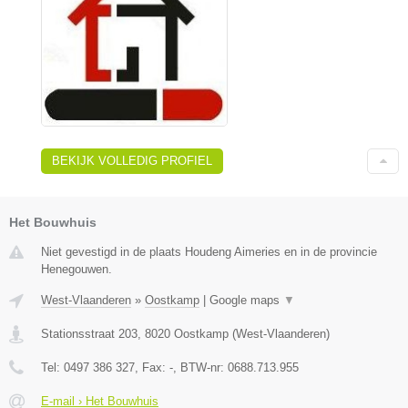
BEKIJK VOLLEDIG PROFIEL
Het Bouwhuis
Niet gevestigd in de plaats Houdeng Aimeries en in de provincie
Henegouwen.
West-Vlaanderen
»
Oostkamp
|
Google maps
▼
Stationsstraat 203
,
8020
Oostkamp
(
West-Vlaanderen
)
Tel:
0497 386 327
, Fax:
-
, BTW-nr:
0688.713.955
E-mail › Het Bouwhuis