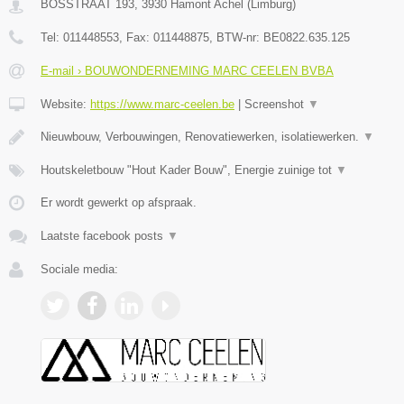
BOSSTRAAT 193
,
3930
Hamont Achel
(
Limburg
)
Tel:
011448553
, Fax:
011448875
, BTW-nr:
BE0822.635.125
E-mail › BOUWONDERNEMING MARC CEELEN BVBA
Website:
https://www.marc-ceelen.be
|
Screenshot
▼
Nieuwbouw, Verbouwingen, Renovatiewerken, isolatiewerken.
▼
Houtskeletbouw "Hout Kader Bouw", Energie zuinige tot
▼
Er wordt gewerkt op afspraak.
Laatste facebook posts
▼
Sociale media: