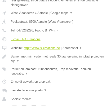
Niet gevestigd in de plaats Houdeng Aimeries en in de provincie
Henegouwen.
West-Vlaanderen
»
Aarsele
|
Google maps
▼
Poekestraat
,
8700
Aarsele
(
West-Vlaanderen
)
Tel:
0473262298
, Fax:
-
, BTW-nr:
-
E-mail › RK Creations
Website:
http://Www.rk-creations.be
|
Screenshot
▼
Samen met mijn vader met reeds 30 jaar ervaring in totaal projecten
zijn
▼
Parket en laminaat, Binnendeuren, Trap renovatie, Keuken
renovatie,
▼
Er wordt gewerkt op afspraak.
Laatste facebook posts
▼
Sociale media: