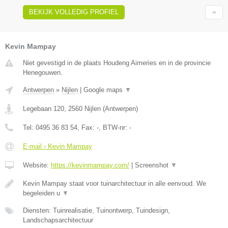
BEKIJK VOLLEDIG PROFIEL
Kevin Mampay
Niet gevestigd in de plaats Houdeng Aimeries en in de provincie
Henegouwen.
Antwerpen
»
Nijlen
|
Google maps
▼
Legebaan 120
,
2560
Nijlen
(
Antwerpen
)
Tel:
0495 36 83 54
, Fax:
-
, BTW-nr:
-
E-mail › Kevin Mampay
Website:
https://kevinmampay.com/
|
Screenshot
▼
Kevin Mampay staat voor tuinarchitectuur in alle eenvoud. We
begeleiden u
▼
Diensten: Tuinrealisatie, Tuinontwerp, Tuindesign,
Landschapsarchitectuur