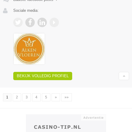
Sociale media:
BEKIJK VOLLEDIG PROFIEL
1
2
3
4
5
»
»»