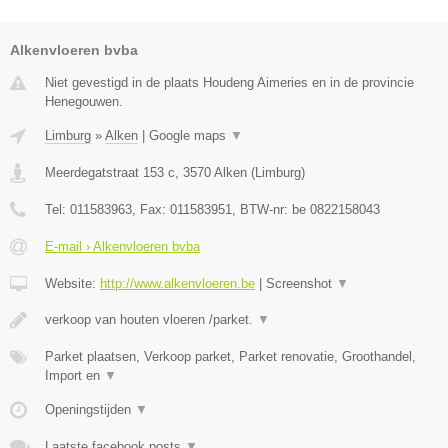
Alkenvloeren bvba
Niet gevestigd in de plaats Houdeng Aimeries en in de provincie
Henegouwen.
Limburg
»
Alken
|
Google maps
▼
Meerdegatstraat 153 c
,
3570
Alken
(
Limburg
)
Tel:
011583963
, Fax:
011583951
, BTW-nr:
be 0822158043
E-mail › Alkenvloeren bvba
Website:
http://www.alkenvloeren.be
|
Screenshot
▼
verkoop van houten vloeren /parket.
▼
Parket plaatsen, Verkoop parket, Parket renovatie, Groothandel,
Import en
▼
Openingstijden
▼
Laatste facebook posts
▼