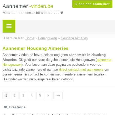
Ik ben een
aannemer
Aannemer
-vinden.be
Vind een aannemer bij u in de buurt!
U bent nu hier:
Home
»
Henegouwen
»
Houdeng Aimeries
Aannemer Houdeng Aimeries
Aannemer-vinden.be bevat helaas nog geen
aannemers in Houdeng
Aimeries
. Dit geldt ook voor de gehele provincie Henegouwen (
aannemer
Henegouwen
). Voer bovenaan deze pagina uw postcode in voor de
dichtstbijzijnde aannemers of ga naar
direct contact met aannemers
om
via één e-mail in contact te komen met meerdere aannemers tegelijk.
Hieronder worden nu overige resultaten getoond.
1
2
3
4
5
»
»»
RK Creations