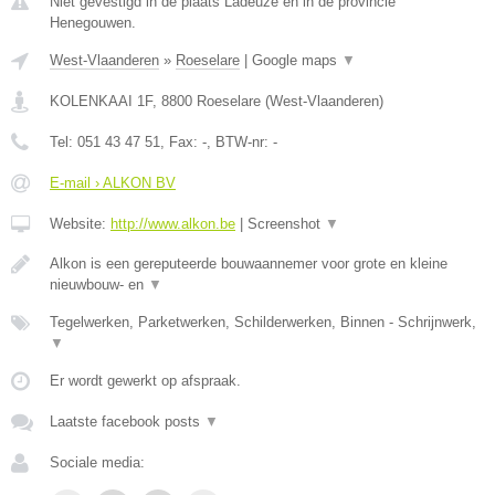
Niet gevestigd in de plaats Ladeuze en in de provincie
Henegouwen.
West-Vlaanderen
»
Roeselare
|
Google maps
▼
KOLENKAAI 1F
,
8800
Roeselare
(
West-Vlaanderen
)
Tel:
051 43 47 51
, Fax:
-
, BTW-nr:
-
E-mail › ALKON BV
Website:
http://www.alkon.be
|
Screenshot
▼
Alkon is een gereputeerde bouwaannemer voor grote en kleine
nieuwbouw- en
▼
Tegelwerken, Parketwerken, Schilderwerken, Binnen - Schrijnwerk,
▼
Er wordt gewerkt op afspraak.
Laatste facebook posts
▼
Sociale media: