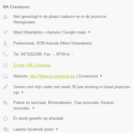
RK Creations
Niet gevestigd in de plaats Ladeuze en in de provincie
Henegouwen.
West-Vlaanderen
»
Aarsele
|
Google maps
▼
Poekestraat
,
8700
Aarsele
(
West-Vlaanderen
)
Tel:
0473262298
, Fax:
-
, BTW-nr:
-
E-mail › RK Creations
Website:
http://Www.rk-creations.be
|
Screenshot
▼
Samen met mijn vader met reeds 30 jaar ervaring in totaal projecten
zijn
▼
Parket en laminaat, Binnendeuren, Trap renovatie, Keuken
renovatie,
▼
Er wordt gewerkt op afspraak.
Laatste facebook posts
▼