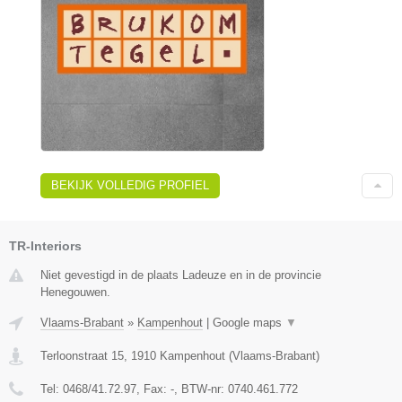
BEKIJK VOLLEDIG PROFIEL
TR-Interiors
Niet gevestigd in de plaats Ladeuze en in de provincie
Henegouwen.
Vlaams-Brabant
»
Kampenhout
|
Google maps
▼
Terloonstraat 15
,
1910
Kampenhout
(
Vlaams-Brabant
)
Tel:
0468/41.72.97
, Fax:
-
, BTW-nr:
0740.461.772