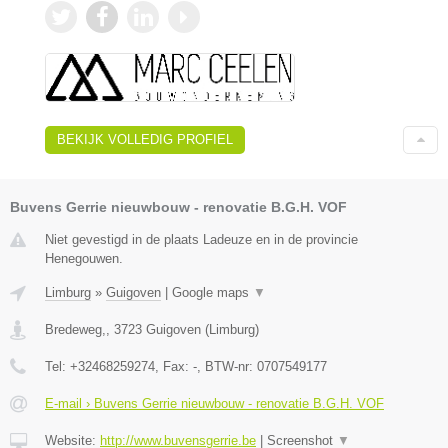
BEKIJK VOLLEDIG PROFIEL
Buvens Gerrie nieuwbouw - renovatie B.G.H. VOF
Niet gevestigd in de plaats Ladeuze en in de provincie
Henegouwen.
Limburg
»
Guigoven
|
Google maps
▼
Bredeweg,
,
3723
Guigoven
(
Limburg
)
Tel:
+32468259274
, Fax:
-
, BTW-nr:
0707549177
E-mail › Buvens Gerrie nieuwbouw - renovatie B.G.H. VOF
Website:
http://www.buvensgerrie.be
|
Screenshot
▼