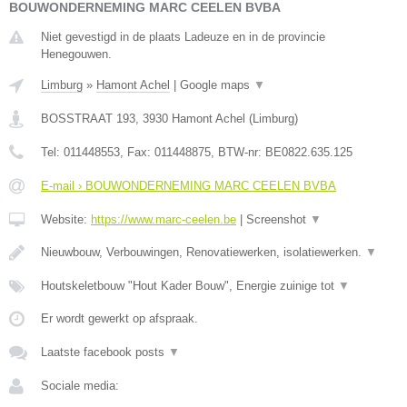
BOUWONDERNEMING MARC CEELEN BVBA
Niet gevestigd in de plaats Ladeuze en in de provincie
Henegouwen.
Limburg
»
Hamont Achel
|
Google maps
▼
BOSSTRAAT 193
,
3930
Hamont Achel
(
Limburg
)
Tel:
011448553
, Fax:
011448875
, BTW-nr:
BE0822.635.125
E-mail › BOUWONDERNEMING MARC CEELEN BVBA
Website:
https://www.marc-ceelen.be
|
Screenshot
▼
Nieuwbouw, Verbouwingen, Renovatiewerken, isolatiewerken.
▼
Houtskeletbouw "Hout Kader Bouw", Energie zuinige tot
▼
Er wordt gewerkt op afspraak.
Laatste facebook posts
▼
Sociale media: