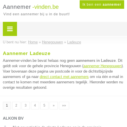
Ik ben een
aannemer
Aannemer
-vinden.be
Vind een aannemer bij u in de buurt!
U bent nu hier:
Home
»
Henegouwen
»
Ladeuze
Aannemer Ladeuze
Aannemer-vinden.be bevat helaas nog geen
aannemers in Ladeuze
. Dit
geldt ook voor de gehele provincie Henegouwen (
aannemer Henegouwen
).
Voer bovenaan deze pagina uw postcode in voor de dichtstbijzijnde
aannemers of ga naar
direct contact met aannemers
om via één e-mail in
contact te komen met meerdere aannemers tegelijk. Hieronder worden nu
overige resultaten getoond.
1
2
3
4
5
»
»»
ALKON BV