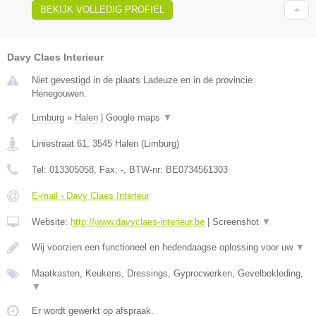
BEKIJK VOLLEDIG PROFIEL
Davy Claes Interieur
Niet gevestigd in de plaats Ladeuze en in de provincie
Henegouwen.
Limburg
»
Halen
|
Google maps
▼
Liniestraat 61
,
3545
Halen
(
Limburg
)
Tel:
013305058
, Fax:
-
, BTW-nr:
BE0734561303
E-mail › Davy Claes Interieur
Website:
http://www.davyclaes-interieur.be
|
Screenshot
▼
Wij voorzien een functioneel en hedendaagse oplossing voor uw
▼
Maatkasten, Keukens, Dressings, Gyprocwerken, Gevelbekleding,
▼
Er wordt gewerkt op afspraak.