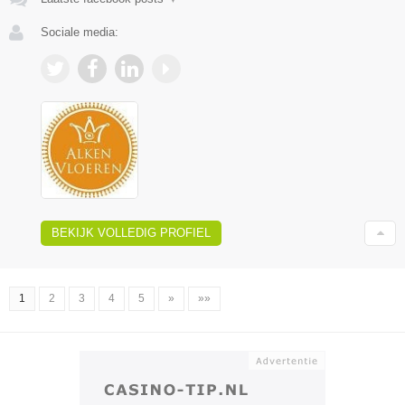
Sociale media:
BEKIJK VOLLEDIG PROFIEL
1
2
3
4
5
»
»»