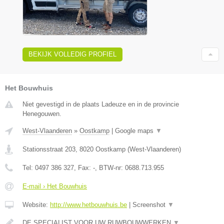
BEKIJK VOLLEDIG PROFIEL
Het Bouwhuis
Niet gevestigd in de plaats Ladeuze en in de provincie
Henegouwen.
West-Vlaanderen
»
Oostkamp
|
Google maps
▼
Stationsstraat 203
,
8020
Oostkamp
(
West-Vlaanderen
)
Tel:
0497 386 327
, Fax:
-
, BTW-nr:
0688.713.955
E-mail › Het Bouwhuis
Website:
http://www.hetbouwhuis.be
|
Screenshot
▼
DE SPECIALIST VOOR UW RUWBOUWWERKEN
▼