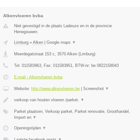
Alkenvloeren bvba
Niet gevestigd in de plaats Ladeuze en in de provincie
Henegouwen.
Limburg
»
Alken
|
Google maps
▼
Meerdegatstraat 153 c
,
3570
Alken
(
Limburg
)
Tel:
011583963
, Fax:
011583951
, BTW-nr:
be 0822158043
E-mail › Alkenvloeren bvba
Website:
http://www.alkenvloeren.be
|
Screenshot
▼
verkoop van houten vloeren /parket.
▼
Parket plaatsen, Verkoop parket, Parket renovatie, Groothandel,
Import en
▼
Openingstijden
▼
Laatste facebook posts
▼