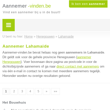
Ik ben een
aannemer
Aannemer
-vinden.be
Vind een aannemer bij u in de buurt!
U bent nu hier:
Home
»
Henegouwen
»
Lahamaide
Aannemer Lahamaide
Aannemer-vinden.be bevat helaas nog geen
aannemers in Lahamaide
.
Dit geldt ook voor de gehele provincie Henegouwen (
aannemer
Henegouwen
). Voer bovenaan deze pagina uw postcode in voor de
dichtstbijzijnde aannemers of ga naar
direct contact met aannemers
om
via één e-mail in contact te komen met meerdere aannemers tegelijk.
Hieronder worden nu overige resultaten getoond.
1
2
3
4
5
»
»»
Het Bouwhuis