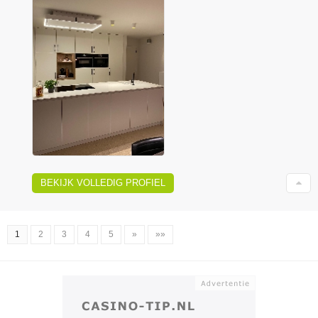
BEKIJK VOLLEDIG PROFIEL
1
2
3
4
5
»
»»