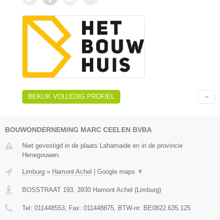
BEKIJK VOLLEDIG PROFIEL
BOUWONDERNEMING MARC CEELEN BVBA
Niet gevestigd in de plaats Lahamaide en in de provincie
Henegouwen.
Limburg
»
Hamont Achel
|
Google maps
▼
BOSSTRAAT 193
,
3930
Hamont Achel
(
Limburg
)
Tel:
011448553
, Fax:
011448875
, BTW-nr:
BE0822.635.125