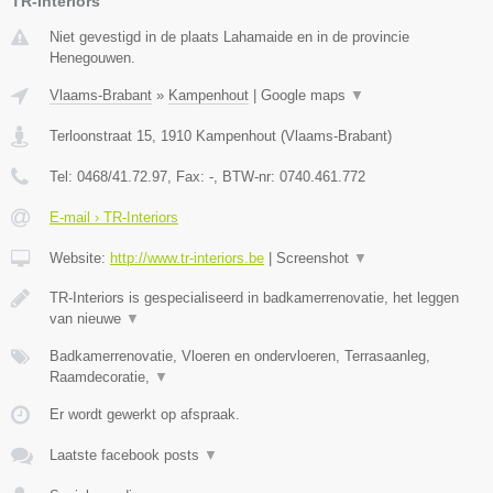
TR-Interiors
Niet gevestigd in de plaats Lahamaide en in de provincie
Henegouwen.
Vlaams-Brabant
»
Kampenhout
|
Google maps
▼
Terloonstraat 15
,
1910
Kampenhout
(
Vlaams-Brabant
)
Tel:
0468/41.72.97
, Fax:
-
, BTW-nr:
0740.461.772
E-mail › TR-Interiors
Website:
http://www.tr-interiors.be
|
Screenshot
▼
TR-Interiors is gespecialiseerd in badkamerrenovatie, het leggen
van nieuwe
▼
Badkamerrenovatie, Vloeren en ondervloeren, Terrasaanleg,
Raamdecoratie,
▼
Er wordt gewerkt op afspraak.
Laatste facebook posts
▼