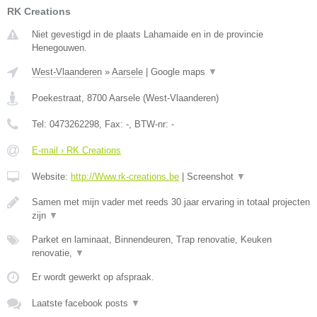
RK Creations
Niet gevestigd in de plaats Lahamaide en in de provincie
Henegouwen.
West-Vlaanderen
»
Aarsele
|
Google maps
▼
Poekestraat
,
8700
Aarsele
(
West-Vlaanderen
)
Tel:
0473262298
, Fax:
-
, BTW-nr:
-
E-mail › RK Creations
Website:
http://Www.rk-creations.be
|
Screenshot
▼
Samen met mijn vader met reeds 30 jaar ervaring in totaal projecten
zijn
▼
Parket en laminaat, Binnendeuren, Trap renovatie, Keuken
renovatie,
▼
Er wordt gewerkt op afspraak.
Laatste facebook posts
▼