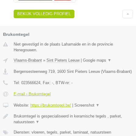
BEKIJK VOLLEDIG PROFIEL
Brukomtegel
Niet gevestigd in de plaats Lahamaide en in de provincie
Henegouwen.
Vlaams-Brabant
»
Sint Pieters Leeuw
|
Google maps
▼
Bergensesteenweg 719
,
1600
Sint Pieters Leeuw
(
Vlaams-Brabant
)
Tel:
023566624
, Fax:
-
, BTW-nr:
-
E-mail › Brukomtegel
Website:
https://brukomtegel.be/
|
Screenshot
▼
Brukomtegel is gespecialiseerd in keramische tegels , parket,
natuursteen
▼
Diensten: vloeren, tegels, parket, laminaat, natuursteen