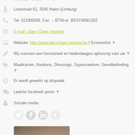
Liniestraat 61
,
3545
Halen
(
Limburg
)
Tel:
013305058
, Fax:
-
, BTW-nr:
BE0734561303
E-mail › Davy Claes Interieur
Website:
http://www.davyclaes-interieur.be
|
Screenshot
▼
Wij voorzien een functioneel en hedendaagse oplossing voor uw
▼
Maatkasten, Keukens, Dressings, Gyprocwerken, Gevelbekleding,
▼
Er wordt gewerkt op afspraak.
Laatste facebook posts
▼
Sociale media: