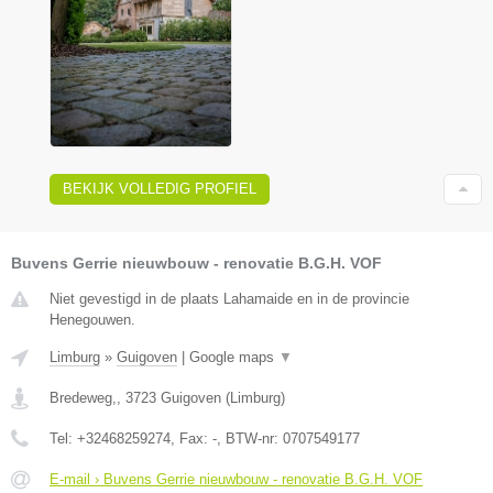
BEKIJK VOLLEDIG PROFIEL
Buvens Gerrie nieuwbouw - renovatie B.G.H. VOF
Niet gevestigd in de plaats Lahamaide en in de provincie
Henegouwen.
Limburg
»
Guigoven
|
Google maps
▼
Bredeweg,
,
3723
Guigoven
(
Limburg
)
Tel:
+32468259274
, Fax:
-
, BTW-nr:
0707549177
E-mail › Buvens Gerrie nieuwbouw - renovatie B.G.H. VOF