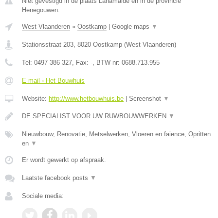
Niet gevestigd in de plaats Lahamaide en in de provincie
Henegouwen.
West-Vlaanderen
»
Oostkamp
|
Google maps
▼
Stationsstraat 203
,
8020
Oostkamp
(
West-Vlaanderen
)
Tel:
0497 386 327
, Fax:
-
, BTW-nr:
0688.713.955
E-mail › Het Bouwhuis
Website:
http://www.hetbouwhuis.be
|
Screenshot
▼
DE SPECIALIST VOOR UW RUWBOUWWERKEN
▼
Nieuwbouw, Renovatie, Metselwerken, Vloeren en faience, Opritten
en
▼
Er wordt gewerkt op afspraak.
Laatste facebook posts
▼
Sociale media: