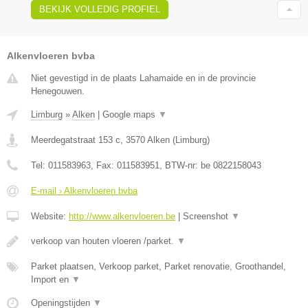
BEKIJK VOLLEDIG PROFIEL
Alkenvloeren bvba
Niet gevestigd in de plaats Lahamaide en in de provincie
Henegouwen.
Limburg
»
Alken
|
Google maps
▼
Meerdegatstraat 153 c
,
3570
Alken
(
Limburg
)
Tel:
011583963
, Fax:
011583951
, BTW-nr:
be 0822158043
E-mail › Alkenvloeren bvba
Website:
http://www.alkenvloeren.be
|
Screenshot
▼
verkoop van houten vloeren /parket.
▼
Parket plaatsen, Verkoop parket, Parket renovatie, Groothandel,
Import en
▼
Openingstijden
▼