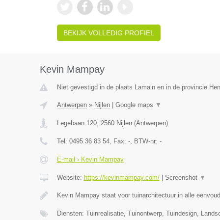
BEKIJK VOLLEDIG PROFIEL
Kevin Mampay
Niet gevestigd in de plaats Lamain en in de provincie H
Antwerpen
»
Nijlen
|
Google maps
▼
Legebaan 120
,
2560
Nijlen
(
Antwerpen
)
Tel:
0495 36 83 54
, Fax:
-
, BTW-nr:
-
E-mail › Kevin Mampay
Website:
https://kevinmampay.com/
|
Screenshot
▼
Kevin Mampay staat voor tuinarchitectuur in alle eenvou
Diensten: Tuinrealisatie, Tuinontwerp, Tuindesign, Lands