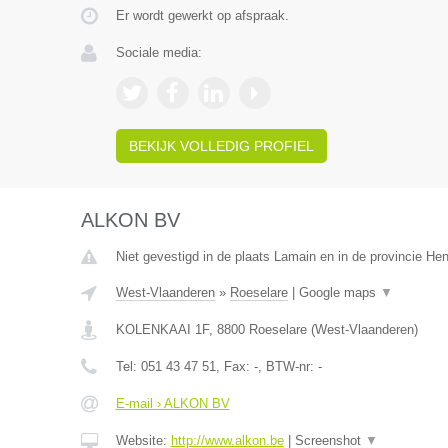
Er wordt gewerkt op afspraak.
Sociale media:
BEKIJK VOLLEDIG PROFIEL
ALKON BV
Niet gevestigd in de plaats Lamain en in de provincie H
West-Vlaanderen
»
Roeselare
|
Google maps
▼
KOLENKAAI 1F
,
8800
Roeselare
(
West-Vlaanderen
)
Tel:
051 43 47 51
, Fax:
-
, BTW-nr:
-
E-mail › ALKON BV
Website:
http://www.alkon.be
|
Screenshot
▼