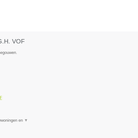
.G.H. VOF
enegouwen.
OF
uwwoningen en
▼