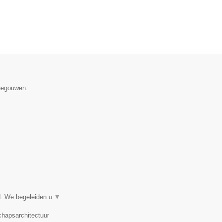
enegouwen.
d. We begeleiden u
▼
chapsarchitectuur