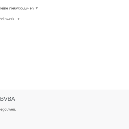
kleine nieuwbouw- en
▼
hrijnwerk,
▼
BVBA
enegouwen.