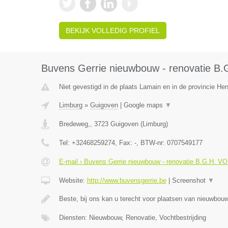
BEKIJK VOLLEDIG PROFIEL
Buvens Gerrie nieuwbouw - renovatie B
Niet gevestigd in de plaats Lamain en in de provincie H
Limburg
»
Guigoven
|
Google maps
▼
Bredeweg,
,
3723
Guigoven
(
Limburg
)
Tel:
+32468259274
, Fax:
-
, BTW-nr:
0707549177
E-mail › Buvens Gerrie nieuwbouw - renovatie B.G.H. V
Website:
http://www.buvensgerrie.be
|
Screenshot
▼
Beste, bij ons kan u terecht voor plaatsen van nieuwbo
Diensten: Nieuwbouw, Renovatie, Vochtbestrijding