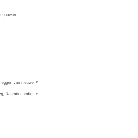
enegouwen.
t leggen van nieuwe
▼
leg, Raamdecoratie,
▼