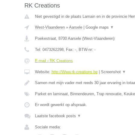
RK Creations
Niet gevestigd in de plaats Lamain en in de provincie H
West-Vlaanderen
»
Aarsele
|
Google maps
▼
Poekestraat
,
8700
Aarsele
(
West-Vlaanderen
)
Tel:
0473262298
, Fax:
-
, BTW-nr:
-
E-mail › RK Creations
Website:
http://Www.rk-creations.be
|
Screenshot
▼
Samen met mijn vader met reeds 30 jaar ervaring in totaa
Parket en laminaat, Binnendeuren, Trap renovatie, Keuke
Er wordt gewerkt op afspraak.
Laatste facebook posts
▼
Sociale media: