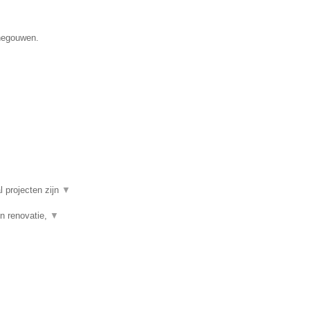
enegouwen.
l projecten zijn
▼
n renovatie,
▼