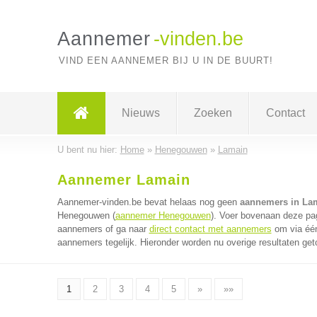
Aannemer
-vinden.be
VIND EEN AANNEMER BIJ U IN DE BUURT!
Nieuws
Zoeken
Contact
U bent nu hier:
Home
»
Henegouwen
»
Lamain
Aannemer Lamain
Aannemer-vinden.be bevat helaas nog geen
aannemers in La
Henegouwen (
aannemer Henegouwen
). Voer bovenaan deze pag
aannemers of ga naar
direct contact met aannemers
om via één
aannemers tegelijk. Hieronder worden nu overige resultaten get
1
2
3
4
5
»
»»