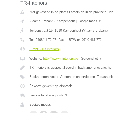
TR-Interiors
Niet gevestigd in de plaats Lamain en in de provincie H
Vlaams-Brabant
»
Kampenhout
|
Google maps
▼
Terloonstraat 15
,
1910
Kampenhout
(
Vlaams-Brabant
)
Tel:
0468/41.72.97
, Fax:
-
, BTW-nr:
0740.461.772
E-mail › TR-Interiors
Website:
http://www.tr-interiors.be
|
Screenshot
▼
TR-Interiors is gespecialiseerd in badkamerrenovatie, he
Badkamerrenovatie, Vloeren en ondervloeren, Terrasaan
Er wordt gewerkt op afspraak.
Laatste facebook posts
▼
Sociale media: