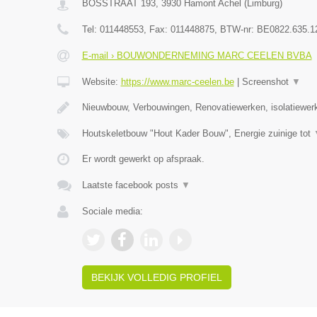
BOSSTRAAT 193
,
3930
Hamont Achel
(
Limburg
)
Tel:
011448553
, Fax:
011448875
, BTW-nr:
BE0822.635.1
E-mail › BOUWONDERNEMING MARC CEELEN BVBA
Website:
https://www.marc-ceelen.be
|
Screenshot
▼
Nieuwbouw, Verbouwingen, Renovatiewerken, isolatiewer
Houtskeletbouw "Hout Kader Bouw", Energie zuinige tot
Er wordt gewerkt op afspraak.
Laatste facebook posts
▼
Sociale media:
BEKIJK VOLLEDIG PROFIEL