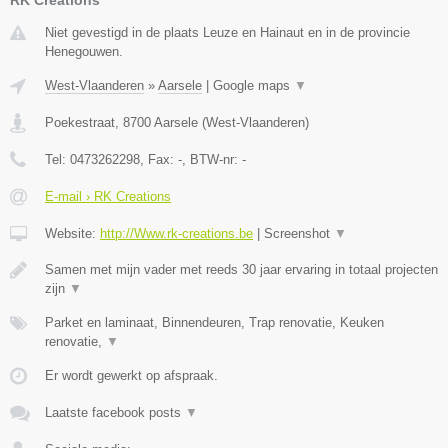
Niet gevestigd in de plaats Leuze en Hainaut en in de provincie
Henegouwen.
West-Vlaanderen
»
Aarsele
|
Google maps
▼
Poekestraat
,
8700
Aarsele
(
West-Vlaanderen
)
Tel:
0473262298
, Fax:
-
, BTW-nr:
-
E-mail › RK Creations
Website:
http://Www.rk-creations.be
|
Screenshot
▼
Samen met mijn vader met reeds 30 jaar ervaring in totaal projecten
zijn
▼
Parket en laminaat, Binnendeuren, Trap renovatie, Keuken
renovatie,
▼
Er wordt gewerkt op afspraak.
Laatste facebook posts
▼