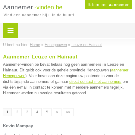
Ik ben een
aannemer
Aannemer
-vinden.be
Vind een aannemer bij u in de buurt!
U bent nu hier:
Home
»
Henegouwen
»
Leuze en Hainaut
Aannemer Leuze en Hainaut
Aannemer-vinden.be bevat helaas nog geen
aannemers in Leuze en
Hainaut
. Dit geldt ook voor de gehele provincie Henegouwen (
aannemer
Henegouwen
). Voer bovenaan deze pagina uw postcode in voor de
dichtstbijzijnde aannemers of ga naar
direct contact met aannemers
om
via één e-mail in contact te komen met meerdere aannemers tegelijk.
Hieronder worden nu overige resultaten getoond.
1
2
3
4
5
»
»»
Kevin Mampay