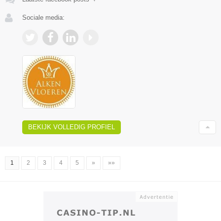
Sociale media:
BEKIJK VOLLEDIG PROFIEL
1
2
3
4
5
»
»»