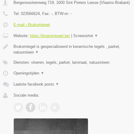
Bergensesteenweg 719
,
1600
Sint Pieters Leeuw
(
Vlaams-Brabant
)
Tel:
023566624
, Fax:
-
, BTW-nr:
-
E-mail › Brukomtegel
Website:
https://brukomtegel.be/
|
Screenshot
▼
Brukomtegel is gespecialiseerd in keramische tegels , parket,
natuursteen
▼
Diensten: vloeren, tegels, parket, laminaat, natuursteen
Openingstijden
▼
Laatste facebook posts
▼
Sociale media: