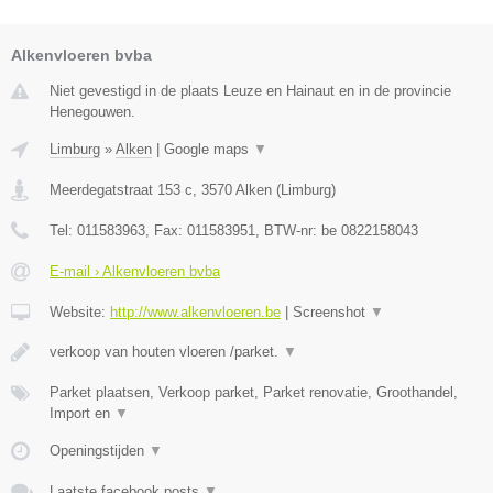
Alkenvloeren bvba
Niet gevestigd in de plaats Leuze en Hainaut en in de provincie
Henegouwen.
Limburg
»
Alken
|
Google maps
▼
Meerdegatstraat 153 c
,
3570
Alken
(
Limburg
)
Tel:
011583963
, Fax:
011583951
, BTW-nr:
be 0822158043
E-mail › Alkenvloeren bvba
Website:
http://www.alkenvloeren.be
|
Screenshot
▼
verkoop van houten vloeren /parket.
▼
Parket plaatsen, Verkoop parket, Parket renovatie, Groothandel,
Import en
▼
Openingstijden
▼
Laatste facebook posts
▼