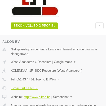
BEKIJK VOLLEDIG PROFIEL
ALKON BV
Niet gevestigd in de plaats Leuze en Hainaut en in de provincie
Henegouwen.
West-Vlaanderen
»
Roeselare
|
Google maps
▼
KOLENKAAI 1F
,
8800
Roeselare
(
West-Vlaanderen
)
Tel:
051 43 47 51
, Fax:
-
, BTW-nr:
-
E-mail › ALKON BV
Website:
http://www.alkon.be
|
Screenshot
▼
Alkon is een gereputeerde bouwaannemer voor grote en kleine