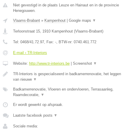
Niet gevestigd in de plaats Leuze en Hainaut en in de provincie
Henegouwen.
Vlaams-Brabant
»
Kampenhout
|
Google maps
▼
Terloonstraat 15
,
1910
Kampenhout
(
Vlaams-Brabant
)
Tel:
0468/41.72.97
, Fax:
-
, BTW-nr:
0740.461.772
E-mail › TR-Interiors
Website:
http://www.tr-interiors.be
|
Screenshot
▼
TR-Interiors is gespecialiseerd in badkamerrenovatie, het leggen
van nieuwe
▼
Badkamerrenovatie, Vloeren en ondervloeren, Terrasaanleg,
Raamdecoratie,
▼
Er wordt gewerkt op afspraak.
Laatste facebook posts
▼
Sociale media: