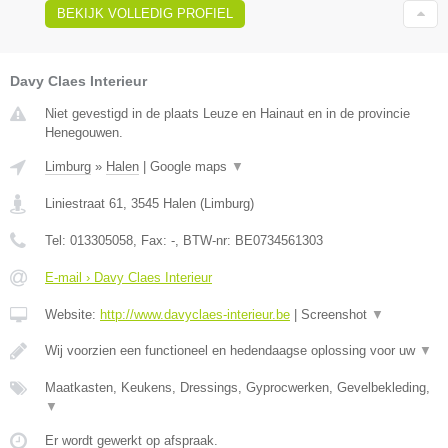
BEKIJK VOLLEDIG PROFIEL
Davy Claes Interieur
Niet gevestigd in de plaats Leuze en Hainaut en in de provincie
Henegouwen.
Limburg
»
Halen
|
Google maps
▼
Liniestraat 61
,
3545
Halen
(
Limburg
)
Tel:
013305058
, Fax:
-
, BTW-nr:
BE0734561303
E-mail › Davy Claes Interieur
Website:
http://www.davyclaes-interieur.be
|
Screenshot
▼
Wij voorzien een functioneel en hedendaagse oplossing voor uw
▼
Maatkasten, Keukens, Dressings, Gyprocwerken, Gevelbekleding,
▼
Er wordt gewerkt op afspraak.