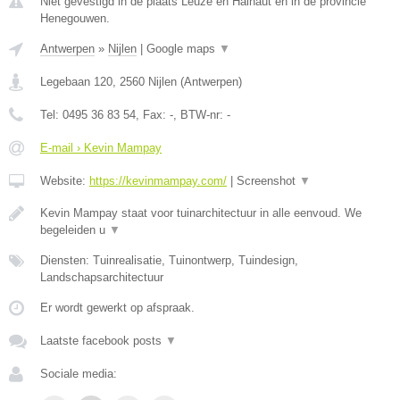
Niet gevestigd in de plaats Leuze en Hainaut en in de provincie
Henegouwen.
Antwerpen
»
Nijlen
|
Google maps
▼
Legebaan 120
,
2560
Nijlen
(
Antwerpen
)
Tel:
0495 36 83 54
, Fax:
-
, BTW-nr:
-
E-mail › Kevin Mampay
Website:
https://kevinmampay.com/
|
Screenshot
▼
Kevin Mampay staat voor tuinarchitectuur in alle eenvoud. We
begeleiden u
▼
Diensten: Tuinrealisatie, Tuinontwerp, Tuindesign,
Landschapsarchitectuur
Er wordt gewerkt op afspraak.
Laatste facebook posts
▼
Sociale media: