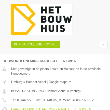
BEKIJK VOLLEDIG PROFIEL
BOUWONDERNEMING MARC CEELEN BVBA
Niet gevestigd in de plaats Leuze en Hainaut en in de provincie
Henegouwen.
Limburg
»
Hamont Achel
|
Google maps
▼
BOSSTRAAT 193
,
3930
Hamont Achel
(
Limburg
)
Tel:
011448553
, Fax:
011448875
, BTW-nr:
BE0822.635.125
E-mail › BOUWONDERNEMING MARC CEELEN BVBA