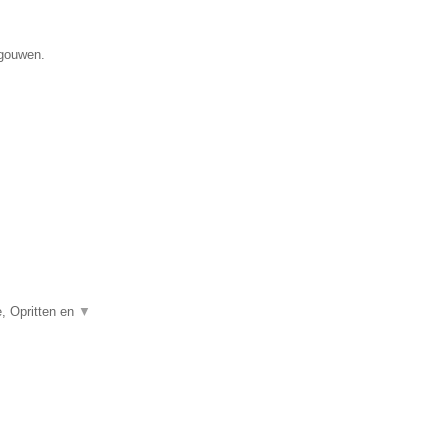
egouwen.
, Opritten en
▼