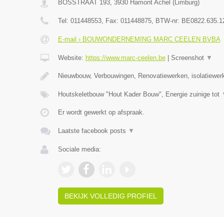
BOSSTRAAT 193
,
3930
Hamont Achel
(
Limburg
)
Tel:
011448553
, Fax:
011448875
, BTW-nr:
BE0822.635.1
E-mail › BOUWONDERNEMING MARC CEELEN BVBA
Website:
https://www.marc-ceelen.be
|
Screenshot
▼
Nieuwbouw, Verbouwingen, Renovatiewerken, isolatiewer
Houtskeletbouw "Hout Kader Bouw", Energie zuinige tot
Er wordt gewerkt op afspraak.
Laatste facebook posts
▼
Sociale media:
BEKIJK VOLLEDIG PROFIEL