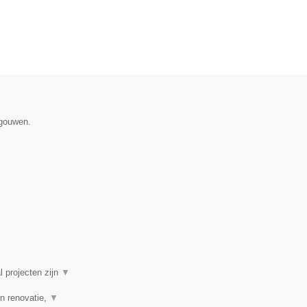
egouwen.
l projecten zijn
▼
n renovatie,
▼