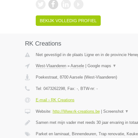
BEKIJK VOLLEDIG PROFIEL
RK Creations
Niet gevestigd in de plaats Ligne en in de provincie Hen
West-Vlaanderen
»
Aarsele
|
Google maps
▼
Poekestraat
,
8700
Aarsele
(
West-Vlaanderen
)
Tel:
0473262298
, Fax:
-
, BTW-nr:
-
E-mail › RK Creations
Website:
http://Www.rk-creations.be
|
Screenshot
▼
Samen met mijn vader met reeds 30 jaar ervaring in totaa
Parket en laminaat, Binnendeuren, Trap renovatie, Keuke