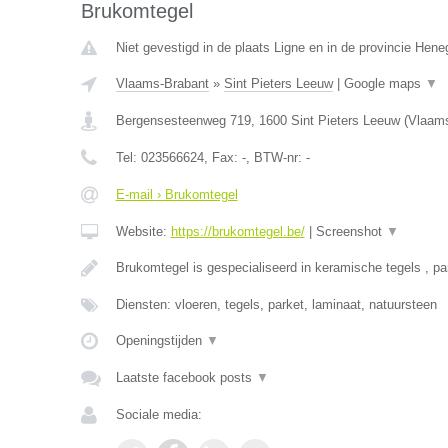
Brukomtegel
Niet gevestigd in de plaats Ligne en in de provincie Hen
Vlaams-Brabant
»
Sint Pieters Leeuw
|
Google maps
▼
Bergensesteenweg 719
,
1600
Sint Pieters Leeuw
(
Vlaams
Tel:
023566624
, Fax:
-
, BTW-nr:
-
E-mail › Brukomtegel
Website:
https://brukomtegel.be/
|
Screenshot
▼
Brukomtegel is gespecialiseerd in keramische tegels , pa
Diensten: vloeren, tegels, parket, laminaat, natuursteen
Openingstijden
▼
Laatste facebook posts
▼
Sociale media: