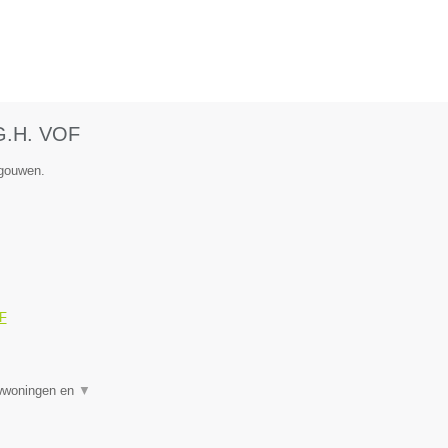
.G.H. VOF
egouwen.
OF
uwwoningen en
▼