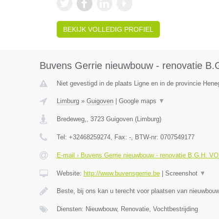
BEKIJK VOLLEDIG PROFIEL
Buvens Gerrie nieuwbouw - renovatie B
Niet gevestigd in de plaats Ligne en in de provincie Hen
Limburg
»
Guigoven
|
Google maps
▼
Bredeweg,
,
3723
Guigoven
(
Limburg
)
Tel:
+32468259274
, Fax:
-
, BTW-nr:
0707549177
E-mail › Buvens Gerrie nieuwbouw - renovatie B.G.H. V
Website:
http://www.buvensgerrie.be
|
Screenshot
▼
Beste, bij ons kan u terecht voor plaatsen van nieuwbo
Diensten: Nieuwbouw, Renovatie, Vochtbestrijding