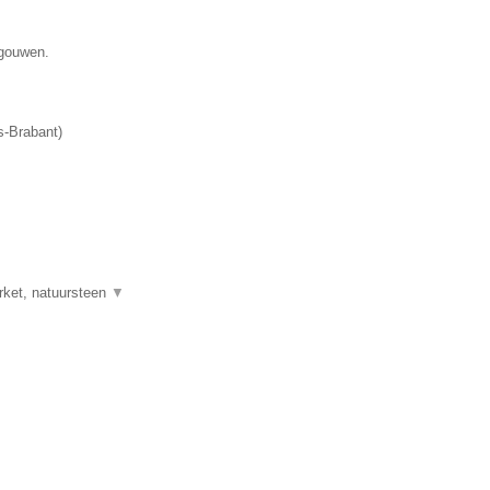
egouwen.
-Brabant
)
rket, natuursteen
▼