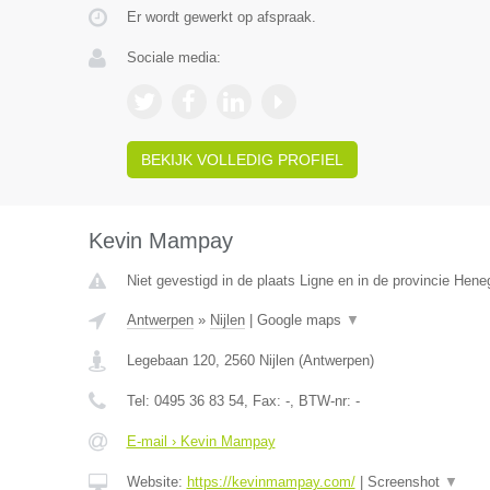
Er wordt gewerkt op afspraak.
Sociale media:
BEKIJK VOLLEDIG PROFIEL
Kevin Mampay
Niet gevestigd in de plaats Ligne en in de provincie Hen
Antwerpen
»
Nijlen
|
Google maps
▼
Legebaan 120
,
2560
Nijlen
(
Antwerpen
)
Tel:
0495 36 83 54
, Fax:
-
, BTW-nr:
-
E-mail › Kevin Mampay
Website:
https://kevinmampay.com/
|
Screenshot
▼