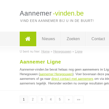
Aannemer
-vinden.be
VIND EEN AANNEMER BIJ U IN DE BUURT!
Nieuws
Zoeken
Contact
U bent nu hier:
Home
»
Henegouwen
»
Ligne
Aannemer Ligne
Aannemer-vinden.be bevat helaas nog geen
aannemers in Lig
Henegouwen (
aannemer Henegouwen
). Voer bovenaan deze pag
aannemers of ga naar
direct contact met aannemers
om via één
aannemers tegelijk. Hieronder worden nu overige resultaten get
1
2
3
4
5
»
»»