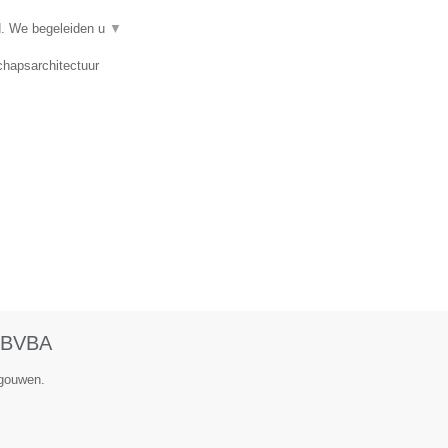
d. We begeleiden u
▼
chapsarchitectuur
BVBA
egouwen.