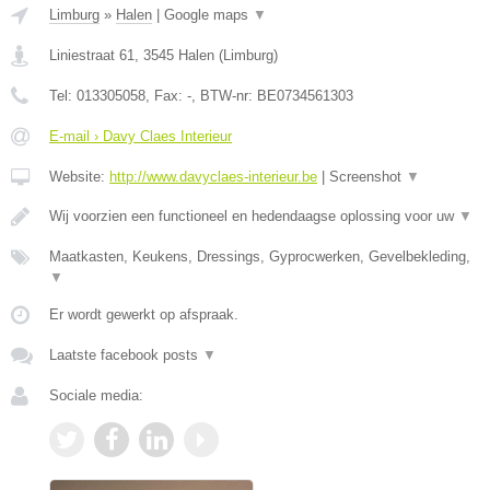
Limburg
»
Halen
|
Google maps
▼
Liniestraat 61
,
3545
Halen
(
Limburg
)
Tel:
013305058
, Fax:
-
, BTW-nr:
BE0734561303
E-mail › Davy Claes Interieur
Website:
http://www.davyclaes-interieur.be
|
Screenshot
▼
Wij voorzien een functioneel en hedendaagse oplossing voor uw
▼
Maatkasten, Keukens, Dressings, Gyprocwerken, Gevelbekleding,
▼
Er wordt gewerkt op afspraak.
Laatste facebook posts
▼
Sociale media: