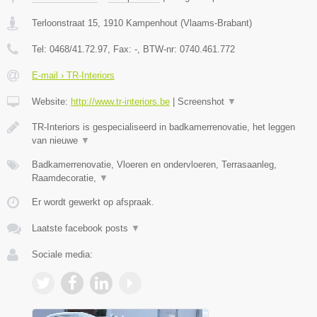
Terloonstraat 15
,
1910
Kampenhout
(
Vlaams-Brabant
)
Tel:
0468/41.72.97
, Fax:
-
, BTW-nr:
0740.461.772
E-mail › TR-Interiors
Website:
http://www.tr-interiors.be
|
Screenshot
▼
TR-Interiors is gespecialiseerd in badkamerrenovatie, het leggen
van nieuwe
▼
Badkamerrenovatie, Vloeren en ondervloeren, Terrasaanleg,
Raamdecoratie,
▼
Er wordt gewerkt op afspraak.
Laatste facebook posts
▼
Sociale media: