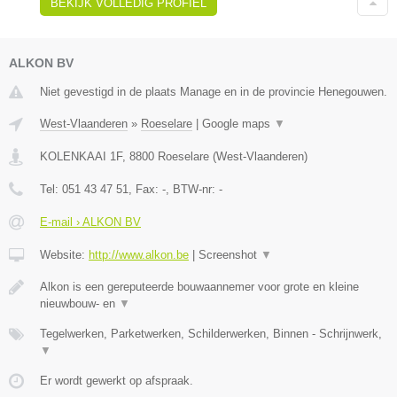
BEKIJK VOLLEDIG PROFIEL
ALKON BV
Niet gevestigd in de plaats Manage en in de provincie Henegouwen.
West-Vlaanderen
»
Roeselare
|
Google maps
▼
KOLENKAAI 1F
,
8800
Roeselare
(
West-Vlaanderen
)
Tel:
051 43 47 51
, Fax:
-
, BTW-nr:
-
E-mail › ALKON BV
Website:
http://www.alkon.be
|
Screenshot
▼
Alkon is een gereputeerde bouwaannemer voor grote en kleine
nieuwbouw- en
▼
Tegelwerken, Parketwerken, Schilderwerken, Binnen - Schrijnwerk,
▼
Er wordt gewerkt op afspraak.