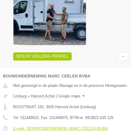
BEKIJK VOLLEDIG PROFIEL
BOUWONDERNEMING MARC CEELEN BVBA
Niet gevestigd in de plaats Manage en in de provincie Henegouwen.
Limburg
»
Hamont Achel
|
Google maps
▼
BOSSTRAAT 193
,
3930
Hamont Achel
(
Limburg
)
Tel:
011448553
, Fax:
011448875
, BTW-nr:
BE0822.635.125
E-mail › BOUWONDERNEMING MARC CEELEN BVBA