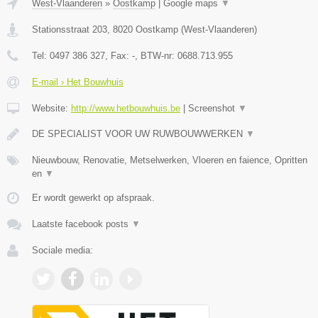
West-Vlaanderen
»
Oostkamp
|
Google maps
▼
Stationsstraat 203
,
8020
Oostkamp
(
West-Vlaanderen
)
Tel:
0497 386 327
, Fax:
-
, BTW-nr:
0688.713.955
E-mail › Het Bouwhuis
Website:
http://www.hetbouwhuis.be
|
Screenshot
▼
DE SPECIALIST VOOR UW RUWBOUWWERKEN
▼
Nieuwbouw, Renovatie, Metselwerken, Vloeren en faience, Opritten
en
▼
Er wordt gewerkt op afspraak.
Laatste facebook posts
▼
Sociale media: