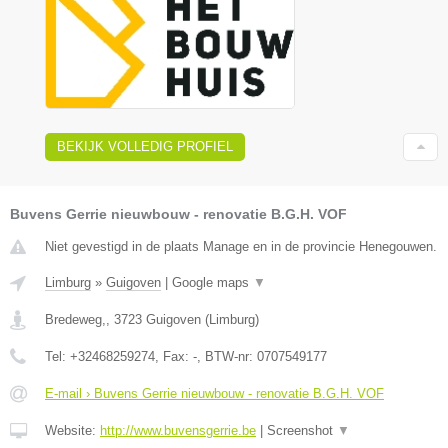
BEKIJK VOLLEDIG PROFIEL
Buvens Gerrie nieuwbouw - renovatie B.G.H. VOF
Niet gevestigd in de plaats Manage en in de provincie Henegouwen.
Limburg
»
Guigoven
|
Google maps
▼
Bredeweg,
,
3723
Guigoven
(
Limburg
)
Tel:
+32468259274
, Fax:
-
, BTW-nr:
0707549177
E-mail › Buvens Gerrie nieuwbouw - renovatie B.G.H. VOF
Website:
http://www.buvensgerrie.be
|
Screenshot
▼