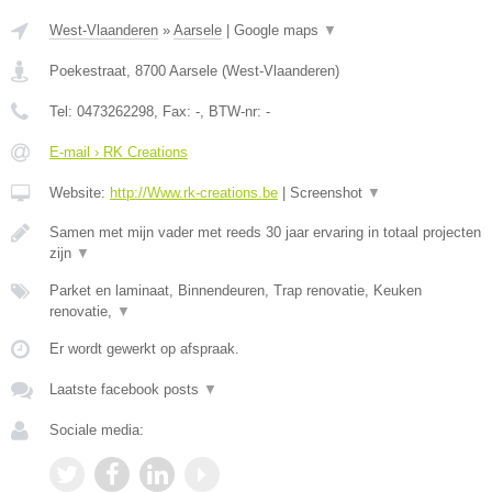
West-Vlaanderen
»
Aarsele
|
Google maps
▼
Poekestraat
,
8700
Aarsele
(
West-Vlaanderen
)
Tel:
0473262298
, Fax:
-
, BTW-nr:
-
E-mail › RK Creations
Website:
http://Www.rk-creations.be
|
Screenshot
▼
Samen met mijn vader met reeds 30 jaar ervaring in totaal projecten
zijn
▼
Parket en laminaat, Binnendeuren, Trap renovatie, Keuken
renovatie,
▼
Er wordt gewerkt op afspraak.
Laatste facebook posts
▼
Sociale media: