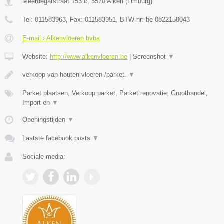
Meerdegatstraat 153 c
,
3570
Alken
(
Limburg
)
Tel:
011583963
, Fax:
011583951
, BTW-nr:
be 0822158043
E-mail › Alkenvloeren bvba
Website:
http://www.alkenvloeren.be
|
Screenshot
▼
verkoop van houten vloeren /parket.
▼
Parket plaatsen, Verkoop parket, Parket renovatie, Groothandel,
Import en
▼
Openingstijden
▼
Laatste facebook posts
▼
Sociale media: