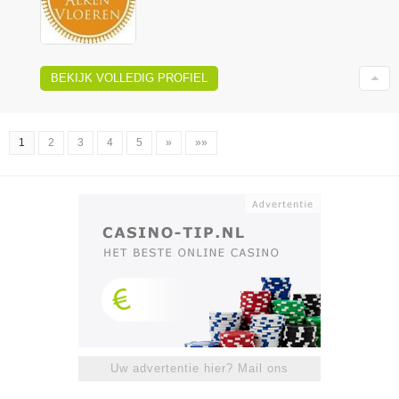
BEKIJK VOLLEDIG PROFIEL
1
2
3
4
5
»
»»
Uw advertentie hier? Mail ons