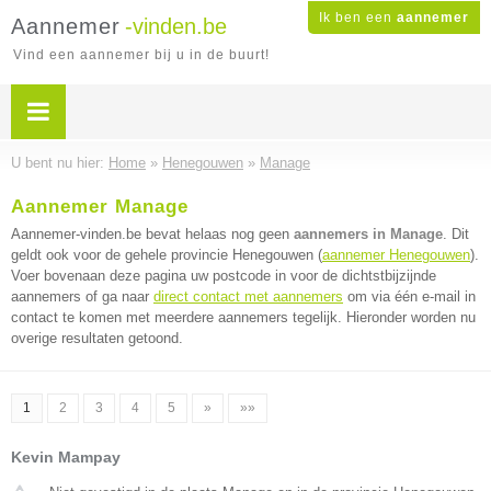
Ik ben een
aannemer
Aannemer
-vinden.be
Vind een aannemer bij u in de buurt!
U bent nu hier:
Home
»
Henegouwen
»
Manage
Aannemer Manage
Aannemer-vinden.be bevat helaas nog geen
aannemers in Manage
. Dit
geldt ook voor de gehele provincie Henegouwen (
aannemer Henegouwen
).
Voer bovenaan deze pagina uw postcode in voor de dichtstbijzijnde
aannemers of ga naar
direct contact met aannemers
om via één e-mail in
contact te komen met meerdere aannemers tegelijk. Hieronder worden nu
overige resultaten getoond.
1
2
3
4
5
»
»»
Kevin Mampay