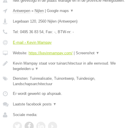
Niet gevestigd in de plaats Manage en in de provincie Henegouwen.
Antwerpen
»
Nijlen
|
Google maps
▼
Legebaan 120
,
2560
Nijlen
(
Antwerpen
)
Tel:
0495 36 83 54
, Fax:
-
, BTW-nr:
-
E-mail › Kevin Mampay
Website:
https://kevinmampay.com/
|
Screenshot
▼
Kevin Mampay staat voor tuinarchitectuur in alle eenvoud. We
begeleiden u
▼
Diensten: Tuinrealisatie, Tuinontwerp, Tuindesign,
Landschapsarchitectuur
Er wordt gewerkt op afspraak.
Laatste facebook posts
▼
Sociale media: