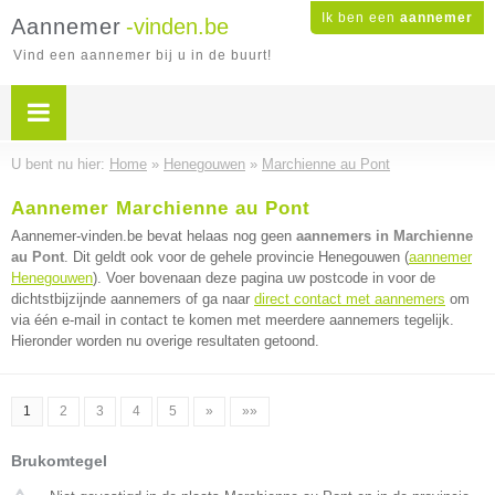
Ik ben een
aannemer
Aannemer
-vinden.be
Vind een aannemer bij u in de buurt!
U bent nu hier:
Home
»
Henegouwen
»
Marchienne au Pont
Aannemer Marchienne au Pont
Aannemer-vinden.be bevat helaas nog geen
aannemers in Marchienne
au Pont
. Dit geldt ook voor de gehele provincie Henegouwen (
aannemer
Henegouwen
). Voer bovenaan deze pagina uw postcode in voor de
dichtstbijzijnde aannemers of ga naar
direct contact met aannemers
om
via één e-mail in contact te komen met meerdere aannemers tegelijk.
Hieronder worden nu overige resultaten getoond.
1
2
3
4
5
»
»»
Brukomtegel