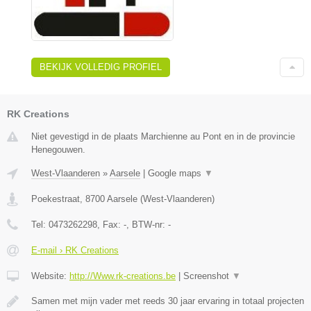
BEKIJK VOLLEDIG PROFIEL
RK Creations
Niet gevestigd in de plaats Marchienne au Pont en in de provincie
Henegouwen.
West-Vlaanderen
»
Aarsele
|
Google maps
▼
Poekestraat
,
8700
Aarsele
(
West-Vlaanderen
)
Tel:
0473262298
, Fax:
-
, BTW-nr:
-
E-mail › RK Creations
Website:
http://Www.rk-creations.be
|
Screenshot
▼
Samen met mijn vader met reeds 30 jaar ervaring in totaal projecten