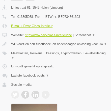
Liniestraat 61
,
3545
Halen
(
Limburg
)
Tel:
013305058
, Fax:
-
, BTW-nr:
BE0734561303
E-mail › Davy Claes Interieur
Website:
http://www.davyclaes-interieur.be
|
Screenshot
▼
Wij voorzien een functioneel en hedendaagse oplossing voor uw
▼
Maatkasten, Keukens, Dressings, Gyprocwerken, Gevelbekleding,
▼
Er wordt gewerkt op afspraak.
Laatste facebook posts
▼
Sociale media: