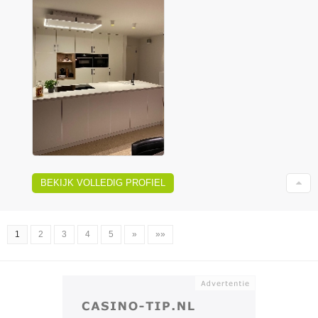
BEKIJK VOLLEDIG PROFIEL
1
2
3
4
5
»
»»