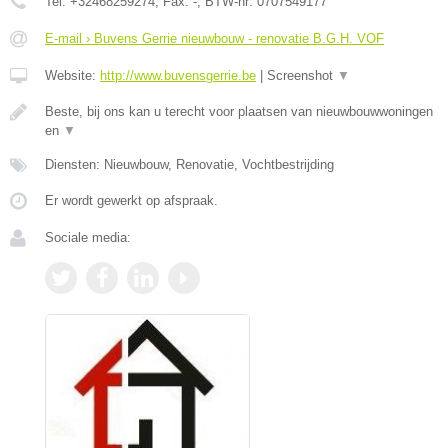
Tel:
+32468259274
, Fax:
-
, BTW-nr:
0707549177
E-mail › Buvens Gerrie nieuwbouw - renovatie B.G.H. VOF
Website:
http://www.buvensgerrie.be
|
Screenshot
▼
Beste, bij ons kan u terecht voor plaatsen van nieuwbouwwoningen
en
▼
Diensten: Nieuwbouw, Renovatie, Vochtbestrijding
Er wordt gewerkt op afspraak.
Sociale media: