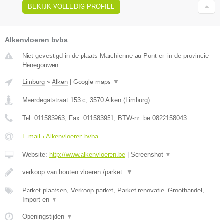
BEKIJK VOLLEDIG PROFIEL
Alkenvloeren bvba
Niet gevestigd in de plaats Marchienne au Pont en in de provincie
Henegouwen.
Limburg
»
Alken
|
Google maps
▼
Meerdegatstraat 153 c
,
3570
Alken
(
Limburg
)
Tel:
011583963
, Fax:
011583951
, BTW-nr:
be 0822158043
E-mail › Alkenvloeren bvba
Website:
http://www.alkenvloeren.be
|
Screenshot
▼
verkoop van houten vloeren /parket.
▼
Parket plaatsen, Verkoop parket, Parket renovatie, Groothandel,
Import en
▼
Openingstijden
▼