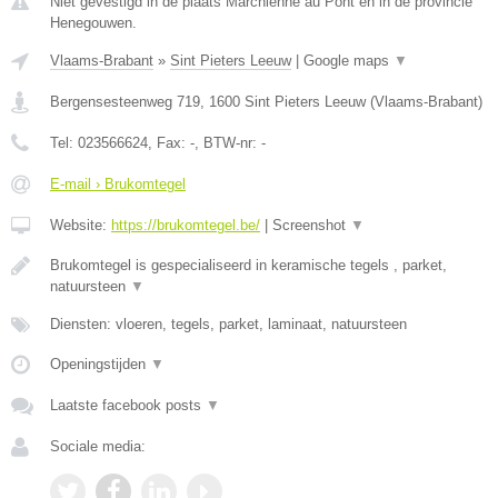
Niet gevestigd in de plaats Marchienne au Pont en in de provincie
Henegouwen.
Vlaams-Brabant
»
Sint Pieters Leeuw
|
Google maps
▼
Bergensesteenweg 719
,
1600
Sint Pieters Leeuw
(
Vlaams-Brabant
)
Tel:
023566624
, Fax:
-
, BTW-nr:
-
E-mail › Brukomtegel
Website:
https://brukomtegel.be/
|
Screenshot
▼
Brukomtegel is gespecialiseerd in keramische tegels , parket,
natuursteen
▼
Diensten: vloeren, tegels, parket, laminaat, natuursteen
Openingstijden
▼
Laatste facebook posts
▼
Sociale media: