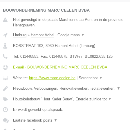
BOUWONDERNEMING MARC CEELEN BVBA
Niet gevestigd in de plaats Marchienne au Pont en in de provincie
Henegouwen.
Limburg
»
Hamont Achel
|
Google maps
▼
BOSSTRAAT 193
,
3930
Hamont Achel
(
Limburg
)
Tel:
011448553
, Fax:
011448875
, BTW-nr:
BE0822.635.125
E-mail › BOUWONDERNEMING MARC CEELEN BVBA
Website:
https://www.marc-ceelen.be
|
Screenshot
▼
Nieuwbouw, Verbouwingen, Renovatiewerken, isolatiewerken.
▼
Houtskeletbouw "Hout Kader Bouw", Energie zuinige tot
▼
Er wordt gewerkt op afspraak.
Laatste facebook posts
▼