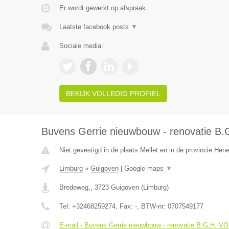
Er wordt gewerkt op afspraak.
Laatste facebook posts
▼
Sociale media:
BEKIJK VOLLEDIG PROFIEL
Buvens Gerrie nieuwbouw - renovatie B
Niet gevestigd in de plaats Mellet en in de provincie He
Limburg
»
Guigoven
|
Google maps
▼
Bredeweg,
,
3723
Guigoven
(
Limburg
)
Tel:
+32468259274
, Fax:
-
, BTW-nr:
0707549177
E-mail › Buvens Gerrie nieuwbouw - renovatie B.G.H. V