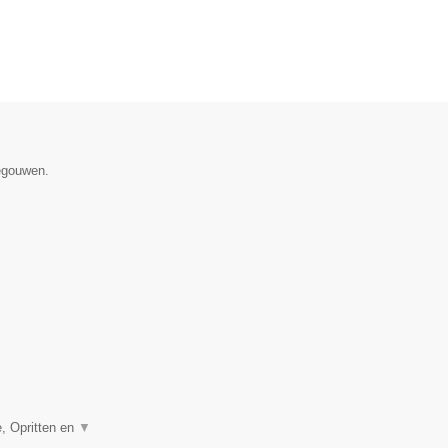
negouwen.
, Opritten en
▼