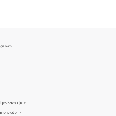
negouwen.
l projecten zijn
▼
n renovatie,
▼