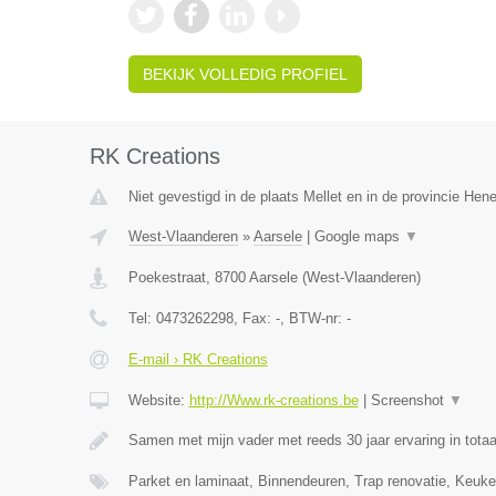
BEKIJK VOLLEDIG PROFIEL
RK Creations
Niet gevestigd in de plaats Mellet en in de provincie He
West-Vlaanderen
»
Aarsele
|
Google maps
▼
Poekestraat
,
8700
Aarsele
(
West-Vlaanderen
)
Tel:
0473262298
, Fax:
-
, BTW-nr:
-
E-mail › RK Creations
Website:
http://Www.rk-creations.be
|
Screenshot
▼
Samen met mijn vader met reeds 30 jaar ervaring in totaa
Parket en laminaat, Binnendeuren, Trap renovatie, Keuke