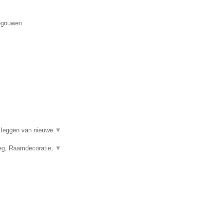
negouwen.
t leggen van nieuwe
▼
leg, Raamdecoratie,
▼