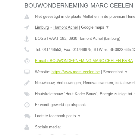
BOUWONDERNEMING MARC CEELEN 
Niet gevestigd in de plaats Mellet en in de provincie He
Limburg
»
Hamont Achel
|
Google maps
▼
BOSSTRAAT 193
,
3930
Hamont Achel
(
Limburg
)
Tel:
011448553
, Fax:
011448875
, BTW-nr:
BE0822.635.1
E-mail › BOUWONDERNEMING MARC CEELEN BVBA
Website:
https://www.marc-ceelen.be
|
Screenshot
▼
Nieuwbouw, Verbouwingen, Renovatiewerken, isolatiewer
Houtskeletbouw "Hout Kader Bouw", Energie zuinige tot
Er wordt gewerkt op afspraak.
Laatste facebook posts
▼
Sociale media: