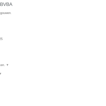
BVBA
negouwen.
25
ken.
▼
▼