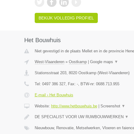
BEKIJK VOLLEDIG PROFIEL
Het Bouwhuis
Niet gevestigd in de plaats Mellet en in de provincie He
West-Vlaanderen
»
Oostkamp
|
Google maps
▼
Stationsstraat 203
,
8020
Oostkamp
(
West-Vlaanderen
)
Tel:
0497 386 327
, Fax:
-
, BTW-nr:
0688.713.955
E-mail › Het Bouwhuis
Website:
http://www.hetbouwhuis.be
|
Screenshot
▼
DE SPECIALIST VOOR UW RUWBOUWWERKEN
▼
Nieuwbouw, Renovatie, Metselwerken, Vloeren en faience