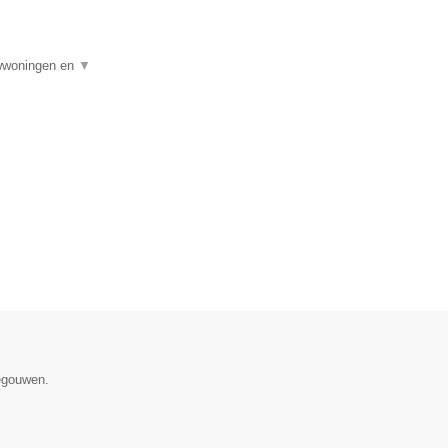
uwwoningen en
▼
negouwen.