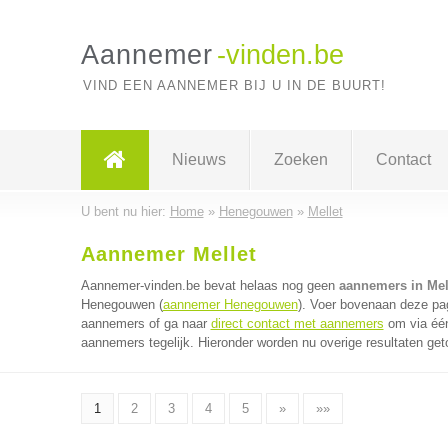
Aannemer
-vinden.be
VIND EEN AANNEMER BIJ U IN DE BUURT!
Nieuws
Zoeken
Contact
U bent nu hier:
Home
»
Henegouwen
»
Mellet
Aannemer Mellet
Aannemer-vinden.be bevat helaas nog geen
aannemers in Mel
Henegouwen (
aannemer Henegouwen
). Voer bovenaan deze pag
aannemers of ga naar
direct contact met aannemers
om via één
aannemers tegelijk. Hieronder worden nu overige resultaten get
1
2
3
4
5
»
»»