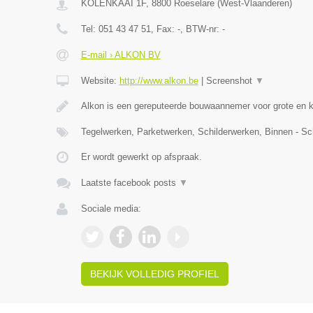
KOLENKAAI 1F
,
8800
Roeselare
(
West-Vlaanderen
)
Tel:
051 43 47 51
, Fax:
-
, BTW-nr:
-
E-mail › ALKON BV
Website:
http://www.alkon.be
|
Screenshot
▼
Alkon is een gereputeerde bouwaannemer voor grote en 
Tegelwerken, Parketwerken, Schilderwerken, Binnen - Sc
Er wordt gewerkt op afspraak.
Laatste facebook posts
▼
Sociale media:
BEKIJK VOLLEDIG PROFIEL