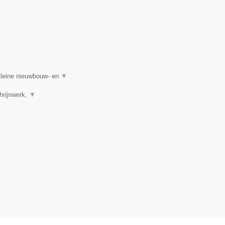
kleine nieuwbouw- en
▼
hrijnwerk,
▼