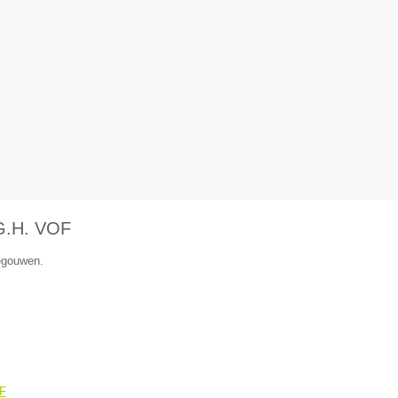
.G.H. VOF
negouwen.
OF