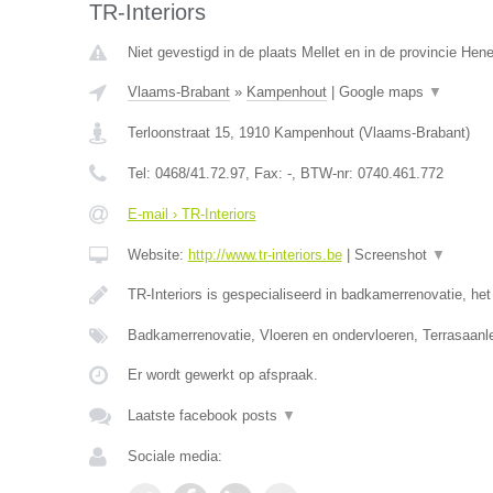
TR-Interiors
Niet gevestigd in de plaats Mellet en in de provincie He
Vlaams-Brabant
»
Kampenhout
|
Google maps
▼
Terloonstraat 15
,
1910
Kampenhout
(
Vlaams-Brabant
)
Tel:
0468/41.72.97
, Fax:
-
, BTW-nr:
0740.461.772
E-mail › TR-Interiors
Website:
http://www.tr-interiors.be
|
Screenshot
▼
TR-Interiors is gespecialiseerd in badkamerrenovatie, he
Badkamerrenovatie, Vloeren en ondervloeren, Terrasaan
Er wordt gewerkt op afspraak.
Laatste facebook posts
▼
Sociale media: