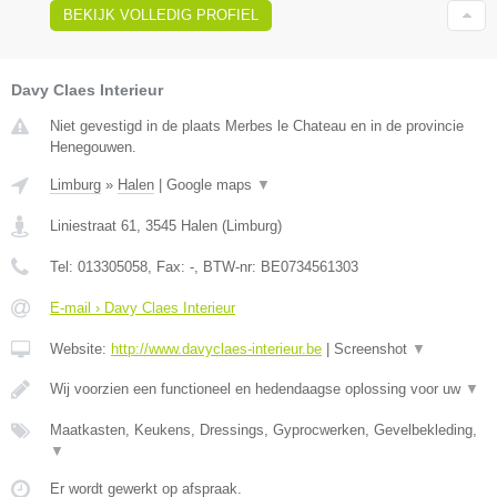
BEKIJK VOLLEDIG PROFIEL
Davy Claes Interieur
Niet gevestigd in de plaats Merbes le Chateau en in de provincie
Henegouwen.
Limburg
»
Halen
|
Google maps
▼
Liniestraat 61
,
3545
Halen
(
Limburg
)
Tel:
013305058
, Fax:
-
, BTW-nr:
BE0734561303
E-mail › Davy Claes Interieur
Website:
http://www.davyclaes-interieur.be
|
Screenshot
▼
Wij voorzien een functioneel en hedendaagse oplossing voor uw
▼
Maatkasten, Keukens, Dressings, Gyprocwerken, Gevelbekleding,
▼
Er wordt gewerkt op afspraak.