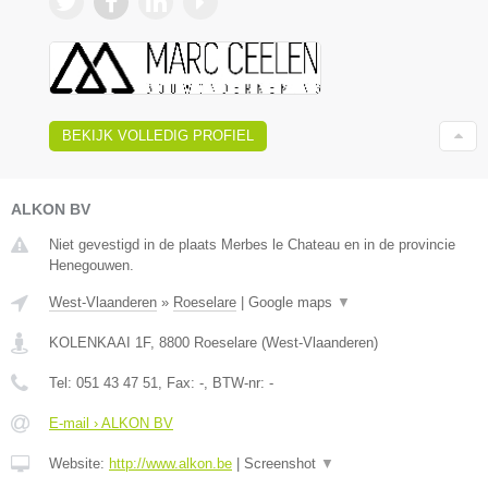
BEKIJK VOLLEDIG PROFIEL
ALKON BV
Niet gevestigd in de plaats Merbes le Chateau en in de provincie
Henegouwen.
West-Vlaanderen
»
Roeselare
|
Google maps
▼
KOLENKAAI 1F
,
8800
Roeselare
(
West-Vlaanderen
)
Tel:
051 43 47 51
, Fax:
-
, BTW-nr:
-
E-mail › ALKON BV
Website:
http://www.alkon.be
|
Screenshot
▼