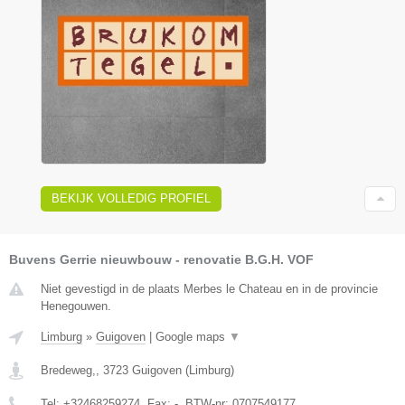
BEKIJK VOLLEDIG PROFIEL
Buvens Gerrie nieuwbouw - renovatie B.G.H. VOF
Niet gevestigd in de plaats Merbes le Chateau en in de provincie
Henegouwen.
Limburg
»
Guigoven
|
Google maps
▼
Bredeweg,
,
3723
Guigoven
(
Limburg
)
Tel:
+32468259274
, Fax:
-
, BTW-nr:
0707549177