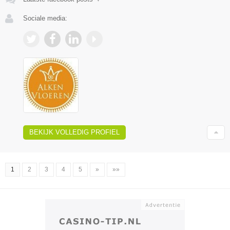
Sociale media:
BEKIJK VOLLEDIG PROFIEL
1
2
3
4
5
»
»»