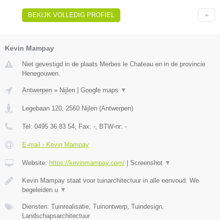
BEKIJK VOLLEDIG PROFIEL
Kevin Mampay
Niet gevestigd in de plaats Merbes le Chateau en in de provincie
Henegouwen.
Antwerpen
»
Nijlen
|
Google maps
▼
Legebaan 120
,
2560
Nijlen
(
Antwerpen
)
Tel:
0495 36 83 54
, Fax:
-
, BTW-nr:
-
E-mail › Kevin Mampay
Website:
https://kevinmampay.com/
|
Screenshot
▼
Kevin Mampay staat voor tuinarchitectuur in alle eenvoud. We
begeleiden u
▼
Diensten: Tuinrealisatie, Tuinontwerp, Tuindesign,
Landschapsarchitectuur