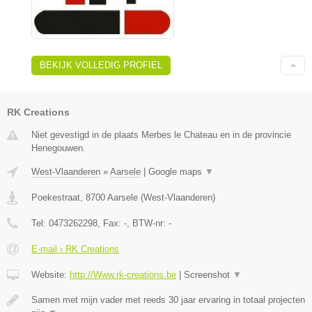
BEKIJK VOLLEDIG PROFIEL
RK Creations
Niet gevestigd in de plaats Merbes le Chateau en in de provincie
Henegouwen.
West-Vlaanderen
»
Aarsele
|
Google maps
▼
Poekestraat
,
8700
Aarsele
(
West-Vlaanderen
)
Tel:
0473262298
, Fax:
-
, BTW-nr:
-
E-mail › RK Creations
Website:
http://Www.rk-creations.be
|
Screenshot
▼
Samen met mijn vader met reeds 30 jaar ervaring in totaal projecten