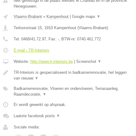
Niet gevestigd in de plaats Merbes le Chateau en in de provincie
Henegouwen.
Vlaams-Brabant
»
Kampenhout
|
Google maps
▼
Terloonstraat 15
,
1910
Kampenhout
(
Vlaams-Brabant
)
Tel:
0468/41.72.97
, Fax:
-
, BTW-nr:
0740.461.772
E-mail › TR-Interiors
Website:
http://www.tr-interiors.be
|
Screenshot
▼
TR-Interiors is gespecialiseerd in badkamerrenovatie, het leggen
van nieuwe
▼
Badkamerrenovatie, Vloeren en ondervloeren, Terrasaanleg,
Raamdecoratie,
▼
Er wordt gewerkt op afspraak.
Laatste facebook posts
▼
Sociale media: