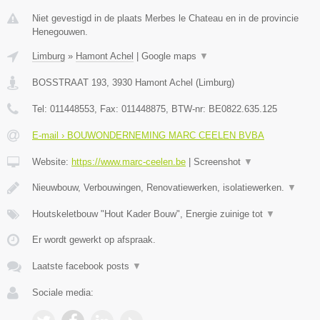
Niet gevestigd in de plaats Merbes le Chateau en in de provincie
Henegouwen.
Limburg
»
Hamont Achel
|
Google maps
▼
BOSSTRAAT 193
,
3930
Hamont Achel
(
Limburg
)
Tel:
011448553
, Fax:
011448875
, BTW-nr:
BE0822.635.125
E-mail › BOUWONDERNEMING MARC CEELEN BVBA
Website:
https://www.marc-ceelen.be
|
Screenshot
▼
Nieuwbouw, Verbouwingen, Renovatiewerken, isolatiewerken.
▼
Houtskeletbouw "Hout Kader Bouw", Energie zuinige tot
▼
Er wordt gewerkt op afspraak.
Laatste facebook posts
▼
Sociale media: