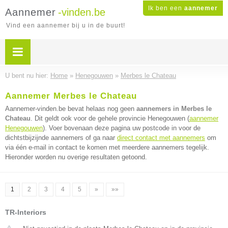
Ik ben een
aannemer
Aannemer
-vinden.be
Vind een aannemer bij u in de buurt!
U bent nu hier:
Home
»
Henegouwen
»
Merbes le Chateau
Aannemer Merbes le Chateau
Aannemer-vinden.be bevat helaas nog geen
aannemers in Merbes le
Chateau
. Dit geldt ook voor de gehele provincie Henegouwen (
aannemer
Henegouwen
). Voer bovenaan deze pagina uw postcode in voor de
dichtstbijzijnde aannemers of ga naar
direct contact met aannemers
om
via één e-mail in contact te komen met meerdere aannemers tegelijk.
Hieronder worden nu overige resultaten getoond.
1
2
3
4
5
»
»»
TR-Interiors