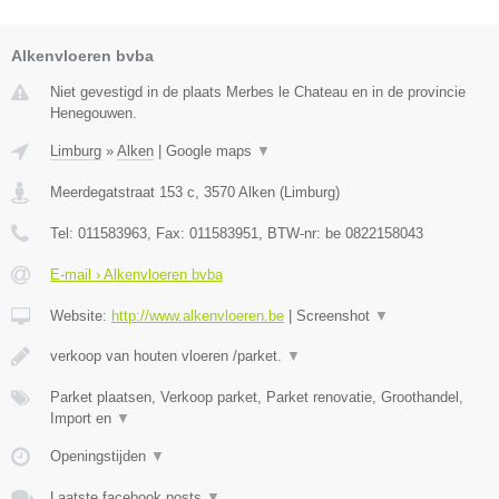
Alkenvloeren bvba
Niet gevestigd in de plaats Merbes le Chateau en in de provincie
Henegouwen.
Limburg
»
Alken
|
Google maps
▼
Meerdegatstraat 153 c
,
3570
Alken
(
Limburg
)
Tel:
011583963
, Fax:
011583951
, BTW-nr:
be 0822158043
E-mail › Alkenvloeren bvba
Website:
http://www.alkenvloeren.be
|
Screenshot
▼
verkoop van houten vloeren /parket.
▼
Parket plaatsen, Verkoop parket, Parket renovatie, Groothandel,
Import en
▼
Openingstijden
▼
Laatste facebook posts
▼