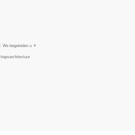
d. We begeleiden u
▼
chapsarchitectuur