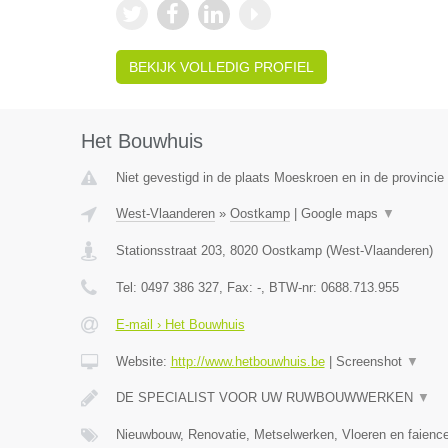
BEKIJK VOLLEDIG PROFIEL
Het Bouwhuis
Niet gevestigd in de plaats Moeskroen en in de provinci
West-Vlaanderen
»
Oostkamp
|
Google maps
▼
Stationsstraat 203
,
8020
Oostkamp
(
West-Vlaanderen
)
Tel:
0497 386 327
, Fax:
-
, BTW-nr:
0688.713.955
E-mail › Het Bouwhuis
Website:
http://www.hetbouwhuis.be
|
Screenshot
▼
DE SPECIALIST VOOR UW RUWBOUWWERKEN
▼
Nieuwbouw, Renovatie, Metselwerken, Vloeren en faience