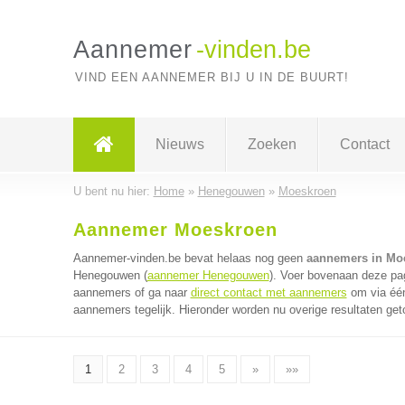
Aannemer
-vinden.be
VIND EEN AANNEMER BIJ U IN DE BUURT!
Nieuws
Zoeken
Contact
U bent nu hier:
Home
»
Henegouwen
»
Moeskroen
Aannemer Moeskroen
Aannemer-vinden.be bevat helaas nog geen
aannemers in Mo
Henegouwen (
aannemer Henegouwen
). Voer bovenaan deze pag
aannemers of ga naar
direct contact met aannemers
om via één
aannemers tegelijk. Hieronder worden nu overige resultaten get
1
2
3
4
5
»
»»