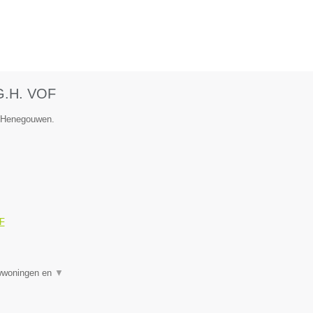
.G.H. VOF
e Henegouwen.
OF
uwwoningen en
▼