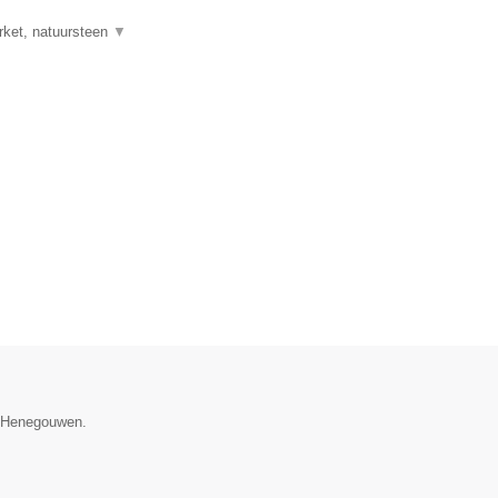
rket, natuursteen
▼
e Henegouwen.