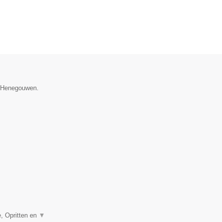
e Henegouwen.
, Opritten en
▼