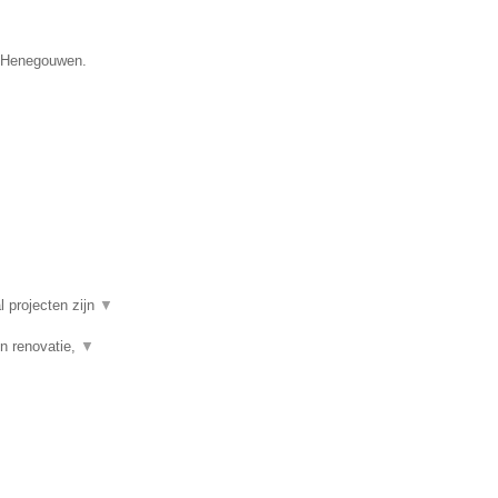
e Henegouwen.
l projecten zijn
▼
n renovatie,
▼