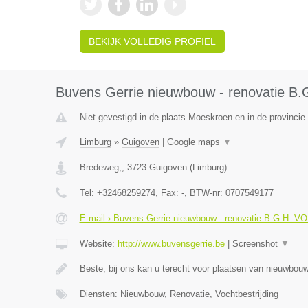
BEKIJK VOLLEDIG PROFIEL
Buvens Gerrie nieuwbouw - renovatie B
Niet gevestigd in de plaats Moeskroen en in de provinci
Limburg
»
Guigoven
|
Google maps
▼
Bredeweg,
,
3723
Guigoven
(
Limburg
)
Tel:
+32468259274
, Fax:
-
, BTW-nr:
0707549177
E-mail › Buvens Gerrie nieuwbouw - renovatie B.G.H. V
Website:
http://www.buvensgerrie.be
|
Screenshot
▼
Beste, bij ons kan u terecht voor plaatsen van nieuwbo
Diensten: Nieuwbouw, Renovatie, Vochtbestrijding