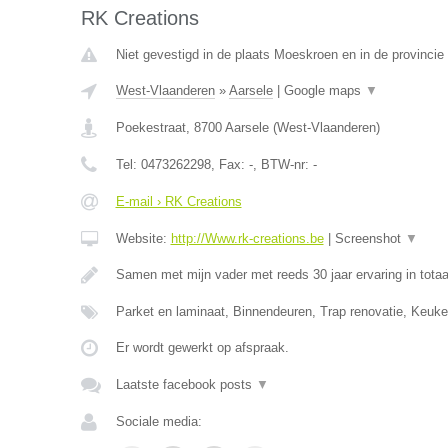
RK Creations
Niet gevestigd in de plaats Moeskroen en in de provinci
West-Vlaanderen
»
Aarsele
|
Google maps
▼
Poekestraat
,
8700
Aarsele
(
West-Vlaanderen
)
Tel:
0473262298
, Fax:
-
, BTW-nr:
-
E-mail › RK Creations
Website:
http://Www.rk-creations.be
|
Screenshot
▼
Samen met mijn vader met reeds 30 jaar ervaring in totaa
Parket en laminaat, Binnendeuren, Trap renovatie, Keuke
Er wordt gewerkt op afspraak.
Laatste facebook posts
▼
Sociale media: