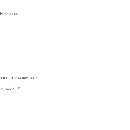
e Henegouwen.
kleine nieuwbouw- en
▼
hrijnwerk,
▼