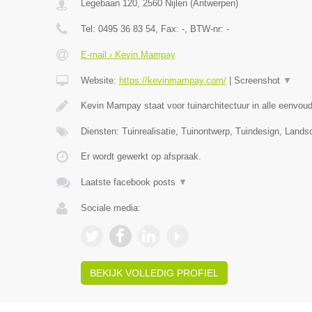
Legebaan 120
,
2560
Nijlen
(
Antwerpen
)
Tel:
0495 36 83 54
, Fax:
-
, BTW-nr:
-
E-mail › Kevin Mampay
Website:
https://kevinmampay.com/
|
Screenshot
▼
Kevin Mampay staat voor tuinarchitectuur in alle eenvou
Diensten: Tuinrealisatie, Tuinontwerp, Tuindesign, Lands
Er wordt gewerkt op afspraak.
Laatste facebook posts
▼
Sociale media:
BEKIJK VOLLEDIG PROFIEL