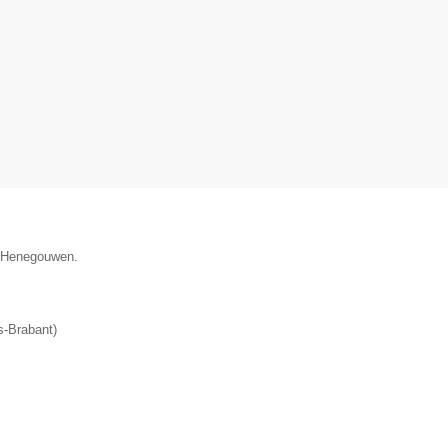
e Henegouwen.
-Brabant
)