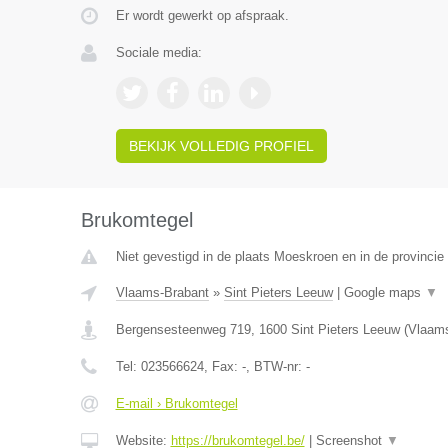
Er wordt gewerkt op afspraak.
Sociale media:
BEKIJK VOLLEDIG PROFIEL
Brukomtegel
Niet gevestigd in de plaats Moeskroen en in de provinci
Vlaams-Brabant
»
Sint Pieters Leeuw
|
Google maps
▼
Bergensesteenweg 719
,
1600
Sint Pieters Leeuw
(
Vlaams
Tel:
023566624
, Fax:
-
, BTW-nr:
-
E-mail › Brukomtegel
Website:
https://brukomtegel.be/
|
Screenshot
▼