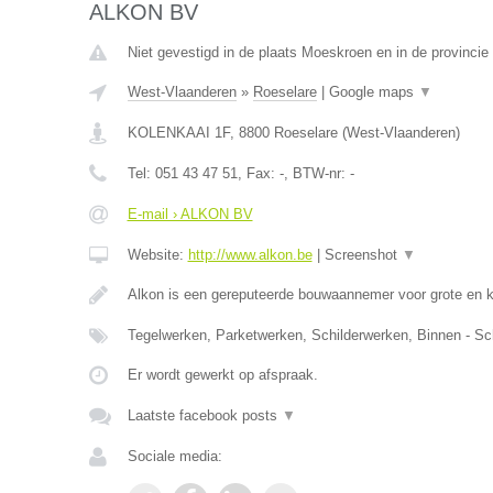
ALKON BV
Niet gevestigd in de plaats Moeskroen en in de provinci
West-Vlaanderen
»
Roeselare
|
Google maps
▼
KOLENKAAI 1F
,
8800
Roeselare
(
West-Vlaanderen
)
Tel:
051 43 47 51
, Fax:
-
, BTW-nr:
-
E-mail › ALKON BV
Website:
http://www.alkon.be
|
Screenshot
▼
Alkon is een gereputeerde bouwaannemer voor grote en 
Tegelwerken, Parketwerken, Schilderwerken, Binnen - Sc
Er wordt gewerkt op afspraak.
Laatste facebook posts
▼
Sociale media: