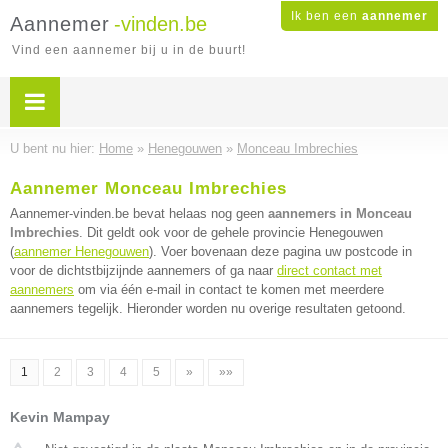
Ik ben een
aannemer
Aannemer
-vinden.be
Vind een aannemer bij u in de buurt!
U bent nu hier:
Home
»
Henegouwen
»
Monceau Imbrechies
Aannemer Monceau Imbrechies
Aannemer-vinden.be bevat helaas nog geen
aannemers in Monceau
Imbrechies
. Dit geldt ook voor de gehele provincie Henegouwen
(
aannemer Henegouwen
). Voer bovenaan deze pagina uw postcode in
voor de dichtstbijzijnde aannemers of ga naar
direct contact met
aannemers
om via één e-mail in contact te komen met meerdere
aannemers tegelijk. Hieronder worden nu overige resultaten getoond.
1
2
3
4
5
»
»»
Kevin Mampay