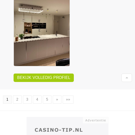
BEKIJK VOLLEDIG PROFIEL
1
2
3
4
5
»
»»