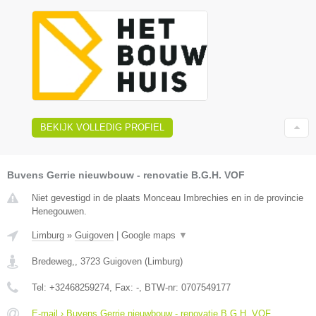
BEKIJK VOLLEDIG PROFIEL
Buvens Gerrie nieuwbouw - renovatie B.G.H. VOF
Niet gevestigd in de plaats Monceau Imbrechies en in de provincie
Henegouwen.
Limburg
»
Guigoven
|
Google maps
▼
Bredeweg,
,
3723
Guigoven
(
Limburg
)
Tel:
+32468259274
, Fax:
-
, BTW-nr:
0707549177
E-mail › Buvens Gerrie nieuwbouw - renovatie B.G.H. VOF