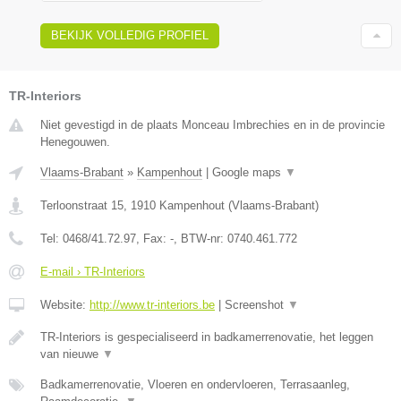
BEKIJK VOLLEDIG PROFIEL
TR-Interiors
Niet gevestigd in de plaats Monceau Imbrechies en in de provincie
Henegouwen.
Vlaams-Brabant
»
Kampenhout
|
Google maps
▼
Terloonstraat 15
,
1910
Kampenhout
(
Vlaams-Brabant
)
Tel:
0468/41.72.97
, Fax:
-
, BTW-nr:
0740.461.772
E-mail › TR-Interiors
Website:
http://www.tr-interiors.be
|
Screenshot
▼
TR-Interiors is gespecialiseerd in badkamerrenovatie, het leggen
van nieuwe
▼
Badkamerrenovatie, Vloeren en ondervloeren, Terrasaanleg,