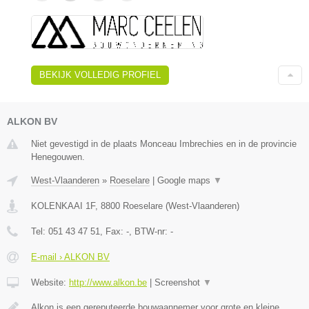
BEKIJK VOLLEDIG PROFIEL
ALKON BV
Niet gevestigd in de plaats Monceau Imbrechies en in de provincie
Henegouwen.
West-Vlaanderen
»
Roeselare
|
Google maps
▼
KOLENKAAI 1F
,
8800
Roeselare
(
West-Vlaanderen
)
Tel:
051 43 47 51
, Fax:
-
, BTW-nr:
-
E-mail › ALKON BV
Website:
http://www.alkon.be
|
Screenshot
▼
Alkon is een gereputeerde bouwaannemer voor grote en kleine