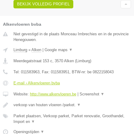
BEKIJK VOLLEDIG PROFIEL
Alkenvloeren bvba
Niet gevestigd in de plaats Monceau Imbrechies en in de provincie
Henegouwen.
Limburg
»
Alken
|
Google maps
▼
Meerdegatstraat 153 c
,
3570
Alken
(
Limburg
)
Tel:
011583963
, Fax:
011583951
, BTW-nr:
be 0822158043
E-mail › Alkenvloeren bvba
Website:
http://www.alkenvloeren.be
|
Screenshot
▼
verkoop van houten vloeren /parket.
▼
Parket plaatsen, Verkoop parket, Parket renovatie, Groothandel,
Import en
▼
Openingstijden
▼