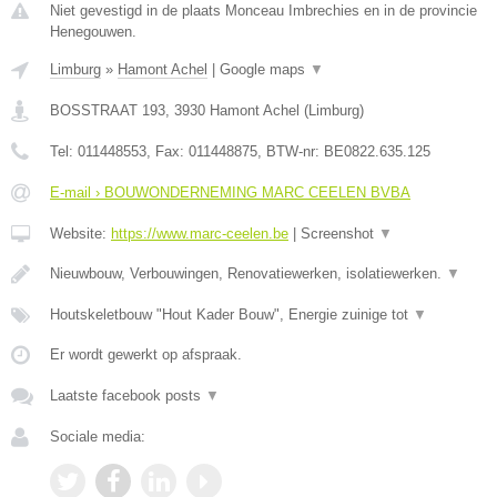
Niet gevestigd in de plaats Monceau Imbrechies en in de provincie
Henegouwen.
Limburg
»
Hamont Achel
|
Google maps
▼
BOSSTRAAT 193
,
3930
Hamont Achel
(
Limburg
)
Tel:
011448553
, Fax:
011448875
, BTW-nr:
BE0822.635.125
E-mail › BOUWONDERNEMING MARC CEELEN BVBA
Website:
https://www.marc-ceelen.be
|
Screenshot
▼
Nieuwbouw, Verbouwingen, Renovatiewerken, isolatiewerken.
▼
Houtskeletbouw "Hout Kader Bouw", Energie zuinige tot
▼
Er wordt gewerkt op afspraak.
Laatste facebook posts
▼
Sociale media: