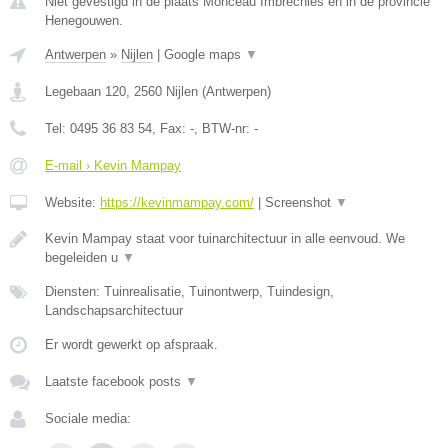
Niet gevestigd in de plaats Monceau Imbrechies en in de provincie
Henegouwen.
Antwerpen
»
Nijlen
|
Google maps
▼
Legebaan 120
,
2560
Nijlen
(
Antwerpen
)
Tel:
0495 36 83 54
, Fax:
-
, BTW-nr:
-
E-mail › Kevin Mampay
Website:
https://kevinmampay.com/
|
Screenshot
▼
Kevin Mampay staat voor tuinarchitectuur in alle eenvoud. We
begeleiden u
▼
Diensten: Tuinrealisatie, Tuinontwerp, Tuindesign,
Landschapsarchitectuur
Er wordt gewerkt op afspraak.
Laatste facebook posts
▼
Sociale media: