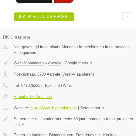
BEKIJK VOLLEDIG PROFIEL
RK Creations
Niet gevestigd in de plaats Monceau Imbrechies en in de provincie
Henegouwen.
West-Vlaanderen
»
Aarsele
|
Google maps
▼
Poekestraat
,
8700
Aarsele
(
West-Vlaanderen
)
Tel:
0473262298
, Fax:
-
, BTW-nr:
-
E-mail › RK Creations
Website:
http://Www.rk-creations.be
|
Screenshot
▼
Samen met mijn vader met reeds 30 jaar ervaring in totaal projecten
zijn
▼
Parket en laminaat, Binnendeuren, Trap renovatie, Keuken