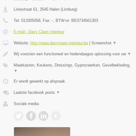
Liniestraat 61
,
3545
Halen
(
Limburg
)
Tel:
013305058
, Fax:
-
, BTW-nr:
BE0734561303
E-mail › Davy Claes Interieur
Website:
http://www.davyclaes-interieur.be
|
Screenshot
▼
Wij voorzien een functioneel en hedendaagse oplossing voor uw
▼
Maatkasten, Keukens, Dressings, Gyprocwerken, Gevelbekleding,
▼
Er wordt gewerkt op afspraak.
Laatste facebook posts
▼
Sociale media: