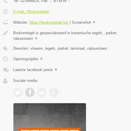
Tel:
023566624
, Fax:
-
, BTW-nr:
-
E-mail › Brukomtegel
Website:
https://brukomtegel.be/
|
Screenshot
▼
Brukomtegel is gespecialiseerd in keramische tegels , parket,
natuursteen
▼
Diensten: vloeren, tegels, parket, laminaat, natuursteen
Openingstijden
▼
Laatste facebook posts
▼
Sociale media: