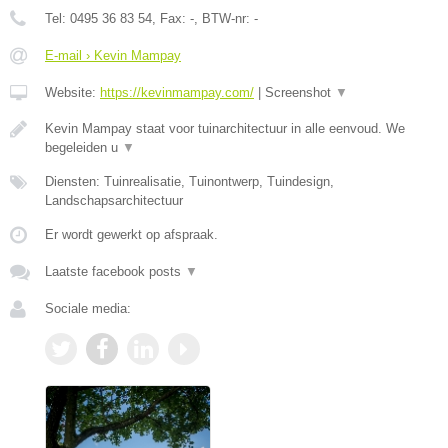
Tel:
0495 36 83 54
, Fax:
-
, BTW-nr:
-
E-mail › Kevin Mampay
Website:
https://kevinmampay.com/
|
Screenshot
▼
Kevin Mampay staat voor tuinarchitectuur in alle eenvoud. We
begeleiden u
▼
Diensten: Tuinrealisatie, Tuinontwerp, Tuindesign,
Landschapsarchitectuur
Er wordt gewerkt op afspraak.
Laatste facebook posts
▼
Sociale media: