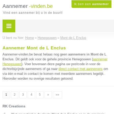
Ik ben een
aannemer
Aannemer
-vinden.be
Vind een aannemer bij u in de buurt!
U bent nu hier:
Home
»
Henegouwen
»
Mont de L Enclus
Aannemer Mont de L Enclus
Aannemer-vinden.be bevat helaas nog geen
aannemers in Mont de L
Enclus
. Dit geldt ook voor de gehele provincie Henegouwen (
aannemer
Henegouwen
). Voer bovenaan deze pagina uw postcode in voor de
dichtstbijzijnde aannemers of ga naar
direct contact met aannemers
om
via één e-mail in contact te komen met meerdere aannemers tegelijk.
Hieronder worden nu overige resultaten getoond.
1
2
3
4
5
»
»»
RK Creations