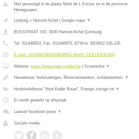
Niet gevestigd in de plaats Mont de L Enclus en in de provincie
Henegouwen.
Limburg
»
Hamont Achel
|
Google maps
▼
BOSSTRAAT 193
,
3930
Hamont Achel
(
Limburg
)
Tel:
011448553
, Fax:
011448875
, BTW-nr:
BE0822.635.125
E-mail › BOUWONDERNEMING MARC CEELEN BVBA
Website:
https://www.marc-ceelen.be
|
Screenshot
▼
Nieuwbouw, Verbouwingen, Renovatiewerken, isolatiewerken.
▼
Houtskeletbouw "Hout Kader Bouw", Energie zuinige tot
▼
Er wordt gewerkt op afspraak.
Laatste facebook posts
▼
Sociale media: