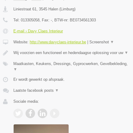
Liniestraat 61
,
3545
Halen
(
Limburg
)
Tel:
013305058
, Fax:
-
, BTW-nr:
BE0734561303
E-mail › Davy Claes Interieur
Website:
http://www.davyclaes-interieur.be
|
Screenshot
▼
Wij voorzien een functioneel en hedendaagse oplossing voor uw
▼
Maatkasten, Keukens, Dressings, Gyprocwerken, Gevelbekleding,
▼
Er wordt gewerkt op afspraak.
Laatste facebook posts
▼
Sociale media: