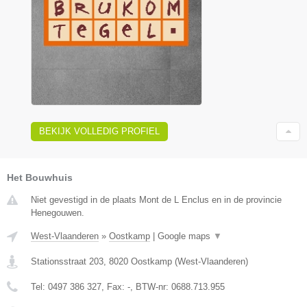
BEKIJK VOLLEDIG PROFIEL
Het Bouwhuis
Niet gevestigd in de plaats Mont de L Enclus en in de provincie
Henegouwen.
West-Vlaanderen
»
Oostkamp
|
Google maps
▼
Stationsstraat 203
,
8020
Oostkamp
(
West-Vlaanderen
)
Tel:
0497 386 327
, Fax:
-
, BTW-nr:
0688.713.955