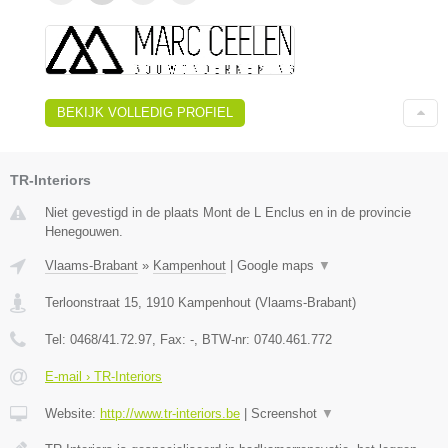
BEKIJK VOLLEDIG PROFIEL
TR-Interiors
Niet gevestigd in de plaats Mont de L Enclus en in de provincie
Henegouwen.
Vlaams-Brabant
»
Kampenhout
|
Google maps
▼
Terloonstraat 15
,
1910
Kampenhout
(
Vlaams-Brabant
)
Tel:
0468/41.72.97
, Fax:
-
, BTW-nr:
0740.461.772
E-mail › TR-Interiors
Website:
http://www.tr-interiors.be
|
Screenshot
▼