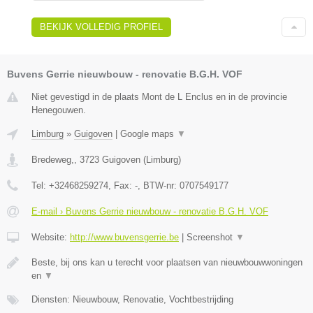
BEKIJK VOLLEDIG PROFIEL
Buvens Gerrie nieuwbouw - renovatie B.G.H. VOF
Niet gevestigd in de plaats Mont de L Enclus en in de provincie
Henegouwen.
Limburg
»
Guigoven
|
Google maps
▼
Bredeweg,
,
3723
Guigoven
(
Limburg
)
Tel:
+32468259274
, Fax:
-
, BTW-nr:
0707549177
E-mail › Buvens Gerrie nieuwbouw - renovatie B.G.H. VOF
Website:
http://www.buvensgerrie.be
|
Screenshot
▼
Beste, bij ons kan u terecht voor plaatsen van nieuwbouwwoningen
en
▼
Diensten: Nieuwbouw, Renovatie, Vochtbestrijding