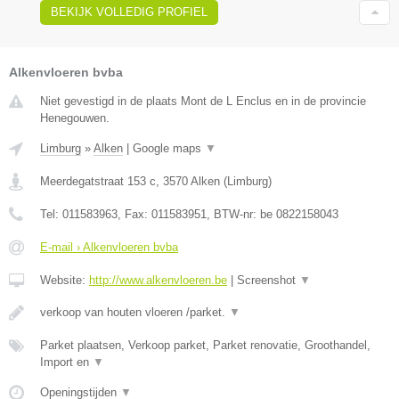
BEKIJK VOLLEDIG PROFIEL
Alkenvloeren bvba
Niet gevestigd in de plaats Mont de L Enclus en in de provincie
Henegouwen.
Limburg
»
Alken
|
Google maps
▼
Meerdegatstraat 153 c
,
3570
Alken
(
Limburg
)
Tel:
011583963
, Fax:
011583951
, BTW-nr:
be 0822158043
E-mail › Alkenvloeren bvba
Website:
http://www.alkenvloeren.be
|
Screenshot
▼
verkoop van houten vloeren /parket.
▼
Parket plaatsen, Verkoop parket, Parket renovatie, Groothandel,
Import en
▼
Openingstijden
▼