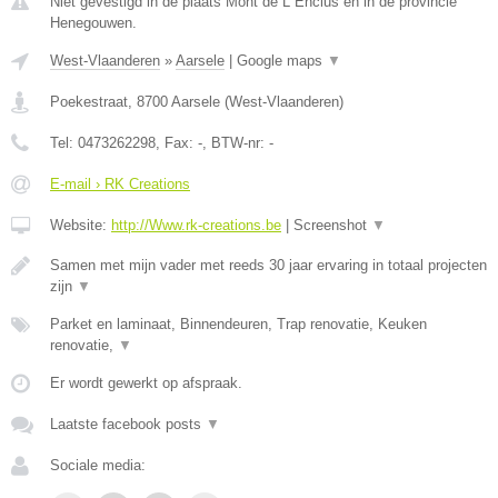
Niet gevestigd in de plaats Mont de L Enclus en in de provincie
Henegouwen.
West-Vlaanderen
»
Aarsele
|
Google maps
▼
Poekestraat
,
8700
Aarsele
(
West-Vlaanderen
)
Tel:
0473262298
, Fax:
-
, BTW-nr:
-
E-mail › RK Creations
Website:
http://Www.rk-creations.be
|
Screenshot
▼
Samen met mijn vader met reeds 30 jaar ervaring in totaal projecten
zijn
▼
Parket en laminaat, Binnendeuren, Trap renovatie, Keuken
renovatie,
▼
Er wordt gewerkt op afspraak.
Laatste facebook posts
▼
Sociale media: