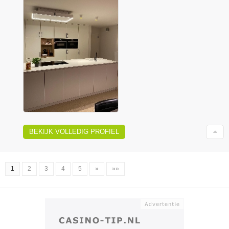
BEKIJK VOLLEDIG PROFIEL
1
2
3
4
5
»
»»