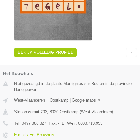
BEKIJK VOLLEDIG PROFIEL
Het Bouwhuis
Niet gevestigd in de plaats Montignies sur Roc en in de provincie
Henegouwen.
West-Vlaanderen
»
Oostkamp
|
Google maps
▼
Stationsstraat 203
,
8020
Oostkamp
(
West-Vlaanderen
)
Tel:
0497 386 327
, Fax:
-
, BTW-nr:
0688.713.955
E-mail › Het Bouwhuis