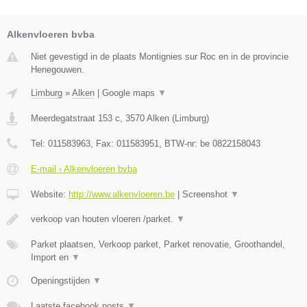
Alkenvloeren bvba
Niet gevestigd in de plaats Montignies sur Roc en in de provincie
Henegouwen.
Limburg
»
Alken
|
Google maps
▼
Meerdegatstraat 153 c
,
3570
Alken
(
Limburg
)
Tel:
011583963
, Fax:
011583951
, BTW-nr:
be 0822158043
E-mail › Alkenvloeren bvba
Website:
http://www.alkenvloeren.be
|
Screenshot
▼
verkoop van houten vloeren /parket.
▼
Parket plaatsen, Verkoop parket, Parket renovatie, Groothandel,
Import en
▼
Openingstijden
▼
Laatste facebook posts
▼