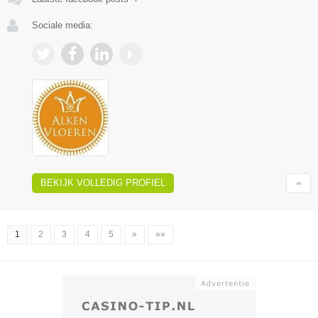
Sociale media:
BEKIJK VOLLEDIG PROFIEL
1
2
3
4
5
»
»»