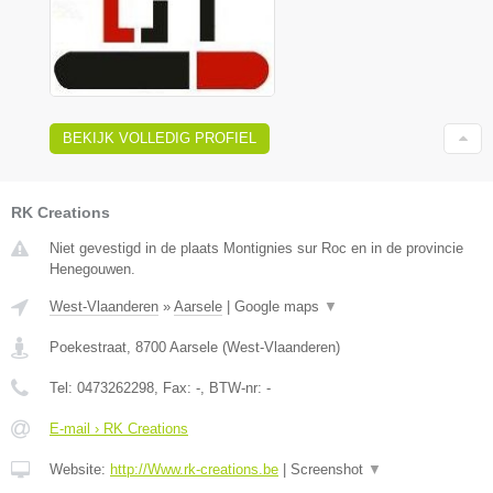
BEKIJK VOLLEDIG PROFIEL
RK Creations
Niet gevestigd in de plaats Montignies sur Roc en in de provincie
Henegouwen.
West-Vlaanderen
»
Aarsele
|
Google maps
▼
Poekestraat
,
8700
Aarsele
(
West-Vlaanderen
)
Tel:
0473262298
, Fax:
-
, BTW-nr:
-
E-mail › RK Creations
Website:
http://Www.rk-creations.be
|
Screenshot
▼