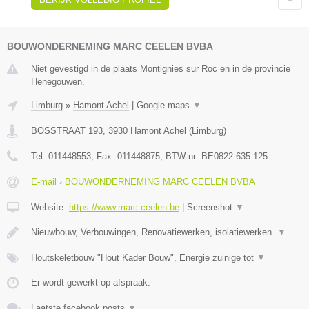
BOUWONDERNEMING MARC CEELEN BVBA
Niet gevestigd in de plaats Montignies sur Roc en in de provincie
Henegouwen.
Limburg
»
Hamont Achel
|
Google maps
▼
BOSSTRAAT 193
,
3930
Hamont Achel
(
Limburg
)
Tel:
011448553
, Fax:
011448875
, BTW-nr:
BE0822.635.125
E-mail › BOUWONDERNEMING MARC CEELEN BVBA
Website:
https://www.marc-ceelen.be
|
Screenshot
▼
Nieuwbouw, Verbouwingen, Renovatiewerken, isolatiewerken.
▼
Houtskeletbouw "Hout Kader Bouw", Energie zuinige tot
▼
Er wordt gewerkt op afspraak.
Laatste facebook posts
▼