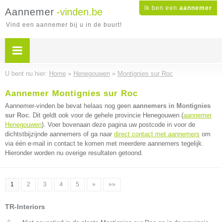
Ik ben een
aannemer
Aannemer
-vinden.be
Vind een aannemer bij u in de buurt!
U bent nu hier:
Home
»
Henegouwen
»
Montignies sur Roc
Aannemer Montignies sur Roc
Aannemer-vinden.be bevat helaas nog geen
aannemers in Montignies
sur Roc
. Dit geldt ook voor de gehele provincie Henegouwen (
aannemer
Henegouwen
). Voer bovenaan deze pagina uw postcode in voor de
dichtstbijzijnde aannemers of ga naar
direct contact met aannemers
om
via één e-mail in contact te komen met meerdere aannemers tegelijk.
Hieronder worden nu overige resultaten getoond.
1
2
3
4
5
»
»»
TR-Interiors