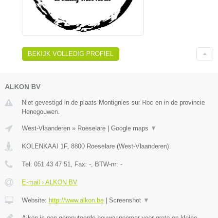
BEKIJK VOLLEDIG PROFIEL
ALKON BV
Niet gevestigd in de plaats Montignies sur Roc en in de provincie
Henegouwen.
West-Vlaanderen
»
Roeselare
|
Google maps
▼
KOLENKAAI 1F
,
8800
Roeselare
(
West-Vlaanderen
)
Tel:
051 43 47 51
, Fax:
-
, BTW-nr:
-
E-mail › ALKON BV
Website:
http://www.alkon.be
|
Screenshot
▼
Alkon is een gereputeerde bouwaannemer voor grote en kleine