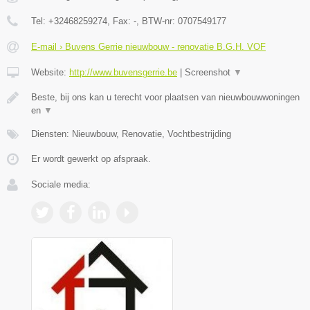
Tel:
+32468259274
, Fax:
-
, BTW-nr:
0707549177
E-mail › Buvens Gerrie nieuwbouw - renovatie B.G.H. VOF
Website:
http://www.buvensgerrie.be
|
Screenshot
▼
Beste, bij ons kan u terecht voor plaatsen van nieuwbouwwoningen
en
▼
Diensten: Nieuwbouw, Renovatie, Vochtbestrijding
Er wordt gewerkt op afspraak.
Sociale media: