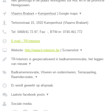
Niet gevestigd in de plaats Montignies sur Roc en in de provincie
Henegouwen.
Vlaams-Brabant
»
Kampenhout
|
Google maps
▼
Terloonstraat 15
,
1910
Kampenhout
(
Vlaams-Brabant
)
Tel:
0468/41.72.97
, Fax:
-
, BTW-nr:
0740.461.772
E-mail › TR-Interiors
Website:
http://www.tr-interiors.be
|
Screenshot
▼
TR-Interiors is gespecialiseerd in badkamerrenovatie, het leggen
van nieuwe
▼
Badkamerrenovatie, Vloeren en ondervloeren, Terrasaanleg,
Raamdecoratie,
▼
Er wordt gewerkt op afspraak.
Laatste facebook posts
▼
Sociale media: