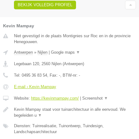
BEKIJK VOLLEDIG PROFIEL
Kevin Mampay
Niet gevestigd in de plaats Montignies sur Roc en in de provincie
Henegouwen.
Antwerpen
»
Nijlen
|
Google maps
▼
Legebaan 120
,
2560
Nijlen
(
Antwerpen
)
Tel:
0495 36 83 54
, Fax:
-
, BTW-nr:
-
E-mail › Kevin Mampay
Website:
https://kevinmampay.com/
|
Screenshot
▼
Kevin Mampay staat voor tuinarchitectuur in alle eenvoud. We
begeleiden u
▼
Diensten: Tuinrealisatie, Tuinontwerp, Tuindesign,
Landschapsarchitectuur