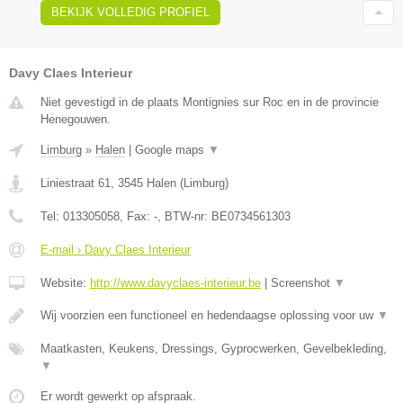
BEKIJK VOLLEDIG PROFIEL
Davy Claes Interieur
Niet gevestigd in de plaats Montignies sur Roc en in de provincie
Henegouwen.
Limburg
»
Halen
|
Google maps
▼
Liniestraat 61
,
3545
Halen
(
Limburg
)
Tel:
013305058
, Fax:
-
, BTW-nr:
BE0734561303
E-mail › Davy Claes Interieur
Website:
http://www.davyclaes-interieur.be
|
Screenshot
▼
Wij voorzien een functioneel en hedendaagse oplossing voor uw
▼
Maatkasten, Keukens, Dressings, Gyprocwerken, Gevelbekleding,
▼
Er wordt gewerkt op afspraak.