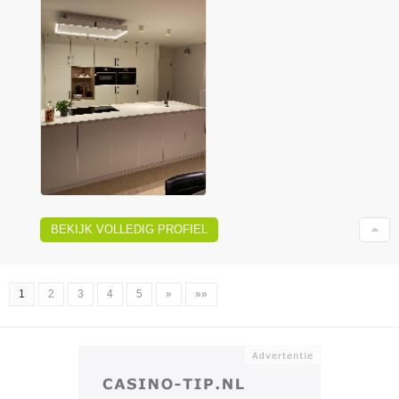
BEKIJK VOLLEDIG PROFIEL
1
2
3
4
5
»
»»