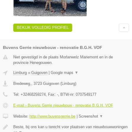
BEKIJK VOLLEDIG PROFIEL
Buvens Gerrie nieuwbouw - renovatie B.G.H. VOF
Niet gevestigd in de plaats Morlanwelz Mariemont en in de
provincie Henegouwen.
Limburg
»
Guigoven
|
Google maps
▼
Bredeweg,
,
3723
Guigoven
(
Limburg
)
Tel:
+32468259274
, Fax:
-
, BTW-nr:
0707549177
E-mail › Buvens Gerrie nieuwbouw - renovatie B.G.H. VOF
Website:
http://www.buvensgerrie.be
|
Screenshot
▼
Beste, bij ons kan u terecht voor plaatsen van nieuwbouwwoningen