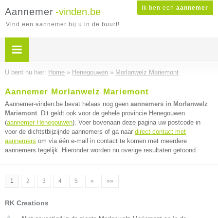
Ik ben een
aannemer
Aannemer
-vinden.be
Vind een aannemer bij u in de buurt!
U bent nu hier:
Home
»
Henegouwen
»
Morlanwelz Mariemont
Aannemer Morlanwelz Mariemont
Aannemer-vinden.be bevat helaas nog geen
aannemers in Morlanwelz
Mariemont
. Dit geldt ook voor de gehele provincie Henegouwen
(
aannemer Henegouwen
). Voer bovenaan deze pagina uw postcode in
voor de dichtstbijzijnde aannemers of ga naar
direct contact met
aannemers
om via één e-mail in contact te komen met meerdere
aannemers tegelijk. Hieronder worden nu overige resultaten getoond.
1
2
3
4
5
»
»»
RK Creations