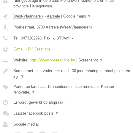
Niet gevestigd in de plaats Morlanwelz Mariemont en in de
provincie Henegouwen.
West-Vlaanderen
»
Aarsele
|
Google maps
▼
Poekestraat
,
8700
Aarsele
(
West-Vlaanderen
)
Tel:
0473262298
, Fax:
-
, BTW-nr:
-
E-mail › RK Creations
Website:
http://Www.rk-creations.be
|
Screenshot
▼
Samen met mijn vader met reeds 30 jaar ervaring in totaal projecten
zijn
▼
Parket en laminaat, Binnendeuren, Trap renovatie, Keuken
renovatie,
▼
Er wordt gewerkt op afspraak.
Laatste facebook posts
▼
Sociale media: