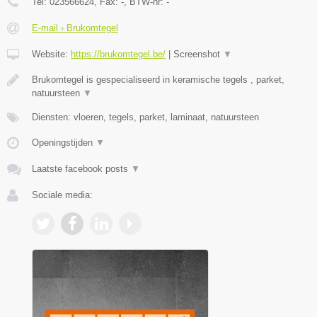
Tel:
023566624
, Fax:
-
, BTW-nr:
-
E-mail › Brukomtegel
Website:
https://brukomtegel.be/
|
Screenshot
▼
Brukomtegel is gespecialiseerd in keramische tegels , parket,
natuursteen
▼
Diensten: vloeren, tegels, parket, laminaat, natuursteen
Openingstijden
▼
Laatste facebook posts
▼
Sociale media: