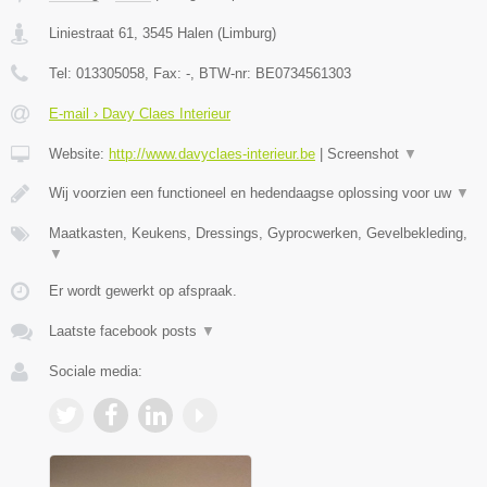
Liniestraat 61
,
3545
Halen
(
Limburg
)
Tel:
013305058
, Fax:
-
, BTW-nr:
BE0734561303
E-mail › Davy Claes Interieur
Website:
http://www.davyclaes-interieur.be
|
Screenshot
▼
Wij voorzien een functioneel en hedendaagse oplossing voor uw
▼
Maatkasten, Keukens, Dressings, Gyprocwerken, Gevelbekleding,
▼
Er wordt gewerkt op afspraak.
Laatste facebook posts
▼
Sociale media: