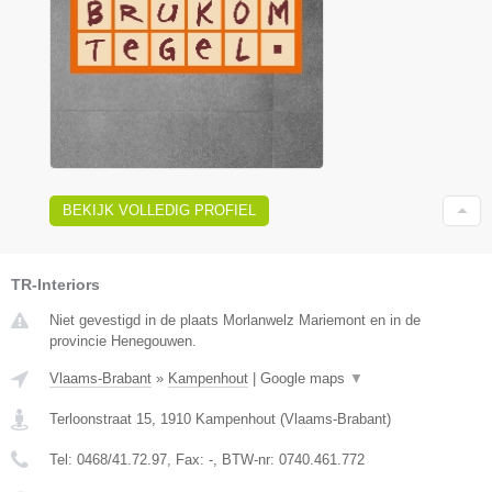
BEKIJK VOLLEDIG PROFIEL
TR-Interiors
Niet gevestigd in de plaats Morlanwelz Mariemont en in de
provincie Henegouwen.
Vlaams-Brabant
»
Kampenhout
|
Google maps
▼
Terloonstraat 15
,
1910
Kampenhout
(
Vlaams-Brabant
)
Tel:
0468/41.72.97
, Fax:
-
, BTW-nr:
0740.461.772