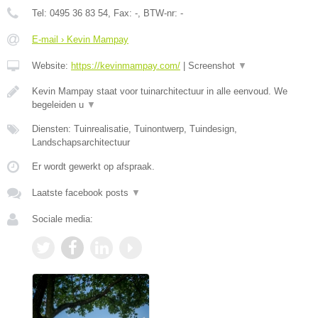
Tel:
0495 36 83 54
, Fax:
-
, BTW-nr:
-
E-mail › Kevin Mampay
Website:
https://kevinmampay.com/
|
Screenshot
▼
Kevin Mampay staat voor tuinarchitectuur in alle eenvoud. We
begeleiden u
▼
Diensten: Tuinrealisatie, Tuinontwerp, Tuindesign,
Landschapsarchitectuur
Er wordt gewerkt op afspraak.
Laatste facebook posts
▼
Sociale media: