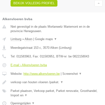
BEKIJK VOLLEDIG PROFIEL
Alkenvloeren bvba
Niet gevestigd in de plaats Morlanwelz Mariemont en in de
provincie Henegouwen.
Limburg
»
Alken
|
Google maps
▼
Meerdegatstraat 153 c
,
3570
Alken
(
Limburg
)
Tel:
011583963
, Fax:
011583951
, BTW-nr:
be 0822158043
E-mail › Alkenvloeren bvba
Website:
http://www.alkenvloeren.be
|
Screenshot
▼
verkoop van houten vloeren /parket.
▼
Parket plaatsen, Verkoop parket, Parket renovatie, Groothandel,
Import en
▼
Openingstijden
▼