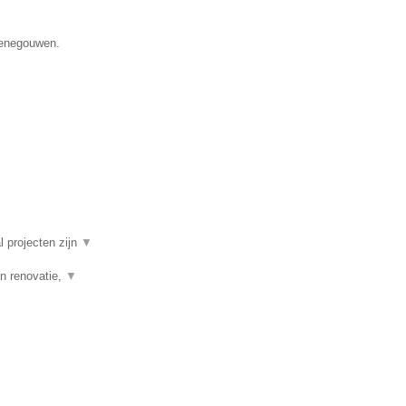
 Henegouwen.
l projecten zijn
▼
n renovatie,
▼