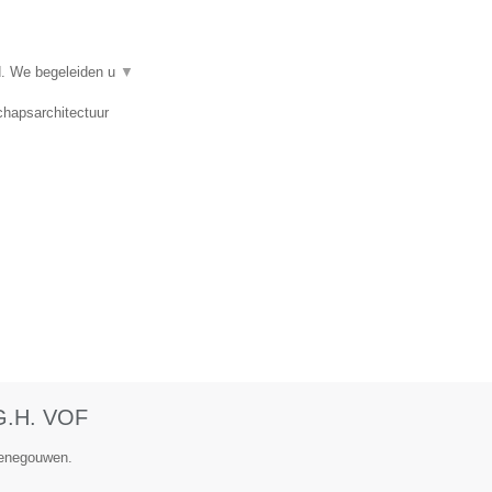
d. We begeleiden u
▼
chapsarchitectuur
.G.H. VOF
 Henegouwen.