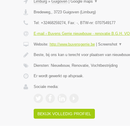
Limburg
»
Guigoven
|
Google maps
▼
Bredeweg,
,
3723
Guigoven
(
Limburg
)
Tel:
+32468259274
, Fax:
-
, BTW-nr:
0707549177
E-mail › Buvens Gerrie nieuwbouw - renovatie B.G.H. V
Website:
http://www.buvensgerrie.be
|
Screenshot
▼
Beste, bij ons kan u terecht voor plaatsen van nieuwbo
Diensten: Nieuwbouw, Renovatie, Vochtbestrijding
Er wordt gewerkt op afspraak.
Sociale media:
BEKIJK VOLLEDIG PROFIEL