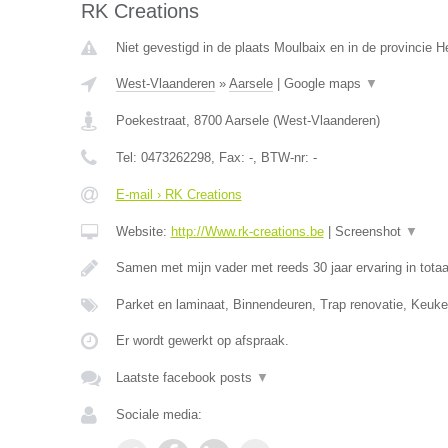
RK Creations
Niet gevestigd in de plaats Moulbaix en in de provincie
West-Vlaanderen
»
Aarsele
|
Google maps
▼
Poekestraat
,
8700
Aarsele
(
West-Vlaanderen
)
Tel:
0473262298
, Fax:
-
, BTW-nr:
-
E-mail › RK Creations
Website:
http://Www.rk-creations.be
|
Screenshot
▼
Samen met mijn vader met reeds 30 jaar ervaring in totaa
Parket en laminaat, Binnendeuren, Trap renovatie, Keuke
Er wordt gewerkt op afspraak.
Laatste facebook posts
▼
Sociale media: