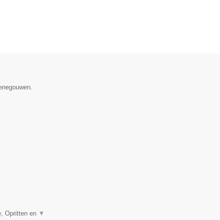
 Henegouwen.
, Opritten en
▼