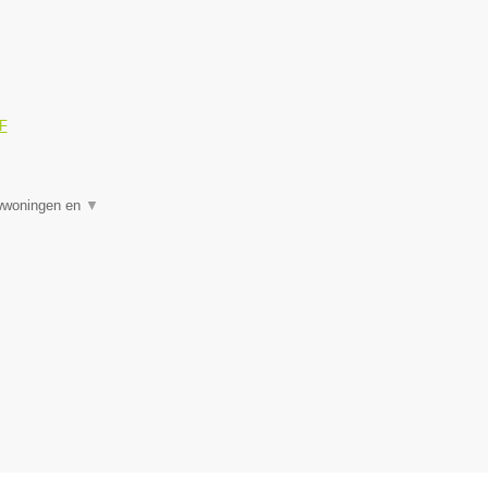
OF
uwwoningen en
▼