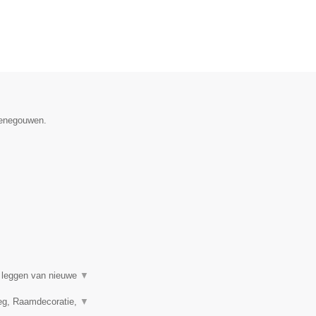
 Henegouwen.
t leggen van nieuwe
▼
leg, Raamdecoratie,
▼