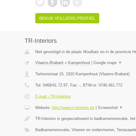
BEKIJK VOLLEDIG PROFIEL
TR-Interiors
Niet gevestigd in de plaats Moulbaix en in de provincie
Vlaams-Brabant
»
Kampenhout
|
Google maps
▼
Terloonstraat 15
,
1910
Kampenhout
(
Vlaams-Brabant
)
Tel:
0468/41.72.97
, Fax:
-
, BTW-nr:
0740.461.772
E-mail › TR-Interiors
Website:
http://www.tr-interiors.be
|
Screenshot
▼
TR-Interiors is gespecialiseerd in badkamerrenovatie, he
Badkamerrenovatie, Vloeren en ondervloeren, Terrasaan