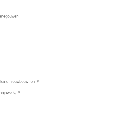
 Henegouwen.
kleine nieuwbouw- en
▼
hrijnwerk,
▼