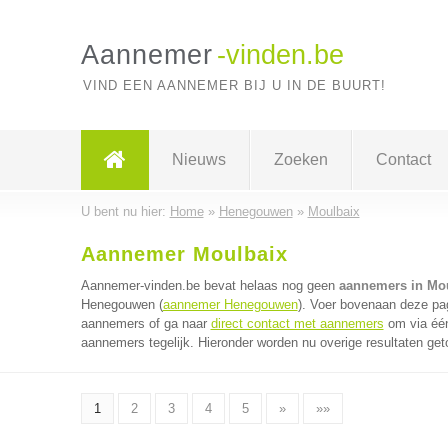
Aannemer
-vinden.be
VIND EEN AANNEMER BIJ U IN DE BUURT!
Nieuws
Zoeken
Contact
U bent nu hier:
Home
»
Henegouwen
»
Moulbaix
Aannemer Moulbaix
Aannemer-vinden.be bevat helaas nog geen
aannemers in Mo
Henegouwen (
aannemer Henegouwen
). Voer bovenaan deze pag
aannemers of ga naar
direct contact met aannemers
om via één
aannemers tegelijk. Hieronder worden nu overige resultaten get
1
2
3
4
5
»
»»