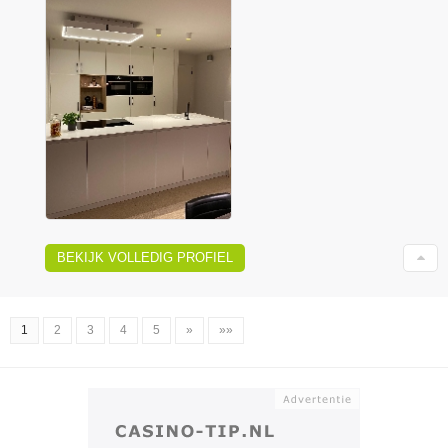
BEKIJK VOLLEDIG PROFIEL
1
2
3
4
5
»
»»