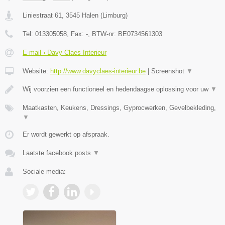
Liniestraat 61
,
3545
Halen
(
Limburg
)
Tel:
013305058
, Fax:
-
, BTW-nr:
BE0734561303
E-mail › Davy Claes Interieur
Website:
http://www.davyclaes-interieur.be
|
Screenshot
▼
Wij voorzien een functioneel en hedendaagse oplossing voor uw
▼
Maatkasten, Keukens, Dressings, Gyprocwerken, Gevelbekleding,
▼
Er wordt gewerkt op afspraak.
Laatste facebook posts
▼
Sociale media: