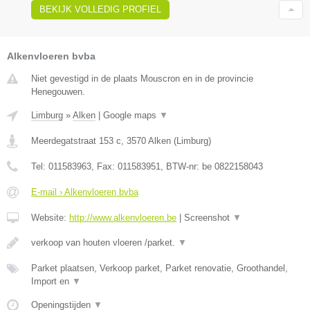
BEKIJK VOLLEDIG PROFIEL
Alkenvloeren bvba
Niet gevestigd in de plaats Mouscron en in de provincie
Henegouwen.
Limburg
»
Alken
|
Google maps
▼
Meerdegatstraat 153 c
,
3570
Alken
(
Limburg
)
Tel:
011583963
, Fax:
011583951
, BTW-nr:
be 0822158043
E-mail › Alkenvloeren bvba
Website:
http://www.alkenvloeren.be
|
Screenshot
▼
verkoop van houten vloeren /parket.
▼
Parket plaatsen, Verkoop parket, Parket renovatie, Groothandel,
Import en
▼
Openingstijden
▼