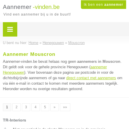
Ik ben een
aannemer
Aannemer
-vinden.be
Vind een aannemer bij u in de buurt!
U bent nu hier:
Home
»
Henegouwen
»
Mouscron
Aannemer Mouscron
Aannemer-vinden.be bevat helaas nog geen
aannemers in Mouscron
.
Dit geldt ook voor de gehele provincie Henegouwen (
aannemer
Henegouwen
). Voer bovenaan deze pagina uw postcode in voor de
dichtstbijzijnde aannemers of ga naar
direct contact met aannemers
om
via één e-mail in contact te komen met meerdere aannemers tegelijk.
Hieronder worden nu overige resultaten getoond.
1
2
3
4
5
»
»»
TR-Interiors