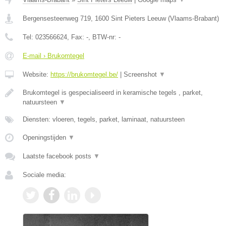
Bergensesteenweg 719
,
1600
Sint Pieters Leeuw
(
Vlaams-Brabant
)
Tel:
023566624
, Fax:
-
, BTW-nr:
-
E-mail › Brukomtegel
Website:
https://brukomtegel.be/
|
Screenshot
▼
Brukomtegel is gespecialiseerd in keramische tegels , parket,
natuursteen
▼
Diensten: vloeren, tegels, parket, laminaat, natuursteen
Openingstijden
▼
Laatste facebook posts
▼
Sociale media: