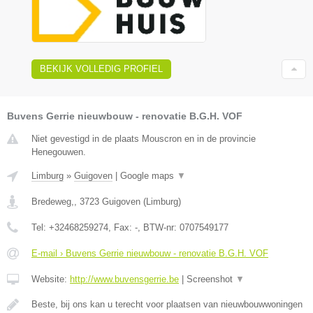
BEKIJK VOLLEDIG PROFIEL
Buvens Gerrie nieuwbouw - renovatie B.G.H. VOF
Niet gevestigd in de plaats Mouscron en in de provincie
Henegouwen.
Limburg
»
Guigoven
|
Google maps
▼
Bredeweg,
,
3723
Guigoven
(
Limburg
)
Tel:
+32468259274
, Fax:
-
, BTW-nr:
0707549177
E-mail › Buvens Gerrie nieuwbouw - renovatie B.G.H. VOF
Website:
http://www.buvensgerrie.be
|
Screenshot
▼
Beste, bij ons kan u terecht voor plaatsen van nieuwbouwwoningen