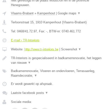
Niet gevestigd in de plaats Mouscron en in de provincie
Henegouwen.
Vlaams-Brabant
»
Kampenhout
|
Google maps
▼
Terloonstraat 15
,
1910
Kampenhout
(
Vlaams-Brabant
)
Tel:
0468/41.72.97
, Fax:
-
, BTW-nr:
0740.461.772
E-mail › TR-Interiors
Website:
http://www.tr-interiors.be
|
Screenshot
▼
TR-Interiors is gespecialiseerd in badkamerrenovatie, het leggen
van nieuwe
▼
Badkamerrenovatie, Vloeren en ondervloeren, Terrasaanleg,
Raamdecoratie,
▼
Er wordt gewerkt op afspraak.
Laatste facebook posts
▼
Sociale media: