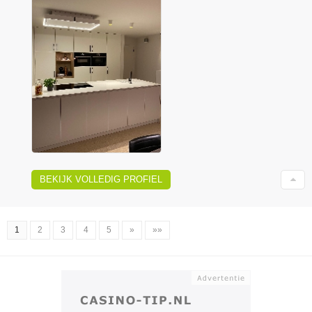
BEKIJK VOLLEDIG PROFIEL
1
2
3
4
5
»
»»