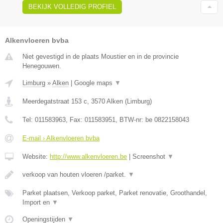
BEKIJK VOLLEDIG PROFIEL
Alkenvloeren bvba
Niet gevestigd in de plaats Moustier en in de provincie
Henegouwen.
Limburg
»
Alken
|
Google maps
▼
Meerdegatstraat 153 c
,
3570
Alken
(
Limburg
)
Tel:
011583963
, Fax:
011583951
, BTW-nr:
be 0822158043
E-mail › Alkenvloeren bvba
Website:
http://www.alkenvloeren.be
|
Screenshot
▼
verkoop van houten vloeren /parket.
▼
Parket plaatsen, Verkoop parket, Parket renovatie, Groothandel,
Import en
▼
Openingstijden
▼