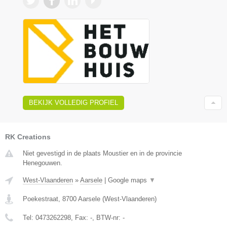
BEKIJK VOLLEDIG PROFIEL
RK Creations
Niet gevestigd in de plaats Moustier en in de provincie
Henegouwen.
West-Vlaanderen
»
Aarsele
|
Google maps
▼
Poekestraat
,
8700
Aarsele
(
West-Vlaanderen
)
Tel:
0473262298
, Fax:
-
, BTW-nr:
-