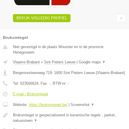
BEKIJK VOLLEDIG PROFIEL
Brukomtegel
Niet gevestigd in de plaats Moustier en in de provincie
Henegouwen.
Vlaams-Brabant
»
Sint Pieters Leeuw
|
Google maps
▼
Bergensesteenweg 719
,
1600
Sint Pieters Leeuw
(
Vlaams-Brabant
)
Tel:
023566624
, Fax:
-
, BTW-nr:
-
E-mail › Brukomtegel
Website:
https://brukomtegel.be/
|
Screenshot
▼
Brukomtegel is gespecialiseerd in keramische tegels , parket,
natuursteen
▼