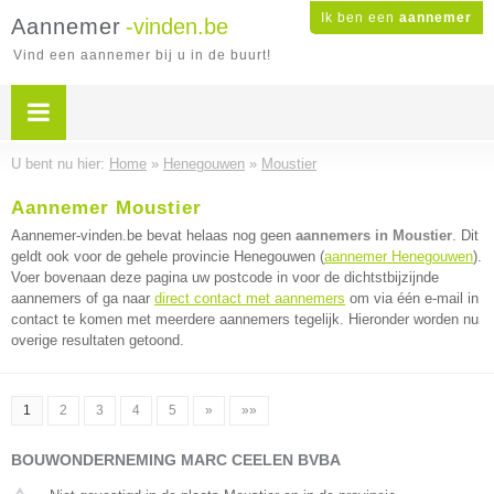
Ik ben een
aannemer
Aannemer
-vinden.be
Vind een aannemer bij u in de buurt!
U bent nu hier:
Home
»
Henegouwen
»
Moustier
Aannemer Moustier
Aannemer-vinden.be bevat helaas nog geen
aannemers in Moustier
. Dit
geldt ook voor de gehele provincie Henegouwen (
aannemer Henegouwen
).
Voer bovenaan deze pagina uw postcode in voor de dichtstbijzijnde
aannemers of ga naar
direct contact met aannemers
om via één e-mail in
contact te komen met meerdere aannemers tegelijk. Hieronder worden nu
overige resultaten getoond.
1
2
3
4
5
»
»»
BOUWONDERNEMING MARC CEELEN BVBA