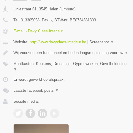
Liniestraat 61
,
3545
Halen
(
Limburg
)
Tel:
013305058
, Fax:
-
, BTW-nr:
BE0734561303
E-mail › Davy Claes Interieur
Website:
http://www.davyclaes-interieur.be
|
Screenshot
▼
Wij voorzien een functioneel en hedendaagse oplossing voor uw
▼
Maatkasten, Keukens, Dressings, Gyprocwerken, Gevelbekleding,
▼
Er wordt gewerkt op afspraak.
Laatste facebook posts
▼
Sociale media: