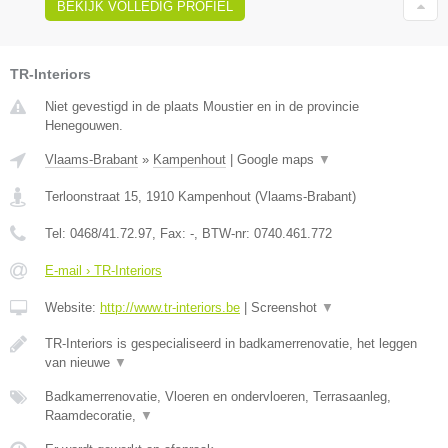
BEKIJK VOLLEDIG PROFIEL
TR-Interiors
Niet gevestigd in de plaats Moustier en in de provincie
Henegouwen.
Vlaams-Brabant
»
Kampenhout
|
Google maps
▼
Terloonstraat 15
,
1910
Kampenhout
(
Vlaams-Brabant
)
Tel:
0468/41.72.97
, Fax:
-
, BTW-nr:
0740.461.772
E-mail › TR-Interiors
Website:
http://www.tr-interiors.be
|
Screenshot
▼
TR-Interiors is gespecialiseerd in badkamerrenovatie, het leggen
van nieuwe
▼
Badkamerrenovatie, Vloeren en ondervloeren, Terrasaanleg,
Raamdecoratie,
▼