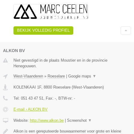
BEKIJK VOLLEDIG PROFIEL
ALKON BV
Niet gevestigd in de plaats Moustier en in de provincie
Henegouwen.
West-Vlaanderen
»
Roeselare
|
Google maps
▼
KOLENKAAI 1F
,
8800
Roeselare
(
West-Vlaanderen
)
Tel:
051 43 47 51
, Fax:
-
, BTW-nr:
-
E-mail › ALKON BV
Website:
http://www.alkon.be
|
Screenshot
▼
Alkon is een gereputeerde bouwaannemer voor grote en kleine