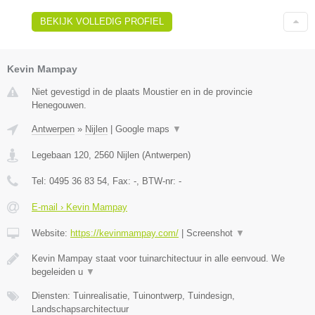
BEKIJK VOLLEDIG PROFIEL
Kevin Mampay
Niet gevestigd in de plaats Moustier en in de provincie
Henegouwen.
Antwerpen
»
Nijlen
|
Google maps
▼
Legebaan 120
,
2560
Nijlen
(
Antwerpen
)
Tel:
0495 36 83 54
, Fax:
-
, BTW-nr:
-
E-mail › Kevin Mampay
Website:
https://kevinmampay.com/
|
Screenshot
▼
Kevin Mampay staat voor tuinarchitectuur in alle eenvoud. We
begeleiden u
▼
Diensten: Tuinrealisatie, Tuinontwerp, Tuindesign,
Landschapsarchitectuur