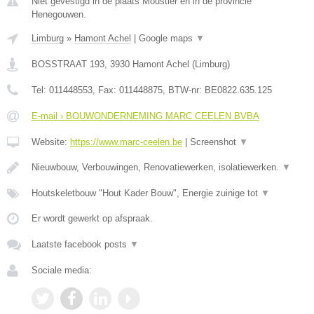
Niet gevestigd in de plaats Moustier en in de provincie
Henegouwen.
Limburg
»
Hamont Achel
|
Google maps
▼
BOSSTRAAT 193
,
3930
Hamont Achel
(
Limburg
)
Tel:
011448553
, Fax:
011448875
, BTW-nr:
BE0822.635.125
E-mail › BOUWONDERNEMING MARC CEELEN BVBA
Website:
https://www.marc-ceelen.be
|
Screenshot
▼
Nieuwbouw, Verbouwingen, Renovatiewerken, isolatiewerken.
▼
Houtskeletbouw "Hout Kader Bouw", Energie zuinige tot
▼
Er wordt gewerkt op afspraak.
Laatste facebook posts
▼
Sociale media: