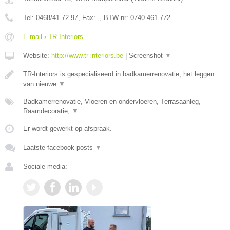
Tel:
0468/41.72.97
, Fax:
-
, BTW-nr:
0740.461.772
E-mail › TR-Interiors
Website:
http://www.tr-interiors.be
|
Screenshot
▼
TR-Interiors is gespecialiseerd in badkamerrenovatie, het leggen
van nieuwe
▼
Badkamerrenovatie, Vloeren en ondervloeren, Terrasaanleg,
Raamdecoratie,
▼
Er wordt gewerkt op afspraak.
Laatste facebook posts
▼
Sociale media: