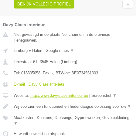
BEKIJK VOLLEDIG PROFIEL
Davy Claes Interieur
Niet gevestigd in de plaats Noirchain en in de provincie
Henegouwen.
Limburg
»
Halen
|
Google maps
▼
Liniestraat 61
,
3545
Halen
(
Limburg
)
Tel:
013305058
, Fax:
-
, BTW-nr:
BE0734561303
E-mail › Davy Claes Interieur
Website:
http://www.davyclaes-interieur.be
|
Screenshot
▼
Wij voorzien een functioneel en hedendaagse oplossing voor uw
▼
Maatkasten, Keukens, Dressings, Gyprocwerken, Gevelbekleding,
▼
Er wordt gewerkt op afspraak.