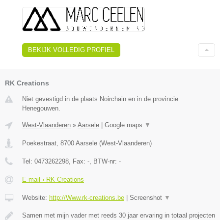
BEKIJK VOLLEDIG PROFIEL
RK Creations
Niet gevestigd in de plaats Noirchain en in de provincie
Henegouwen.
West-Vlaanderen
»
Aarsele
|
Google maps
▼
Poekestraat
,
8700
Aarsele
(
West-Vlaanderen
)
Tel:
0473262298
, Fax:
-
, BTW-nr:
-
E-mail › RK Creations
Website:
http://Www.rk-creations.be
|
Screenshot
▼
Samen met mijn vader met reeds 30 jaar ervaring in totaal projecten