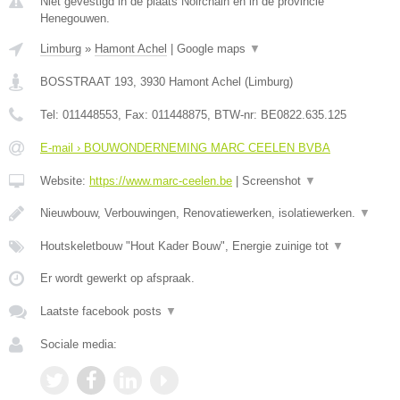
Niet gevestigd in de plaats Noirchain en in de provincie
Henegouwen.
Limburg
»
Hamont Achel
|
Google maps
▼
BOSSTRAAT 193
,
3930
Hamont Achel
(
Limburg
)
Tel:
011448553
, Fax:
011448875
, BTW-nr:
BE0822.635.125
E-mail › BOUWONDERNEMING MARC CEELEN BVBA
Website:
https://www.marc-ceelen.be
|
Screenshot
▼
Nieuwbouw, Verbouwingen, Renovatiewerken, isolatiewerken.
▼
Houtskeletbouw "Hout Kader Bouw", Energie zuinige tot
▼
Er wordt gewerkt op afspraak.
Laatste facebook posts
▼
Sociale media: