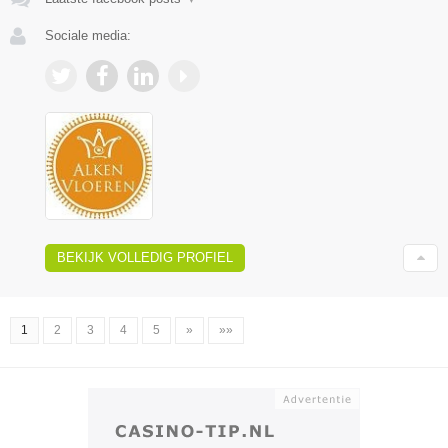
Sociale media:
BEKIJK VOLLEDIG PROFIEL
1
2
3
4
5
»
»»