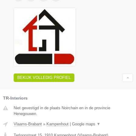
BEKIJK VOLLEDIG PROFIEL
TR-Interiors
Niet gevestigd in de plaats Noirchain en in de provincie
Henegouwen.
Vlaams-Brabant
»
Kampenhout
|
Google maps
▼
Terloonstraat 15
,
1910
Kampenhout
(
Vlaams-Brabant
)