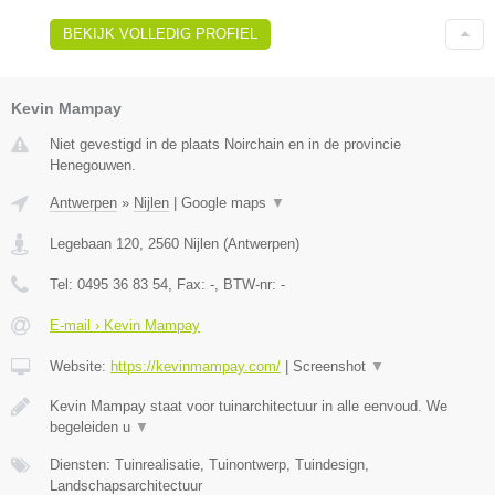
BEKIJK VOLLEDIG PROFIEL
Kevin Mampay
Niet gevestigd in de plaats Noirchain en in de provincie
Henegouwen.
Antwerpen
»
Nijlen
|
Google maps
▼
Legebaan 120
,
2560
Nijlen
(
Antwerpen
)
Tel:
0495 36 83 54
, Fax:
-
, BTW-nr:
-
E-mail › Kevin Mampay
Website:
https://kevinmampay.com/
|
Screenshot
▼
Kevin Mampay staat voor tuinarchitectuur in alle eenvoud. We
begeleiden u
▼
Diensten: Tuinrealisatie, Tuinontwerp, Tuindesign,
Landschapsarchitectuur