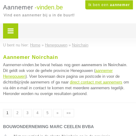
Ik ben een
aannemer
Aannemer
-vinden.be
Vind een aannemer bij u in de buurt!
U bent nu hier:
Home
»
Henegouwen
»
Noirchain
Aannemer Noirchain
Aannemer-vinden.be bevat helaas nog geen
aannemers in Noirchain
.
Dit geldt ook voor de gehele provincie Henegouwen (
aannemer
Henegouwen
). Voer bovenaan deze pagina uw postcode in voor de
dichtstbijzijnde aannemers of ga naar
direct contact met aannemers
om
via één e-mail in contact te komen met meerdere aannemers tegelijk.
Hieronder worden nu overige resultaten getoond.
1
2
3
4
5
»
»»
BOUWONDERNEMING MARC CEELEN BVBA