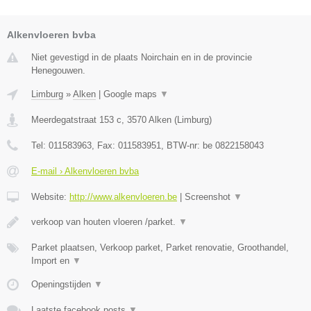
Alkenvloeren bvba
Niet gevestigd in de plaats Noirchain en in de provincie
Henegouwen.
Limburg
»
Alken
|
Google maps
▼
Meerdegatstraat 153 c
,
3570
Alken
(
Limburg
)
Tel:
011583963
, Fax:
011583951
, BTW-nr:
be 0822158043
E-mail › Alkenvloeren bvba
Website:
http://www.alkenvloeren.be
|
Screenshot
▼
verkoop van houten vloeren /parket.
▼
Parket plaatsen, Verkoop parket, Parket renovatie, Groothandel,
Import en
▼
Openingstijden
▼
Laatste facebook posts
▼