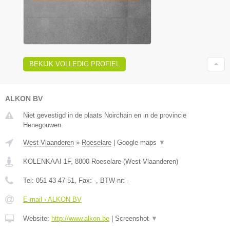
BEKIJK VOLLEDIG PROFIEL
ALKON BV
Niet gevestigd in de plaats Noirchain en in de provincie
Henegouwen.
West-Vlaanderen
»
Roeselare
|
Google maps
▼
KOLENKAAI 1F
,
8800
Roeselare
(
West-Vlaanderen
)
Tel:
051 43 47 51
, Fax:
-
, BTW-nr:
-
E-mail › ALKON BV
Website:
http://www.alkon.be
|
Screenshot
▼