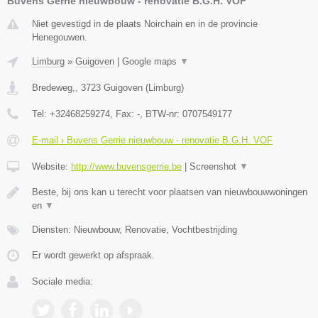
Buvens Gerrie nieuwbouw - renovatie B.G.H. VOF
Niet gevestigd in de plaats Noirchain en in de provincie
Henegouwen.
Limburg
»
Guigoven
|
Google maps
▼
Bredeweg,
,
3723
Guigoven
(
Limburg
)
Tel:
+32468259274
, Fax:
-
, BTW-nr:
0707549177
E-mail › Buvens Gerrie nieuwbouw - renovatie B.G.H. VOF
Website:
http://www.buvensgerrie.be
|
Screenshot
▼
Beste, bij ons kan u terecht voor plaatsen van nieuwbouwwoningen
en
▼
Diensten: Nieuwbouw, Renovatie, Vochtbestrijding
Er wordt gewerkt op afspraak.
Sociale media: