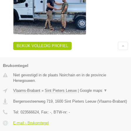
BEKIJK VOLLEDIG PROFIEL
Brukomtegel
Niet gevestigd in de plaats Noirchain en in de provincie
Henegouwen.
Vlaams-Brabant
»
Sint Pieters Leeuw
|
Google maps
▼
Bergensesteenweg 719
,
1600
Sint Pieters Leeuw
(
Vlaams-Brabant
)
Tel:
023566624
, Fax:
-
, BTW-nr:
-
E-mail › Brukomtegel