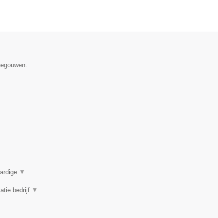
enegouwen.
aardige
▼
atie bedrijf
▼