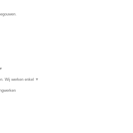
enegouwen.
▼
en. Wij werken enkel
▼
angwerken