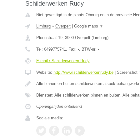
Schilderwerken Rudy
Niet gevestigd in de plaats Obourg en in de provincie H
Limburg
»
Overpelt
|
Google maps
▼
Ploegstraat 19
,
3900
Overpelt
(
Limburg
)
Tel:
0499775741
, Fax:
-
, BTW-nr:
-
E-mail › Schilderwerken Rudy
Website:
http://www.schilderwerkenrudy.be
|
Screenshot
Alle binnen en buiten schilderwerken alsook behangwerk
Diensten: Alle schilderwerken binnen en buiten, Alle beh
Openingstijden onbekend
Sociale media: