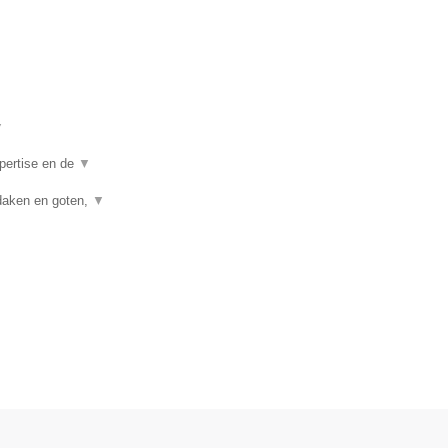
▼
pertise en de
▼
daken en goten,
▼