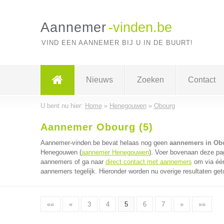
Aannemer
-vinden.be
VIND EEN AANNEMER BIJ U IN DE BUURT!
Nieuws
Zoeken
Contact
U bent nu hier:
Home
»
Henegouwen
»
Obourg
Aannemer Obourg (5)
Aannemer-vinden.be bevat helaas nog geen
aannemers in Ob
Henegouwen (
aannemer Henegouwen
). Voer bovenaan deze pag
aannemers of ga naar
direct contact met aannemers
om via één
aannemers tegelijk. Hieronder worden nu overige resultaten get
««
«
3
4
5
6
7
»
»»