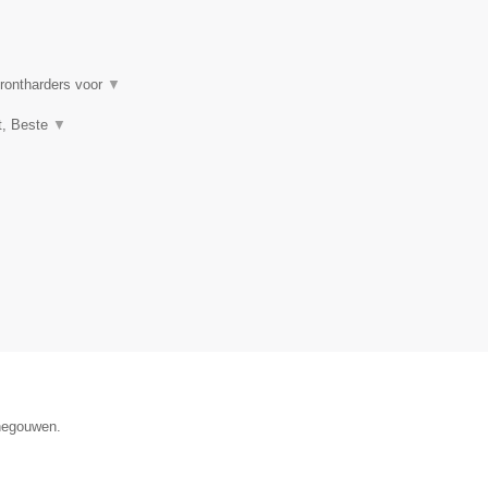
erontharders voor
▼
t, Beste
▼
enegouwen.