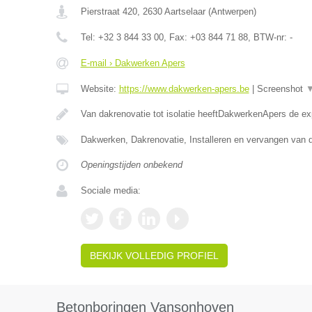
Pierstraat 420
,
2630
Aartselaar
(
Antwerpen
)
Tel:
+32 3 844 33 00
, Fax:
+03 844 71 88
, BTW-nr:
-
E-mail › Dakwerken Apers
Website:
https://www.dakwerken-apers.be
|
Screenshot
Van dakrenovatie tot isolatie heeftDakwerkenApers de ex
Dakwerken, Dakrenovatie, Installeren en vervangen van 
Openingstijden onbekend
Sociale media:
BEKIJK VOLLEDIG PROFIEL
Betonboringen Vansonhoven