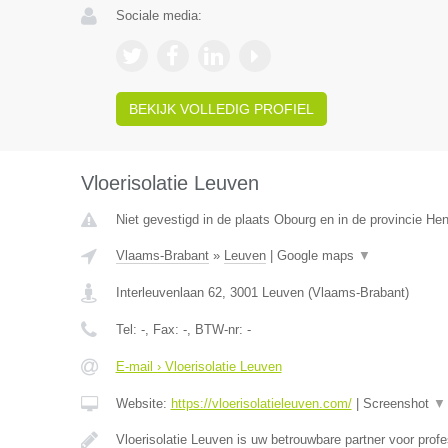
Sociale media:
BEKIJK VOLLEDIG PROFIEL
Vloerisolatie Leuven
Niet gevestigd in de plaats Obourg en in de provincie H
Vlaams-Brabant
»
Leuven
|
Google maps
▼
Interleuvenlaan 62
,
3001
Leuven
(
Vlaams-Brabant
)
Tel:
-
, Fax:
-
, BTW-nr:
-
E-mail › Vloerisolatie Leuven
Website:
https://vloerisolatieleuven.com/
|
Screenshot
▼
Vloerisolatie Leuven is uw betrouwbare partner voor prof