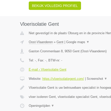
BEKIJK VOLLEDIG PROFIEL
Vloerisolatie Gent
Niet gevestigd in de plaats Obourg en in de provincie H
Oost-Vlaanderen
»
Gent
|
Google maps
▼
Gaston Crommenlaan 8
,
9050
Gent
(
Oost-Vlaanderen
)
Tel:
-
, Fax:
-
, BTW-nr:
-
E-mail › Vloerisolatie Gent
Website:
https://vloerisolatiegent.com/
|
Screenshot
▼
Vloerisolatie Gent is uw betrouwbare specialist in hoogw
vloer isoleren Gent, vloerisolatie specialist Gent, vloerisol
Openingstijden
▼