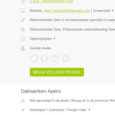
E-mail › Waterontharder Gent
Website:
https://wateronthardergent.com
|
Screenshot
▼
Waterontharder Gent is uw betrouwbare specialist in wat
Waterontharder Gent, Professionele waterontharding Gen
Openingstijden
▼
Sociale media:
BEKIJK VOLLEDIG PROFIEL
Dakwerken Apers
Niet gevestigd in de plaats Obourg en in de provincie H
Antwerpen
»
Aartselaar
|
Google maps
▼