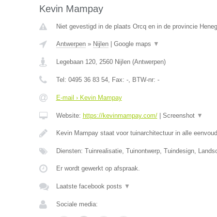
Kevin Mampay
Niet gevestigd in de plaats Orcq en in de provincie Hene
Antwerpen
»
Nijlen
|
Google maps
▼
Legebaan 120
,
2560
Nijlen
(
Antwerpen
)
Tel:
0495 36 83 54
, Fax:
-
, BTW-nr:
-
E-mail › Kevin Mampay
Website:
https://kevinmampay.com/
|
Screenshot
▼
Kevin Mampay staat voor tuinarchitectuur in alle eenvou
Diensten: Tuinrealisatie, Tuinontwerp, Tuindesign, Lands
Er wordt gewerkt op afspraak.
Laatste facebook posts
▼
Sociale media: