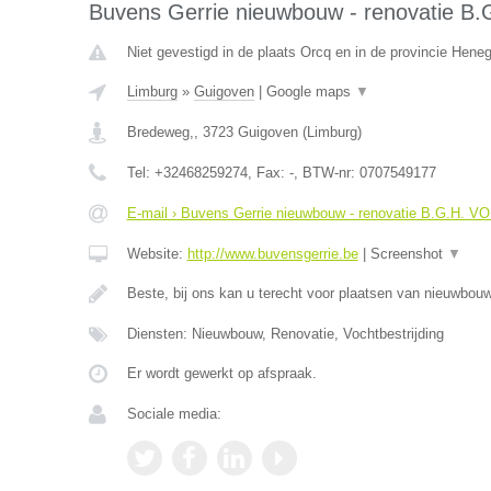
Buvens Gerrie nieuwbouw - renovatie B
Niet gevestigd in de plaats Orcq en in de provincie Hene
Limburg
»
Guigoven
|
Google maps
▼
Bredeweg,
,
3723
Guigoven
(
Limburg
)
Tel:
+32468259274
, Fax:
-
, BTW-nr:
0707549177
E-mail › Buvens Gerrie nieuwbouw - renovatie B.G.H. V
Website:
http://www.buvensgerrie.be
|
Screenshot
▼
Beste, bij ons kan u terecht voor plaatsen van nieuwbo
Diensten: Nieuwbouw, Renovatie, Vochtbestrijding
Er wordt gewerkt op afspraak.
Sociale media: