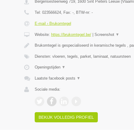
Bergensesteenweg 719
,
1600
Sint Pieters Leeuw
(
Vlaams
Tel:
023566624
, Fax:
-
, BTW-nr:
-
E-mail › Brukomtegel
Website:
https://brukomtegel.be/
|
Screenshot
▼
Brukomtegel is gespecialiseerd in keramische tegels , pa
Diensten: vloeren, tegels, parket, laminaat, natuursteen
Openingstijden
▼
Laatste facebook posts
▼
Sociale media:
BEKIJK VOLLEDIG PROFIEL