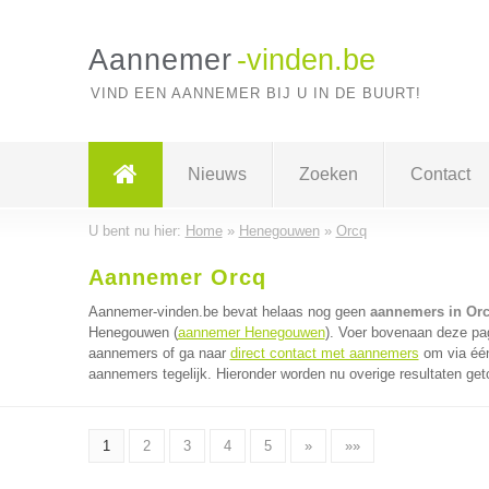
Aannemer
-vinden.be
VIND EEN AANNEMER BIJ U IN DE BUURT!
Nieuws
Zoeken
Contact
U bent nu hier:
Home
»
Henegouwen
»
Orcq
Aannemer Orcq
Aannemer-vinden.be bevat helaas nog geen
aannemers in Or
Henegouwen (
aannemer Henegouwen
). Voer bovenaan deze pag
aannemers of ga naar
direct contact met aannemers
om via één
aannemers tegelijk. Hieronder worden nu overige resultaten get
1
2
3
4
5
»
»»