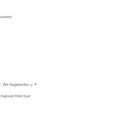
gouwen.
d. We begeleiden u
▼
chapsarchitectuur