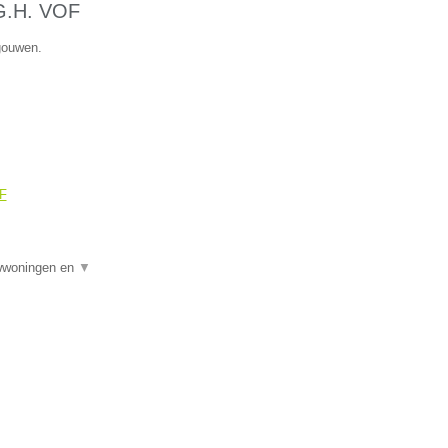
.G.H. VOF
gouwen.
OF
uwwoningen en
▼