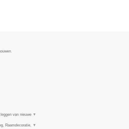
gouwen.
t leggen van nieuwe
▼
leg, Raamdecoratie,
▼