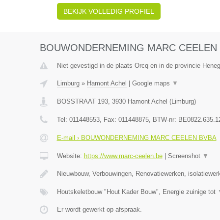
BEKIJK VOLLEDIG PROFIEL
BOUWONDERNEMING MARC CEELEN 
Niet gevestigd in de plaats Orcq en in de provincie Hene
Limburg
»
Hamont Achel
|
Google maps
▼
BOSSTRAAT 193
,
3930
Hamont Achel
(
Limburg
)
Tel:
011448553
, Fax:
011448875
, BTW-nr:
BE0822.635.1
E-mail › BOUWONDERNEMING MARC CEELEN BVBA
Website:
https://www.marc-ceelen.be
|
Screenshot
▼
Nieuwbouw, Verbouwingen, Renovatiewerken, isolatiewer
Houtskeletbouw "Hout Kader Bouw", Energie zuinige tot
Er wordt gewerkt op afspraak.