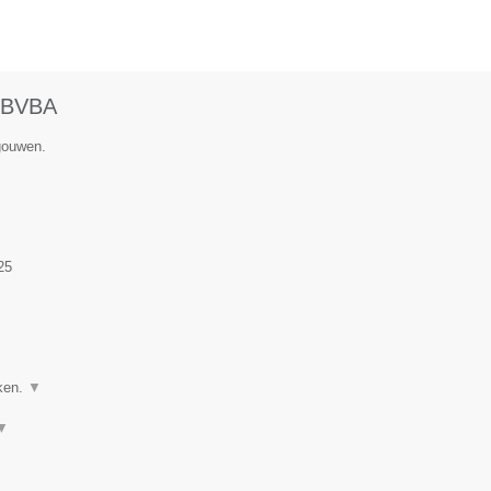
BVBA
gouwen.
25
ken.
▼
▼