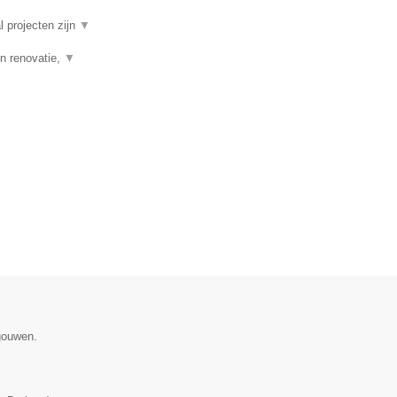
l projecten zijn
▼
n renovatie,
▼
gouwen.