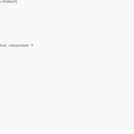
-Brabant
)
rket, natuursteen
▼