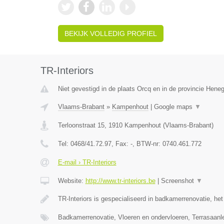
BEKIJK VOLLEDIG PROFIEL
TR-Interiors
Niet gevestigd in de plaats Orcq en in de provincie Hene
Vlaams-Brabant
»
Kampenhout
|
Google maps
▼
Terloonstraat 15
,
1910
Kampenhout
(
Vlaams-Brabant
)
Tel:
0468/41.72.97
, Fax:
-
, BTW-nr:
0740.461.772
E-mail › TR-Interiors
Website:
http://www.tr-interiors.be
|
Screenshot
▼
TR-Interiors is gespecialiseerd in badkamerrenovatie, he
Badkamerrenovatie, Vloeren en ondervloeren, Terrasaan