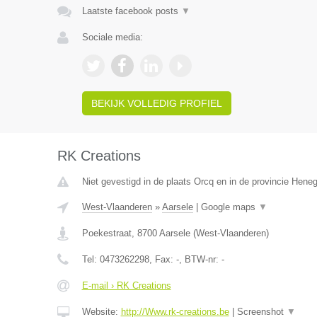
Laatste facebook posts
▼
Sociale media:
BEKIJK VOLLEDIG PROFIEL
RK Creations
Niet gevestigd in de plaats Orcq en in de provincie Hene
West-Vlaanderen
»
Aarsele
|
Google maps
▼
Poekestraat
,
8700
Aarsele
(
West-Vlaanderen
)
Tel:
0473262298
, Fax:
-
, BTW-nr:
-
E-mail › RK Creations
Website:
http://Www.rk-creations.be
|
Screenshot
▼