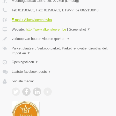
Meerdegatstraat 153 c
,
3570
Alken
(
Limburg
)
Tel:
011583963
, Fax:
011583951
, BTW-nr:
be 0822158043
E-mail › Alkenvloeren bvba
Website:
http://www.alkenvloeren.be
|
Screenshot
▼
verkoop van houten vloeren /parket.
▼
Parket plaatsen, Verkoop parket, Parket renovatie, Groothandel,
Import en
▼
Openingstijden
▼
Laatste facebook posts
▼
Sociale media: