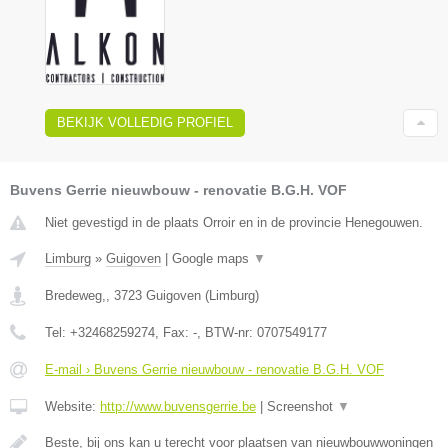
BEKIJK VOLLEDIG PROFIEL
Buvens Gerrie nieuwbouw - renovatie B.G.H. VOF
Niet gevestigd in de plaats Orroir en in de provincie Henegouwen.
Limburg
»
Guigoven
|
Google maps
▼
Bredeweg,
,
3723
Guigoven
(
Limburg
)
Tel:
+32468259274
, Fax:
-
, BTW-nr:
0707549177
E-mail › Buvens Gerrie nieuwbouw - renovatie B.G.H. VOF
Website:
http://www.buvensgerrie.be
|
Screenshot
▼
Beste, bij ons kan u terecht voor plaatsen van nieuwbouwwoningen