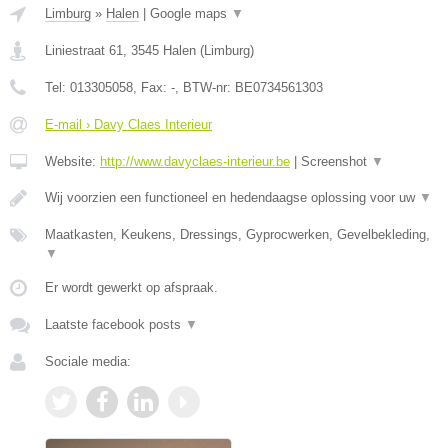
Limburg
»
Halen
|
Google maps
▼
Liniestraat 61
,
3545
Halen
(
Limburg
)
Tel:
013305058
, Fax:
-
, BTW-nr:
BE0734561303
E-mail › Davy Claes Interieur
Website:
http://www.davyclaes-interieur.be
|
Screenshot
▼
Wij voorzien een functioneel en hedendaagse oplossing voor uw
▼
Maatkasten, Keukens, Dressings, Gyprocwerken, Gevelbekleding,
▼
Er wordt gewerkt op afspraak.
Laatste facebook posts
▼
Sociale media: