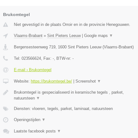
Brukomtegel
Niet gevestigd in de plaats Orroir en in de provincie Henegouwen.
Vlaams-Brabant
»
Sint Pieters Leeuw
|
Google maps
▼
Bergensesteenweg 719
,
1600
Sint Pieters Leeuw
(
Vlaams-Brabant
)
Tel:
023566624
, Fax:
-
, BTW-nr:
-
E-mail › Brukomtegel
Website:
https://brukomtegel.be/
|
Screenshot
▼
Brukomtegel is gespecialiseerd in keramische tegels , parket,
natuursteen
▼
Diensten: vloeren, tegels, parket, laminaat, natuursteen
Openingstijden
▼
Laatste facebook posts
▼