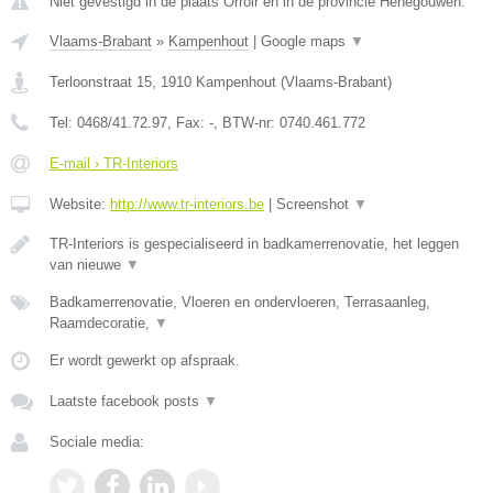
Niet gevestigd in de plaats Orroir en in de provincie Henegouwen.
Vlaams-Brabant
»
Kampenhout
|
Google maps
▼
Terloonstraat 15
,
1910
Kampenhout
(
Vlaams-Brabant
)
Tel:
0468/41.72.97
, Fax:
-
, BTW-nr:
0740.461.772
E-mail › TR-Interiors
Website:
http://www.tr-interiors.be
|
Screenshot
▼
TR-Interiors is gespecialiseerd in badkamerrenovatie, het leggen
van nieuwe
▼
Badkamerrenovatie, Vloeren en ondervloeren, Terrasaanleg,
Raamdecoratie,
▼
Er wordt gewerkt op afspraak.
Laatste facebook posts
▼
Sociale media: