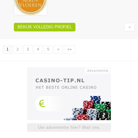
BEKIJK VOLLEDIG PROFIEL
1
2
3
4
5
»
»»
Uw advertentie hier? Mail ons