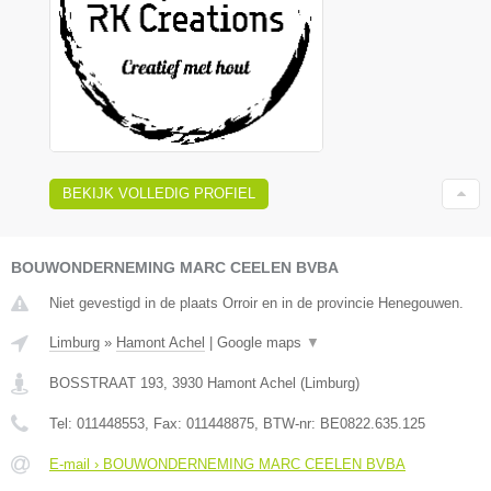
BEKIJK VOLLEDIG PROFIEL
BOUWONDERNEMING MARC CEELEN BVBA
Niet gevestigd in de plaats Orroir en in de provincie Henegouwen.
Limburg
»
Hamont Achel
|
Google maps
▼
BOSSTRAAT 193
,
3930
Hamont Achel
(
Limburg
)
Tel:
011448553
, Fax:
011448875
, BTW-nr:
BE0822.635.125
E-mail › BOUWONDERNEMING MARC CEELEN BVBA