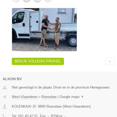
BEKIJK VOLLEDIG PROFIEL
ALKON BV
Niet gevestigd in de plaats Orroir en in de provincie Henegouwen.
West-Vlaanderen
»
Roeselare
|
Google maps
▼
KOLENKAAI 1F
,
8800
Roeselare
(
West-Vlaanderen
)
Tel:
051 43 47 51
, Fax:
-
, BTW-nr:
-