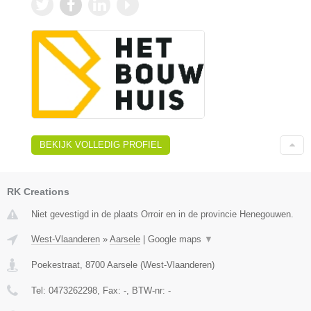
BEKIJK VOLLEDIG PROFIEL
RK Creations
Niet gevestigd in de plaats Orroir en in de provincie Henegouwen.
West-Vlaanderen
»
Aarsele
|
Google maps
▼
Poekestraat
,
8700
Aarsele
(
West-Vlaanderen
)
Tel:
0473262298
, Fax:
-
, BTW-nr:
-