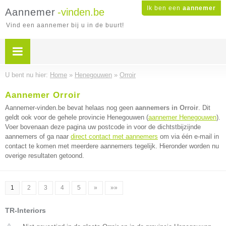
Ik ben een
aannemer
Aannemer
-vinden.be
Vind een aannemer bij u in de buurt!
U bent nu hier:
Home
»
Henegouwen
»
Orroir
Aannemer Orroir
Aannemer-vinden.be bevat helaas nog geen
aannemers in Orroir
. Dit
geldt ook voor de gehele provincie Henegouwen (
aannemer Henegouwen
).
Voer bovenaan deze pagina uw postcode in voor de dichtstbijzijnde
aannemers of ga naar
direct contact met aannemers
om via één e-mail in
contact te komen met meerdere aannemers tegelijk. Hieronder worden nu
overige resultaten getoond.
1
2
3
4
5
»
»»
TR-Interiors