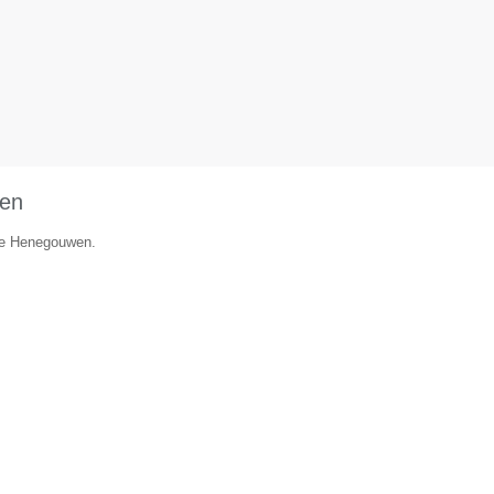
ken
cie Henegouwen.