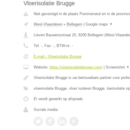
Vloerisolatie Brugge
Niet gevestigd in de plaats Pommeroeul en in de provin
West-Vlaanderen
»
Bellegem
|
Google maps
▼
Lieven Bauwensstraat 20
,
8200
Bellegem
(
West-Vlaande
Tel:
-
, Fax:
-
, BTW-nr:
-
E-mail › Vloerisolatie Brugge
Website:
https://vloerisolatiebrugge.com/
|
Screenshot
▼
Vloerisolatie Brugge is uw betrouwbare partner voor prof
vloerisolatie Brugge, vloer isoleren Brugge, loerisolatie s
Er wordt gewerkt op afspraak.
Sociale media: