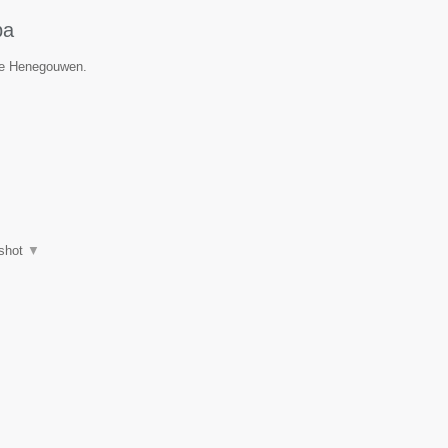
ba
cie Henegouwen.
shot
▼