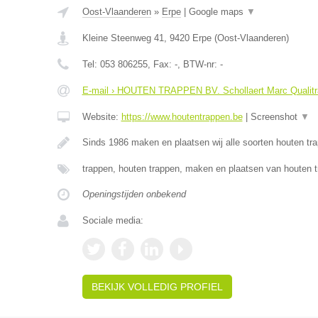
Oost-Vlaanderen
»
Erpe
|
Google maps
▼
Kleine Steenweg 41
,
9420
Erpe
(
Oost-Vlaanderen
)
Tel:
053 806255
, Fax:
-
, BTW-nr:
-
E-mail › HOUTEN TRAPPEN BV. Schollaert Marc Qualitr
Website:
https://www.houtentrappen.be
|
Screenshot
▼
Sinds 1986 maken en plaatsen wij alle soorten houten tr
trappen, houten trappen, maken en plaatsen van houten t
Openingstijden onbekend
Sociale media:
BEKIJK VOLLEDIG PROFIEL