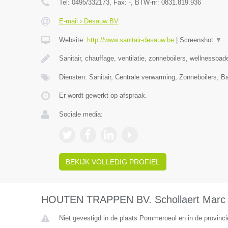
Tel:
0495/332173
, Fax:
-
, BTW-nr:
0831.819.936
E-mail › Desauw BV
Website:
http://www.sanitair-desauw.be
|
Screenshot
▼
Sanitair, chauffage, ventilatie, zonneboilers, wellnessbad
Diensten: Sanitair, Centrale verwarming, Zonneboilers, Ba
Er wordt gewerkt op afspraak.
Sociale media:
BEKIJK VOLLEDIG PROFIEL
HOUTEN TRAPPEN BV. Schollaert Marc Q
Niet gevestigd in de plaats Pommeroeul en in de provin