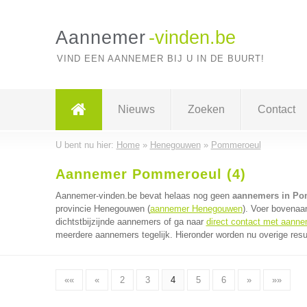
Aannemer
-vinden.be
VIND EEN AANNEMER BIJ U IN DE BUURT!
Nieuws
Zoeken
Contact
U bent nu hier:
Home
»
Henegouwen
»
Pommeroeul
Aannemer Pommeroeul (4)
Aannemer-vinden.be bevat helaas nog geen
aannemers in P
provincie Henegouwen (
aannemer Henegouwen
). Voer bovenaa
dichtstbijzijnde aannemers of ga naar
direct contact met aann
meerdere aannemers tegelijk. Hieronder worden nu overige resu
««
«
2
3
4
5
6
»
»»