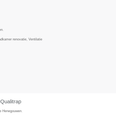
en.
dkamer renovatie, Ventilatie
ualitrap
cie Henegouwen.