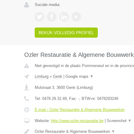
Sociale media:
BEKIJK VOLLEDIG PROFIEL
Ozler Restauratie & Algemene Bouwwer
Niet gevestigd in de plaats Pommeroeul en in de provin
Limburg
»
Genk
|
Google maps
▼
Mulstraat 3
,
3600
Genk
(
Limburg
)
Tel:
0478.29.32.49
, Fax:
-
, BTW-nr:
0478293249
E-mail › Ozler Restauratie & Algemene Bouwwerken
Website:
http://www.ozler-restauratie.be
|
Screenshot
▼
Ozler Restauratie & Algemene Bouwwerken
▼