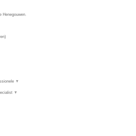
cie Henegouwen.
ren
)
essionele
▼
pecialist
▼