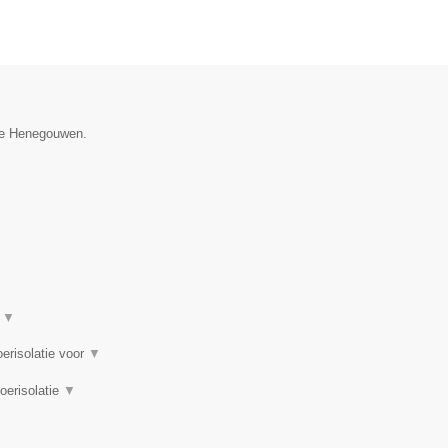
cie Henegouwen.
t
▼
oerisolatie voor
▼
loerisolatie
▼