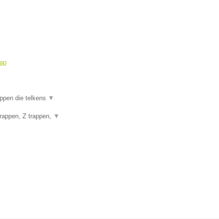
ap
appen die telkens
▼
rappen, Z trappen,
▼