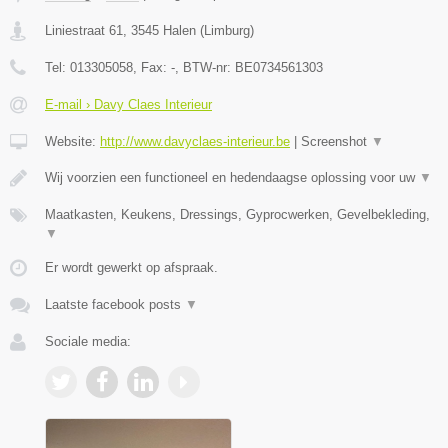
Liniestraat 61
,
3545
Halen
(
Limburg
)
Tel:
013305058
, Fax:
-
, BTW-nr:
BE0734561303
E-mail › Davy Claes Interieur
Website:
http://www.davyclaes-interieur.be
|
Screenshot
▼
Wij voorzien een functioneel en hedendaagse oplossing voor uw
▼
Maatkasten, Keukens, Dressings, Gyprocwerken, Gevelbekleding,
▼
Er wordt gewerkt op afspraak.
Laatste facebook posts
▼
Sociale media: