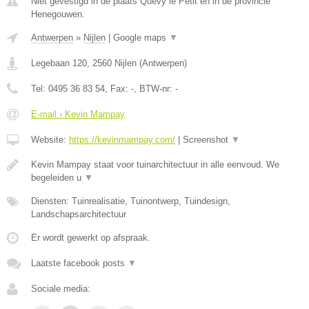
Niet gevestigd in de plaats Quevy le Petit en in de provincie
Henegouwen.
Antwerpen
»
Nijlen
|
Google maps
▼
Legebaan 120
,
2560
Nijlen
(
Antwerpen
)
Tel:
0495 36 83 54
, Fax:
-
, BTW-nr:
-
E-mail › Kevin Mampay
Website:
https://kevinmampay.com/
|
Screenshot
▼
Kevin Mampay staat voor tuinarchitectuur in alle eenvoud. We
begeleiden u
▼
Diensten: Tuinrealisatie, Tuinontwerp, Tuindesign,
Landschapsarchitectuur
Er wordt gewerkt op afspraak.
Laatste facebook posts
▼
Sociale media: