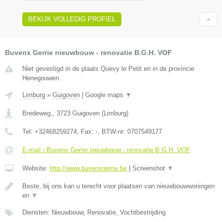
BEKIJK VOLLEDIG PROFIEL
Buvens Gerrie nieuwbouw - renovatie B.G.H. VOF
Niet gevestigd in de plaats Quevy le Petit en in de provincie
Henegouwen.
Limburg
»
Guigoven
|
Google maps
▼
Bredeweg,
,
3723
Guigoven
(
Limburg
)
Tel:
+32468259274
, Fax:
-
, BTW-nr:
0707549177
E-mail › Buvens Gerrie nieuwbouw - renovatie B.G.H. VOF
Website:
http://www.buvensgerrie.be
|
Screenshot
▼
Beste, bij ons kan u terecht voor plaatsen van nieuwbouwwoningen
en
▼
Diensten: Nieuwbouw, Renovatie, Vochtbestrijding