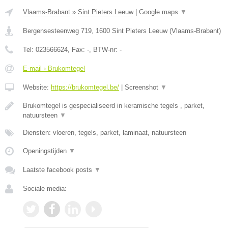
Vlaams-Brabant
»
Sint Pieters Leeuw
|
Google maps
▼
Bergensesteenweg 719
,
1600
Sint Pieters Leeuw
(
Vlaams-Brabant
)
Tel:
023566624
, Fax:
-
, BTW-nr:
-
E-mail › Brukomtegel
Website:
https://brukomtegel.be/
|
Screenshot
▼
Brukomtegel is gespecialiseerd in keramische tegels , parket,
natuursteen
▼
Diensten: vloeren, tegels, parket, laminaat, natuursteen
Openingstijden
▼
Laatste facebook posts
▼
Sociale media: