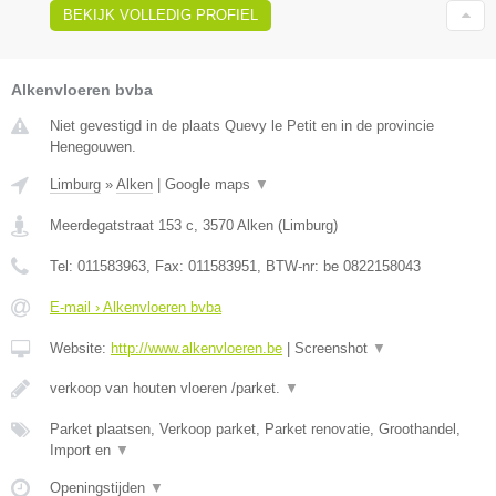
BEKIJK VOLLEDIG PROFIEL
Alkenvloeren bvba
Niet gevestigd in de plaats Quevy le Petit en in de provincie
Henegouwen.
Limburg
»
Alken
|
Google maps
▼
Meerdegatstraat 153 c
,
3570
Alken
(
Limburg
)
Tel:
011583963
, Fax:
011583951
, BTW-nr:
be 0822158043
E-mail › Alkenvloeren bvba
Website:
http://www.alkenvloeren.be
|
Screenshot
▼
verkoop van houten vloeren /parket.
▼
Parket plaatsen, Verkoop parket, Parket renovatie, Groothandel,
Import en
▼
Openingstijden
▼