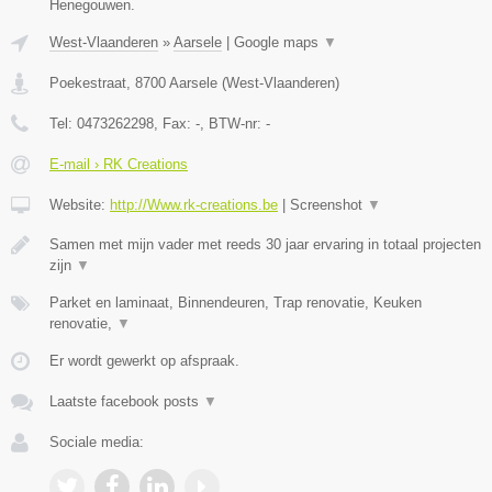
Henegouwen.
West-Vlaanderen
»
Aarsele
|
Google maps
▼
Poekestraat
,
8700
Aarsele
(
West-Vlaanderen
)
Tel:
0473262298
, Fax:
-
, BTW-nr:
-
E-mail › RK Creations
Website:
http://Www.rk-creations.be
|
Screenshot
▼
Samen met mijn vader met reeds 30 jaar ervaring in totaal projecten
zijn
▼
Parket en laminaat, Binnendeuren, Trap renovatie, Keuken
renovatie,
▼
Er wordt gewerkt op afspraak.
Laatste facebook posts
▼
Sociale media: