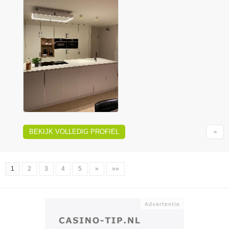
BEKIJK VOLLEDIG PROFIEL
1
2
3
4
5
»
»»