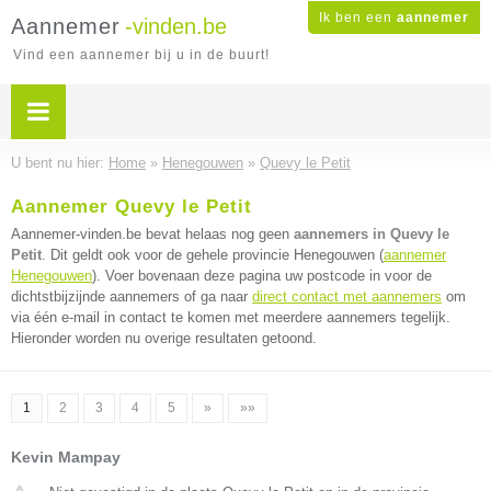
Ik ben een
aannemer
Aannemer
-vinden.be
Vind een aannemer bij u in de buurt!
U bent nu hier:
Home
»
Henegouwen
»
Quevy le Petit
Aannemer Quevy le Petit
Aannemer-vinden.be bevat helaas nog geen
aannemers in Quevy le
Petit
. Dit geldt ook voor de gehele provincie Henegouwen (
aannemer
Henegouwen
). Voer bovenaan deze pagina uw postcode in voor de
dichtstbijzijnde aannemers of ga naar
direct contact met aannemers
om
via één e-mail in contact te komen met meerdere aannemers tegelijk.
Hieronder worden nu overige resultaten getoond.
1
2
3
4
5
»
»»
Kevin Mampay