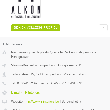
BEKIJK VOLLEDIG PROFIEL
TR-Interiors
Niet gevestigd in de plaats Quevy le Petit en in de provincie
Henegouwen.
Vlaams-Brabant
»
Kampenhout
|
Google maps
▼
Terloonstraat 15
,
1910
Kampenhout
(
Vlaams-Brabant
)
Tel:
0468/41.72.97
, Fax:
-
, BTW-nr:
0740.461.772
E-mail › TR-Interiors
Website:
http://www.tr-interiors.be
|
Screenshot
▼