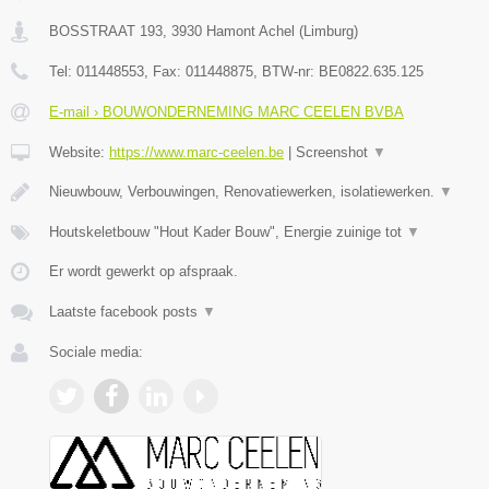
BOSSTRAAT 193
,
3930
Hamont Achel
(
Limburg
)
Tel:
011448553
, Fax:
011448875
, BTW-nr:
BE0822.635.125
E-mail › BOUWONDERNEMING MARC CEELEN BVBA
Website:
https://www.marc-ceelen.be
|
Screenshot
▼
Nieuwbouw, Verbouwingen, Renovatiewerken, isolatiewerken.
▼
Houtskeletbouw "Hout Kader Bouw", Energie zuinige tot
▼
Er wordt gewerkt op afspraak.
Laatste facebook posts
▼
Sociale media: