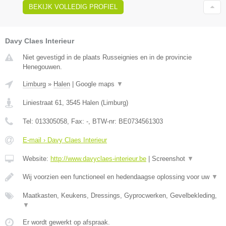
BEKIJK VOLLEDIG PROFIEL
Davy Claes Interieur
Niet gevestigd in de plaats Russeignies en in de provincie
Henegouwen.
Limburg
»
Halen
|
Google maps
▼
Liniestraat 61
,
3545
Halen
(
Limburg
)
Tel:
013305058
, Fax:
-
, BTW-nr:
BE0734561303
E-mail › Davy Claes Interieur
Website:
http://www.davyclaes-interieur.be
|
Screenshot
▼
Wij voorzien een functioneel en hedendaagse oplossing voor uw
▼
Maatkasten, Keukens, Dressings, Gyprocwerken, Gevelbekleding,
▼
Er wordt gewerkt op afspraak.