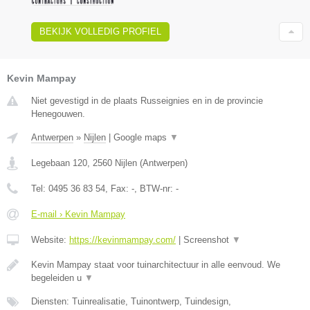
BEKIJK VOLLEDIG PROFIEL
Kevin Mampay
Niet gevestigd in de plaats Russeignies en in de provincie
Henegouwen.
Antwerpen
»
Nijlen
|
Google maps
▼
Legebaan 120
,
2560
Nijlen
(
Antwerpen
)
Tel:
0495 36 83 54
, Fax:
-
, BTW-nr:
-
E-mail › Kevin Mampay
Website:
https://kevinmampay.com/
|
Screenshot
▼
Kevin Mampay staat voor tuinarchitectuur in alle eenvoud. We
begeleiden u
▼
Diensten: Tuinrealisatie, Tuinontwerp, Tuindesign,