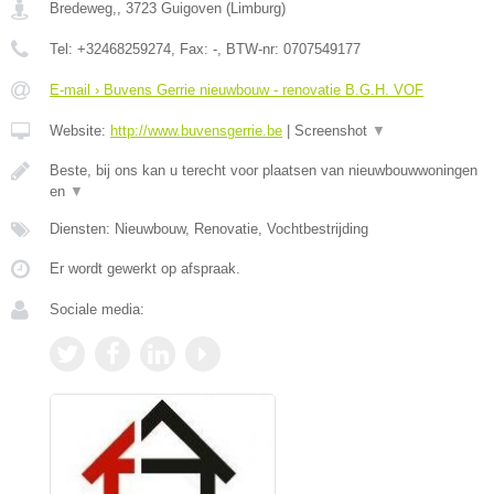
Bredeweg,
,
3723
Guigoven
(
Limburg
)
Tel:
+32468259274
, Fax:
-
, BTW-nr:
0707549177
E-mail › Buvens Gerrie nieuwbouw - renovatie B.G.H. VOF
Website:
http://www.buvensgerrie.be
|
Screenshot
▼
Beste, bij ons kan u terecht voor plaatsen van nieuwbouwwoningen
en
▼
Diensten: Nieuwbouw, Renovatie, Vochtbestrijding
Er wordt gewerkt op afspraak.
Sociale media: