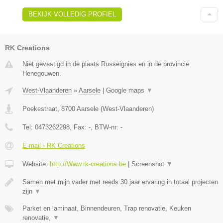
BEKIJK VOLLEDIG PROFIEL
RK Creations
Niet gevestigd in de plaats Russeignies en in de provincie
Henegouwen.
West-Vlaanderen
»
Aarsele
|
Google maps
▼
Poekestraat
,
8700
Aarsele
(
West-Vlaanderen
)
Tel:
0473262298
, Fax:
-
, BTW-nr:
-
E-mail › RK Creations
Website:
http://Www.rk-creations.be
|
Screenshot
▼
Samen met mijn vader met reeds 30 jaar ervaring in totaal projecten
zijn
▼
Parket en laminaat, Binnendeuren, Trap renovatie, Keuken
renovatie,
▼