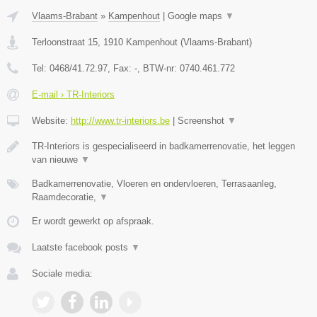
Vlaams-Brabant
»
Kampenhout
|
Google maps
▼
Terloonstraat 15
,
1910
Kampenhout
(
Vlaams-Brabant
)
Tel:
0468/41.72.97
, Fax:
-
, BTW-nr:
0740.461.772
E-mail › TR-Interiors
Website:
http://www.tr-interiors.be
|
Screenshot
▼
TR-Interiors is gespecialiseerd in badkamerrenovatie, het leggen
van nieuwe
▼
Badkamerrenovatie, Vloeren en ondervloeren, Terrasaanleg,
Raamdecoratie,
▼
Er wordt gewerkt op afspraak.
Laatste facebook posts
▼
Sociale media: