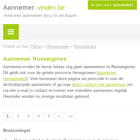
Ik ben een
aannemer
Aannemer
-vinden.be
Vind een aannemer bij u in de buurt!
U bent nu hier:
Home
»
Henegouwen
»
Russeignies
Aannemer Russeignies
Aannemer-vinden.be bevat helaas nog geen
aannemers in Russeignies
.
Dit geldt ook voor de gehele provincie Henegouwen (
aannemer
Henegouwen
). Voer bovenaan deze pagina uw postcode in voor de
dichtstbijzijnde aannemers of ga naar
direct contact met aannemers
om
via één e-mail in contact te komen met meerdere aannemers tegelijk.
Hieronder worden nu overige resultaten getoond.
1
2
3
4
5
»
»»
Brukomtegel