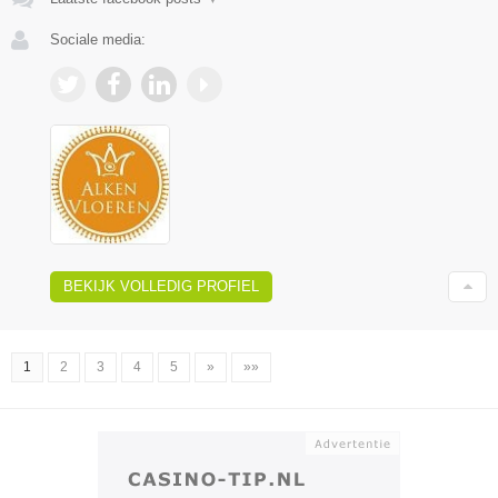
Sociale media:
BEKIJK VOLLEDIG PROFIEL
1
2
3
4
5
»
»»