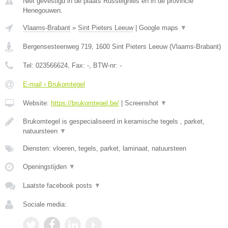
Niet gevestigd in de plaats Russeignies en in de provincie
Henegouwen.
Vlaams-Brabant
»
Sint Pieters Leeuw
|
Google maps
▼
Bergensesteenweg 719
,
1600
Sint Pieters Leeuw
(
Vlaams-Brabant
)
Tel:
023566624
, Fax:
-
, BTW-nr:
-
E-mail › Brukomtegel
Website:
https://brukomtegel.be/
|
Screenshot
▼
Brukomtegel is gespecialiseerd in keramische tegels , parket,
natuursteen
▼
Diensten: vloeren, tegels, parket, laminaat, natuursteen
Openingstijden
▼
Laatste facebook posts
▼
Sociale media: