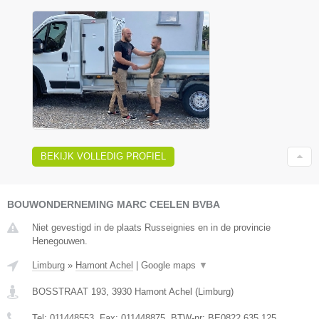
BEKIJK VOLLEDIG PROFIEL
BOUWONDERNEMING MARC CEELEN BVBA
Niet gevestigd in de plaats Russeignies en in de provincie
Henegouwen.
Limburg
»
Hamont Achel
|
Google maps
▼
BOSSTRAAT 193
,
3930
Hamont Achel
(
Limburg
)
Tel:
011448553
, Fax:
011448875
, BTW-nr:
BE0822.635.125