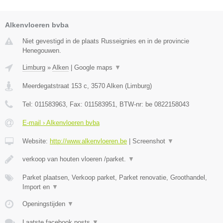
Alkenvloeren bvba
Niet gevestigd in de plaats Russeignies en in de provincie
Henegouwen.
Limburg
»
Alken
|
Google maps
▼
Meerdegatstraat 153 c
,
3570
Alken
(
Limburg
)
Tel:
011583963
, Fax:
011583951
, BTW-nr:
be 0822158043
E-mail › Alkenvloeren bvba
Website:
http://www.alkenvloeren.be
|
Screenshot
▼
verkoop van houten vloeren /parket.
▼
Parket plaatsen, Verkoop parket, Parket renovatie, Groothandel,
Import en
▼
Openingstijden
▼
Laatste facebook posts
▼