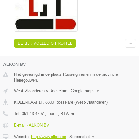
BEKIJK VOLLEDIG PROFIEL
ALKON BV
Niet gevestigd in de plaats Russeignies en in de provincie
Henegouwen.
West-Vlaanderen
»
Roeselare
|
Google maps
▼
KOLENKAAI 1F
,
8800
Roeselare
(
West-Vlaanderen
)
Tel:
051 43 47 51
, Fax:
-
, BTW-nr:
-
E-mail › ALKON BV
Website:
http://www.alkon.be
|
Screenshot
▼