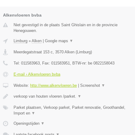
Alkenvloeren bvba
Niet gevestigd in de plaats Saint Ghislain en in de provincie
Henegouwen.
Limburg
»
Alken
|
Google maps
▼
Meerdegatstraat 153 c
,
3570
Alken
(
Limburg
)
Tel:
011583963
, Fax:
011583951
, BTW-nr:
be 0822158043
E-mail › Alkenvloeren bvba
Website:
http://www.alkenvloeren.be
|
Screenshot
▼
verkoop van houten vloeren /parket.
▼
Parket plaatsen, Verkoop parket, Parket renovatie, Groothandel,
Import en
▼
Openingstijden
▼
Laatste facebook posts
▼