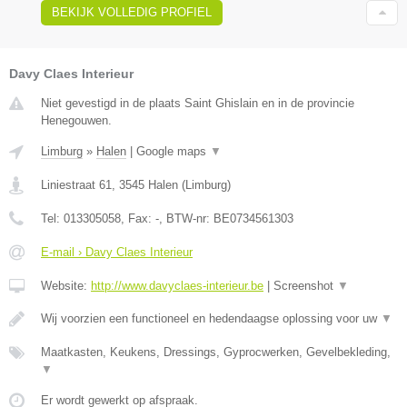
BEKIJK VOLLEDIG PROFIEL
Davy Claes Interieur
Niet gevestigd in de plaats Saint Ghislain en in de provincie
Henegouwen.
Limburg
»
Halen
|
Google maps
▼
Liniestraat 61
,
3545
Halen
(
Limburg
)
Tel:
013305058
, Fax:
-
, BTW-nr:
BE0734561303
E-mail › Davy Claes Interieur
Website:
http://www.davyclaes-interieur.be
|
Screenshot
▼
Wij voorzien een functioneel en hedendaagse oplossing voor uw
▼
Maatkasten, Keukens, Dressings, Gyprocwerken, Gevelbekleding,
▼
Er wordt gewerkt op afspraak.