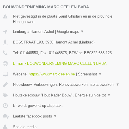
BOUWONDERNEMING MARC CEELEN BVBA
Niet gevestigd in de plaats Saint Ghislain en in de provincie
Henegouwen.
Limburg
»
Hamont Achel
|
Google maps
▼
BOSSTRAAT 193
,
3930
Hamont Achel
(
Limburg
)
Tel:
011448553
, Fax:
011448875
, BTW-nr:
BE0822.635.125
E-mail › BOUWONDERNEMING MARC CEELEN BVBA
Website:
https://www.marc-ceelen.be
|
Screenshot
▼
Nieuwbouw, Verbouwingen, Renovatiewerken, isolatiewerken.
▼
Houtskeletbouw "Hout Kader Bouw", Energie zuinige tot
▼
Er wordt gewerkt op afspraak.
Laatste facebook posts
▼
Sociale media: