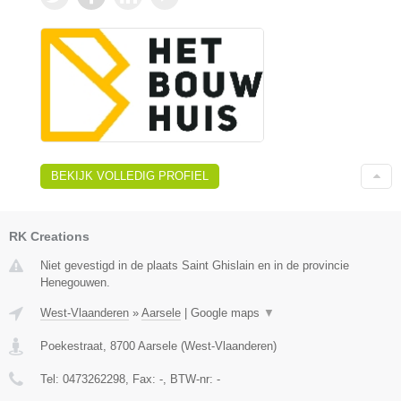
BEKIJK VOLLEDIG PROFIEL
RK Creations
Niet gevestigd in de plaats Saint Ghislain en in de provincie
Henegouwen.
West-Vlaanderen
»
Aarsele
|
Google maps
▼
Poekestraat
,
8700
Aarsele
(
West-Vlaanderen
)
Tel:
0473262298
, Fax:
-
, BTW-nr:
-