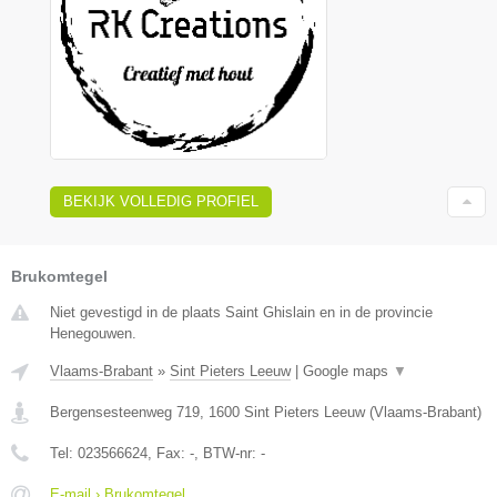
BEKIJK VOLLEDIG PROFIEL
Brukomtegel
Niet gevestigd in de plaats Saint Ghislain en in de provincie
Henegouwen.
Vlaams-Brabant
»
Sint Pieters Leeuw
|
Google maps
▼
Bergensesteenweg 719
,
1600
Sint Pieters Leeuw
(
Vlaams-Brabant
)
Tel:
023566624
, Fax:
-
, BTW-nr:
-
E-mail › Brukomtegel