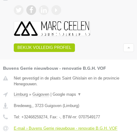
BEKIJK VOLLEDIG PROFIEL
Buvens Gerrie nieuwbouw - renovatie B.G.H. VOF
Niet gevestigd in de plaats Saint Ghislain en in de provincie
Henegouwen.
Limburg
»
Guigoven
|
Google maps
▼
Bredeweg,
,
3723
Guigoven
(
Limburg
)
Tel:
+32468259274
, Fax:
-
, BTW-nr:
0707549177
E-mail › Buvens Gerrie nieuwbouw - renovatie B.G.H. VOF