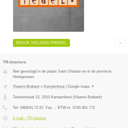
BEKIJK VOLLEDIG PROFIEL
TR-Interiors
Niet gevestigd in de plaats Saint Ghislain en in de provincie
Henegouwen.
Vlaams-Brabant
»
Kampenhout
|
Google maps
▼
Terloonstraat 15
,
1910
Kampenhout
(
Vlaams-Brabant
)
Tel:
0468/41.72.97
, Fax:
-
, BTW-nr:
0740.461.772
E-mail › TR-Interiors