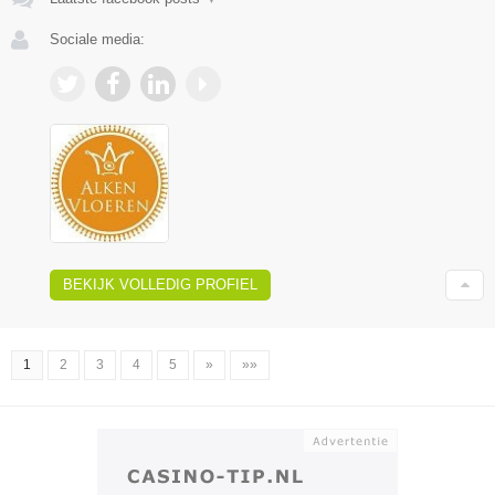
Sociale media:
BEKIJK VOLLEDIG PROFIEL
1
2
3
4
5
»
»»