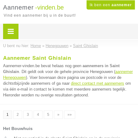
Ik ben een
aannemer
Aannemer
-vinden.be
Vind een aannemer bij u in de buurt!
U bent nu hier:
Home
»
Henegouwen
»
Saint Ghislain
Aannemer Saint Ghislain
Aannemer-vinden.be bevat helaas nog geen
aannemers in Saint
Ghislain
. Dit geldt ook voor de gehele provincie Henegouwen (
aannemer
Henegouwen
). Voer bovenaan deze pagina uw postcode in voor de
dichtstbijzijnde aannemers of ga naar
direct contact met aannemers
om
via één e-mail in contact te komen met meerdere aannemers tegelijk.
Hieronder worden nu overige resultaten getoond.
1
2
3
4
5
»
»»
Het Bouwhuis