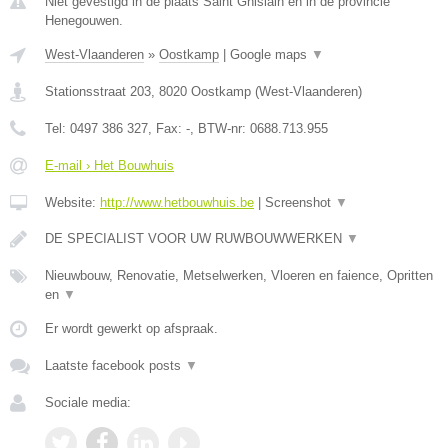
Niet gevestigd in de plaats Saint Ghislain en in de provincie
Henegouwen.
West-Vlaanderen
»
Oostkamp
|
Google maps
▼
Stationsstraat 203
,
8020
Oostkamp
(
West-Vlaanderen
)
Tel:
0497 386 327
, Fax:
-
, BTW-nr:
0688.713.955
E-mail › Het Bouwhuis
Website:
http://www.hetbouwhuis.be
|
Screenshot
▼
DE SPECIALIST VOOR UW RUWBOUWWERKEN
▼
Nieuwbouw, Renovatie, Metselwerken, Vloeren en faience, Opritten
en
▼
Er wordt gewerkt op afspraak.
Laatste facebook posts
▼
Sociale media: