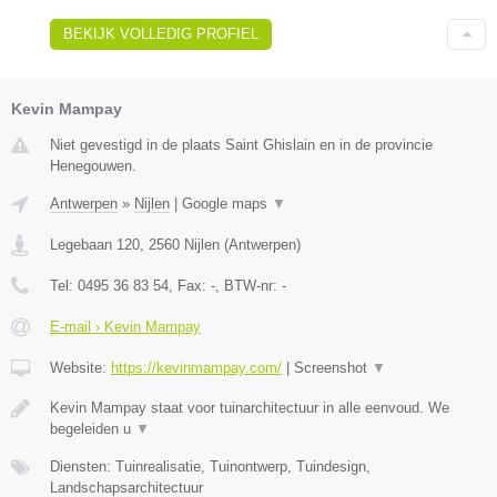
BEKIJK VOLLEDIG PROFIEL
Kevin Mampay
Niet gevestigd in de plaats Saint Ghislain en in de provincie
Henegouwen.
Antwerpen
»
Nijlen
|
Google maps
▼
Legebaan 120
,
2560
Nijlen
(
Antwerpen
)
Tel:
0495 36 83 54
, Fax:
-
, BTW-nr:
-
E-mail › Kevin Mampay
Website:
https://kevinmampay.com/
|
Screenshot
▼
Kevin Mampay staat voor tuinarchitectuur in alle eenvoud. We
begeleiden u
▼
Diensten: Tuinrealisatie, Tuinontwerp, Tuindesign,
Landschapsarchitectuur