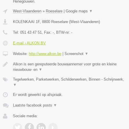
Henegouwen.
West-Vlaanderen
»
Roeselare
|
Google maps
▼
KOLENKAAI 1F
,
8800
Roeselare
(
West-Vlaanderen
)
Tel:
051 43 47 51
, Fax:
-
, BTW-nr:
-
E-mail › ALKON BV
Website:
http://www.alkon.be
|
Screenshot
▼
Alkon is een gereputeerde bouwaannemer voor grote en kleine
nieuwbouw- en
▼
Tegelwerken, Parketwerken, Schilderwerken, Binnen - Schrijnwerk,
▼
Er wordt gewerkt op afspraak.
Laatste facebook posts
▼
Sociale media: