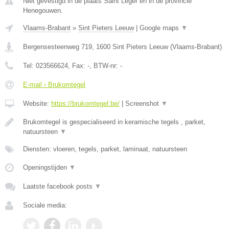
Niet gevestigd in de plaats Saint Leger en in de provincie
Henegouwen.
Vlaams-Brabant
»
Sint Pieters Leeuw
|
Google maps
▼
Bergensesteenweg 719
,
1600
Sint Pieters Leeuw
(
Vlaams-Brabant
)
Tel:
023566624
, Fax:
-
, BTW-nr:
-
E-mail › Brukomtegel
Website:
https://brukomtegel.be/
|
Screenshot
▼
Brukomtegel is gespecialiseerd in keramische tegels , parket,
natuursteen
▼
Diensten: vloeren, tegels, parket, laminaat, natuursteen
Openingstijden
▼
Laatste facebook posts
▼
Sociale media: