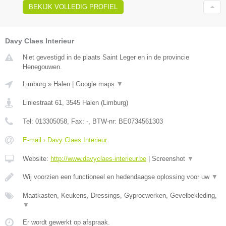
BEKIJK VOLLEDIG PROFIEL
Davy Claes Interieur
Niet gevestigd in de plaats Saint Leger en in de provincie
Henegouwen.
Limburg
»
Halen
|
Google maps
▼
Liniestraat 61
,
3545
Halen
(
Limburg
)
Tel:
013305058
, Fax:
-
, BTW-nr:
BE0734561303
E-mail › Davy Claes Interieur
Website:
http://www.davyclaes-interieur.be
|
Screenshot
▼
Wij voorzien een functioneel en hedendaagse oplossing voor uw
▼
Maatkasten, Keukens, Dressings, Gyprocwerken, Gevelbekleding,
▼
Er wordt gewerkt op afspraak.