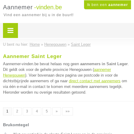
Ik ben een
aannemer
Aannemer
-vinden.be
Vind een aannemer bij u in de buurt!
U bent nu hier:
Home
»
Henegouwen
»
Saint Leger
Aannemer Saint Leger
Aannemer-vinden.be bevat helaas nog geen
aannemers in Saint Leger
.
Dit geldt ook voor de gehele provincie Henegouwen (
aannemer
Henegouwen
). Voer bovenaan deze pagina uw postcode in voor de
dichtstbijzijnde aannemers of ga naar
direct contact met aannemers
om
via één e-mail in contact te komen met meerdere aannemers tegelijk.
Hieronder worden nu overige resultaten getoond.
1
2
3
4
5
»
»»
Brukomtegel