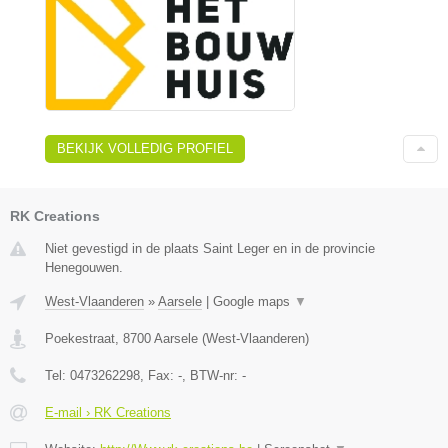
BEKIJK VOLLEDIG PROFIEL
RK Creations
Niet gevestigd in de plaats Saint Leger en in de provincie
Henegouwen.
West-Vlaanderen
»
Aarsele
|
Google maps
▼
Poekestraat
,
8700
Aarsele
(
West-Vlaanderen
)
Tel:
0473262298
, Fax:
-
, BTW-nr:
-
E-mail › RK Creations