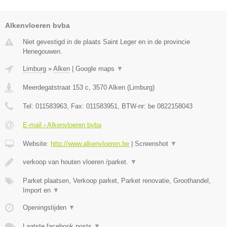
Alkenvloeren bvba
Niet gevestigd in de plaats Saint Leger en in de provincie
Henegouwen.
Limburg
»
Alken
|
Google maps
▼
Meerdegatstraat 153 c
,
3570
Alken
(
Limburg
)
Tel:
011583963
, Fax:
011583951
, BTW-nr:
be 0822158043
E-mail › Alkenvloeren bvba
Website:
http://www.alkenvloeren.be
|
Screenshot
▼
verkoop van houten vloeren /parket.
▼
Parket plaatsen, Verkoop parket, Parket renovatie, Groothandel,
Import en
▼
Openingstijden
▼
Laatste facebook posts
▼