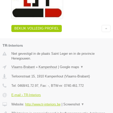
BEKIJK VOLLEDIG PROFIEL
TR-Interiors
Niet gevestigd in de plaats Saint Leger en in de provincie
Henegouwen.
Vlaams-Brabant
»
Kampenhout
|
Google maps
▼
Terloonstraat 15
,
1910
Kampenhout
(
Vlaams-Brabant
)
Tel:
0468/41.72.97
, Fax:
-
, BTW-nr:
0740.461.772
E-mail › TR-Interiors
Website:
http://www.tr-interiors.be
|
Screenshot
▼