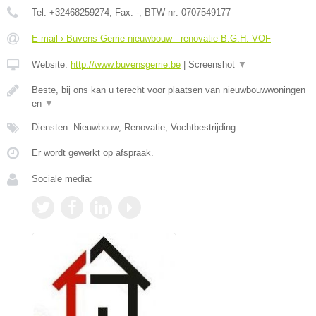
Tel:
+32468259274
, Fax:
-
, BTW-nr:
0707549177
E-mail › Buvens Gerrie nieuwbouw - renovatie B.G.H. VOF
Website:
http://www.buvensgerrie.be
|
Screenshot
▼
Beste, bij ons kan u terecht voor plaatsen van nieuwbouwwoningen
en
▼
Diensten: Nieuwbouw, Renovatie, Vochtbestrijding
Er wordt gewerkt op afspraak.
Sociale media: