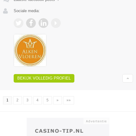
Sociale media:
BEKIJK VOLLEDIG PROFIEL
1
2
3
4
5
»
»»