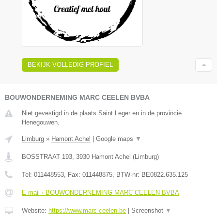
BEKIJK VOLLEDIG PROFIEL
BOUWONDERNEMING MARC CEELEN BVBA
Niet gevestigd in de plaats Saint Leger en in de provincie
Henegouwen.
Limburg
»
Hamont Achel
|
Google maps
▼
BOSSTRAAT 193
,
3930
Hamont Achel
(
Limburg
)
Tel:
011448553
, Fax:
011448875
, BTW-nr:
BE0822.635.125
E-mail › BOUWONDERNEMING MARC CEELEN BVBA
Website:
https://www.marc-ceelen.be
|
Screenshot
▼