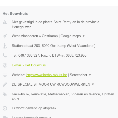
Het Bouwhuis
Niet gevestigd in de plaats Saint Remy en in de provincie
Henegouwen.
West-Vlaanderen
»
Oostkamp
|
Google maps
▼
Stationsstraat 203
,
8020
Oostkamp
(
West-Vlaanderen
)
Tel:
0497 386 327
, Fax:
-
, BTW-nr:
0688.713.955
E-mail › Het Bouwhuis
Website:
http://www.hetbouwhuis.be
|
Screenshot
▼
DE SPECIALIST VOOR UW RUWBOUWWERKEN
▼
Nieuwbouw, Renovatie, Metselwerken, Vloeren en faience, Opritten
en
▼
Er wordt gewerkt op afspraak.
Laatste facebook posts
▼