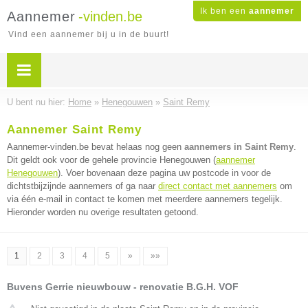
Ik ben een
aannemer
Aannemer
-vinden.be
Vind een aannemer bij u in de buurt!
U bent nu hier:
Home
»
Henegouwen
»
Saint Remy
Aannemer Saint Remy
Aannemer-vinden.be bevat helaas nog geen
aannemers in Saint Remy
.
Dit geldt ook voor de gehele provincie Henegouwen (
aannemer
Henegouwen
). Voer bovenaan deze pagina uw postcode in voor de
dichtstbijzijnde aannemers of ga naar
direct contact met aannemers
om
via één e-mail in contact te komen met meerdere aannemers tegelijk.
Hieronder worden nu overige resultaten getoond.
1
2
3
4
5
»
»»
Buvens Gerrie nieuwbouw - renovatie B.G.H. VOF