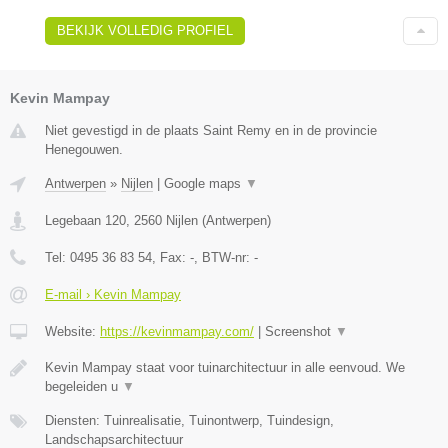
BEKIJK VOLLEDIG PROFIEL
Kevin Mampay
Niet gevestigd in de plaats Saint Remy en in de provincie
Henegouwen.
Antwerpen
»
Nijlen
|
Google maps
▼
Legebaan 120
,
2560
Nijlen
(
Antwerpen
)
Tel:
0495 36 83 54
, Fax:
-
, BTW-nr:
-
E-mail › Kevin Mampay
Website:
https://kevinmampay.com/
|
Screenshot
▼
Kevin Mampay staat voor tuinarchitectuur in alle eenvoud. We
begeleiden u
▼
Diensten: Tuinrealisatie, Tuinontwerp, Tuindesign,
Landschapsarchitectuur