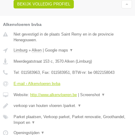
BEKIJK VOLLEDIG PROFIEL
Alkenvloeren bvba
Niet gevestigd in de plaats Saint Remy en in de provincie
Henegouwen.
Limburg
»
Alken
|
Google maps
▼
Meerdegatstraat 153 c
,
3570
Alken
(
Limburg
)
Tel:
011583963
, Fax:
011583951
, BTW-nr:
be 0822158043
E-mail › Alkenvloeren bvba
Website:
http://www.alkenvloeren.be
|
Screenshot
▼
verkoop van houten vloeren /parket.
▼
Parket plaatsen, Verkoop parket, Parket renovatie, Groothandel,
Import en
▼
Openingstijden
▼