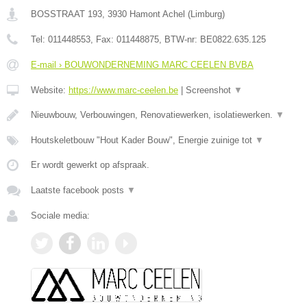
BOSSTRAAT 193
,
3930
Hamont Achel
(
Limburg
)
Tel:
011448553
, Fax:
011448875
, BTW-nr:
BE0822.635.125
E-mail › BOUWONDERNEMING MARC CEELEN BVBA
Website:
https://www.marc-ceelen.be
|
Screenshot
▼
Nieuwbouw, Verbouwingen, Renovatiewerken, isolatiewerken.
▼
Houtskeletbouw "Hout Kader Bouw", Energie zuinige tot
▼
Er wordt gewerkt op afspraak.
Laatste facebook posts
▼
Sociale media: