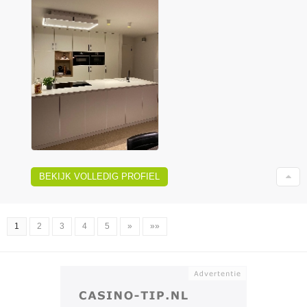
BEKIJK VOLLEDIG PROFIEL
1
2
3
4
5
»
»»