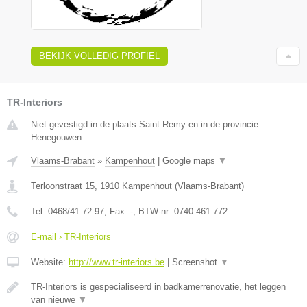
BEKIJK VOLLEDIG PROFIEL
TR-Interiors
Niet gevestigd in de plaats Saint Remy en in de provincie
Henegouwen.
Vlaams-Brabant
»
Kampenhout
|
Google maps
▼
Terloonstraat 15
,
1910
Kampenhout
(
Vlaams-Brabant
)
Tel:
0468/41.72.97
, Fax:
-
, BTW-nr:
0740.461.772
E-mail › TR-Interiors
Website:
http://www.tr-interiors.be
|
Screenshot
▼
TR-Interiors is gespecialiseerd in badkamerrenovatie, het leggen
van nieuwe
▼