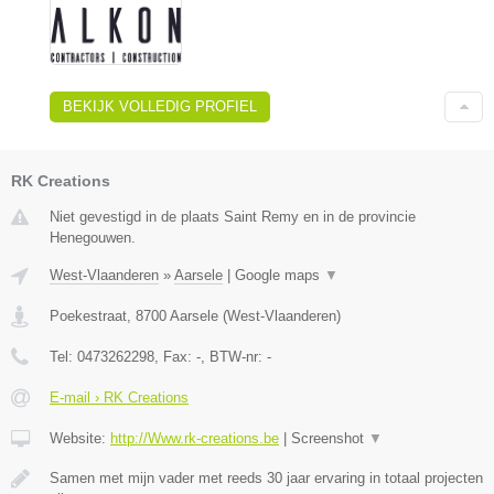
BEKIJK VOLLEDIG PROFIEL
RK Creations
Niet gevestigd in de plaats Saint Remy en in de provincie
Henegouwen.
West-Vlaanderen
»
Aarsele
|
Google maps
▼
Poekestraat
,
8700
Aarsele
(
West-Vlaanderen
)
Tel:
0473262298
, Fax:
-
, BTW-nr:
-
E-mail › RK Creations
Website:
http://Www.rk-creations.be
|
Screenshot
▼
Samen met mijn vader met reeds 30 jaar ervaring in totaal projecten