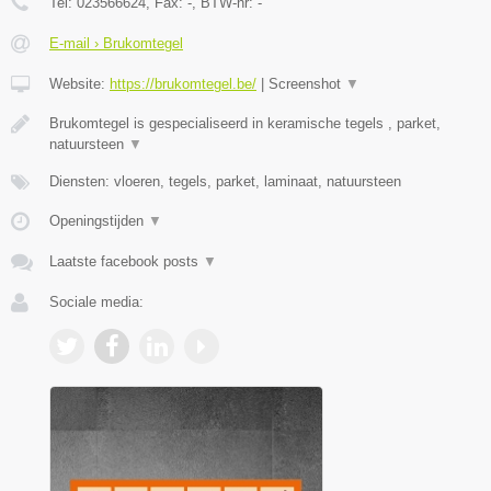
Tel:
023566624
, Fax:
-
, BTW-nr:
-
E-mail › Brukomtegel
Website:
https://brukomtegel.be/
|
Screenshot
▼
Brukomtegel is gespecialiseerd in keramische tegels , parket,
natuursteen
▼
Diensten: vloeren, tegels, parket, laminaat, natuursteen
Openingstijden
▼
Laatste facebook posts
▼
Sociale media: