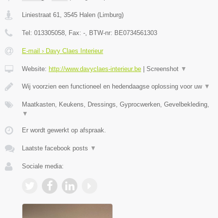
Liniestraat 61
,
3545
Halen
(
Limburg
)
Tel:
013305058
, Fax:
-
, BTW-nr:
BE0734561303
E-mail › Davy Claes Interieur
Website:
http://www.davyclaes-interieur.be
|
Screenshot
▼
Wij voorzien een functioneel en hedendaagse oplossing voor uw
▼
Maatkasten, Keukens, Dressings, Gyprocwerken, Gevelbekleding,
▼
Er wordt gewerkt op afspraak.
Laatste facebook posts
▼
Sociale media: