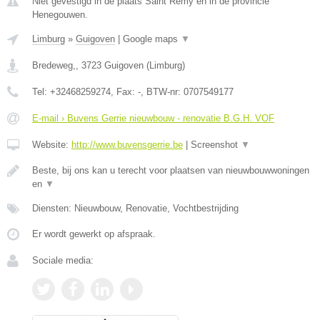
Niet gevestigd in de plaats Saint Remy en in de provincie
Henegouwen.
Limburg
»
Guigoven
|
Google maps
▼
Bredeweg,
,
3723
Guigoven
(
Limburg
)
Tel:
+32468259274
, Fax:
-
, BTW-nr:
0707549177
E-mail › Buvens Gerrie nieuwbouw - renovatie B.G.H. VOF
Website:
http://www.buvensgerrie.be
|
Screenshot
▼
Beste, bij ons kan u terecht voor plaatsen van nieuwbouwwoningen
en
▼
Diensten: Nieuwbouw, Renovatie, Vochtbestrijding
Er wordt gewerkt op afspraak.
Sociale media: