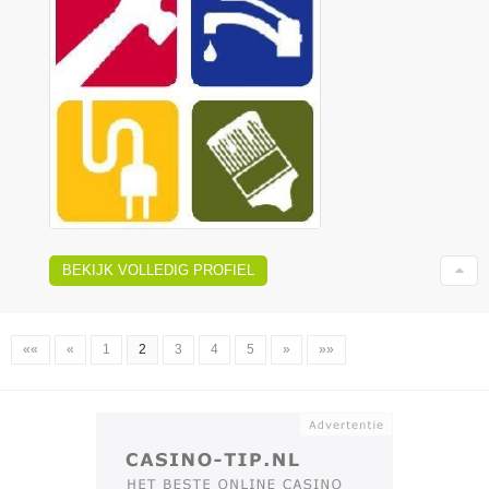
BEKIJK VOLLEDIG PROFIEL
««
«
1
2
3
4
5
»
»»