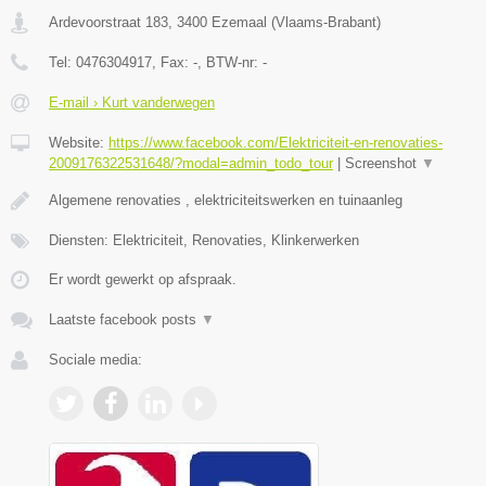
Ardevoorstraat 183
,
3400
Ezemaal
(
Vlaams-Brabant
)
Tel:
0476304917
, Fax:
-
, BTW-nr:
-
E-mail › Kurt vanderwegen
Website:
https://www.facebook.com/Elektriciteit-en-renovaties-
2009176322531648/?modal=admin_todo_tour
|
Screenshot
▼
Algemene renovaties , elektriciteitswerken en tuinaanleg
Diensten: Elektriciteit, Renovaties, Klinkerwerken
Er wordt gewerkt op afspraak.
Laatste facebook posts
▼
Sociale media: