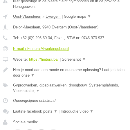
Niet gevestigd in de plaats Saint Symphorien en in de provincie
Henegouwen.
Oost-Vlaanderen
»
Evergem
|
Google maps
▼
Delori-Maeslaan
,
9940
Evergem
(
Oost-Vlaanderen
)
Tel:
+32 (0)9 296 69 34
, Fax:
-
, BTW-nr:
0746.973.937
E-mail › Finitura Afwerkingsbedrijf
Website:
https://finitura.be/
|
Screenshot
▼
Heb je nood aan een mooie en duurzame oplossing? Laat je leiden
door onze
▼
Gyprocwerken, gipsplaatwerken, droogbouw, Systeemplafonds,
Vloerisolatie,
▼
Openingstijden onbekend
Laatste facebook posts
▼
|
Introductie video
▼
Sociale media: