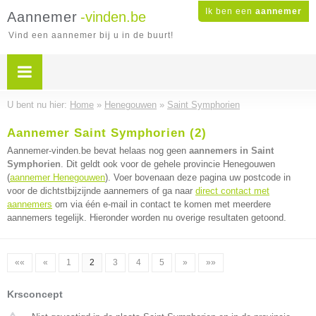
Ik ben een
aannemer
Aannemer
-vinden.be
Vind een aannemer bij u in de buurt!
U bent nu hier:
Home
»
Henegouwen
»
Saint Symphorien
Aannemer Saint Symphorien (2)
Aannemer-vinden.be bevat helaas nog geen
aannemers in Saint
Symphorien
. Dit geldt ook voor de gehele provincie Henegouwen
(
aannemer Henegouwen
). Voer bovenaan deze pagina uw postcode in
voor de dichtstbijzijnde aannemers of ga naar
direct contact met
aannemers
om via één e-mail in contact te komen met meerdere
aannemers tegelijk. Hieronder worden nu overige resultaten getoond.
««
«
1
2
3
4
5
»
»»
Krsconcept