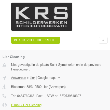
BEKIJK VOLLEDIG PROFIEL
Lier Cleaning
Niet gevestigd in de plaats Saint Symphorien en in de provincie
Henegouwen.
Antwerpen
»
Lier
|
Google maps
▼
Blokstraat 88/3
,
2500
Lier
(
Antwerpen
)
Tel:
0484769366
, Fax:
-
, BTW-nr:
BE0739818307
E-mail › Lier Cleaning