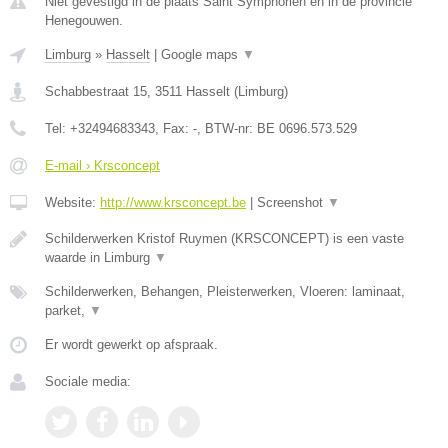
Niet gevestigd in de plaats Saint Symphorien en in de provincie
Henegouwen.
Limburg
»
Hasselt
|
Google maps
▼
Schabbestraat 15
,
3511
Hasselt
(
Limburg
)
Tel:
+32494683343
, Fax:
-
, BTW-nr:
BE 0696.573.529
E-mail › Krsconcept
Website:
http://www.krsconcept.be
|
Screenshot
▼
Schilderwerken Kristof Ruymen (KRSCONCEPT) is een vaste
waarde in Limburg
▼
Schilderwerken, Behangen, Pleisterwerken, Vloeren: laminaat,
parket,
▼
Er wordt gewerkt op afspraak.
Sociale media: