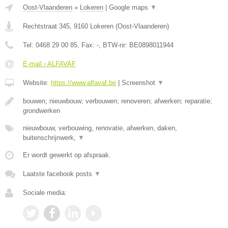
Oost-Vlaanderen
»
Lokeren
|
Google maps
▼
Rechtstraat 345
,
9160
Lokeren
(
Oost-Vlaanderen
)
Tel:
0468 29 00 85
, Fax:
-
, BTW-nr:
BE0898011944
E-mail › ALFAVAF
Website:
https://www.alfavaf.be
|
Screenshot
▼
bouwen; nieuwbouw; verbouwen; renoveren; afwerken; reparatie;
grondwerken
nieuwbouw, verbouwing, renovatie, afwerken, daken,
buitenschrijnwerk,
▼
Er wordt gewerkt op afspraak.
Laatste facebook posts
▼
Sociale media: