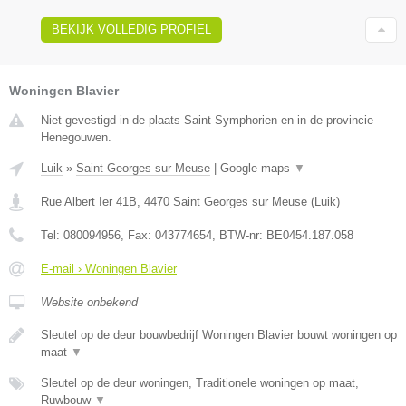
BEKIJK VOLLEDIG PROFIEL
Woningen Blavier
Niet gevestigd in de plaats Saint Symphorien en in de provincie
Henegouwen.
Luik
»
Saint Georges sur Meuse
|
Google maps
▼
Rue Albert Ier 41B
,
4470
Saint Georges sur Meuse
(
Luik
)
Tel:
080094956
, Fax:
043774654
, BTW-nr:
BE0454.187.058
E-mail › Woningen Blavier
Website onbekend
Sleutel op de deur bouwbedrijf Woningen Blavier bouwt woningen op
maat
▼
Sleutel op de deur woningen, Traditionele woningen op maat,
Ruwbouw
▼