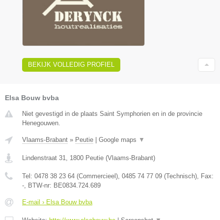
BEKIJK VOLLEDIG PROFIEL
Elsa Bouw bvba
Niet gevestigd in de plaats Saint Symphorien en in de provincie
Henegouwen.
Vlaams-Brabant
»
Peutie
|
Google maps
▼
Lindenstraat 31
,
1800
Peutie
(
Vlaams-Brabant
)
Tel:
0478 38 23 64 (Commercieel), 0485 74 77 09 (Technisch)
, Fax:
-
, BTW-nr:
BE0834.724.689
E-mail › Elsa Bouw bvba