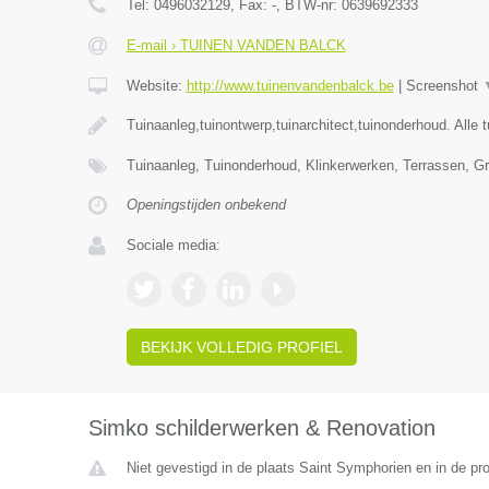
Tel:
0496032129
, Fax:
-
, BTW-nr:
0639692333
E-mail › TUINEN VANDEN BALCK
Website:
http://www.tuinenvandenbalck.be
|
Screenshot
Tuinaanleg,tuinontwerp,tuinarchitect,tuinonderhoud. Alle 
Tuinaanleg, Tuinonderhoud, Klinkerwerken, Terrassen,
Openingstijden onbekend
Sociale media:
BEKIJK VOLLEDIG PROFIEL
Simko schilderwerken & Renovation
Niet gevestigd in de plaats Saint Symphorien en in de p