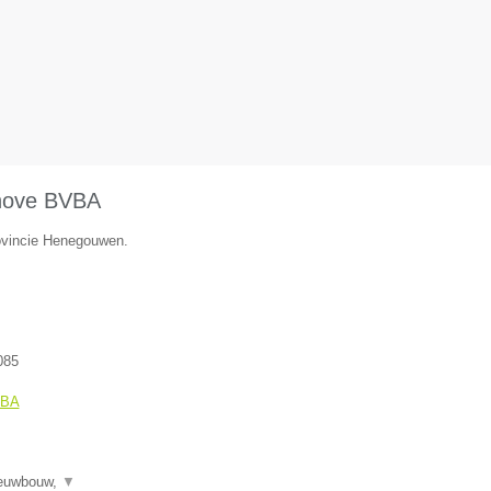
hove BVBA
rovincie Henegouwen.
085
VBA
ieuwbouw,
▼