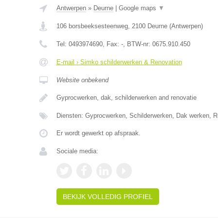
Antwerpen
»
Deurne
|
Google maps
▼
106 borsbeeksesteenweg
,
2100
Deurne
(
Antwerpen
)
Tel:
0493974690
, Fax:
-
, BTW-nr:
0675.910.450
E-mail › Simko schilderwerken & Renovation
Website onbekend
Gyprocwerken, dak, schilderwerken and renovatie
Diensten: Gyprocwerken, Schilderwerken, Dak werken, R
Er wordt gewerkt op afspraak.
Sociale media:
BEKIJK VOLLEDIG PROFIEL