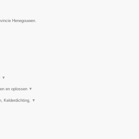
rovincie Henegouwen.
t
▼
nden en oplossen
▼
n, Kelderdichting,
▼