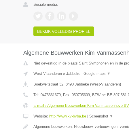
Sociale media:
BEKIJK VOLLEDIG PROFIEL
Algemene Bouwwerken Kim Vanmassen
Niet gevestigd in de plaats Saint Symphorien en in de p
West-Vlaanderen
»
Jabbeke
|
Google maps
▼
Boekweitstraat 32
,
8490
Jabbeke
(
West-Vlaanderen
)
Tel:
0473361679
, Fax:
050705609
, BTW-nr:
BE 897 581 
E-mail › Algemene Bouwwerken Kim Vanmassenhove B
Website:
http://www.kv-bvba.be
|
Screenshot
▼
Algemene bouwwerken: Nieuwbouw, verbouwingen, vern