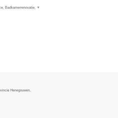
nce, Badkamerrenovatie,
▼
rovincie Henegouwen.