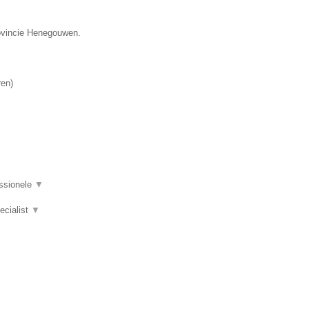
rovincie Henegouwen.
ren
)
essionele
▼
pecialist
▼