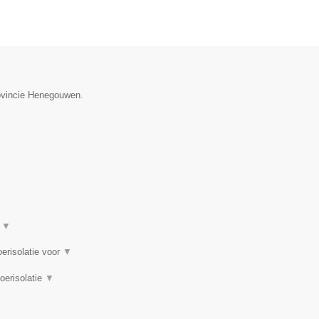
rovincie Henegouwen.
t
▼
oerisolatie voor
▼
loerisolatie
▼