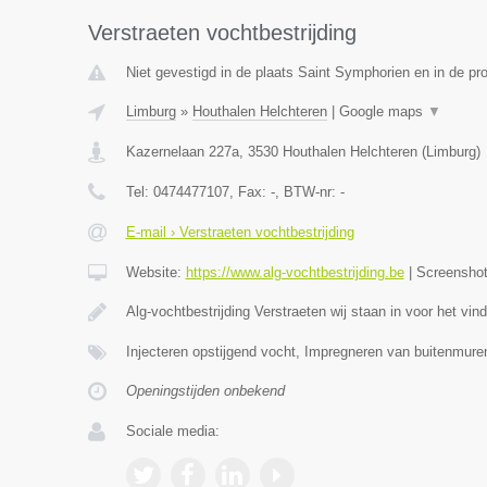
Verstraeten vochtbestrijding
Niet gevestigd in de plaats Saint Symphorien en in de p
Limburg
»
Houthalen Helchteren
|
Google maps
▼
Kazernelaan 227a
,
3530
Houthalen Helchteren
(
Limburg
)
Tel:
0474477107
, Fax:
-
, BTW-nr:
-
E-mail › Verstraeten vochtbestrijding
Website:
https://www.alg-vochtbestrijding.be
|
Screensho
Alg-vochtbestrijding Verstraeten wij staan in voor het vi
Injecteren opstijgend vocht, Impregneren van buitenmure
Openingstijden onbekend
Sociale media: