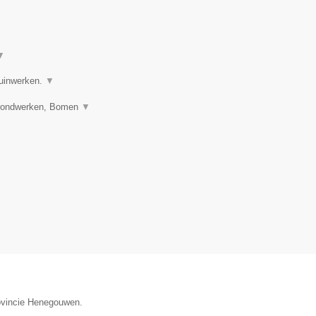
▼
tuinwerken.
▼
 Grondwerken, Bomen
▼
rovincie Henegouwen.