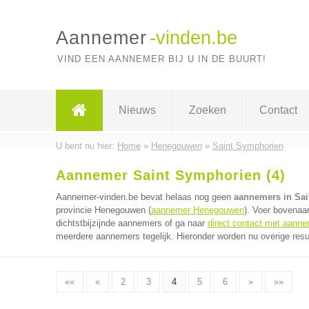
Aannemer
-vinden.be
VIND EEN AANNEMER BIJ U IN DE BUURT!
Nieuws
Zoeken
Contact
U bent nu hier:
Home
»
Henegouwen
»
Saint Symphorien
Aannemer Saint Symphorien (4)
Aannemer-vinden.be bevat helaas nog geen
aannemers in Sa
provincie Henegouwen (
aannemer Henegouwen
). Voer bovenaa
dichtstbijzijnde aannemers of ga naar
direct contact met aann
meerdere aannemers tegelijk. Hieronder worden nu overige resu
««
«
2
3
4
5
6
»
»»