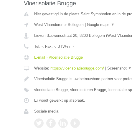
Vloerisolatie Brugge
Niet gevestigd in de plaats Saint Symphorien en in de p
West-Vlaanderen
»
Bellegem
|
Google maps
▼
Lieven Bauwensstraat 20
,
8200
Bellegem
(
West-Vlaande
Tel:
-
, Fax:
-
, BTW-nr:
-
E-mail › Vloerisolatie Brugge
Website:
https://vloerisolatiebrugge.com/
|
Screenshot
▼
Vloerisolatie Brugge is uw betrouwbare partner voor prof
vloerisolatie Brugge, vloer isoleren Brugge, loerisolatie s
Er wordt gewerkt op afspraak.
Sociale media: