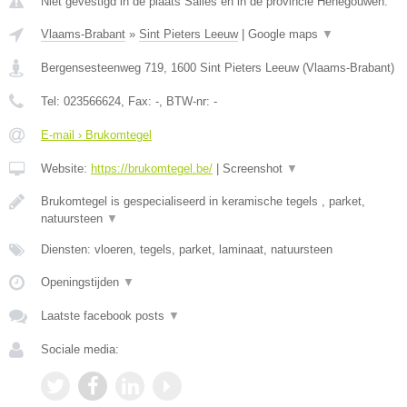
Niet gevestigd in de plaats Salles en in de provincie Henegouwen.
Vlaams-Brabant
»
Sint Pieters Leeuw
|
Google maps
▼
Bergensesteenweg 719
,
1600
Sint Pieters Leeuw
(
Vlaams-Brabant
)
Tel:
023566624
, Fax:
-
, BTW-nr:
-
E-mail › Brukomtegel
Website:
https://brukomtegel.be/
|
Screenshot
▼
Brukomtegel is gespecialiseerd in keramische tegels , parket,
natuursteen
▼
Diensten: vloeren, tegels, parket, laminaat, natuursteen
Openingstijden
▼
Laatste facebook posts
▼
Sociale media: