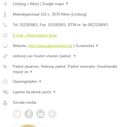
Limburg
»
Alken
|
Google maps
▼
Meerdegatstraat 153 c
,
3570
Alken
(
Limburg
)
Tel:
011583963
, Fax:
011583951
, BTW-nr:
be 0822158043
E-mail › Alkenvloeren bvba
Website:
http://www.alkenvloeren.be
|
Screenshot
▼
verkoop van houten vloeren /parket.
▼
Parket plaatsen, Verkoop parket, Parket renovatie, Groothandel,
Import en
▼
Openingstijden
▼
Laatste facebook posts
▼
Sociale media: