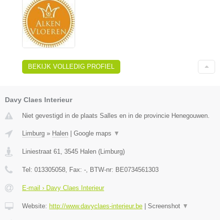
BEKIJK VOLLEDIG PROFIEL
Davy Claes Interieur
Niet gevestigd in de plaats Salles en in de provincie Henegouwen.
Limburg
»
Halen
|
Google maps
▼
Liniestraat 61
,
3545
Halen
(
Limburg
)
Tel:
013305058
, Fax:
-
, BTW-nr:
BE0734561303
E-mail › Davy Claes Interieur
Website:
http://www.davyclaes-interieur.be
|
Screenshot
▼