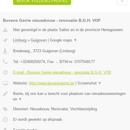
BEKIJK VOLLEDIG PROFIEL
Buvens Gerrie nieuwbouw - renovatie B.G.H. VOF
Niet gevestigd in de plaats Salles en in de provincie Henegouwen.
Limburg
»
Guigoven
|
Google maps
▼
Bredeweg,
,
3723
Guigoven
(
Limburg
)
Tel:
+32468259274
, Fax:
-
, BTW-nr:
0707549177
E-mail › Buvens Gerrie nieuwbouw - renovatie B.G.H. VOF
Website:
http://www.buvensgerrie.be
|
Screenshot
▼
Beste, bij ons kan u terecht voor plaatsen van nieuwbouwwoningen
en
▼
Diensten: Nieuwbouw, Renovatie, Vochtbestrijding
Er wordt gewerkt op afspraak.