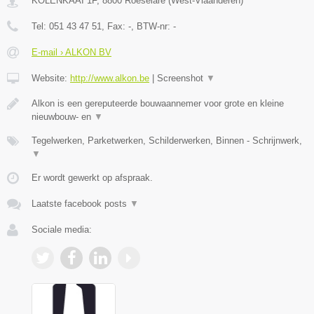
KOLENKAAI 1F
,
8800
Roeselare
(
West-Vlaanderen
)
Tel:
051 43 47 51
, Fax:
-
, BTW-nr:
-
E-mail › ALKON BV
Website:
http://www.alkon.be
|
Screenshot
▼
Alkon is een gereputeerde bouwaannemer voor grote en kleine
nieuwbouw- en
▼
Tegelwerken, Parketwerken, Schilderwerken, Binnen - Schrijnwerk,
▼
Er wordt gewerkt op afspraak.
Laatste facebook posts
▼
Sociale media: