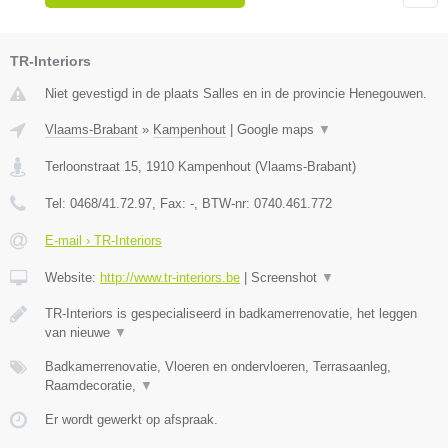
TR-Interiors
Niet gevestigd in de plaats Salles en in de provincie Henegouwen.
Vlaams-Brabant
»
Kampenhout
|
Google maps
▼
Terloonstraat 15
,
1910
Kampenhout
(
Vlaams-Brabant
)
Tel:
0468/41.72.97
, Fax:
-
, BTW-nr:
0740.461.772
E-mail › TR-Interiors
Website:
http://www.tr-interiors.be
|
Screenshot
▼
TR-Interiors is gespecialiseerd in badkamerrenovatie, het leggen
van nieuwe
▼
Badkamerrenovatie, Vloeren en ondervloeren, Terrasaanleg,
Raamdecoratie,
▼
Er wordt gewerkt op afspraak.