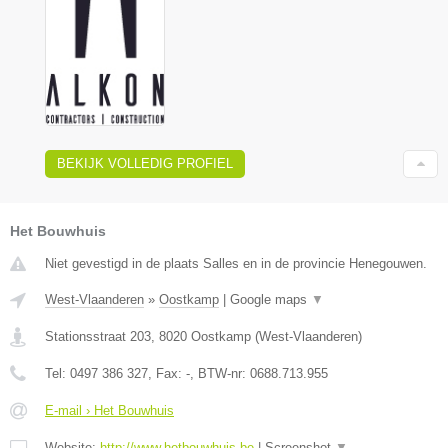
BEKIJK VOLLEDIG PROFIEL
Het Bouwhuis
Niet gevestigd in de plaats Salles en in de provincie Henegouwen.
West-Vlaanderen
»
Oostkamp
|
Google maps
▼
Stationsstraat 203
,
8020
Oostkamp
(
West-Vlaanderen
)
Tel:
0497 386 327
, Fax:
-
, BTW-nr:
0688.713.955
E-mail › Het Bouwhuis
Website:
http://www.hetbouwhuis.be
|
Screenshot
▼