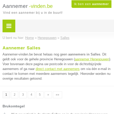
Ik ben een
aannemer
Aannemer
-vinden.be
Vind een aannemer bij u in de buurt!
U bent nu hier:
Home
»
Henegouwen
»
Salles
Aannemer Salles
Aannemer-vinden.be bevat helaas nog geen
aannemers in Salles
. Dit
geldt ook voor de gehele provincie Henegouwen (
aannemer Henegouwen
).
Voer bovenaan deze pagina uw postcode in voor de dichtstbijzijnde
aannemers of ga naar
direct contact met aannemers
om via één e-mail in
contact te komen met meerdere aannemers tegelijk. Hieronder worden nu
overige resultaten getoond.
1
2
3
4
5
»
»»
Brukomtegel