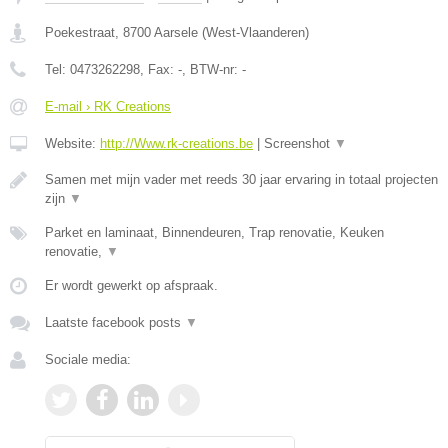
Poekestraat
,
8700
Aarsele
(
West-Vlaanderen
)
Tel:
0473262298
, Fax:
-
, BTW-nr:
-
E-mail › RK Creations
Website:
http://Www.rk-creations.be
|
Screenshot
▼
Samen met mijn vader met reeds 30 jaar ervaring in totaal projecten
zijn
▼
Parket en laminaat, Binnendeuren, Trap renovatie, Keuken
renovatie,
▼
Er wordt gewerkt op afspraak.
Laatste facebook posts
▼
Sociale media: