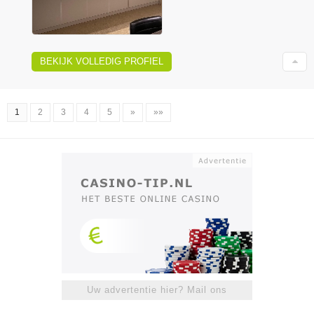
BEKIJK VOLLEDIG PROFIEL
1
2
3
4
5
»
»»
Uw advertentie hier? Mail ons