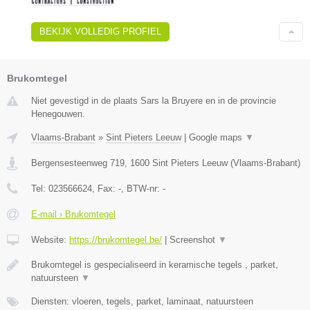
BEKIJK VOLLEDIG PROFIEL
Brukomtegel
Niet gevestigd in de plaats Sars la Bruyere en in de provincie
Henegouwen.
Vlaams-Brabant
»
Sint Pieters Leeuw
|
Google maps
▼
Bergensesteenweg 719
,
1600
Sint Pieters Leeuw
(
Vlaams-Brabant
)
Tel:
023566624
, Fax:
-
, BTW-nr:
-
E-mail › Brukomtegel
Website:
https://brukomtegel.be/
|
Screenshot
▼
Brukomtegel is gespecialiseerd in keramische tegels , parket,
natuursteen
▼
Diensten: vloeren, tegels, parket, laminaat, natuursteen