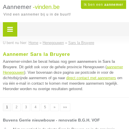
Ik ben een
aannemer
Aannemer
-vinden.be
Vind een aannemer bij u in de buurt!
U bent nu hier:
Home
»
Henegouwen
»
Sars la Bruyere
Aannemer Sars la Bruyere
Aannemer-vinden.be bevat helaas nog geen
aannemers in Sars la
Bruyere
. Dit geldt ook voor de gehele provincie Henegouwen (
aannemer
Henegouwen
). Voer bovenaan deze pagina uw postcode in voor de
dichtstbijzijnde aannemers of ga naar
direct contact met aannemers
om
via één e-mail in contact te komen met meerdere aannemers tegelijk.
Hieronder worden nu overige resultaten getoond.
1
2
3
4
5
»
»»
Buvens Gerrie nieuwbouw - renovatie B.G.H. VOF