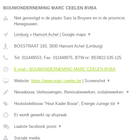
BOUWONDERNEMING MARC CEELEN BVBA
Niet gevestigd in de plaats Sars la Bruyere en in de provincie
Henegouwen.
Limburg
»
Hamont Achel
|
Google maps
▼
BOSSTRAAT 193
,
3930
Hamont Achel
(
Limburg
)
Tel:
011448553
, Fax:
011448875
, BTW-nr:
BE0822.635.125
E-mail › BOUWONDERNEMING MARC CEELEN BVBA
Website:
https://www.marc-ceelen.be
|
Screenshot
▼
Nieuwbouw, Verbouwingen, Renovatiewerken, isolatiewerken.
▼
Houtskeletbouw "Hout Kader Bouw", Energie zuinige tot
▼
Er wordt gewerkt op afspraak.
Laatste facebook posts
▼
Sociale media: