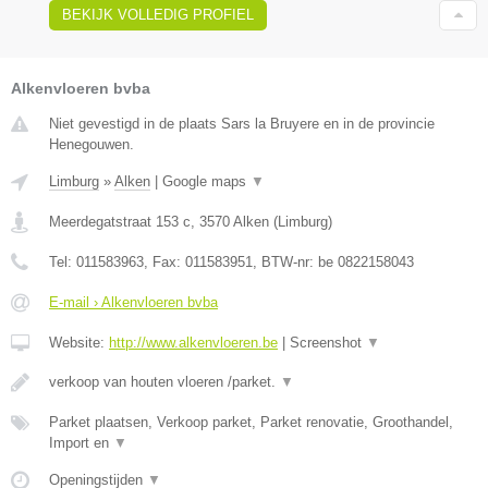
BEKIJK VOLLEDIG PROFIEL
Alkenvloeren bvba
Niet gevestigd in de plaats Sars la Bruyere en in de provincie
Henegouwen.
Limburg
»
Alken
|
Google maps
▼
Meerdegatstraat 153 c
,
3570
Alken
(
Limburg
)
Tel:
011583963
, Fax:
011583951
, BTW-nr:
be 0822158043
E-mail › Alkenvloeren bvba
Website:
http://www.alkenvloeren.be
|
Screenshot
▼
verkoop van houten vloeren /parket.
▼
Parket plaatsen, Verkoop parket, Parket renovatie, Groothandel,
Import en
▼
Openingstijden
▼