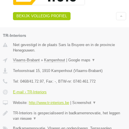
BEKIJK VOLLEDIG PROFIEL
TR-Interiors
Niet gevestigd in de plaats Sars la Bruyere en in de provincie
Henegouwen.
Vlaams-Brabant
»
Kampenhout
|
Google maps
▼
Terloonstraat 15
,
1910
Kampenhout
(
Vlaams-Brabant
)
Tel:
0468/41.72.97
, Fax:
-
, BTW-nr:
0740.461.772
E-mail › TR-Interiors
Website:
http://www.tr-interiors.be
|
Screenshot
▼
TR-Interiors is gespecialiseerd in badkamerrenovatie, het leggen
van nieuwe
▼
Badkamerrenovatie, Vloeren en ondervloeren, Terrasaanleg,