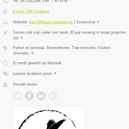
Tel:
0473262298
, Fax:
-
, BTW-nr:
-
E-mail › RK Creations
Website:
http://Www.rk-creations.be
|
Screenshot
▼
Samen met mijn vader met reeds 30 jaar ervaring in totaal projecten
zijn
▼
Parket en laminaat, Binnendeuren, Trap renovatie, Keuken
renovatie,
▼
Er wordt gewerkt op afspraak.
Laatste facebook posts
▼
Sociale media: