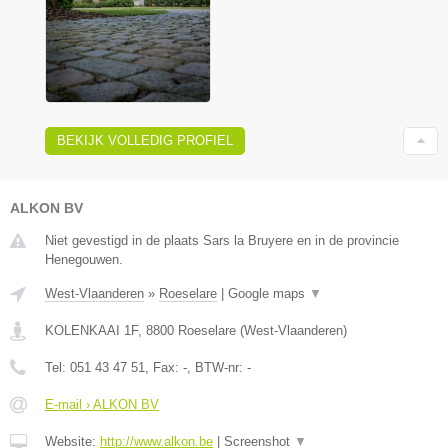
BEKIJK VOLLEDIG PROFIEL
ALKON BV
Niet gevestigd in de plaats Sars la Bruyere en in de provincie
Henegouwen.
West-Vlaanderen
»
Roeselare
|
Google maps
▼
KOLENKAAI 1F
,
8800
Roeselare
(
West-Vlaanderen
)
Tel:
051 43 47 51
, Fax:
-
, BTW-nr:
-
E-mail › ALKON BV
Website:
http://www.alkon.be
|
Screenshot
▼