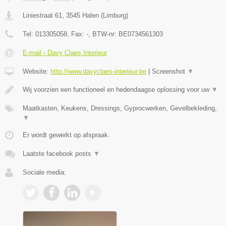
Liniestraat 61
,
3545
Halen
(
Limburg
)
Tel:
013305058
, Fax:
-
, BTW-nr:
BE0734561303
E-mail › Davy Claes Interieur
Website:
http://www.davyclaes-interieur.be
|
Screenshot
▼
Wij voorzien een functioneel en hedendaagse oplossing voor uw
▼
Maatkasten, Keukens, Dressings, Gyprocwerken, Gevelbekleding,
▼
Er wordt gewerkt op afspraak.
Laatste facebook posts
▼
Sociale media: