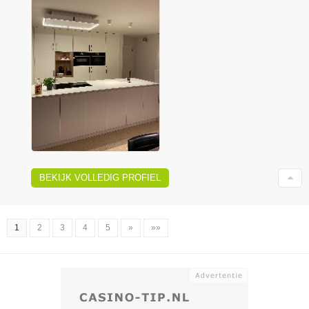
BEKIJK VOLLEDIG PROFIEL
1
2
3
4
5
»
»»