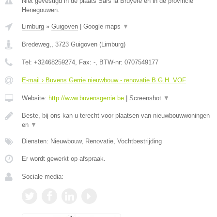
Niet gevestigd in de plaats Sars la Bruyere en in de provincie
Henegouwen.
Limburg
»
Guigoven
|
Google maps
▼
Bredeweg,
,
3723
Guigoven
(
Limburg
)
Tel:
+32468259274
, Fax:
-
, BTW-nr:
0707549177
E-mail › Buvens Gerrie nieuwbouw - renovatie B.G.H. VOF
Website:
http://www.buvensgerrie.be
|
Screenshot
▼
Beste, bij ons kan u terecht voor plaatsen van nieuwbouwwoningen
en
▼
Diensten: Nieuwbouw, Renovatie, Vochtbestrijding
Er wordt gewerkt op afspraak.
Sociale media: