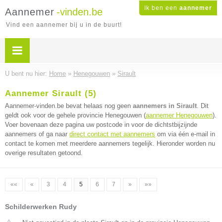
Ik ben een
aannemer
Aannemer
-vinden.be
Vind een aannemer bij u in de buurt!
U bent nu hier:
Home
»
Henegouwen
»
Sirault
Aannemer Sirault (5)
Aannemer-vinden.be bevat helaas nog geen
aannemers in Sirault
. Dit
geldt ook voor de gehele provincie Henegouwen (
aannemer Henegouwen
).
Voer bovenaan deze pagina uw postcode in voor de dichtstbijzijnde
aannemers of ga naar
direct contact met aannemers
om via één e-mail in
contact te komen met meerdere aannemers tegelijk. Hieronder worden nu
overige resultaten getoond.
««
«
3
4
5
6
7
»
»»
Schilderwerken Rudy