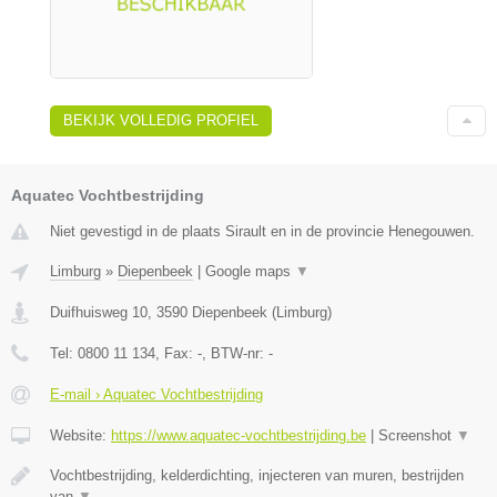
BEKIJK VOLLEDIG PROFIEL
Aquatec Vochtbestrijding
Niet gevestigd in de plaats Sirault en in de provincie Henegouwen.
Limburg
»
Diepenbeek
|
Google maps
▼
Duifhuisweg 10
,
3590
Diepenbeek
(
Limburg
)
Tel:
0800 11 134
, Fax:
-
, BTW-nr:
-
E-mail › Aquatec Vochtbestrijding
Website:
https://www.aquatec-vochtbestrijding.be
|
Screenshot
▼
Vochtbestrijding, kelderdichting, injecteren van muren, bestrijden
van
▼