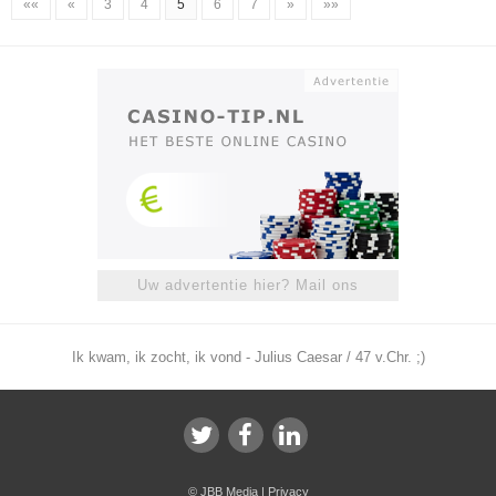
««
«
3
4
5
6
7
»
»»
Uw advertentie hier? Mail ons
Ik kwam, ik zocht, ik vond - Julius Caesar / 47 v.Chr. ;)
©
JBB Media
|
Privacy