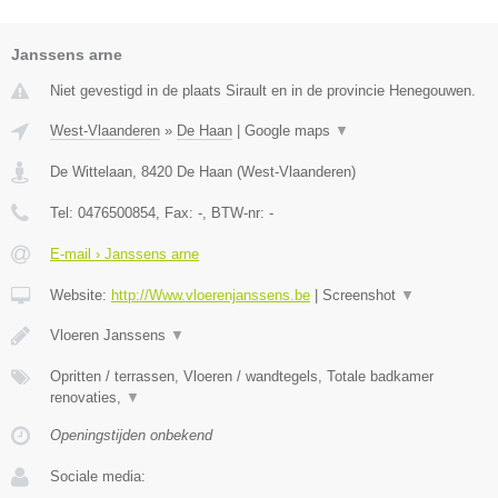
Janssens arne
Niet gevestigd in de plaats Sirault en in de provincie Henegouwen.
West-Vlaanderen
»
De Haan
|
Google maps
▼
De Wittelaan
,
8420
De Haan
(
West-Vlaanderen
)
Tel:
0476500854
, Fax:
-
, BTW-nr:
-
E-mail › Janssens arne
Website:
http://Www.vloerenjanssens.be
|
Screenshot
▼
Vloeren Janssens
▼
Opritten / terrassen, Vloeren / wandtegels, Totale badkamer
renovaties,
▼
Openingstijden onbekend
Sociale media: