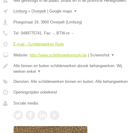
Niet gevestigd in de plaats Sirault en in de provincie Henegouwen.
Limburg
»
Overpelt
|
Google maps
▼
Ploegstraat 19
,
3900
Overpelt
(
Limburg
)
Tel:
0499775741
, Fax:
-
, BTW-nr:
-
E-mail › Schilderwerken Rudy
Website:
http://www.schilderwerkenrudy.be
|
Screenshot
▼
Alle binnen en buiten schilderwerken alsook behangwerken. Wij
werken enkel
▼
Diensten: Alle schilderwerken binnen en buiten, Alle behangwerken
Openingstijden onbekend
Sociale media: