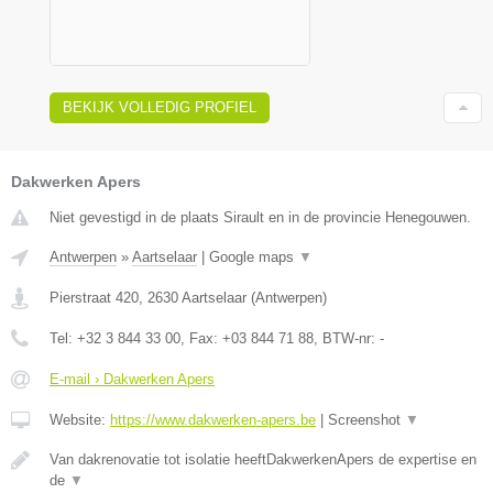
BEKIJK VOLLEDIG PROFIEL
Dakwerken Apers
Niet gevestigd in de plaats Sirault en in de provincie Henegouwen.
Antwerpen
»
Aartselaar
|
Google maps
▼
Pierstraat 420
,
2630
Aartselaar
(
Antwerpen
)
Tel:
+32 3 844 33 00
, Fax:
+03 844 71 88
, BTW-nr:
-
E-mail › Dakwerken Apers
Website:
https://www.dakwerken-apers.be
|
Screenshot
▼
Van dakrenovatie tot isolatie heeftDakwerkenApers de expertise en
de
▼