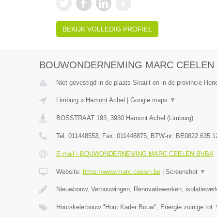
BEKIJK VOLLEDIG PROFIEL
BOUWONDERNEMING MARC CEELEN 
Niet gevestigd in de plaats Sirault en in de provincie He
Limburg
»
Hamont Achel
|
Google maps
▼
BOSSTRAAT 193
,
3930
Hamont Achel
(
Limburg
)
Tel:
011448553
, Fax:
011448875
, BTW-nr:
BE0822.635.1
E-mail › BOUWONDERNEMING MARC CEELEN BVBA
Website:
https://www.marc-ceelen.be
|
Screenshot
▼
Nieuwbouw, Verbouwingen, Renovatiewerken, isolatiewer
Houtskeletbouw "Hout Kader Bouw", Energie zuinige tot