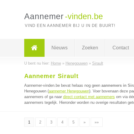
Aannemer
-vinden.be
VIND EEN AANNEMER BIJ U IN DE BUURT!
Nieuws
Zoeken
Contact
U bent nu hier:
Home
»
Henegouwen
»
Sirault
Aannemer Sirault
Aannemer-vinden.be bevat helaas nog geen
aannemers in Sir
Henegouwen (
aannemer Henegouwen
). Voer bovenaan deze pag
aannemers of ga naar
direct contact met aannemers
om via één
aannemers tegelijk. Hieronder worden nu overige resultaten get
1
2
3
4
5
»
»»