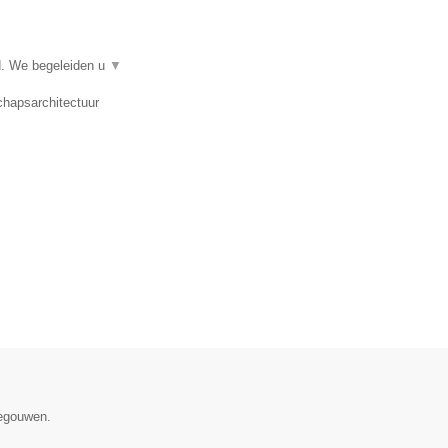
d. We begeleiden u
▼
chapsarchitectuur
negouwen.