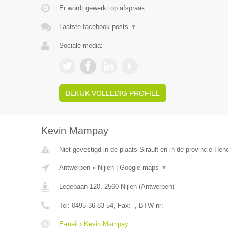
Er wordt gewerkt op afspraak.
Laatste facebook posts
▼
Sociale media:
BEKIJK VOLLEDIG PROFIEL
Kevin Mampay
Niet gevestigd in de plaats Sirault en in de provincie He
Antwerpen
»
Nijlen
|
Google maps
▼
Legebaan 120
,
2560
Nijlen
(
Antwerpen
)
Tel:
0495 36 83 54
, Fax:
-
, BTW-nr:
-
E-mail › Kevin Mampay