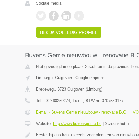
Sociale media:
BEKIJK VOLLEDIG PROFIEL
Buvens Gerrie nieuwbouw - renovatie B
Niet gevestigd in de plaats Sirault en in de provincie He
Limburg
»
Guigoven
|
Google maps
▼
Bredeweg,
,
3723
Guigoven
(
Limburg
)
Tel:
+32468259274
, Fax:
-
, BTW-nr:
0707549177
E-mail › Buvens Gerrie nieuwbouw - renovatie B.G.H. V
Website:
http://www.buvensgerrie.be
|
Screenshot
▼
Beste, bij ons kan u terecht voor plaatsen van nieuwbo