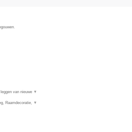
negouwen.
t leggen van nieuwe
▼
leg, Raamdecoratie,
▼