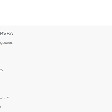
BVBA
negouwen.
25
ken.
▼
▼