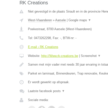
RK Creations
Niet gevestigd in de plaats Sirault en in de provincie He
West-Vlaanderen
»
Aarsele
|
Google maps
▼
Poekestraat
,
8700
Aarsele
(
West-Vlaanderen
)
Tel:
0473262298
, Fax:
-
, BTW-nr:
-
E-mail › RK Creations
Website:
http://Www.rk-creations.be
|
Screenshot
▼
Samen met mijn vader met reeds 30 jaar ervaring in totaa
Parket en laminaat, Binnendeuren, Trap renovatie, Keuke
Er wordt gewerkt op afspraak.
Laatste facebook posts
▼
Sociale media: