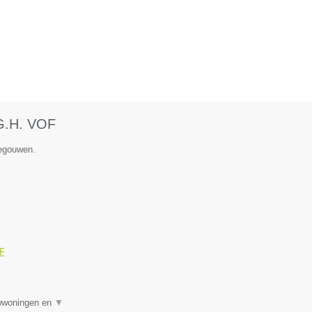
.G.H. VOF
negouwen.
OF
uwwoningen en
▼