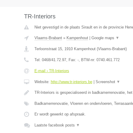
TR-Interiors
Niet gevestigd in de plaats Sirault en in de provincie He
Vlaams-Brabant
»
Kampenhout
|
Google maps
▼
Terloonstraat 15
,
1910
Kampenhout
(
Vlaams-Brabant
)
Tel:
0468/41.72.97
, Fax:
-
, BTW-nr:
0740.461.772
E-mail › TR-Interiors
Website:
http://www.tr-interiors.be
|
Screenshot
▼
TR-Interiors is gespecialiseerd in badkamerrenovatie, he
Badkamerrenovatie, Vloeren en ondervloeren, Terrasaan
Er wordt gewerkt op afspraak.
Laatste facebook posts
▼