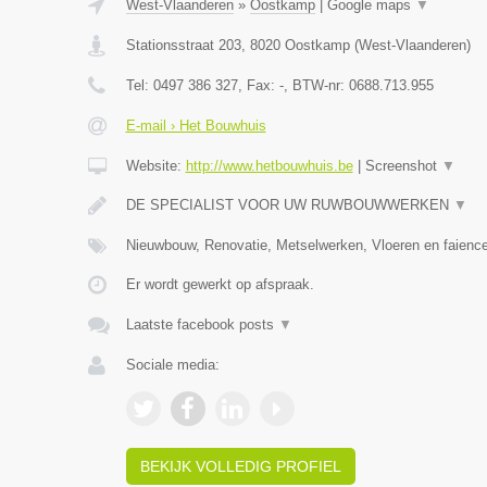
West-Vlaanderen
»
Oostkamp
|
Google maps
▼
Stationsstraat 203
,
8020
Oostkamp
(
West-Vlaanderen
)
Tel:
0497 386 327
, Fax:
-
, BTW-nr:
0688.713.955
E-mail › Het Bouwhuis
Website:
http://www.hetbouwhuis.be
|
Screenshot
▼
DE SPECIALIST VOOR UW RUWBOUWWERKEN
▼
Nieuwbouw, Renovatie, Metselwerken, Vloeren en faience
Er wordt gewerkt op afspraak.
Laatste facebook posts
▼
Sociale media:
BEKIJK VOLLEDIG PROFIEL