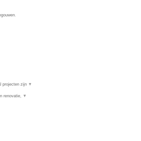
negouwen.
l projecten zijn
▼
n renovatie,
▼