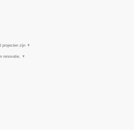
l projecten zijn
▼
n renovatie,
▼