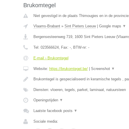
Brukomtegel
Niet gevestigd in de plaats Thimougies en in de provinc
Vlaams-Brabant
»
Sint Pieters Leeuw
|
Google maps
▼
Bergensesteenweg 719
,
1600
Sint Pieters Leeuw
(
Vlaams
Tel:
023566624
, Fax:
-
, BTW-nr:
-
E-mail › Brukomtegel
Website:
https://brukomtegel.be/
|
Screenshot
▼
Brukomtegel is gespecialiseerd in keramische tegels , pa
Diensten: vloeren, tegels, parket, laminaat, natuursteen
Openingstijden
▼
Laatste facebook posts
▼
Sociale media: