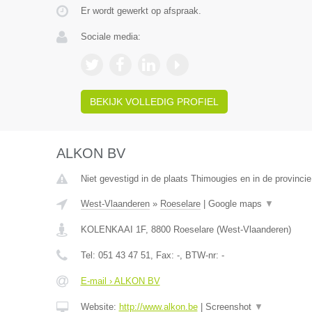
Er wordt gewerkt op afspraak.
Sociale media:
BEKIJK VOLLEDIG PROFIEL
ALKON BV
Niet gevestigd in de plaats Thimougies en in de provinc
West-Vlaanderen
»
Roeselare
|
Google maps
▼
KOLENKAAI 1F
,
8800
Roeselare
(
West-Vlaanderen
)
Tel:
051 43 47 51
, Fax:
-
, BTW-nr:
-
E-mail › ALKON BV
Website:
http://www.alkon.be
|
Screenshot
▼