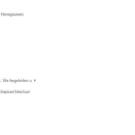
ie Henegouwen.
d. We begeleiden u
▼
chapsarchitectuur