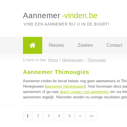
Aannemer
-vinden.be
VIND EEN AANNEMER BIJ U IN DE BUURT!
Nieuws
Zoeken
Contact
U bent nu hier:
Home
»
Henegouwen
»
Thimougies
Aannemer Thimougies
Aannemer-vinden.be bevat helaas nog geen
aannemers in Th
Henegouwen (
aannemer Henegouwen
). Voer bovenaan deze pag
aannemers of ga naar
direct contact met aannemers
om via één
aannemers tegelijk. Hieronder worden nu overige resultaten get
1
2
3
4
5
»
»»