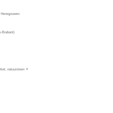
ie Henegouwen.
-Brabant
)
rket, natuursteen
▼