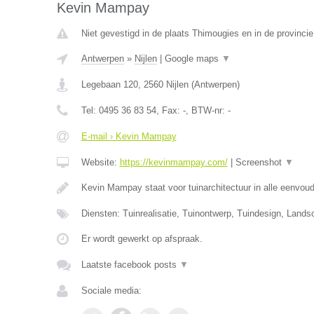
Kevin Mampay
Niet gevestigd in de plaats Thimougies en in de provinc
Antwerpen
»
Nijlen
|
Google maps
▼
Legebaan 120
,
2560
Nijlen
(
Antwerpen
)
Tel:
0495 36 83 54
, Fax:
-
, BTW-nr:
-
E-mail › Kevin Mampay
Website:
https://kevinmampay.com/
|
Screenshot
▼
Kevin Mampay staat voor tuinarchitectuur in alle eenvou
Diensten: Tuinrealisatie, Tuinontwerp, Tuindesign, Lands
Er wordt gewerkt op afspraak.
Laatste facebook posts
▼
Sociale media: