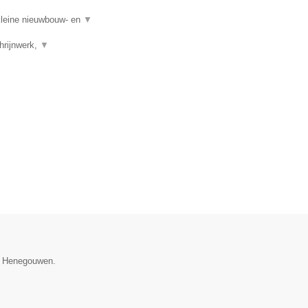
kleine nieuwbouw- en
▼
hrijnwerk,
▼
ie Henegouwen.