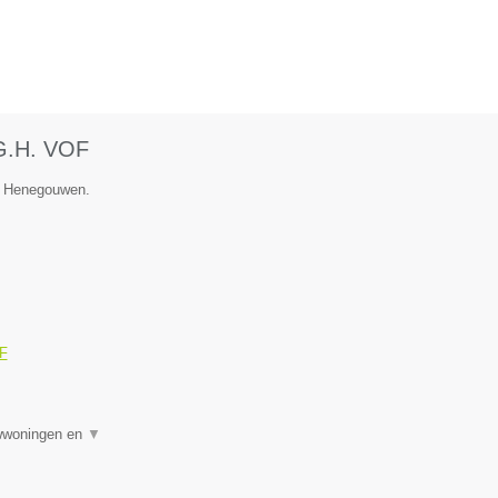
.G.H. VOF
ie Henegouwen.
OF
uwwoningen en
▼