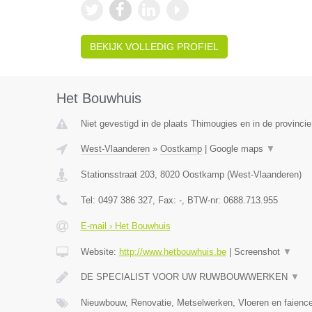
BEKIJK VOLLEDIG PROFIEL
Het Bouwhuis
Niet gevestigd in de plaats Thimougies en in de provinc
West-Vlaanderen
»
Oostkamp
|
Google maps
▼
Stationsstraat 203
,
8020
Oostkamp
(
West-Vlaanderen
)
Tel:
0497 386 327
, Fax:
-
, BTW-nr:
0688.713.955
E-mail › Het Bouwhuis
Website:
http://www.hetbouwhuis.be
|
Screenshot
▼
DE SPECIALIST VOOR UW RUWBOUWWERKEN
▼
Nieuwbouw, Renovatie, Metselwerken, Vloeren en faience