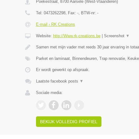
Poekestraat
,
8700
Aarsele
(
West-Vlaanderen
)
Tel:
0473262298
, Fax:
-
, BTW-nr:
-
E-mail › RK Creations
Website:
http://Www.rk-creations.be
|
Screenshot
▼
Samen met mijn vader met reeds 30 jaar ervaring in totaa
Parket en laminaat, Binnendeuren, Trap renovatie, Keuke
Er wordt gewerkt op afspraak.
Laatste facebook posts
▼
Sociale media:
BEKIJK VOLLEDIG PROFIEL