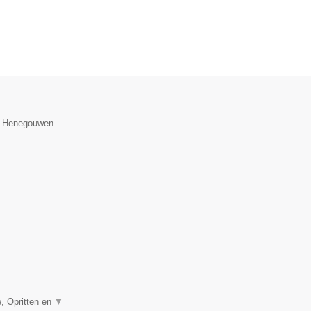
ie Henegouwen.
, Opritten en
▼