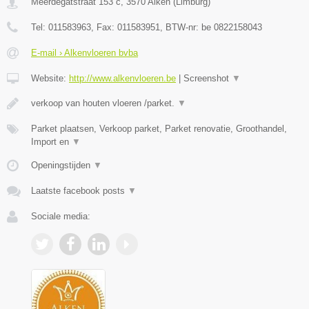
Meerdegatstraat 153 c
,
3570
Alken
(
Limburg
)
Tel:
011583963
, Fax:
011583951
, BTW-nr:
be 0822158043
E-mail › Alkenvloeren bvba
Website:
http://www.alkenvloeren.be
|
Screenshot
▼
verkoop van houten vloeren /parket.
▼
Parket plaatsen, Verkoop parket, Parket renovatie, Groothandel,
Import en
▼
Openingstijden
▼
Laatste facebook posts
▼
Sociale media: