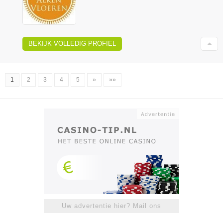
BEKIJK VOLLEDIG PROFIEL
1
2
3
4
5
»
»»
Uw advertentie hier? Mail ons