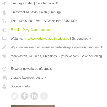
Limburg
»
Halen
|
Google maps
▼
Liniestraat 61
,
3545
Halen
(
Limburg
)
Tel:
013305058
, Fax:
-
, BTW-nr:
BE0734561303
E-mail › Davy Claes Interieur
Website:
http://www.davyclaes-interieur.be
|
Screenshot
▼
Wij voorzien een functioneel en hedendaagse oplossing voor uw
▼
Maatkasten, Keukens, Dressings, Gyprocwerken, Gevelbekleding,
▼
Er wordt gewerkt op afspraak.
Laatste facebook posts
▼
Sociale media: