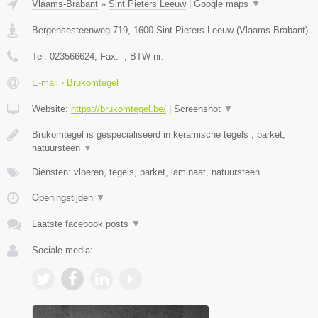
Vlaams-Brabant
»
Sint Pieters Leeuw
|
Google maps
▼
Bergensesteenweg 719
,
1600
Sint Pieters Leeuw
(
Vlaams-Brabant
)
Tel:
023566624
, Fax:
-
, BTW-nr:
-
E-mail › Brukomtegel
Website:
https://brukomtegel.be/
|
Screenshot
▼
Brukomtegel is gespecialiseerd in keramische tegels , parket,
natuursteen
▼
Diensten: vloeren, tegels, parket, laminaat, natuursteen
Openingstijden
▼
Laatste facebook posts
▼
Sociale media: