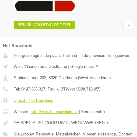
BEKIJK VOLLEDIG PROFIEL
Het Bouwhuis
Niet gevestigd in de plaats Thulin en in de provincie Henegouwen.
West-Vlaanderen
»
Oostkamp
|
Google maps
▼
Stationsstraat 203
,
8020
Oostkamp
(
West-Vlaanderen
)
Tel:
0497 386 327
, Fax:
-
, BTW-nr:
0688.713.955
E-mail › Het Bouwhuis
Website:
http://www.hetbouwhuis.be
|
Screenshot
▼
DE SPECIALIST VOOR UW RUWBOUWWERKEN
▼
Nieuwbouw, Renovatie, Metselwerken, Vloeren en faience, Opritten