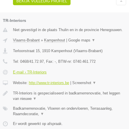
BEKIJK VOLLEDIG PROFIEL
TR-Interiors
Niet gevestigd in de plaats Thulin en in de provincie Henegouwen.
Vlaams-Brabant
»
Kampenhout
|
Google maps
▼
Terloonstraat 15
,
1910
Kampenhout
(
Vlaams-Brabant
)
Tel:
0468/41.72.97
, Fax:
-
, BTW-nr:
0740.461.772
E-mail › TR-Interiors
Website:
http://www.tr-interiors.be
|
Screenshot
▼
TR-Interiors is gespecialiseerd in badkamerrenovatie, het leggen
van nieuwe
▼
Badkamerrenovatie, Vloeren en ondervloeren, Terrasaanleg,
Raamdecoratie,
▼
Er wordt gewerkt op afspraak.