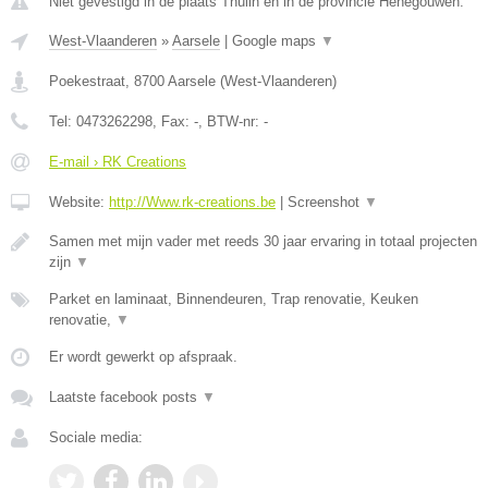
Niet gevestigd in de plaats Thulin en in de provincie Henegouwen.
West-Vlaanderen
»
Aarsele
|
Google maps
▼
Poekestraat
,
8700
Aarsele
(
West-Vlaanderen
)
Tel:
0473262298
, Fax:
-
, BTW-nr:
-
E-mail › RK Creations
Website:
http://Www.rk-creations.be
|
Screenshot
▼
Samen met mijn vader met reeds 30 jaar ervaring in totaal projecten
zijn
▼
Parket en laminaat, Binnendeuren, Trap renovatie, Keuken
renovatie,
▼
Er wordt gewerkt op afspraak.
Laatste facebook posts
▼
Sociale media: