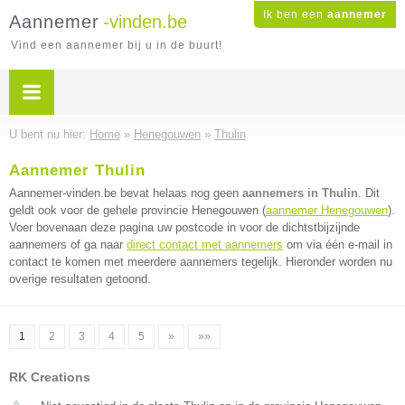
Ik ben een
aannemer
Aannemer
-vinden.be
Vind een aannemer bij u in de buurt!
U bent nu hier:
Home
»
Henegouwen
»
Thulin
Aannemer Thulin
Aannemer-vinden.be bevat helaas nog geen
aannemers in Thulin
. Dit
geldt ook voor de gehele provincie Henegouwen (
aannemer Henegouwen
).
Voer bovenaan deze pagina uw postcode in voor de dichtstbijzijnde
aannemers of ga naar
direct contact met aannemers
om via één e-mail in
contact te komen met meerdere aannemers tegelijk. Hieronder worden nu
overige resultaten getoond.
1
2
3
4
5
»
»»
RK Creations