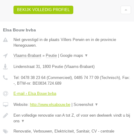
BEKIJK VOLLEDIG PROFIEL
Elsa Bouw bvba
Niet gevestigd in de plaats Villers Perwin en in de provincie
Henegouwen.
Vlaams-Brabant
»
Peutie
|
Google maps
▼
Lindenstraat 31
,
1800
Peutie
(
Vlaams-Brabant
)
Tel:
0478 38 23 64 (Commercieel), 0485 74 77 09 (Technisch)
, Fax:
-
, BTW-nr:
BE0834.724.689
E-mail › Elsa Bouw bvba
Website:
http://www.elsabouw.be
|
Screenshot
▼
Een volledige renovatie van A tot Z, of voor een deelwerk vindt u bij
ons
▼
Renovatie, Verbouwen, Elektriciteit, Sanitair, CV - centrale