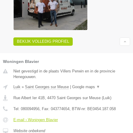
BEKIJK VOLLEDIG PROFIEL
Woningen Blavier
Niet gevestigd in de plaats Villers Perwin en in de provincie
Henegouwen.
Luik
»
Saint Georges sur Meuse
|
Google maps
▼
Rue Albert Ier 41B
,
4470
Saint Georges sur Meuse
(
Luik
)
Tel:
080094956
, Fax:
043774654
, BTW-nr:
BE0454.187.058
E-mail › Woningen Blavier
Website onbekend