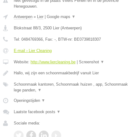
Niet gevestigd in de plaats Villers Perwin en in de provincie
Henegouwen.
Antwerpen
»
Lier
|
Google maps
▼
Blokstraat 88/3
,
2500
Lier
(
Antwerpen
)
Tel:
0484769366
, Fax:
-
, BTW-nr:
BE0739818307
E-mail › Lier Cleaning
Website:
http://www.liercleaning.be
|
Screenshot
▼
Hallo, wij zijn een schoonmaakbedrijf vanuit Lier
Schoonmaak kantoren, Schoonmaak huizen , app, Schoonmaak
lege panden,
▼
Openingstijden
▼
Laatste facebook posts
▼
Sociale media: