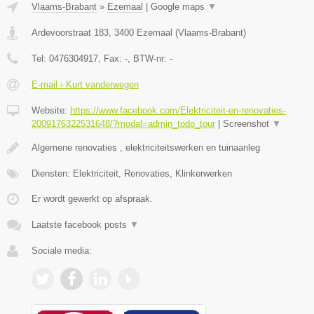
Vlaams-Brabant
»
Ezemaal
|
Google maps
▼
Ardevoorstraat 183
,
3400
Ezemaal
(
Vlaams-Brabant
)
Tel:
0476304917
, Fax:
-
, BTW-nr:
-
E-mail › Kurt vanderwegen
Website:
https://www.facebook.com/Elektriciteit-en-renovaties-
2009176322531648/?modal=admin_todo_tour
|
Screenshot
▼
Algemene renovaties , elektriciteitswerken en tuinaanleg
Diensten: Elektriciteit, Renovaties, Klinkerwerken
Er wordt gewerkt op afspraak.
Laatste facebook posts
▼
Sociale media: