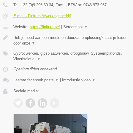
Tel:
+32 (0)9 296 69 34
, Fax:
-
, BTW-nr:
0746.973.937
E-mail › Finitura Afwerkingsbedrijf
Website:
https://finitura.be/
|
Screenshot
▼
Heb je nood aan een mooie en duurzame oplossing? Laat je leiden
door onze
▼
Gyprocwerken, gipsplaatwerken, droogbouw, Systeemplafonds,
Vloerisolatie,
▼
Openingstijden onbekend
Laatste facebook posts
▼
|
Introductie video
▼
Sociale media: