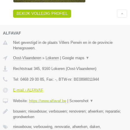
BEKIJK VOLLEDIG PROFIEL
ALFAVAF
Niet gevestigd in de plaats Villers Perwin en in de provincie
Henegouwen.
Oost-Vlaanderen
»
Lokeren
|
Google maps
▼
Rechtstraat 345
,
9160
Lokeren
(
Oost-Vlaanderen
)
Tel:
0468 29 00 85
, Fax:
-
, BTW-nr:
BE0898011944
E-mail › ALFAVAF
Website:
https://www.alfavaf.be
|
Screenshot
▼
bouwen; nieuwbouw; verbouwen; renoveren; afwerken; reparatie;
grondwerken
nieuwbouw, verbouwing, renovatie, afwerken, daken,