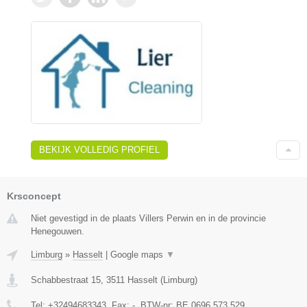
BEKIJK VOLLEDIG PROFIEL
Krsconcept
Niet gevestigd in de plaats Villers Perwin en in de provincie
Henegouwen.
Limburg
»
Hasselt
|
Google maps
▼
Schabbestraat 15
,
3511
Hasselt
(
Limburg
)
Tel:
+32494683343
, Fax:
-
, BTW-nr:
BE 0696.573.529