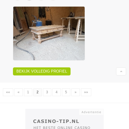
BEKIJK VOLLEDIG PROFIEL
««
«
1
2
3
4
5
»
»»