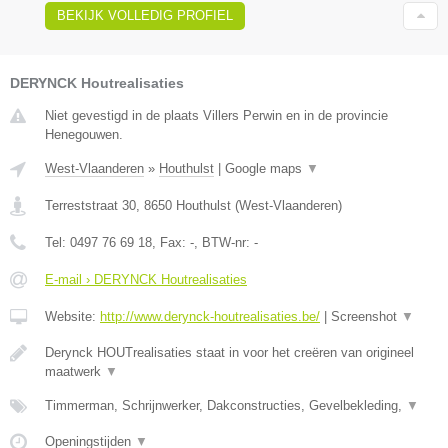
BEKIJK VOLLEDIG PROFIEL
DERYNCK Houtrealisaties
Niet gevestigd in de plaats Villers Perwin en in de provincie
Henegouwen.
West-Vlaanderen
»
Houthulst
|
Google maps
▼
Terreststraat 30
,
8650
Houthulst
(
West-Vlaanderen
)
Tel:
0497 76 69 18
, Fax:
-
, BTW-nr:
-
E-mail › DERYNCK Houtrealisaties
Website:
http://www.derynck-houtrealisaties.be/
|
Screenshot
▼
Derynck HOUTrealisaties staat in voor het creëren van origineel
maatwerk
▼
Timmerman, Schrijnwerker, Dakconstructies, Gevelbekleding,
▼
Openingstijden
▼