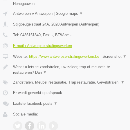
Henegouwen.
Antwerpen
»
Antwerpen
|
Google maps
▼
Stijgbeugelstraat 24A
,
2020
Antwerpen
(
Antwerpen
)
Tel:
0486151849
, Fax:
-
, BTW-nr:
-
E-mail › Antwerpse-stralingswerken
Website:
https://www.antwerpse-stralingswerken.be
|
Screenshot
▼
Wenst u iets te zandstralen, uw zolder, trap of meubels te
restaureren? Dan
▼
Zandstralen, Meubel restauratie, Trap restauratie, Gevelstralen,
▼
Er wordt gewerkt op afspraak.
Laatste facebook posts
▼
Sociale media: