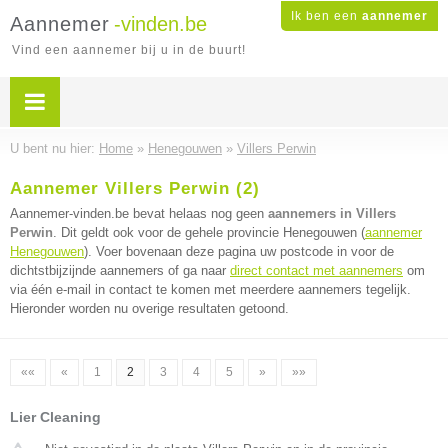
Ik ben een
aannemer
Aannemer
-vinden.be
Vind een aannemer bij u in de buurt!
U bent nu hier:
Home
»
Henegouwen
»
Villers Perwin
Aannemer Villers Perwin (2)
Aannemer-vinden.be bevat helaas nog geen
aannemers in Villers
Perwin
. Dit geldt ook voor de gehele provincie Henegouwen (
aannemer
Henegouwen
). Voer bovenaan deze pagina uw postcode in voor de
dichtstbijzijnde aannemers of ga naar
direct contact met aannemers
om
via één e-mail in contact te komen met meerdere aannemers tegelijk.
Hieronder worden nu overige resultaten getoond.
««
«
1
2
3
4
5
»
»»
Lier Cleaning